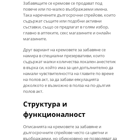
Забавящите се кремове се продават под
повече или по-малко въображаеми имена.
Така наречените дългосрочни спрейове, които
съдържат същите или подобни активни
съставки, също се предлагат в голям избор,
главно в аптеките, секс магазините и онлайн
магазините.
Друг вариант на кремовете за забавяне се
намира в специални презервативи, които
съдържат малки количества локален анестетик
в върха си, който има за цел допълнително да
намали чувствителността на главите по време
на полов акт, за да забави еякулацията
доколкото е възможно в полза на по-дългия
полов акт.
Структура и
функционалност
Описанията на кремовете за забавяне и
дългосрочните спрейове често са цветни и
въображаеми, но обикновено не позволяват да