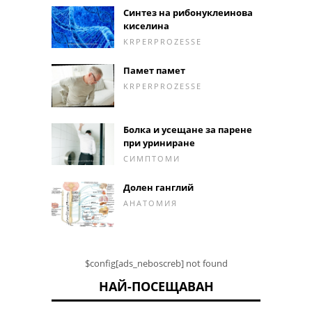
Синтез на рибонуклеинова
киселина
KRPERPROZESSE
Памет памет
KRPERPROZESSE
Болка и усещане за парене
при уриниране
СИМПТОМИ
Долен ганглий
АНАТОМИЯ
$config[ads_neboscreb] not found
НАЙ-ПОСЕЩАВАН