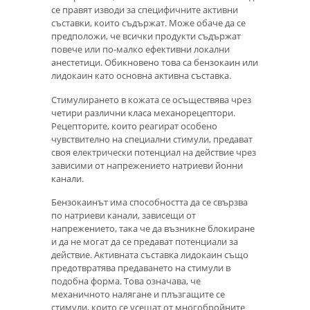
се правят изводи за специфичните активни
съставки, които съдържат. Може обаче да се
предположи, че всички продукти съдържат
повече или по-малко ефективни локални
анестетици. Обикновено това са бензокаин или
лидокаин като основна активна съставка.
Стимулирането в кожата се осъществява чрез
четири различни класа механорецептори.
Рецепторите, които реагират особено
чувствително на специални стимули, предават
своя електрически потенциал на действие чрез
зависими от напрежението натриеви йонни
канали.
Бензокаинът има способността да се свързва
по натриеви канали, зависещи от
напрежението, така че да възникне блокиране
и да не могат да се предават потенциали за
действие. Активната съставка лидокаин също
предотвратява предаването на стимули в
подобна форма. Това означава, че
механичното налягане и плъзгащите се
стимули, които се усещат от многобройните