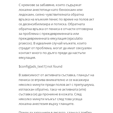
С кремове за забавяне, които съдържат
локални анестетици като бензокаин или
лидокаин, силно чувствителната обратна
връзка на мъжкия пенис по време на полов акт
се десенсибилизира и потиска. Обратната
обратна връзка от пениса е отчасти отговорна
за проблема с преждевременната или
преждевременната еякулация (ejaculatio
praecox). В идеалния случай мъжете, които
страдат от проблема, могат да имат сексуален
контакт много по-дълго преди да настъпи
еякулация.
$config[ads_text1] not found
В зависимост от активната съставка, гланцът на
пениса се втрива внимателно и се масажира
няколко минути преди полов акт с препуциума,
изтласкан обратно, така че активната (ите)
съставка (и) да проникне в кожата. След
няколко минути мъжът след това усеща
локална анестезия върху гланците.
Преди да започнете в леглото, гланцът трябва