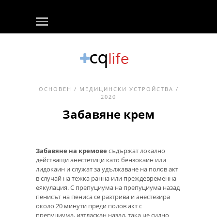
ОСНОВЕН
/
МЕДИЦИНСКИ УСТРОЙСТВА
/
2020
Забавяне крем
Забавяне на кремове
съдържат локално
действащи анестетици като бензокаин или
лидокаин и служат за удължаване на полов акт
в случай на тежка ранна или преждевременна
еякулация. С препуциума на препуциума назад
пенисът на пениса се разтрива и анестезира
около 20 минути преди полов акт с
препуциума, изтласкан назад, така че силно