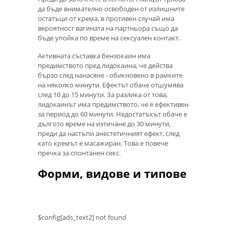
да бъде внимателно освободен от излишните
остатъци от крема, в противен случай има
вероятност вагината на партньора също да
бъде упойка по време на сексуален контакт.
Активната съставка бензокаин има
предимството пред лидокаина, че действа
бързо след нанасяне - обикновено в рамките
на няколко минути. Ефектът обаче отшумява
след 10 до 15 минути. За разлика от това,
лидокаинът има предимството, че е ефективен
за период до 60 минути. Недостатъкът обаче е
дългото време на изтичане до 30 минути,
преди да настъпи анестетичният ефект, след
като кремът е масажиран. Това е повече
пречка за спонтанен секс.
Форми, видове и типове
$config[ads_text2] not found