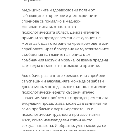
Медицинските и здравословни ползи от
забавящите се кремове и дългосрочните
спрейове са по-малко в медико-
физиологичната, отколкото в
психологическата област. Действителните
причини за преждевременна еякулация не
могат да бъдат отстранени чрез кремовете или
спрейовете. Чрез блокиране на чувствителните
съобщения на главите на пениса към
гръбначния мозък и мозъка, се взема предвид
само една от многото възможни причини.
Ако обаче различните кремове или спрейове
са успешни и еякулацията може да се забави
достатъчно, могат да възникнат положителни
психологически ефекти със значително
значение. Ако проблемът с преждевременната
еякулация продължава, може да възникнат не
само проблеми с партньорството, но и
психологически трудности при засегнатия
мъж, които излизат далеч извън чисто
сексуалната зона. И обратно, умът може да се