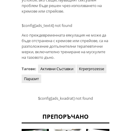
успокои, ако съществуващият сексуален
проблем бъде решен чрез използването на
кремове или спрейове.
$config[ads_text4] not found
Ако преждевременната еякулация не може да
бъде отстранена с кремове или спрейове, са на
разположение допълнителни терапевтични
мерки, включително трениране на мускулите
на тазовото дъно.
Тагове:
Активни Съставки
Krperprozesse
Паразит
$config[ads_kvadrat] not found
ПРЕПОРЪЧАНО