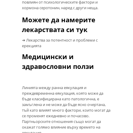
повлиян от психологическите фактори и
хормона серотонин, наред с други неща.
Можете да намерите
лекарствата си тук
➔ Лекарства за потентност и проблеми с
ерекцията
Медицински и
здравословни ползи
Линията между ранна еякулация и
преждевременна еякулация, която може да
бъде класифицирана като патологична, е
замъглена и не може да бъде ясно очертана,
тъй като влияят много фактори, които могат да
се променят ежедневно и почасово.
Партньорските отношения също могат да
окажат голямо влияние върху времето на
еякулация.