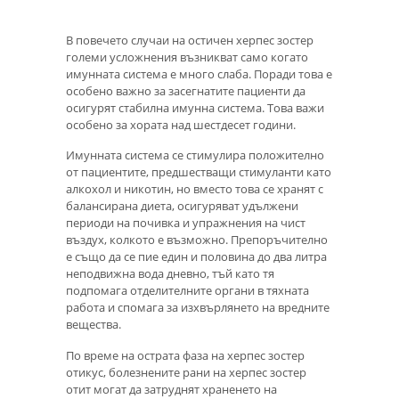
В повечето случаи на остичен херпес зостер
големи усложнения възникват само когато
имунната система е много слаба. Поради това е
особено важно за засегнатите пациенти да
осигурят стабилна имунна система. Това важи
особено за хората над шестдесет години.
Имунната система се стимулира положително
от пациентите, предшестващи стимуланти като
алкохол и никотин, но вместо това се хранят с
балансирана диета, осигуряват удължени
периоди на почивка и упражнения на чист
въздух, колкото е възможно. Препоръчително
е също да се пие един и половина до два литра
неподвижна вода дневно, тъй като тя
подпомага отделителните органи в тяхната
работа и спомага за изхвърлянето на вредните
вещества.
По време на острата фаза на херпес зостер
отикус, болезнените рани на херпес зостер
отит могат да затруднят храненето на