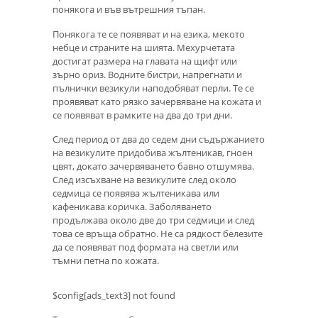
понякога и във вътрешния тъпан.
Понякога те се появяват и на езика, мекото
небце и страните на шията. Мехурчетата
достигат размера на главата на щифт или
зърно ориз. Водните бистри, напрегнати и
пълнички везикули наподобяват перли. Те се
проявяват като рязко зачервяване на кожата и
се появяват в рамките на два до три дни.
След период от два до седем дни съдържанието
на везикулите придобива жълтеникав, гноен
цвят, докато зачервяването бавно отшумява.
След изсъхване на везикулите след около
седмица се появява жълтеникава или
кафеникава коричка. Заболяването
продължава около две до три седмици и след
това се връща обратно. Не са рядкост белезите
да се появяват под формата на светли или
тъмни петна по кожата.
$config[ads_text3] not found