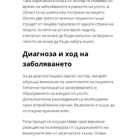
Така наречената болка от зостер се появява по
време на заболяването в рамките на ухото, в
областта на шията или отстрани на лицето.
Около две трети от всички пациенти също
страдат от лицева парализа от едната страна на
лицето. Ъглите на устата висят надолу,
клепачът не може да бъде напълно затворен и
челото не може да бъде набръчкано.
Диагноза и ход на
заболяването
За да диагностицира херпес зостер, лекарят
обръща внимание на симптомите на пациента.
Типични признаци са зачервяването и
образуването на мехури по ухото.
Допълнителни разследвания са необходими
само в проблемни случаи. Възможно е също да
се открие причинителят.
Този процес се осъществява чрез верижна
реакция на полимераза от съдържанието на
везикулите или от засегнатата тъкан. Освен