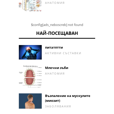
АНАТОМИЯ
$config[ads_neboscreb] not found
НАЙ-ПОСЕЩАВАН
питатптти
АКТИВНИ СЪСТАВКИ
Млечни зъби
АНАТОМИЯ
Възпаление на мускулите
(миозит)
ЗАБОЛЯВАНИЯ