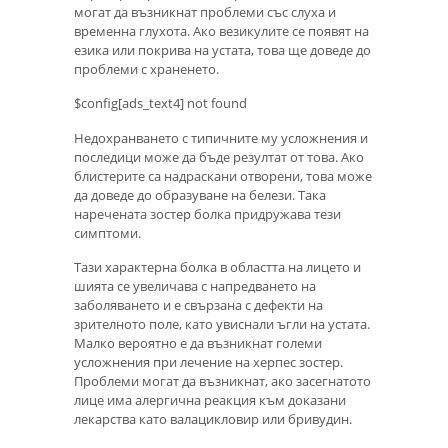
могат да възникнат проблеми със слуха и
временна глухота. Ако везикулите се появят на
езика или покрива на устата, това ще доведе до
проблеми с храненето.
$config[ads_text4] not found
Недохранването с типичните му усложнения и
последици може да бъде резултат от това. Ако
блистерите са надраскани отворени, това може
да доведе до образуване на белези. Така
наречената зостер болка придружава тези
симптоми.
Тази характерна болка в областта на лицето и
шията се увеличава с напредването на
заболяването и е свързана с дефекти на
зрителното поле, като увиснали ъгли на устата.
Малко вероятно е да възникнат големи
усложнения при лечение на херпес зостер.
Проблеми могат да възникнат, ако засегнатото
лице има алергична реакция към доказани
лекарства като валацикловир или бривудин.