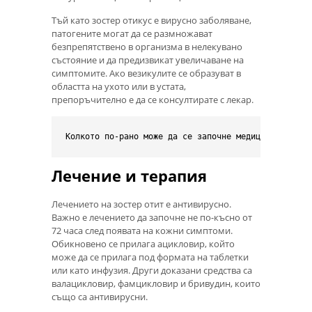
Тъй като зостер отикус е вирусно заболяване,
патогените могат да се размножават
безпрепятствено в организма в нелекувано
състояние и да предизвикат увеличаване на
симптомите. Ако везикулите се образуват в
областта на ухото или в устата,
препоръчително е да се консултирате с лекар.
Лечение и терапия
Лечението на зостер отит е антивирусно.
Важно е лечението да започне не по-късно от
72 часа след появата на кожни симптоми.
Обикновено се прилага ацикловир, който
може да се прилага под формата на таблетки
или като инфузия. Други доказани средства са
валацикловир, фамцикловир и бривудин, които
също са антивирусни.