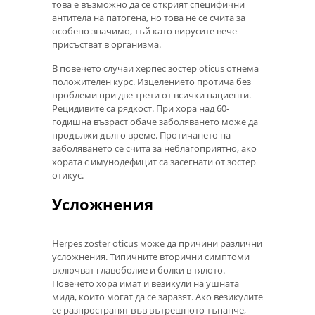
това е възможно да се открият специфични
антитела на патогена, но това не се счита за
особено значимо, тъй като вирусите вече
присъстват в организма.
В повечето случаи херпес зостер oticus отнема
положителен курс. Изцелението протича без
проблеми при две трети от всички пациенти.
Рецидивите са рядкост. При хора над 60-
годишна възраст обаче заболяването може да
продължи дълго време. Протичането на
заболяването се счита за неблагоприятно, ако
хората с имунодефицит са засегнати от зостер
отикус.
Усложнения
Herpes zoster oticus може да причини различни
усложнения. Типичните вторични симптоми
включват главоболие и болки в тялото.
Повечето хора имат и везикули на ушната
мида, които могат да се заразят. Ако везикулите
се разпространят във вътрешното тъпанче,