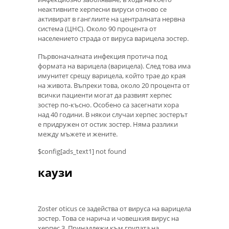
неактивните херпесни вируси отново се
активират в ганглиите на централната нервна
система (ЦНС). Около 90 процента от
населението страда от вируса варицела зостер.
Първоначалната инфекция протича под
формата на варицела (варицела). След това има
имунитет срещу варицела, който трае до края
на живота. Въпреки това, около 20 процента от
всички пациенти могат да развият херпес
зостер по-късно. Особено са засегнати хора
над 40 години. В някои случаи херпес зостерът
е придружен от остик зостер. Няма разлики
между мъжете и жените.
$config[ads_text1] not found
каузи
Zoster oticus се задейства от вируса на варицела
зостер. Това се нарича и човешкия вирус на
херпес 3. Принадлежи към групата на