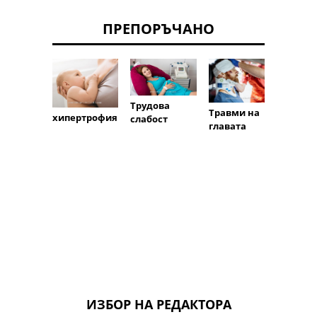
ПРЕПОРЪЧАНО
Трудова
Травми на
Неона
хипертрофия
слабост
главата
сепси
ИЗБОР НА РЕДАКТОРА