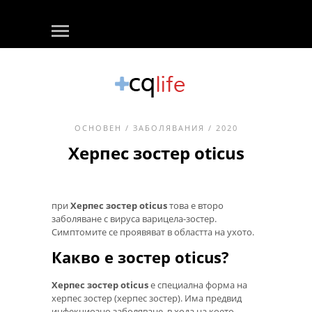
ОСНОВЕН
/
ЗАБОЛЯВАНИЯ
/ 2020
Херпес зостер oticus
при
Херпес зостер oticus
това е второ
заболяване с вируса варицела-зостер.
Симптомите се проявяват в областта на ухото.
Какво е зостер oticus?
Херпес зостер oticus
е специална форма на
херпес зостер (херпес зостер). Има предвид
инфекциозно заболяване, в хода на което