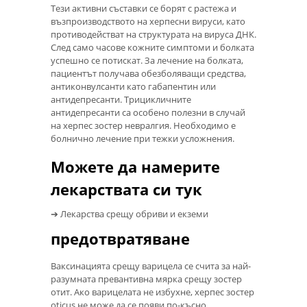
Тези активни съставки се борят с растежа и
възпроизводството на херпесни вируси, като
противодействат на структурата на вируса ДНК.
След само часове кожните симптоми и болката
успешно се потискат. За лечение на болката,
пациентът получава обезболяващи средства,
антиконвулсанти като габапентин или
антидепресанти. Трицикличните
антидепресанти са особено полезни в случай
на херпес зостер невралгия. Необходимо е
болнично лечение при тежки усложнения.
Можете да намерите
лекарствата си тук
➔ Лекарства срещу обриви и екземи
предотвратяване
Ваксинацията срещу варицела се счита за най-
разумната превантивна мярка срещу зостер
отит. Ако варицелата не избухне, херпес зостер
oticus не може да се появи по-късно.