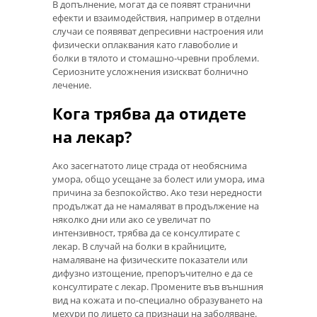
В допълнение, могат да се появят странични
ефекти и взаимодействия, например в отделни
случаи се появяват депресивни настроения или
физически оплаквания като главоболие и
болки в тялото и стомашно-чревни проблеми.
Сериозните усложнения изискват болнично
лечение.
Кога трябва да отидете
на лекар?
Ако засегнатото лице страда от необяснима
умора, общо усещане за болест или умора, има
причина за безпокойство. Ако тези нередности
продължат да не намаляват в продължение на
няколко дни или ако се увеличат по
интензивност, трябва да се консултирате с
лекар. В случай на болки в крайниците,
намаляване на физическите показатели или
дифузно изтощение, препоръчително е да се
консултирате с лекар. Промените във външния
вид на кожата и по-специално образуването на
мехури по лицето са признаци на заболяване.