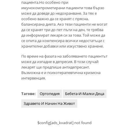
пациента.Но особено при
имунокомпрометирани пациенти това бързо
може да доведе до недохранване. За тях е
особено важно да се хранят с прясна,
балансирана диета. Ако тези пациенти не могат
да се хранят три до пет пъти на ден, те трябва
да информират лекаря си за това. Той може да
се опита да компенсира всички недостатъци с
хранителни добавки или изкуствено хранене.
По време на фазата на заболяването пациентът
може да изпадне в депресия. В този случай
лекарят ще предпише антидепресант.
Възможна е и психотерапевтична кризисна
интервенция.
Тагове:
Ортопедия
Бебета-И-Малки Деца
Здравето И Начин На Живот
$config[ads_kvadrat] not found