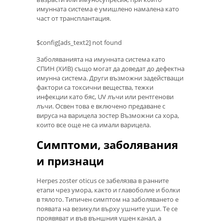
имунната система е умишлено намалена като
част от трансплантация.
$config[ads_text2] not found
Заболяванията на имунната система като
СПИН (ХИВ) също могат да доведат до дефектна
имунна система. Други възможни задействащи
фактори са токсични вещества, тежки
инфекции като бяс, UV лъчи или рентгенови
лъчи. Освен това е включено предаване с
вируса на варицела зостер Възможни са хора,
които все още не са имали варицела.
Симптоми, заболявания
и признаци
Herpes zoster oticus се забелязва в ранните
етапи чрез умора, както и главоболие и болки
в тялото. Типичен симптом на заболяването е
появата на везикули върху ушните уши. Те се
проявяват и във външния ушен канал, а