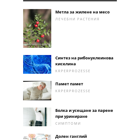
Метла за жилене на месо
ЛЕЧЕБНИ РАСТЕНИЯ
Синтез на рибонуклеинова
киселина
KRPERPROZESSE
Памет памет
KRPERPROZESSE
Болка и усещане за парене
при уриниране
СИМПТОМИ
Долен ганглий