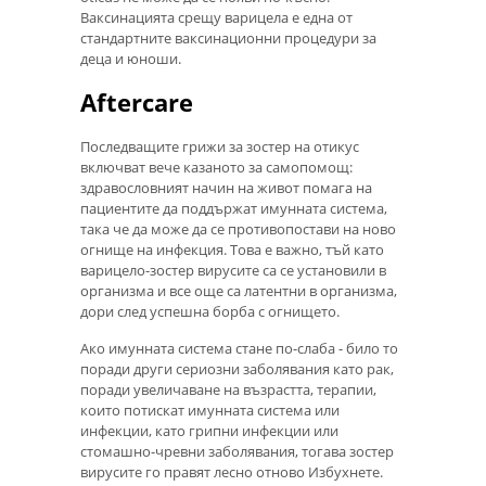
Ваксинацията срещу варицела е една от
стандартните ваксинационни процедури за
деца и юноши.
Aftercare
Последващите грижи за зостер на отикус
включват вече казаното за самопомощ:
здравословният начин на живот помага на
пациентите да поддържат имунната система,
така че да може да се противопостави на ново
огнище на инфекция. Това е важно, тъй като
варицело-зостер вирусите са се установили в
организма и все още са латентни в организма,
дори след успешна борба с огнището.
Ако имунната система стане по-слаба - било то
поради други сериозни заболявания като рак,
поради увеличаване на възрастта, терапии,
които потискат имунната система или
инфекции, като грипни инфекции или
стомашно-чревни заболявания, тогава зостер
вирусите го правят лесно отново Избухнете.