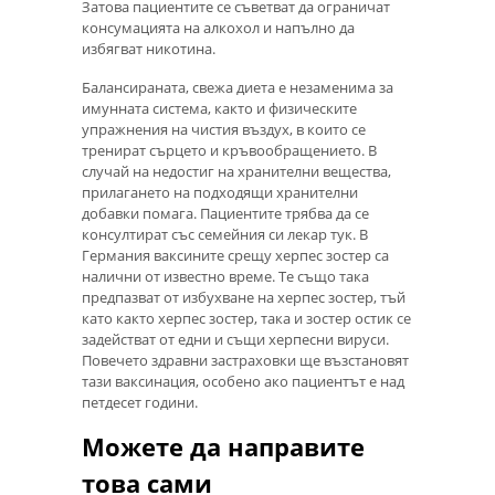
Затова пациентите се съветват да ограничат
консумацията на алкохол и напълно да
избягват никотина.
Балансираната, свежа диета е незаменима за
имунната система, както и физическите
упражнения на чистия въздух, в които се
тренират сърцето и кръвообращението. В
случай на недостиг на хранителни вещества,
прилагането на подходящи хранителни
добавки помага. Пациентите трябва да се
консултират със семейния си лекар тук. В
Германия ваксините срещу херпес зостер са
налични от известно време. Те също така
предпазват от избухване на херпес зостер, тъй
като както херпес зостер, така и зостер остик се
задействат от едни и същи херпесни вируси.
Повечето здравни застраховки ще възстановят
тази ваксинация, особено ако пациентът е над
петдесет години.
Можете да направите
това сами