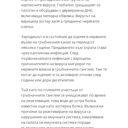
херпесните вируси. Глобално срещащият се
патоген е оборудван с двуверижна ДНК,
включваща липидна обвивка. Вирусът на
варицела зостер засяга предимно нервните
клетки.
Зародишът е в състояние да оцелее в нервните
възли на гръбначния канал за период от
няколко години. Предаването към хората става
чрез капчикова инфекция. След
първоначалната инфекция с варицела,
причинителите на вируса мигрират по
нервните влакна в гръбначните ганглии. Там те
могат да оцелеят и се активират отново след
години или дори десетилетия.
Тъй като по-големите участъци от
гръбначните ганглии се унищожават по време
на реактивация, това води до остра болка,
известна още като зостерна болка. Възможни
причини за реактивиране на вируса са
нарушения на имунната система, намаляване
на силата на имунната система поради
възрасти или имуносупресия, при които