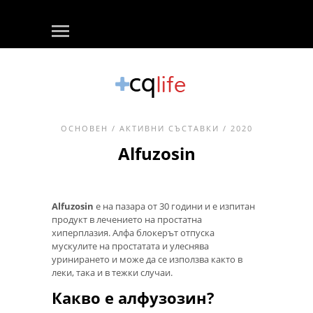
ОСНОВЕН
/
АКТИВНИ СЪСТАВКИ
/ 2020
Alfuzosin
Alfuzosin
е на пазара от 30 години и е изпитан
продукт в лечението на простатна
хиперплазия. Алфа блокерът отпуска
мускулите на простатата и улеснява
уринирането и може да се използва както в
леки, така и в тежки случаи.
Какво е алфузозин?