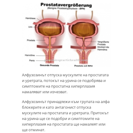
Алфузозинът отпуска мускулите на простатата
и уретрата, потокът на урина се подобрява и
симптомите на простатна хиперплазия
намаляват или изчезват.
Алфузозинът принадлежи към групата на алфа
блокерите и като антагонист отпуска
мускулите на простатата и уретрата. Притокът
на урина ще се подобри и симптомите на
хиперплазия на простатата ще намалеят или
ще отминат.