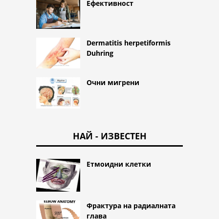
Ефективност
Dermatitis herpetiformis
Duhring
Очни мигрени
НАЙ - ИЗВЕСТЕН
Етмоидни клетки
Фрактура на радиалната
глава