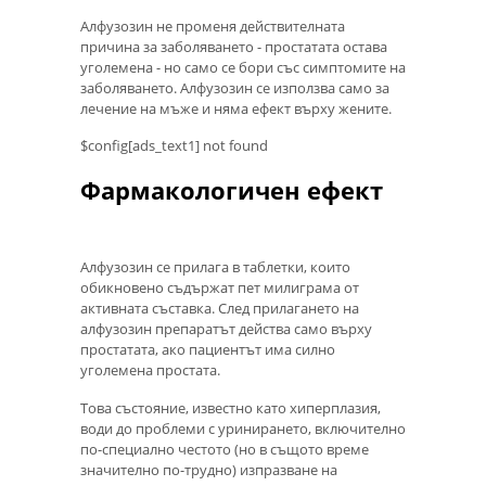
Алфузозин не променя действителната
причина за заболяването - простатата остава
уголемена - но само се бори със симптомите на
заболяването. Алфузозин се използва само за
лечение на мъже и няма ефект върху жените.
$config[ads_text1] not found
Фармакологичен ефект
Алфузозин се прилага в таблетки, които
обикновено съдържат пет милиграма от
активната съставка. След прилагането на
алфузозин препаратът действа само върху
простатата, ако пациентът има силно
уголемена простата.
Това състояние, известно като хиперплазия,
води до проблеми с уринирането, включително
по-специално честото (но в същото време
значително по-трудно) изпразване на