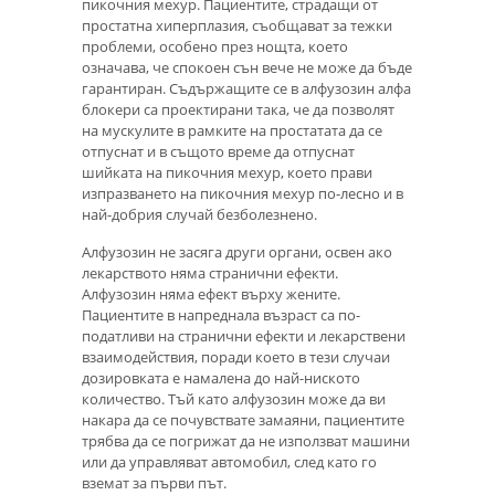
пикочния мехур. Пациентите, страдащи от
простатна хиперплазия, съобщават за тежки
проблеми, особено през нощта, което
означава, че спокоен сън вече не може да бъде
гарантиран. Съдържащите се в алфузозин алфа
блокери са проектирани така, че да позволят
на мускулите в рамките на простатата да се
отпуснат и в същото време да отпуснат
шийката на пикочния мехур, което прави
изпразването на пикочния мехур по-лесно и в
най-добрия случай безболезнено.
Алфузозин не засяга други органи, освен ако
лекарството няма странични ефекти.
Алфузозин няма ефект върху жените.
Пациентите в напреднала възраст са по-
податливи на странични ефекти и лекарствени
взаимодействия, поради което в тези случаи
дозировката е намалена до най-ниското
количество. Тъй като алфузозин може да ви
накара да се почувствате замаяни, пациентите
трябва да се погрижат да не използват машини
или да управляват автомобил, след като го
вземат за първи път.