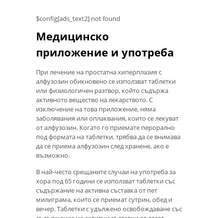
$config[ads_text2] not found
Медицинско
приложение и употреба
При лечение на простатна хиперплазия с
алфузозин обикновено се използват таблетки
или физиологичен разтвор, който съдържа
активното вещество на лекарството. С
изключение на това приложение, няма
заболявания или оплаквания, които се лекуват
от алфузозин. Когато го приемате перорално
под формата на таблетки, трябва да се внимава
да се приема алфузозин след хранене, ако е
възможно.
В най-често срещаните случаи на употреба за
хора под 65 години се използват таблетки със
съдържание на активна съставка от пет
милиграма, които се приемат сутрин, обед и
вечер. Таблетки с удължено освобождаване със