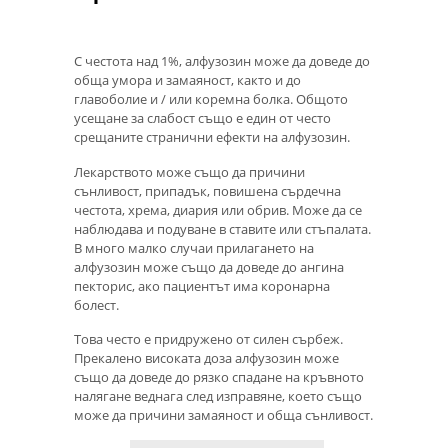
С честота над 1%, алфузозин може да доведе до
обща умора и замаяност, както и до
главоболие и / или коремна болка. Общото
усещане за слабост също е един от често
срещаните странични ефекти на алфузозин.
Лекарството може също да причини
сънливост, припадък, повишена сърдечна
честота, хрема, диария или обрив. Може да се
наблюдава и подуване в ставите или стъпалата.
В много малко случаи прилагането на
алфузозин може също да доведе до ангина
пекторис, ако пациентът има коронарна
болест.
Това често е придружено от силен сърбеж.
Прекалено високата доза алфузозин може
също да доведе до рязко спадане на кръвното
налягане веднага след изправяне, което също
може да причини замаяност и обща сънливост.