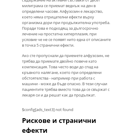
съдържание на активни съставки от десет
милиграма се приемат веднъж на ден в
определени часове. Алфузозин е лекарство,
което няма отрицателни ефекти върху
организма дори при продължителна употреба.
Поради това е подходящ за дългосрочно
лечение на простатна хиперплазия, при
условие че не се появят нито една от описаните
в точка 5 странични ефекти.
Ако сте пропуснали да приемете алфузозин, не
трябва да приемате двойно повече като
компенсация. Това често води до спад на
кръвното налягане, което при определени
обстоятелства - например при работа с
машини - може да бъде опасно. В тези случаи
пациентите трябва вместо това да се свържат с
лекаря си и да решат как да продължат.
$config[ads_text3] not found
Рискове и странични
ефекти