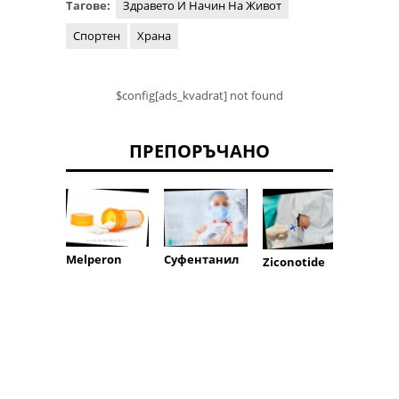
Тагове:
Здравето И Начин На Живот
Спортен
Храна
$config[ads_kvadrat] not found
ПРЕПОРЪЧАНО
Melperon
Суфентанил
Ziconotide
напр
диосг