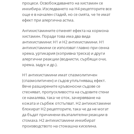
процеси. Освобождаването на хистамин се
инхибира. Изследването на Н4 рецепторите все
още е в начален стадий, но се смята, че те имат
ефект при алергична астма.
Антихистамините отменят ефекта на хормона
хистамин. Поради това има два вида
антихистамини: H1 и H2 антихистамини. Н1
антихистамини се използват главно при сенна
хрема, уртикария (копривна треска) и други
алергични реакции (воднисти, сърбящи очи,
хрема, задух и др.).
Н1 антихистамини имат спазмолитичен
(спазмолитичен) и съдов уплътняващ ефект.
Вече разширените кръвоносни съдове се
стесняват, пропускливостта на съдовите стени
се намалява, така че оток, зачервяване на
кожата и сърбеж отстъпват. Н2 антихистамини
блокират Н2 рецепторите, така че да не могат
да бъдат причинени възпалителни реакции в
стомаха. Н2 антихистамини инхибират
производството на стомашна киселина.