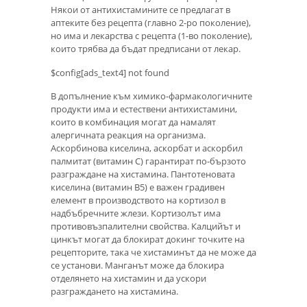
Някои от антихистамините се предлагат в
аптеките без рецепта (главно 2-ро поколение),
но има и лекарства с рецепта (1-во поколение),
които трябва да бъдат предписани от лекар.
$config[ads_text4] not found
В допълнение към химико-фармакологичните
продукти има и естествени антихистамини,
които в комбинация могат да намалят
алергичната реакция на организма.
Аскорбинова киселина, аскорбат и аскорбил
палмитат (витамин С) гарантират по-бързото
разграждане на хистамина. Пантотеновата
киселина (витамин В5) е важен градивен
елемент в производството на кортизол в
надбъбречните жлези. Кортизолът има
противовъзпалителни свойства. Калцийът и
цинкът могат да блокират докинг точките на
рецепторите, така че хистаминът да не може да
се установи. Манганът може да блокира
отделянето на хистамин и да ускори
разграждането на хистамина.