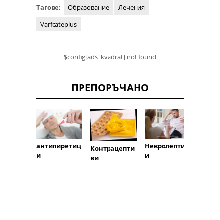
Тагове:
Образование
Лечения
Varfcateplus
$config[ads_kvadrat] not found
ПРЕПОРЪЧАНО
антипиретиц
Невролептиц
Лечеб
Контрацепти
и
и
земя
ви