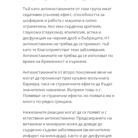
Тъй като антихистамините от тази група имат
седативен (сънлив) ефект, способността за
шофиране и работа с машини е силно
ограничена. Ако има сърдечна аритмия,
глаукома (глаукома), епилепсия, астма и
дисфункция на черния дроб и бъбреците, H1
антихистамини не трябва да се приемат, тъй
като те благоприятстват тези заболявания.
Антихистамините не трябва да се използват по
време на бременност и кърмене.
Антихистамините от второ поколение вече не
могат да проникнат през кръвно-мозъчната
бариера, така че страничните ефекти да бъдат
значително намалени. Въпреки това, о.г.
Появяват се странични ефекти, но появата им е
много по-рядко срещана.
Нежеланите реакции могат да се появят и с
естествени антихистамини. Предозирането на
витамини и минерали може да доведе до
сърдечно-съдови заболявания (включително
инфаркт на миокарда), както и до дисфункция