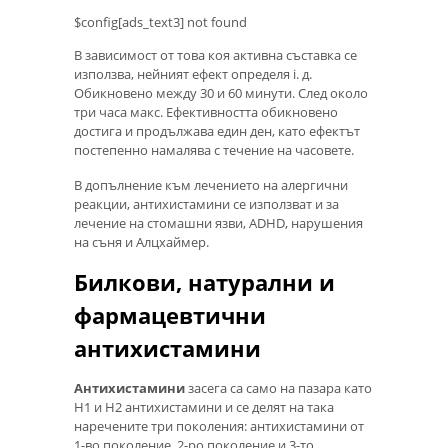
$config[ads_text3] not found
В зависимост от това коя активна съставка се
използва, нейният ефект определя i. д.
Обикновено между 30 и 60 минути. След около
три часа макс. Ефективността обикновено
достига и продължава един ден, като ефектът
постепенно намалява с течение на часовете.
В допълнение към лечението на алергични
реакции, антихистамини се използват и за
лечение на стомашни язви, ADHD, нарушения
на съня и Алцхаймер.
Билкови, натурални и
фармацевтични
антихистамини
Антихистамини
засега са само на пазара като
H1 и H2 антихистамини и се делят на така
наречените три поколения: антихистамини от
1-во поколение, 2-ро поколение и 3-то