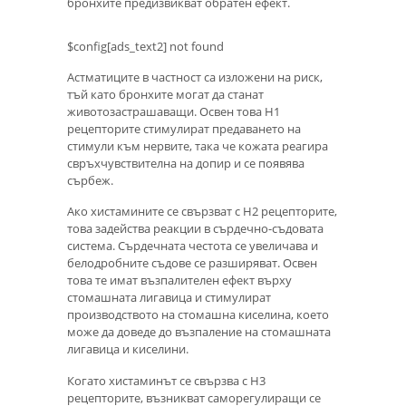
бронхите предизвикват обратен ефект.
$config[ads_text2] not found
Астматиците в частност са изложени на риск,
тъй като бронхите могат да станат
животозастрашаващи. Освен това Н1
рецепторите стимулират предаването на
стимули към нервите, така че кожата реагира
свръхчувствителна на допир и се появява
сърбеж.
Ако хистамините се свързват с Н2 рецепторите,
това задейства реакции в сърдечно-съдовата
система. Сърдечната честота се увеличава и
белодробните съдове се разширяват. Освен
това те имат възпалителен ефект върху
стомашната лигавица и стимулират
производството на стомашна киселина, което
може да доведе до възпаление на стомашната
лигавица и киселини.
Когато хистаминът се свързва с Н3
рецепторите, възникват саморегулиращи се