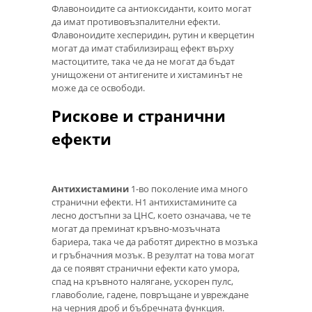
Флавоноидите са антиоксиданти, които могат
да имат противовъзпалителни ефекти.
Флавоноидите хесперидин, рутин и кверцетин
могат да имат стабилизиращ ефект върху
мастоцитите, така че да не могат да бъдат
унищожени от антигените и хистаминът не
може да се освободи.
Рискове и странични
ефекти
Антихистамини
1-во поколение има много
странични ефекти. H1 антихистамините са
лесно достъпни за ЦНС, което означава, че те
могат да преминат кръвно-мозъчната
бариера, така че да работят директно в мозъка
и гръбначния мозък. В резултат на това могат
да се появят странични ефекти като умора,
спад на кръвното налягане, ускорен пулс,
главоболие, гадене, повръщане и увреждане
на черния дроб и бъбречната функция.