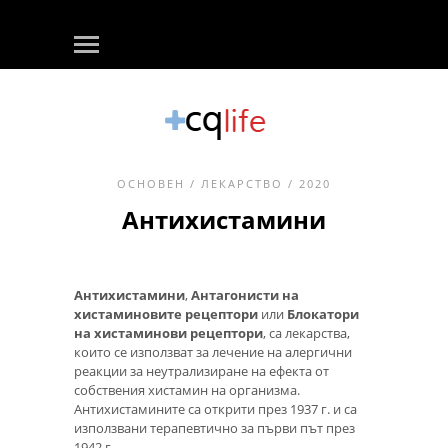
ОСНОВЕН
/
ЛЕКАРСТВО
/ 2020
Антихистамини
Антихистамини
,
Антагонисти на
хистаминовите рецептори
или
Блокатори
на хистаминови рецептори
, са лекарства,
които се използват за лечение на алергични
реакции за неутрализиране на ефекта от
собствения хистамин на организма.
Антихистамините са открити през 1937 г. и са
използвани терапевтично за първи път през
1942 г.