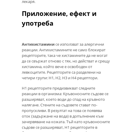
лекаря.
Приложение, ефект и
употреба
Антихистамини
се използват за алергични
реакции. Антихистамините не само блокират
рецепторите, така че хистамините да не могат
да се свържат отново с тях, но действат и срещу
хистамина, който вече е освободен от
левкоцитите. Рецепторите са разделени на
четири групи: Н1, Н2, Н3 и Н4 рецептори.
Н1 рецепторите предизвикват следните
реакции в организма: Кръвоносните съдове се
разширяват, което води до спад на кръвното
налягане. Стените на съдовете стават по-
пропускливи. В резултат на това се появява
оток (задържане на вода) в допълнение към
зачервяване на кожата. Тъй като кръвоносните
съдове се разширяват, Н1 рецепторите в