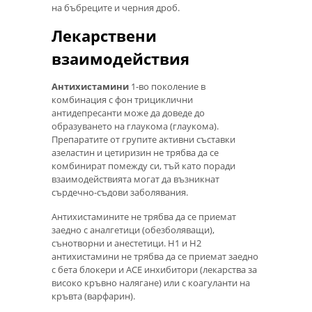
на бъбреците и черния дроб.
Лекарствени
взаимодействия
Антихистамини
1-во поколение в
комбинация с фон трициклични
антидепресанти може да доведе до
образуването на глаукома (глаукома).
Препаратите от групите активни съставки
азеластин и цетиризин не трябва да се
комбинират помежду си, тъй като поради
взаимодействията могат да възникнат
сърдечно-съдови заболявания.
Антихистамините не трябва да се приемат
заедно с аналгетици (обезболяващи),
сънотворни и анестетици. H1 и H2
антихистамини не трябва да се приемат заедно
с бета блокери и АСЕ инхибитори (лекарства за
високо кръвно налягане) или с коагуланти на
кръвта (варфарин).