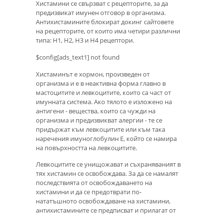
Хистамини се свързват с рецепторите, за да
предизвикат имунен отговор в организма.
Антихистамините блокират докинг сайтовете
на рецепторите, от които има четири различни
типа: Н1, Н2, Н3 и Н4 рецептори.
$config[ads_text1] not found
Хистаминът е хормон, произведен от
организма и е в неактивна форма главно в
мастоцитите и левкоцитите, които са част от
имунната система. Ако тялото е изложено на
антигени - вещества, които са чужди на
организма и предизвикват алергии - те се
придържат към левкоцитите или към така
наречения имуноглобулин Е, който се намира
на повърхността на левкоцитите.
Левкоцитите се унищожават и съхраняваният в
тях хистамин се освобождава. За да се намалят
последствията от освобождаването на
хистамини и да се предотврати по-
нататъшното освобождаване на хистамини,
антихистамините се предписват и прилагат от