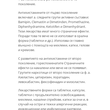
поколение.
Антихистамините от първо поколение
включват а. следните групи активни съставки:
Bamipin, Clemastin и Dimetinden, Promethazine,
Diphenhydramine, Ketotifen и Dimenhydriant.
Тези лекарства имат много странични ефекти.
Поради това те вече не се използват в орална
форма (таблетки и др.). Използва се главно
външно с помощта на мехлеми, капки, гелове
и кремове.
С развитието на антихистамини от второ
поколение, гореспоменатите Страничните
ефекти са намалени или вече не се появяват.
Групите наркотици от второ поколение са ф. а.
Азеластин, цетиризин, лоратадин,
левокабастин, фексофенадин и мизоластин.
Лекарствените форми са таблетки, капсули,
таблетки с продължително освобождаване,
мехлеми, назални спрейове, капки за очи и, в
случай на остри и тежки алергични реакции,
инжекционни или инфузионни разтвори.