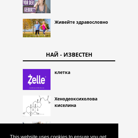
Живейте здравословно
НАЙ - ИЗВЕСТЕН
клетка
Хенодеоксихолова
киселина
ацепромазинът
This website uses cookies to ensure you get