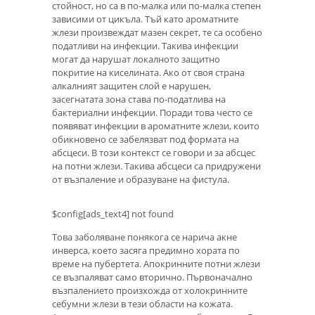
стойност, но са в по-малка или по-малка степен
зависими от цикъла. Тъй като ароматните
жлези произвеждат мазен секрет, те са особено
податливи на инфекции. Такива инфекции
могат да нарушат локалното защитно
покритие на киселината. Ако от своя страна
алкалният защитен слой е нарушен,
засегнатата зона става по-податлива на
бактериални инфекции. Поради това често се
появяват инфекции в ароматните жлези, които
обикновено се забелязват под формата на
абсцеси. В този контекст се говори и за абсцес
на потни жлези. Такива абсцеси са придружени
от възпаление и образуване на фистула.
$config[ads_text4] not found
Това заболяване понякога се нарича акне
инверса, което засяга предимно хората по
време на пубертета. Апокринните потни жлези
се възпаляват само вторично. Първоначално
възпалението произхожда от холокринните
себумни жлези в тези области на кожата.