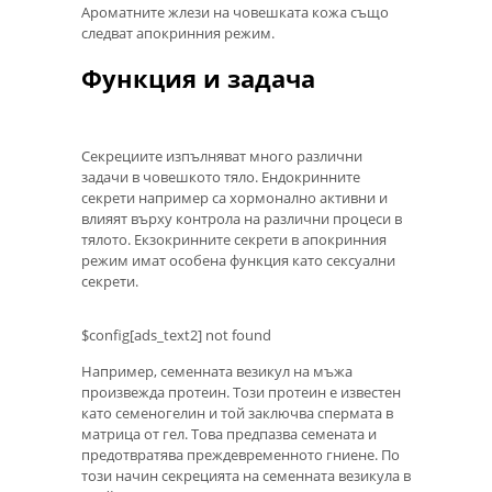
Ароматните жлези на човешката кожа също
следват апокринния режим.
Функция и задача
Секрециите изпълняват много различни
задачи в човешкото тяло. Ендокринните
секрети например са хормонално активни и
влияят върху контрола на различни процеси в
тялото. Екзокринните секрети в апокринния
режим имат особена функция като сексуални
секрети.
$config[ads_text2] not found
Например, семенната везикул на мъжа
произвежда протеин. Този протеин е известен
като семеногелин и той заключва спермата в
матрица от гел. Това предпазва семената и
предотвратява преждевременното гниене. По
този начин секрецията на семенната везикула в