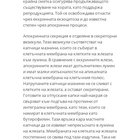
крайна сметка осигурява продължаващото
съществуване на хората, като поддържа
репродукцията. Той се освобождава отчасти
чрез еккринната екзоцитоза и до известна
степен чрез апокринни процеси.
Апокринната секреция е отделяне в секреторни
везикули. Тези везикули съответстват на
капчици мазнини, които се събират в
клетъчната мембрана на клетките на жлезата
към лумена. В сравнение с еккринните жлези,
апокринните жлези имат допълнителен лумен
и имат малки изпъкналости на апикалната
клетъчна мембрана на клетъчния полюс.
Натрупаните капчици мазнини не се сливат с
клетките на жлезата, а остават секретирани.
Готовите за отпускане капки най-накрая се
свързват към подгъва на протеини от
интегрална мембрана, като тези, които се
намират в клетъчната мембрана като
бутирофилин. Тази връзка кара мастните
капчици да се извиват непрекъснато в лумена
на жлезата. Мембраната на клетката на жлезата
постепенно се свива под тази издутина. Така не