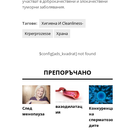
участват в доброкачествени и злокачествени
туморни заболявания.
Тагове:
Хигиена И Cleanliness-
Krperprozesse
Храна
$config[ads_kvadrat] not found
ПРЕПОРЪЧАНО
вазодилатац
След
Конкуренция
Опло
ия
менопауза
на
сперматозои
дите