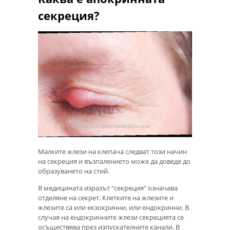
секреция?
Малките жлези на клепача следват този начин
на секреция и възпалението може да доведе до
образуването на стий.
В медицината изразът "секреция" означава
отделяне на секрет. Клетките на жлезите и
жлезите са или екзокринни, или ендокринни. В
случая на ендокринните жлези секрецията се
осъществява през изпускателните канали. В