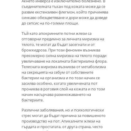
Акнето инверса е изключително болезнено. В
съединителната тъкан под кожата може да се
развие екстензивен флегмон, който причинява
синкаво обезцветяване и дори може да доведе
до сепсис на по-големи площи.
Тъй като апокринните потни жлези са
отговорни предимно за личната миризма на
тялото, те могат да бъдат засегнати и от
бромхидроза. При този феномен възниква
прекомерно силна миризма на тялото поради
увеличаване на локалната бактериална флора.
Телесната миризма възниква от метаболизма
на секрецията на себум от собствените
бактерии на организма и по този начин се
засилва особено, когато увеличената пот
прониква в роговия слой на кожата и по този
начин насърчава размножаването на
бактериите.
Различни заболявания, но и психологически
стрес могат да бъдат причина за повишеното
производство на пот. Апикалните жлези на
гърдата и простатата, от друга страна, често