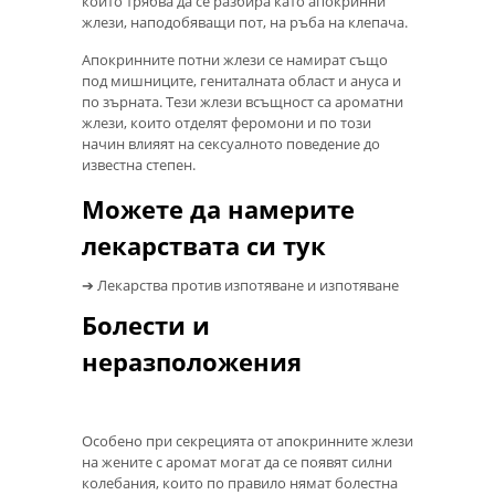
който трябва да се разбира като апокринни
жлези, наподобяващи пот, на ръба на клепача.
Апокринните потни жлези се намират също
под мишниците, гениталната област и ануса и
по зърната. Тези жлези всъщност са ароматни
жлези, които отделят феромони и по този
начин влияят на сексуалното поведение до
известна степен.
Можете да намерите
лекарствата си тук
➔ Лекарства против изпотяване и изпотяване
Болести и
неразположения
Особено при секрецията от апокринните жлези
на жените с аромат могат да се появят силни
колебания, които по правило нямат болестна