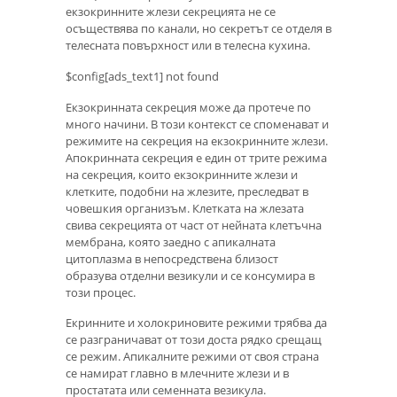
екзокринните жлези секрецията не се
осъществява по канали, но секретът се отделя в
телесната повърхност или в телесна кухина.
$config[ads_text1] not found
Екзокринната секреция може да протече по
много начини. В този контекст се споменават и
режимите на секреция на екзокринните жлези.
Апокринната секреция е един от трите режима
на секреция, които екзокринните жлези и
клетките, подобни на жлезите, преследват в
човешкия организъм. Клетката на жлезата
свива секрецията от част от нейната клетъчна
мембрана, която заедно с апикалната
цитоплазма в непосредствена близост
образува отделни везикули и се консумира в
този процес.
Екринните и холокриновите режими трябва да
се разграничават от този доста рядко срещащ
се режим. Апикалните режими от своя страна
се намират главно в млечните жлези и в
простатата или семенната везикула.