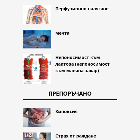
Перфузионно налягане
мечта
Непоносимост към
лактоза (непоносимост
към млечна захар)
ПРЕПОРЪЧАНО
Хипоксия
Страх от раждане