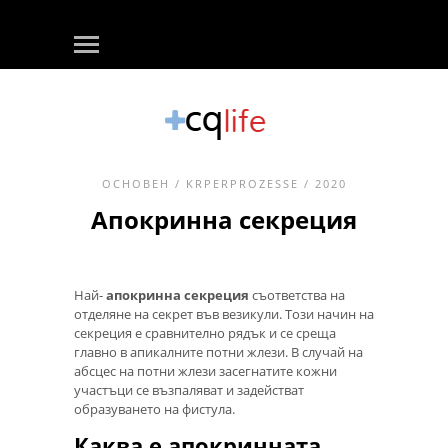
ОСНОВЕН
/
KRPERPROZESSE
/ 2020
Апокринна секреция
Най-
апокринна секреция
съответства на
отделяне на секрет във везикули. Този начин на
секреция е сравнително рядък и се среща
главно в апикалните потни жлези. В случай на
абсцес на потни жлези засегнатите кожни
участъци се възпаляват и задействат
образуването на фистула.
Каква е апокринната