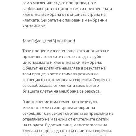
само масленият съд се прищипва, но и
заобикалящата го цитоплазма и прикрепената
клетъчна мембрана от външната страна на
клетката. Секретът е опакован в мембранни
контейнери.
$config[ads_text3] not found
Този процес е известен още като апоцитоза и
причинява клетките на жлезата да загубят
цитоплазмата и клетъчната си мембрана.
Обемът на клетките намалява в резултат на
този процес, което отличава режима на
секреция от екскриновата секреция. Секретът
се освобождава от клетката само когато
бившата клетъчна мембрана се разкъса.
В допълнение към семенната везикула,
млечната жлеза извършва апокринна
секреция. Този секрет съответства предимно на
отделянето на мазнини от епителните клетки
на гърдата. В допълнение, малките жлези на
клепача също следват този начин на секреция,