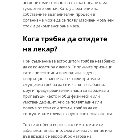
астроцитоми се използва за насочване към
туморните клетки. Като усложнение на
собствените възпалителни процеси в
организма може да се появи масивен мозъчен
оток и декомпенсирана маса.
Кога трябва да отидете
на лекар?
При съмнение за астроцитом трябва незабавно
да се консултира с лекар. Типичните признаци
като епилептични припадъци, гадене,
повръщане, виене на свят или зрителни
смущения трябва да се изяснят незабавно.
Други предупредителни знаци са парализа и
припадъци, както и общ физически или
умствен дефицит. Ако се появят един или
повече от тези симптоми, трябва да се
консултирате с лекар за допълнителна оценка.
Това е особено вярно, ако симптомите се
забележат внезапно, след лъчево лечение или
във връзка с неврофиброматоза на