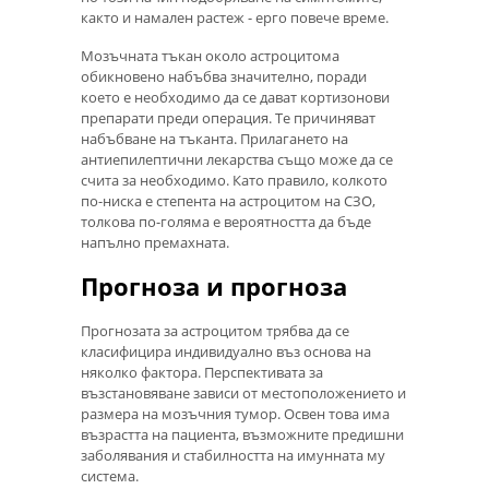
както и намален растеж - ерго повече време.
Мозъчната тъкан около астроцитома
обикновено набъбва значително, поради
което е необходимо да се дават кортизонови
препарати преди операция. Те причиняват
набъбване на тъканта. Прилагането на
антиепилептични лекарства също може да се
счита за необходимо. Като правило, колкото
по-ниска е степента на астроцитом на СЗО,
толкова по-голяма е вероятността да бъде
напълно премахната.
Прогноза и прогноза
Прогнозата за астроцитом трябва да се
класифицира индивидуално въз основа на
няколко фактора. Перспективата за
възстановяване зависи от местоположението и
размера на мозъчния тумор. Освен това има
възрастта на пациента, възможните предишни
заболявания и стабилността на имунната му
система.