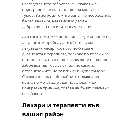
наследственото заболяване. Тогава има
подозрение, че става въпрос за мозъчен
тумор. За астроцитомите винаги е необходимо
бързо лечение, независимо дали е
доброкачествено или злокачествено.
Ако симптомите се повтарят след лечението на
астроцитом, трябва да се обърне към
лекуващия лекар. Колкото по-бърза е
диагнозата и терапията, толкова по-големи са
шансовете за възстановяване, дори и при нови
заболявания. Това се отнася не само за
астроцитомите, но за всички видове тумори.
Следователно, необичайните оплаквания,
които не могат да бъдат проследени до
конкретна причина, трябва да бъдат изяснени
незабавно.
Лекари и терапевти във
вашия район