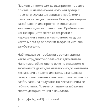
Пациентът може сам да възприеме първите
признаци на възможен мозъчен тумор. В
повечето случаи ще изпитате проблеми с
паметта и концентрацията. Всеки ден нещата
са забравени или просто не могат да се
запомнят и да се справят с тях. Проблемите с
концентрацията често са свързани с
нарушения в езика и намирането на думи,
които могат да се развият в афазия и пълна
загуба на език.
Наблюдават се проблеми с ориентацията,
както и трудности с баланса и движението.
Например, обикновено вече не е възможно
засегнатите да отидат независимо до желаната
дестинация с колело или кола. В началната
фаза, когато физическите симптоми са още по-
слаби, започва пътуване, но дестинацията се
губи по пътя. Повечето пациенти забелязват
своята дезориентация в началото.
$config[ads_text3] not found