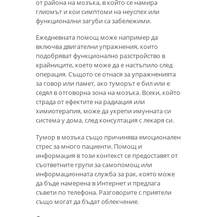
от района на мозъка, в който се намира
глиомът и кои симптоми на неуспех или
функционални загуби са забележими.
Ежедневната помощ може например да
включва двигателни упражнения, които
подобряват функционално разстройство в
крайниците, което може да е настъпило след
операция. Същото се отнася за упражненията
за говор или памет, ако туморът е бил или е
седял в отговорна зона на мозъка. Всеки, който
страда от ефектите на радиация или
химиотерапия, може да укрепи имунната си
система у дома, след консултация с лекаря си.
Тумор в мозъка също причинява емоционален
стрес за много пациенти. Помощ и
информация в този контекст се предоставят от
съответните групи за самопомощ или
информационната служба за рак, която може
да бъде намерена в Интернет и предлага
съвети по телефона. Разговорите с приятели
също могат да бъдат облекчение.