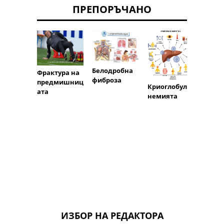
ПРЕПОРЪЧАНО
Белодробна
ХОББ
Фрактура на
фиброза
(хрон
предмишниц
Криоглобули
обстр
ата
немията
а бел
болест
ИЗБОР НА РЕДАКТОРА