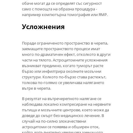
обаче могат да се определят със сигурност
само с помощта на образна процедура -
например компютърна томография или ЯМР.
Усложнения
Поради ограниченото пространство в черепа,
заемащите пространството процеси имат
много по-драматичен ефект, отколкото в други
части на тялото. Астроцитомните усложнения
възникват предимно, когато туморът расте
бързо или инфилтрира околните мозъчни
структури. Колкото по-бързо става растежът,
толкова по-голямо се увеличава налягането
вътре в черепа.
В резултат на вътречерепното налягане се
наблюдава локално компресиране на нервните
пътища и мозъчните центрове, което може да
доведе до смърт без медицинско лечение. В
случай на по-силно злокачествени
астроцитоми се появява и обширен оток,
който допълнително увеличава заемащото