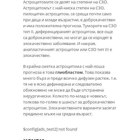
Астроцитомите се делят на степени на СЗО.
Астроцитомът с най-ниска степен на СЗО,
пилоцитен астроцитом, се среща почти само
при деца и млади възрастни, е доброкачествен
и има положителна прогноза. Туморите на СЗО
тип II, диференцираният астроцитом, все още
са доброкачествени, но могат да се изродят в
злокачествено заболяване. И накрая,
анапластичният астроцитом или СЗО тип III е
злокачествен.
В крайна сметка астроцитома с най-лоша
прогноза е това
глиобластом
, Това показва
много бърз и преди всичко дифузен растеж, т.е.
тя не е ясно дефинирана и следователно
обикновено не може да бъде отстранена
хирургически. Колкото по-млад е човекът,
толкова по-голям е шансът за доброкачествен
астроцитом. Злокачествените варианти засягат
предимно мъже на средна възраст.
$config[ads_text2] not found