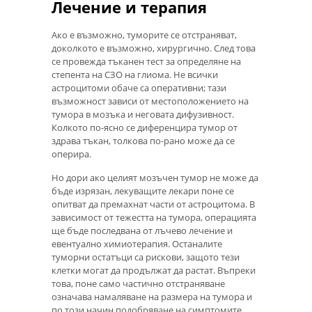
Лечение и терапия
Ако е възможно, туморите се отстраняват,
доколкото е възможно, хирургично. След това
се провежда тъканен тест за определяне на
степента на СЗО на глиома. Не всички
астроцитоми обаче са оперативни; тази
възможност зависи от местоположението на
тумора в мозъка и неговата дифузивност.
Колкото по-ясно се диференцира тумор от
здрава тъкан, толкова по-рано може да се
оперира.
Но дори ако целият мозъчен тумор не може да
бъде изрязан, лекуващите лекари поне се
опитват да премахнат части от астроцитома. В
зависимост от тежестта на тумора, операцията
ще бъде последвана от лъчево лечение и
евентуално химиотерапия. Останалите
туморни остатъци са рискови, защото тези
клетки могат да продължат да растат. Въпреки
това, поне само частично отстраняване
означава намаляване на размера на тумора и
по този начин подобряване на симптомите,