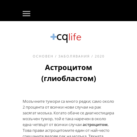
ОСНОВЕН
/
ЗАБОЛЯВАНИЯ
/ 2020
Астроцитом
(глиобластом)
Мозъчните тумори са много редки; само около
2 процента от всички нови случаи на рак
засягат мозъка. Когато обаче се диагностицира
мозъчен тумор, той е така наречен в около
една четвърт от всички случаи
астроцитом
,
Това прави астроцитомите един от най-често
срещаните видове рак на мозъка. Тяхната