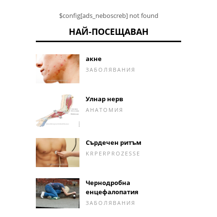
$config[ads_neboscreb] not found
НАЙ-ПОСЕЩАВАН
акне
ЗАБОЛЯВАНИЯ
Улнар нерв
АНАТОМИЯ
Сърдечен ритъм
KRPERPROZESSE
Чернодробна
енцефалопатия
ЗАБОЛЯВАНИЯ