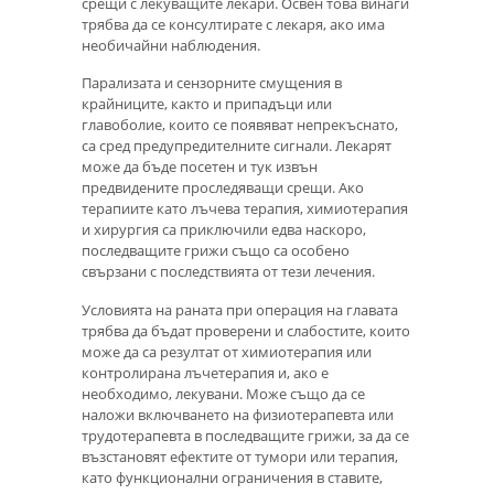
срещи с лекуващите лекари. Освен това винаги
трябва да се консултирате с лекаря, ако има
необичайни наблюдения.
Парализата и сензорните смущения в
крайниците, както и припадъци или
главоболие, които се появяват непрекъснато,
са сред предупредителните сигнали. Лекарят
може да бъде посетен и тук извън
предвидените проследяващи срещи. Ако
терапиите като лъчева терапия, химиотерапия
и хирургия са приключили едва наскоро,
последващите грижи също са особено
свързани с последствията от тези лечения.
Условията на раната при операция на главата
трябва да бъдат проверени и слабостите, които
може да са резултат от химиотерапия или
контролирана лъчетерапия и, ако е
необходимо, лекувани. Може също да се
наложи включването на физиотерапевта или
трудотерапевта в последващите грижи, за да се
възстановят ефектите от тумори или терапия,
като функционални ограничения в ставите,