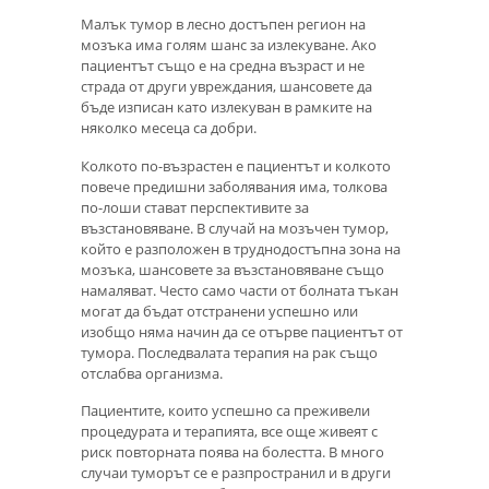
Малък тумор в лесно достъпен регион на
мозъка има голям шанс за излекуване. Ако
пациентът също е на средна възраст и не
страда от други увреждания, шансовете да
бъде изписан като излекуван в рамките на
няколко месеца са добри.
Колкото по-възрастен е пациентът и колкото
повече предишни заболявания има, толкова
по-лоши стават перспективите за
възстановяване. В случай на мозъчен тумор,
който е разположен в труднодостъпна зона на
мозъка, шансовете за възстановяване също
намаляват. Често само части от болната тъкан
могат да бъдат отстранени успешно или
изобщо няма начин да се отърве пациентът от
тумора. Последвалата терапия на рак също
отслабва организма.
Пациентите, които успешно са преживели
процедурата и терапията, все още живеят с
риск повторната поява на болестта. В много
случаи туморът се е разпространил и в други