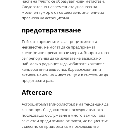
части на тялото се образуват нови метастази.
Следователно навременната диагноза на
мозъчен тумор е от съществено значение за
прогноза на астроцитома.
предотвратяване
Тъй като причините за астроцитомите са
неизвестни, не могат да се предприемат
специфични превантивни мерки. Въпреки това
се препоръчва да се излагате на възможно
най-малко радиация и да избягвате контакт с
канцерогенни вещества. Здравословният и
активен начин на живот също е в състояние да
предотврати рака.
Aftercare
Астроцитомът (глиобластом) има тенденция да
се повтаря. Следователно последователното
последващо обслужване е много важно. Това
се състои преди всичко от факта, че пациентът
съвестно се придържа към последващите