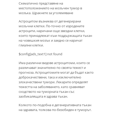
Схематично представяне на
местоположението на мозъчен тумор в
мозъка. Щракнете за уголемяване
Астроцитом възниква от дегенерирани
мозъчни клетки. По-точно от изродените
астроцити, наричани още звездни клетки,
които принадлежат към поддържащата тъкан
на човешкия мозък и заедно се наричат ​​
глиални клетки.
$config[ads_text1] not found
Има различни видове астроцитоми, които се
различават значително по своята тежест и
прогноза. Астроцитомите могат да бъдат както
доброкачествени, така и изключително
злокачествени тумори. Лекарите определят
тежестта на заболяването, като сравняват
сходството на туморната тъкан със
заобикалящата я здрава тъкан.
Колкото по-подобна е дегенеративната тъкан
на здравата, толкова по-безобиден е туморът.