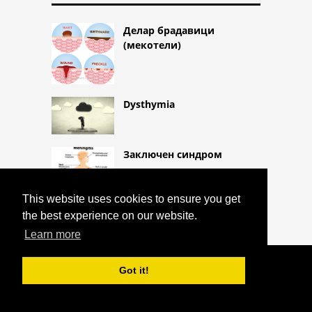
Делар брадавици
(мекотели)
Dysthymia
Заключен синдром
This website uses cookies to ensure you get
the best experience on our website.
Learn more
COPYRIGHT 2026 HTTPS://CQLIFE.NET
Got it!
АСТРОЦИТОМ (ГЛИОБЛАСТОМ)
^