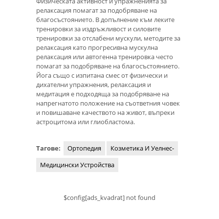
Физическата активност и упражненията за
релаксация помагат за подобряване на
благосъстоянието. В допълнение към леките
тренировки за издръжливост и силовите
тренировки за отслабени мускули, методите за
релаксация като прогресивна мускулна
релаксация или автогенна тренировка често
помагат за подобряване на благосъстоянието.
Йога също с изпитана смес от физически и
дихателни упражнения, релаксация и
медитация е подходяща за подобряване на
напрегнатото положение на съответния човек
и повишаване качеството на живот, въпреки
астроцитома или глиобластома.
Тагове:
Ортопедия
Козметика И Уелнес-
Медицински Устройства
$config[ads_kvadrat] not found