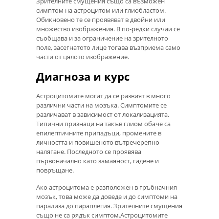
Зрителните смущения също са възможен
симптом на астроцитом или глиобластом.
Обикновено те се проявяват в двойни или
множество изображения. В по-редки случаи се
съобщава и за ограничение на зрителното
поле, засегнатото лице тогава възприема само
части от цялото изображение.
Диагноза и курс
Астроцитомите могат да се развият в много
различни части на мозъка. Симптомите се
различават в зависимост от локализацията.
Типични признаци на такъв глиом обаче са
епилептичните припадъци, промените в
личността и повишеното вътречерепно
налягане. Последното се проявява
първоначално като замаяност, гадене и
повръщане.
Ако астроцитома е разположен в гръбначния
мозък, това може да доведе и до симптоми на
парализа до параплегия. Зрителните смущения
също не са рядък симптом.Астроцитомите