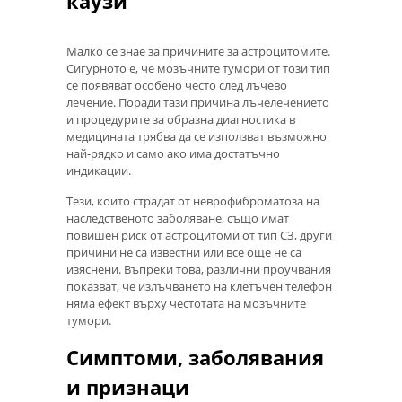
каузи
Малко се знае за причините за астроцитомите.
Сигурното е, че мозъчните тумори от този тип
се появяват особено често след лъчево
лечение. Поради тази причина лъчелечението
и процедурите за образна диагностика в
медицината трябва да се използват възможно
най-рядко и само ако има достатъчно
индикации.
Тези, които страдат от неврофиброматоза на
наследственото заболяване, също имат
повишен риск от астроцитоми от тип СЗ, други
причини не са известни или все още не са
изяснени. Въпреки това, различни проучвания
показват, че излъчването на клетъчен телефон
няма ефект върху честотата на мозъчните
тумори.
Симптоми, заболявания
и признаци