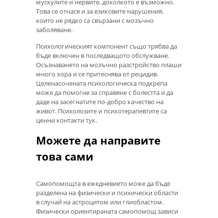
мускулите и нервите, доколкото е възможно.
Това се отнася и за езиковите нарушения,
които не рядко са свързани с мозъчно
заболяване.
Психологическият компонент също трябва да
бъде включен в последващото обслужване.
Осъзнаването на мозъчно разстройство плаши
много хора и се притеснява от рецидив.
Целенасочената психологическа подкрепа
може да помогне за справяне с болестта и да
даде на засегнатите по-добро качество на
живот. Психолозите и психотерапевтите са
ценни контакти тук.
Можете да направите
това сами
Самопомощта в ежедневието може да бъде
разделена на физически и психически области
в случай на астроцитом или глиобластом.
Физически ориентираната самопомощ зависи