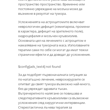
пространство пространство. Временно или
постоянно увреждане на мозъка може да
възникне в резултат на тумора.
Усложненията на астроцитомите включват
неврологичен дефицит (хемипареза, промени
в характера, дефицит на зрителното поле),
хидроцефалия и мозъчен кръвоизлив.
Основната цел на лечението с астроцитом е
намаляване на туморната маса. Използваните
терапии сами по себе си могат да имат тежки
странични ефекти и да доведат до усложнения.
$config[ads_text4] not found
За да подобрят първоначалната ситуация за
по-нататъшно лечение, неврохирурзите се
опитват да свият тумора възможно най-много,
без да увреждат здравата тъкан.
Вътречерепното налягане се повишава и
следоперативните кръвоизливи са възможни
усложнения след хирургични интервенции.
Стереотактична лъчева терапия за