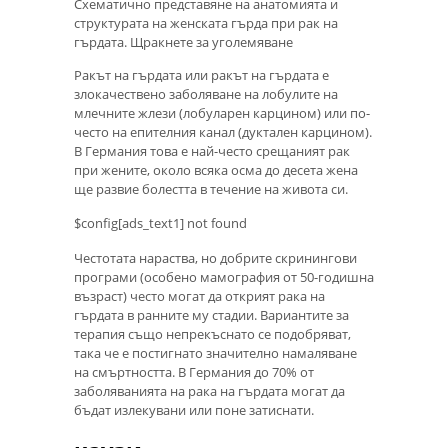
Схематично представяне на анатомията и
структурата на женската гърда при рак на
гърдата. Щракнете за уголемяване
Ракът на гърдата или ракът на гърдата е
злокачествено заболяване на лобулите на
млечните жлези (лобуларен карцином) или по-
често на епителния канал (дуктален карцином).
В Германия това е най-често срещаният рак
при жените, около всяка осма до десета жена
ще развие болестта в течение на живота си.
$config[ads_text1] not found
Честотата нараства, но добрите скринингови
програми (особено мамография от 50-годишна
възраст) често могат да открият рака на
гърдата в ранните му стадии. Вариантите за
терапия също непрекъснато се подобряват,
така че е постигнато значително намаляване
на смъртността. В Германия до 70% от
заболяванията на рака на гърдата могат да
бъдат излекувани или поне затиснати.