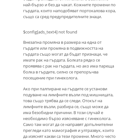
най-бързо и без да чакат. Кожните промени по
гърдата, които наподобяват портокалова кора,
също са сред предупредителните знаци.
$config[ads_text4] not found
Внезапна промяна в размера на една от
гърдите или промяна в подвижността на
гърдата също могат да бъдат признаци, че
имате рак на гърдата. Болката рядко се
проявява с рак на гърдата, но ако има пареща
болка в гърдите, силно се препоръчва
посещение при гинеколога.
Ако при палпиране на гърдите се установи
подуване на лимфните възли под мишницата,
това също трябва да се следи. Отокът на
лимфните възли, разбира се, също може да
има безобидни причини. В този случай е
необходимо бързо изясняване с гинеколога.
Само там могат да се направят допълнителни
прегледи като мамография и ултразвук, които
да изяснят какви са тези промени. Много често