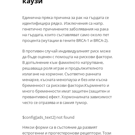
каузи
Единична пряка причина за рак на гърдата се
идентифицира рядко. Изключения са напр.
генетично причинените заболявания на рака
на гърдата, които съставляват само около пет
процента (мутации в гените BRCA-1 и BRCA-2).
В противен случай индивидуалният риск може
да бъде оценен с помощта на рискови фактори.
В допълнение към фамилното натрупване,
решаваща роля играе и продължителното
излагане на хормони. Съответно ранната
менархе, късната менопауза и без или късна
бременност са рискови фактори.Кърменето и
много бременности имат защитен (защитен и
превантивен) ефект. Хормоналната зависимост
често се отразява и в самия тумор.
$config[ads_text2] not found
Някои форми са в състояние да развият
естрогенни и прогестеронови рецептори. Този