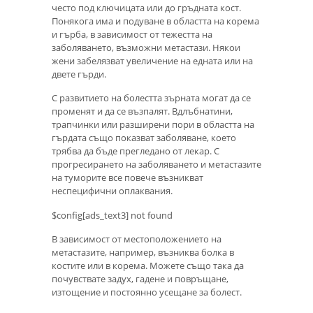
често под ключицата или до гръдната кост.
Понякога има и подуване в областта на корема
и гърба, в зависимост от тежестта на
заболяването, възможни метастази. Някои
жени забелязват увеличение на едната или на
двете гърди.
С развитието на болестта зърната могат да се
променят и да се възпалят. Вдлъбнатини,
трапчинки или разширени пори в областта на
гърдата също показват заболяване, което
трябва да бъде прегледано от лекар. С
прогресирането на заболяването и метастазите
на туморите все повече възникват
неспецифични оплаквания.
$config[ads_text3] not found
В зависимост от местоположението на
метастазите, например, възниква болка в
костите или в корема. Можете също така да
почувствате задух, гадене и повръщане,
изтощение и постоянно усещане за болест.