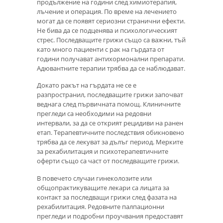
продължение на години след химиотерапия,
лъчение и операция. По време на лечението
могат да се появят сериозни странични ефекти.
Не бива да се подценява и психологическият
стрес. Последващите грижи също са важни, тъй
като много пациенти с рак на гърдата от
години получават антихормонални препарати.
Адювантните терапии трябва да се наблюдават.
Докато ракът на гърдата не се е
разпространил, последващите грижи започват
веднага след първичната помощ. Клиничните
прегледи са необходими на редовни
интервали, за да се открият рецидиви на ранен
етап. Терапевтичните последствия обикновено
трябва да се лекуват за дълъг период. Мерките
за рехабилитация и психотерапевтичните
оферти също са част от последващите грижи.
В повечето случаи гинеколозите или
общопрактикуващите лекари са лицата за
контакт за последващи грижи след фазата на
рехабилитация. Редовните палпационни
прегледи и подробни проучвания предоставят