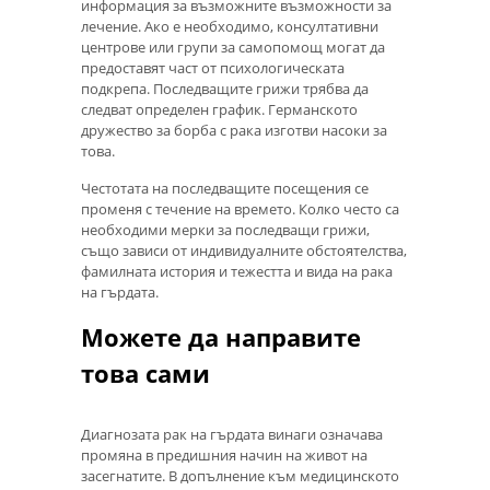
информация за възможните възможности за
лечение. Ако е необходимо, консултативни
центрове или групи за самопомощ могат да
предоставят част от психологическата
подкрепа. Последващите грижи трябва да
следват определен график. Германското
дружество за борба с рака изготви насоки за
това.
Честотата на последващите посещения се
променя с течение на времето. Колко често са
необходими мерки за последващи грижи,
също зависи от индивидуалните обстоятелства,
фамилната история и тежестта и вида на рака
на гърдата.
Можете да направите
това сами
Диагнозата рак на гърдата винаги означава
промяна в предишния начин на живот на
засегнатите. В допълнение към медицинското