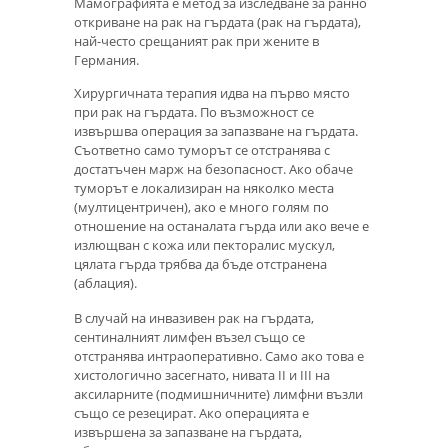
Мамографията е метод за изследване за ранно
откриване на рак на гърдата (рак на гърдата),
най-често срещаният рак при жените в
Германия.
Хирургичната терапия идва на първо място
при рак на гърдата. По възможност се
извършва операция за запазване на гърдата.
Съответно само туморът се отстранява с
достатъчен марж на безопасност. Ако обаче
туморът е локализиран на няколко места
(мултицентричен), ако е много голям по
отношение на останалата гърда или ако вече е
излющван с кожа или пекторалис мускул,
цялата гърда трябва да бъде отстранена
(аблация).
В случай на инвазивен рак на гърдата,
сентиналният лимфен възел също се
отстранява интраоперативно. Само ако това е
хистологично засегнато, нивата II и III на
аксиларните (подмишничните) лимфни възли
също се резецират. Ако операцията е
извършена за запазване на гърдата,