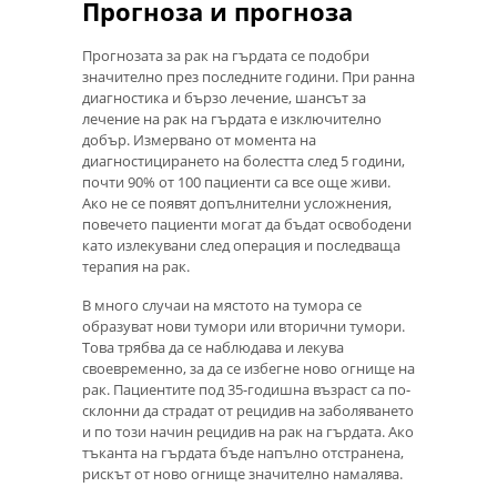
Прогноза и прогноза
Прогнозата за рак на гърдата се подобри
значително през последните години. При ранна
диагностика и бързо лечение, шансът за
лечение на рак на гърдата е изключително
добър. Измервано от момента на
диагностицирането на болестта след 5 години,
почти 90% от 100 пациенти са все още живи.
Ако не се появят допълнителни усложнения,
повечето пациенти могат да бъдат освободени
като излекувани след операция и последваща
терапия на рак.
В много случаи на мястото на тумора се
образуват нови тумори или вторични тумори.
Това трябва да се наблюдава и лекува
своевременно, за да се избегне ново огнище на
рак. Пациентите под 35-годишна възраст са по-
склонни да страдат от рецидив на заболяването
и по този начин рецидив на рак на гърдата. Ако
тъканта на гърдата бъде напълно отстранена,
рискът от ново огнище значително намалява.