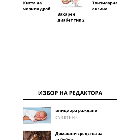
Киста на
Тонзиларна
Калц
черния дроб
ангина
ия на
Захарен
бъбре
диабет тип 2
артер
(стено
бъбре
артер
ИЗБОР НА РЕДАКТОРА
инициира раждане
СЪВЕТНИК
Домашни средства за
зъбобол