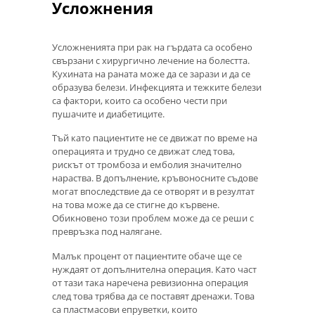
Усложнения
Усложненията при рак на гърдата са особено
свързани с хирургично лечение на болестта.
Кухината на раната може да се зарази и да се
образува белези. Инфекцията и тежките белези
са фактори, които са особено чести при
пушачите и диабетиците.
Тъй като пациентите не се движат по време на
операцията и трудно се движат след това,
рискът от тромбоза и емболия значително
нараства. В допълнение, кръвоносните съдове
могат впоследствие да се отворят и в резултат
на това може да се стигне до кървене.
Обикновено този проблем може да се реши с
превръзка под налягане.
Малък процент от пациентите обаче ще се
нуждаят от допълнителна операция. Като част
от тази така наречена ревизионна операция
след това трябва да се поставят дренажи. Това
са пластмасови епруветки, които