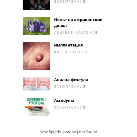
ЗАБОЛЯВАНИЯ
Нокът на африканския
дявол
ЛЕЧЕБНИ РАСТЕНИЯ
имплантация
KRPERPROZESSE
Анална фистула
ЗАБОЛЯВАНИЯ
Acrodynia
ЗАБОЛЯВАНИЯ
$config[ads_kvadrat] not found