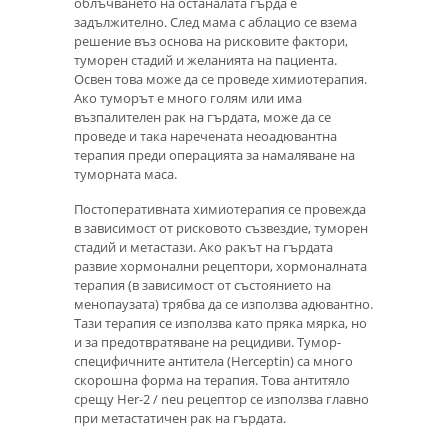
облъчването на останалата гърда е
задължително. След мама с аблацио се взема
решение въз основа на рисковите фактори,
туморен стадий и желанията на пациента.
Освен това може да се проведе химиотерапия.
Ако туморът е много голям или има
възпалителен рак на гърдата, може да се
проведе и така наречената неоадювантна
терапия преди операцията за намаляване на
туморната маса.
Постоперативната химиотерапия се провежда
в зависимост от рисковото съзвездие, туморен
стадий и метастази. Ако ракът на гърдата
развие хормонални рецептори, хормоналната
терапия (в зависимост от състоянието на
менопаузата) трябва да се използва адювантно.
Тази терапия се използва като пряка мярка, но
и за предотвратяване на рецидиви. Тумор-
специфичните антитела (Herceptin) са много
скорошна форма на терапия. Това антитяло
срещу Her-2 / neu рецептор се използва главно
при метастатичен рак на гърдата.