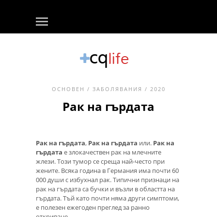
ОСНОВЕН
/
ЗАБОЛЯВАНИЯ
/ 2020
Рак на гърдата
Рак на гърдата
,
Рак на гърдата
или.
Рак на
гърдата
е злокачествен рак на млечните
жлези. Този тумор се среща най-често при
жените. Всяка година в Германия има почти 60
000 души с избухнал рак. Типични признаци на
рак на гърдата са бучки и възли в областта на
гърдата. Тъй като почти няма други симптоми,
е полезен ежегоден преглед за ранно
откриване.