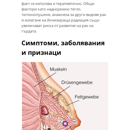
факт се използва и терапевтично. Общи
фактори като наднормено тегло,
тютюнопушене, анамнеза за други видове рак
и излагане на йонизираща радиация също
увеличават риска от развитие на рак на
гърдата.
Симптоми, заболявания
и признаци