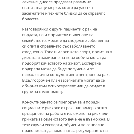
лечение, днес се предлагат различни
съпътстващи мерки, които да улеснят
засегнатите и техните близки да се справят с
болестта.
Разговаряйки с други пациенти с рак на
гърдата, но и с приятели и членове на
семейството, можете да споделяте собствения
си опит в справянето със заболяването
ежедневно. Това и мерки като спорт, промяна в
диетата и намиране на нови хобита могат да
подобрят качеството на живот. Експертна
подкрепа може да бъде получена и от
психологични консултативни центрове за рак.
В дългосрочен план засегнатите могат да се
обърнат към психотерапевт или да отидат в
групи за самопомощ.
Консултирането се препоръчва и поради
социалните рискове от рак, например когато
връщането на работа е изложено на риск или
грижата за семейството вече не е възможна. В
тези случаи експерти, обучени по социално
право, могат да помогнат за регулирането на