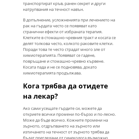
транспортират кръв, ранен секрет и други
натрупвания на течност навън.
В допълнение, усложненията при лечението на
рак на гърдата често се появяват като
странични ефекти от избраната терапия.
Клетките в стомашно-чревния тракт и косата се
делят толкова често, колкото раковите клетки.
Поради това те често страдат много зле от
химиотерапията. Появяват се гадене,
повръщане и стомашно-чревно кървене.
Косата пада и не се подновява, докато
химиотерапията продължава.
Кога трябва да отидете
на лекар?
Ако сами усещате гърдите си, можете да
откриете всички промени по-бързо и по-лесно.
Може да бъде всичко. Кожните промени на
зърното, отдръпването на зърното или
изтичането на течност от зърното трябва да
бъдат прегледани от гинеколога възможно