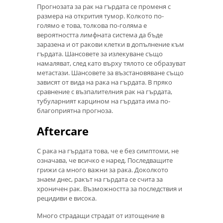
Прогнозата за рак на гърдата се променя с
размера на открития тумор. Колкото по-
голямо е това, толкова по-голяма е
вероятността лимфната система да бъде
заразена и от ракови клетки в допълнение към
гърдата. Шансовете за излекуване също
намаляват, след като върху тялото се образуват
метастази. Шансовете за възстановяване също
зависят от вида на рака на гърдата. В пряко
сравнение с възпалителния рак на гърдата,
тубуларният карцином на гърдата има по-
благоприятна прогноза.
Aftercare
С рака на гърдата това, че е без симптоми, не
означава, че всичко е наред. Последващите
грижи са много важни за рака. Доколкото
знаем днес, ракът на гърдата се счита за
хроничен рак. Възможността за последствия и
рецидиви е висока.
Много страдащи страдат от изтощение в