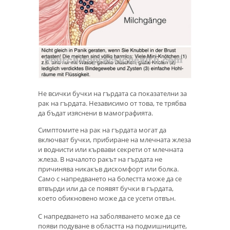
Не всички бучки на гърдата са показателни за
рак на гърдата. Независимо от това, те трябва
да бъдат изяснени в мамографията.
Симптомите на рак на гърдата могат да
включват бучки, прибиране на млечната жлеза
и воднисти или кървави секрети от млечната
жлеза. В началото ракът на гърдата не
причинява никакъв дискомфорт или болка.
Само с напредването на болестта може да се
втвърди или да се появят бучки в гърдата,
което обикновено може да се усети отвън.
С напредването на заболяването може да се
появи подуване в областта на подмишниците,