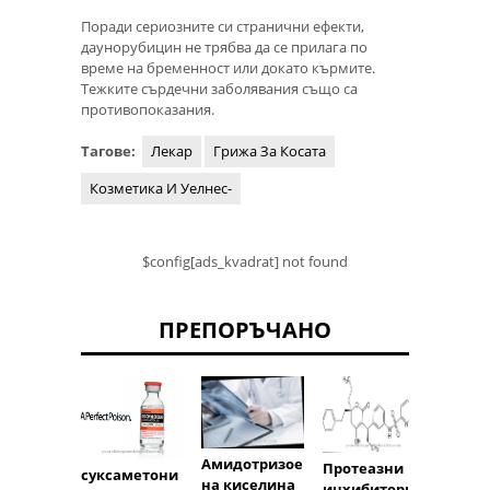
Поради сериозните си странични ефекти,
даунорубицин не трябва да се прилага по
време на бременност или докато кърмите.
Тежките сърдечни заболявания също са
противопоказания.
Тагове:
Лекар
Грижа За Косата
Козметика И Уелнес-
$config[ads_kvadrat] not found
ПРЕПОРЪЧАНО
Амидотризое
ванк
Протеазни
суксаметони
на киселина
инхибитори