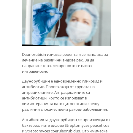
Daunorubicin изисква рецепта и се използва за
лечение на различни видове рак. За да
направите това, лекарството се влива
интравенозно.
Даунорубицин е едновременно гликозид и
антибиотик. Произхожда от групата на
антрациклините. Антрациклините са
антибиотици, които се използват в
химиотерапията като цитостатици срещу
различни злокачествени ракови заболявания.
Антибиотикът даунорубицин се произвежда от
бактериалните видове Streptomyces peuceticus
и Streptomyces coeruleorubidus. От химическа