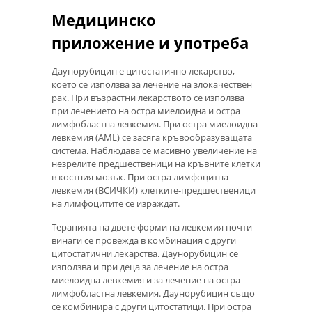
Медицинско
приложение и употреба
Даунорубицин е цитостатично лекарство,
което се използва за лечение на злокачествен
рак. При възрастни лекарството се използва
при лечението на остра миелоидна и остра
лимфобластна левкемия. При остра миелоидна
левкемия (AML) се засяга кръвообразуващата
система. Наблюдава се масивно увеличение на
незрелите предшественици на кръвните клетки
в костния мозък. При остра лимфоцитна
левкемия (ВСИЧКИ) клетките-предшественици
на лимфоцитите се израждат.
Терапията на двете форми на левкемия почти
винаги се провежда в комбинация с други
цитостатични лекарства. Даунорубицин се
използва и при деца за лечение на остра
миелоидна левкемия и за лечение на остра
лимфобластна левкемия. Даунорубицин също
се комбинира с други цитостатици. При остра