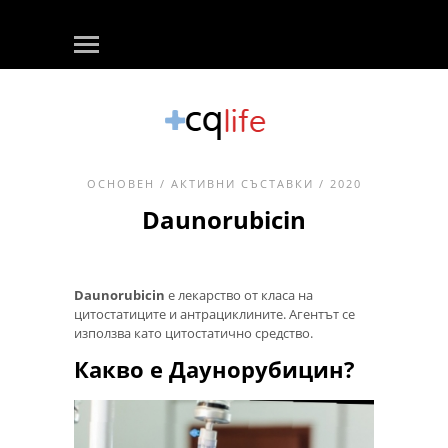
ОСНОВЕН
/
АКТИВНИ СЪСТАВКИ
/ 2020
Daunorubicin
Daunorubicin
е лекарство от класа на
цитостатиците и антрациклините. Агентът се
използва като цитостатично средство.
Какво е Даунорубицин?