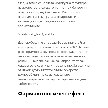
гледна точка основната молекулна структура
на лекарството се състои от четири бензолни
пръстена подред. Съответно Daunorubicin
принадлежи към групата на ароматните
въглеводородни съединения или към
ароматичните.
$config[ads_text1] not found
Даунорубицин е в твърда форма при стайна
температура. Точката на топене е 208 ° Целзий,
разтворимостта във вода е лоша. Daunorubicin
изисква рецепта и се използва за лечение на
различни видове рак. За да направите това,
лекарството се влива интравенозно. За разлика
от някои други цитотоксични лекарства,
даунорубицин не се използва като
имуносупресивно лекарство при автоимунни
заболявания.
Фармакологичен ефект