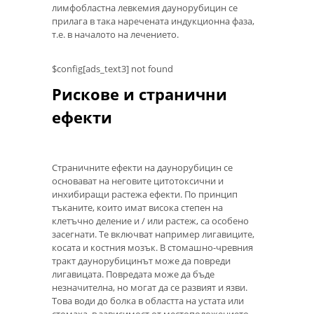
лимфобластна левкемия даунорубицин се
прилага в така наречената индукционна фаза,
т.е. в началото на лечението.
$config[ads_text3] not found
Рискове и странични
ефекти
Страничните ефекти на даунорубицин се
основават на неговите цитотоксични и
инхибиращи растежа ефекти. По принцип
тъканите, които имат висока степен на
клетъчно деление и / или растеж, са особено
засегнати. Те включват например лигавиците,
косата и костния мозък. В стомашно-чревния
тракт даунорубицинът може да повреди
лигавицата. Повредата може да бъде
незначителна, но могат да се развият и язви.
Това води до болка в областта на устата или
стомаха, в зависимост от местоположението.