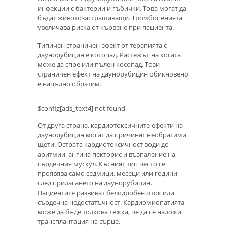
инфекции с бактерии и гъбички. Това могат да
бъдат животозастрашаващи. Тромбопенията
увеличава риска от кървене при пациента.
Типичен страничен ефект от терапията с
даунорубицин е косопад. Растежът на косата
може да спре или пълен косопад. Този
страничен ефект на даунорубицин обикновено
е напълно обратим.
$config[ads_text4] not found
От друга страна, кардиотоксичните ефекти на
даунорубицин могат да причинят необратими
щети. Острата кардиотоксичност води до
аритмии, ангина пекторис и възпаление на
сърдечния мускул. Късният тип често се
проявява само седмици, месеци или години
след прилагането на даунорубицин.
Пациентите развиват белодробен оток или
сърдечна недостатъчност. Кардиомиопатията
може да бъде толкова тежка, че да се наложи
трансплантация на сърце.