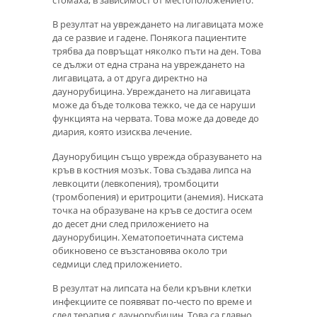
В резултат на увреждането на лигавицата може
да се развие и гадене. Понякога пациентите
трябва да повръщат няколко пъти на ден. Това
се дължи от една страна на увреждането на
лигавицата, а от друга директно на
даунорубицина. Увреждането на лигавицата
може да бъде толкова тежко, че да се наруши
функцията на червата. Това може да доведе до
диария, която изисква лечение.
Даунорубицин също уврежда образуването на
кръв в костния мозък. Това създава липса на
левкоцити (левкопения), тромбоцити
(тромбопения) и еритроцити (анемия). Ниската
точка на образуване на кръв се достига осем
до десет дни след приложението на
даунорубицин. Хематопоетичната система
обикновено се възстановява около три
седмици след приложението.
В резултат на липсата на бели кръвни клетки
инфекциите се появяват по-често по време и
след терапия с даунорубицин. Това са главно