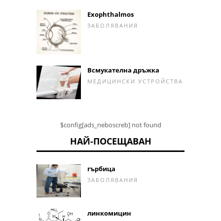
Exophthalmos
ЗАБОЛЯВАНИЯ
Всмукателна дръжка
МЕДИЦИНСКИ УСТРОЙСТВА
$config[ads_neboscreb] not found
НАЙ-ПОСЕЩАВАН
гърбица
ЗАБОЛЯВАНИЯ
линкомицин