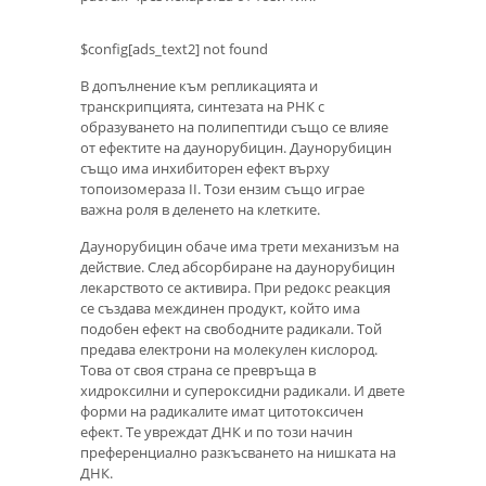
$config[ads_text2] not found
В допълнение към репликацията и
транскрипцията, синтезата на РНК с
образуването на полипептиди също се влияе
от ефектите на даунорубицин. Даунорубицин
също има инхибиторен ефект върху
топоизомераза II. Този ензим също играе
важна роля в деленето на клетките.
Даунорубицин обаче има трети механизъм на
действие. След абсорбиране на даунорубицин
лекарството се активира. При редокс реакция
се създава междинен продукт, който има
подобен ефект на свободните радикали. Той
предава електрони на молекулен кислород.
Това от своя страна се превръща в
хидроксилни и супероксидни радикали. И двете
форми на радикалите имат цитотоксичен
ефект. Те увреждат ДНК и по този начин
преференциално разкъсването на нишката на
ДНК.