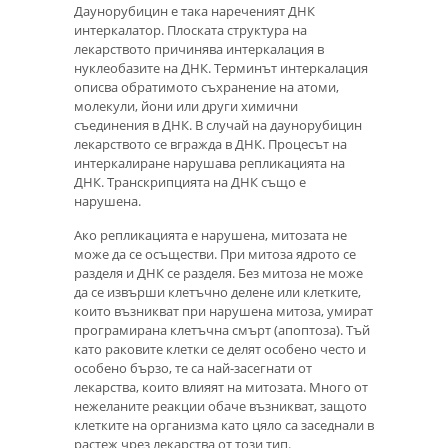
Даунорубицин е така нареченият ДНК
интеркалатор. Плоската структура на
лекарството причинява интеркалация в
нуклеобазите на ДНК. Терминът интеркалация
описва обратимото съхранение на атоми,
молекули, йони или други химични
съединения в ДНК. В случай на даунорубицин
лекарството се вгражда в ДНК. Процесът на
интеркалиране нарушава репликацията на
ДНК. Транскрипцията на ДНК също е
нарушена.
Ако репликацията е нарушена, митозата не
може да се осъществи. При митоза ядрото се
разделя и ДНК се разделя. Без митоза не може
да се извърши клетъчно делене или клетките,
които възникват при нарушена митоза, умират
програмирана клетъчна смърт (апоптоза). Тъй
като раковите клетки се делят особено често и
особено бързо, те са най-засегнати от
лекарства, които влияят на митозата. Много от
нежеланите реакции обаче възникват, защото
клетките на организма като цяло са заседнали в
растеж чрез лекарства от този тип.