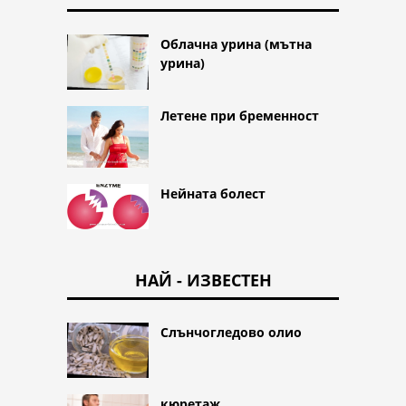
Облачна урина (мътна
урина)
Летене при бременност
Нейната болест
НАЙ - ИЗВЕСТЕН
Слънчогледово олио
кюретаж