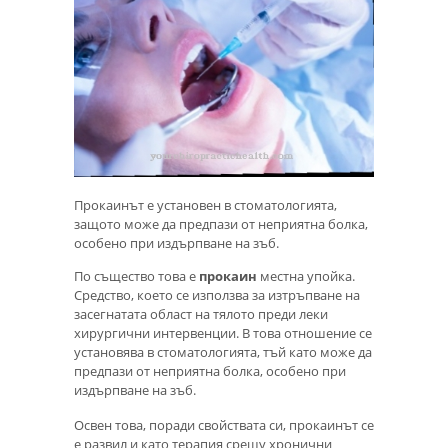
Прокаинът е установен в стоматологията,
защото може да предпази от неприятна болка,
особено при издърпване на зъб.
По същество това е
прокаин
местна упойка.
Средство, което се използва за изтръпване на
засегнатата област на тялото преди леки
хирургични интервенции. В това отношение се
установява в стоматологията, тъй като може да
предпази от неприятна болка, особено при
издърпване на зъб.
Освен това, поради свойствата си, прокаинът се
е развил и като терапия срещу хронични