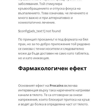
заболявания. Той стимулира
кръвообращението и отпуска фокуса на
възпалението. Това означава, че лечението е
много важно и при алтернативно и
хомеопатично лечение.
$config[ads_text1] not found
По принцип прокаинът е под формата на бял
прах, но за по-добро приложение той редовно
се смесва с течни носители и следователно
може да бъде доставен не само като таблетка,
но и като инжекция.
Фармакологичен ефект
Основният ефект на
Procains
включва
интервенция върху така наречените натриеви
канали в тялото. Те са отговорни за онези
напрежения, които блокират притока на кръв
и водят до болка в определена част от тялото.