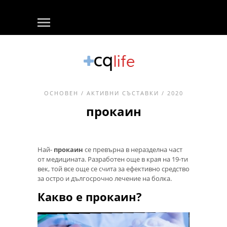
ОСНОВЕН
/
АКТИВНИ СЪСТАВКИ
/ 2020
прокаин
Най-
прокаин
се превърна в неразделна част
от медицината. Разработен още в края на 19-ти
век, той все още се счита за ефективно средство
за остро и дългосрочно лечение на болка.
Какво е прокаин?