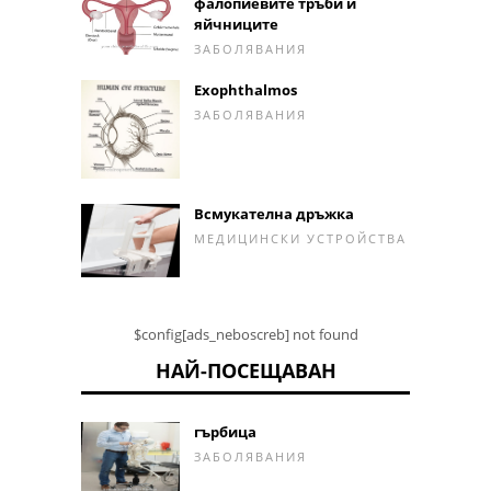
фалопиевите тръби и
яйчниците
ЗАБОЛЯВАНИЯ
Exophthalmos
ЗАБОЛЯВАНИЯ
Всмукателна дръжка
МЕДИЦИНСКИ УСТРОЙСТВА
$config[ads_neboscreb] not found
НАЙ-ПОСЕЩАВАН
гърбица
ЗАБОЛЯВАНИЯ