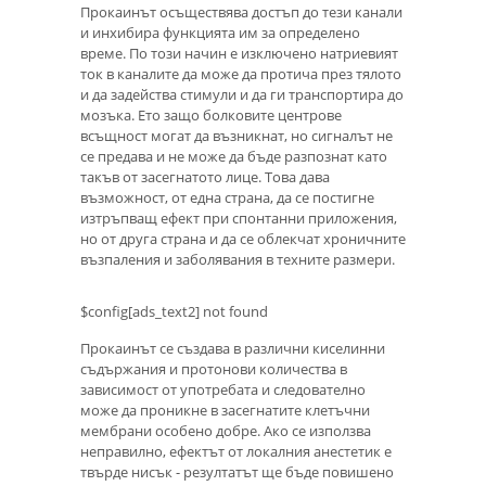
Прокаинът осъществява достъп до тези канали
и инхибира функцията им за определено
време. По този начин е изключено натриевият
ток в каналите да може да протича през тялото
и да задейства стимули и да ги транспортира до
мозъка. Ето защо болковите центрове
всъщност могат да възникнат, но сигналът не
се предава и не може да бъде разпознат като
такъв от засегнатото лице. Това дава
възможност, от една страна, да се постигне
изтръпващ ефект при спонтанни приложения,
но от друга страна и да се облекчат хроничните
възпаления и заболявания в техните размери.
$config[ads_text2] not found
Прокаинът се създава в различни киселинни
съдържания и протонови количества в
зависимост от употребата и следователно
може да проникне в засегнатите клетъчни
мембрани особено добре. Ако се използва
неправилно, ефектът от локалния анестетик е
твърде нисък - резултатът ще бъде повишено