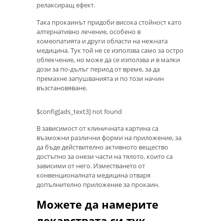
релаксиращ ефект.
Така прокаинът придоби висока стойност като
алтернативно лечение, особено в
хомеопатията и други области на нежната
медицина. Тук той не се използва само за остро
облекчение, но може да се използва и в малки
дози за по-дълъг период от време, за да
премахне запушванията и по този начин
възстановяване.
$config[ads_text3] not found
В зависимост от клиничната картина са
възможни различни форми на приложение, за
да бъде действително активното вещество
достъпно за онези части на тялото, които са
зависими от него. Изместването от
конвенционалната медицина отваря
допълнително приложение за прокаин.
Можете да намерите
лекарствата си тук