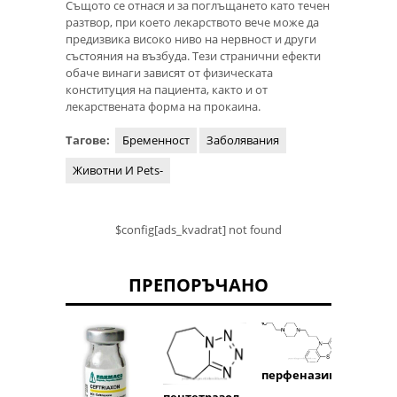
Същото се отнася и за поглъщането като течен
разтвор, при което лекарството вече може да
предизвика високо ниво на нервност и други
състояния на възбуда. Тези странични ефекти
обаче винаги зависят от физическата
конституция на пациента, както и от
лекарствената форма на прокаина.
Тагове:
Бременност
Заболявания
Животни И Pets-
$config[ads_kvadrat] not found
ПРЕПОРЪЧАНО
перфеназин
нафт
пентетразол