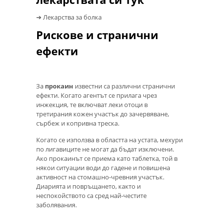
➔ Лекарства за болка
Рискове и странични
ефекти
За
прокаин
известни са различни странични
ефекти. Когато агентът се прилага чрез
инжекция, те включват леки отоци в
третирания кожен участък до зачервяване,
сърбеж и копривна треска.
Когато се използва в областта на устата, мехури
по лигавиците не могат да бъдат изключени.
Ако прокаинът се приема като таблетка, той в
някои ситуации води до гадене и повишена
активност на стомашно-чревния участък.
Диарията и повръщането, както и
неспокойството са сред най-честите
заболявания.