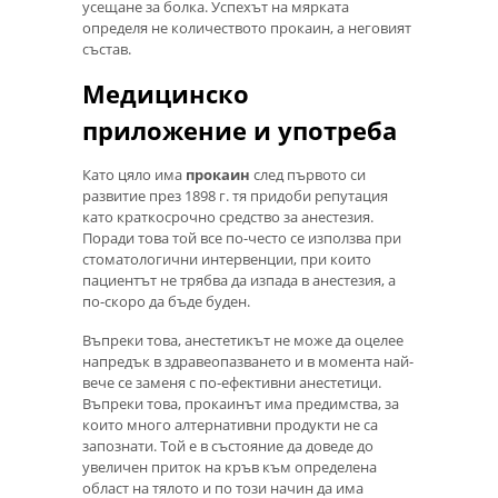
усещане за болка. Успехът на мярката
определя не количеството прокаин, а неговият
състав.
Медицинско
приложение и употреба
Като цяло има
прокаин
след първото си
развитие през 1898 г. тя придоби репутация
като краткосрочно средство за анестезия.
Поради това той все по-често се използва при
стоматологични интервенции, при които
пациентът не трябва да изпада в анестезия, а
по-скоро да бъде буден.
Въпреки това, анестетикът не може да оцелее
напредък в здравеопазването и в момента най-
вече се заменя с по-ефективни анестетици.
Въпреки това, прокаинът има предимства, за
които много алтернативни продукти не са
запознати. Той е в състояние да доведе до
увеличен приток на кръв към определена
област на тялото и по този начин да има