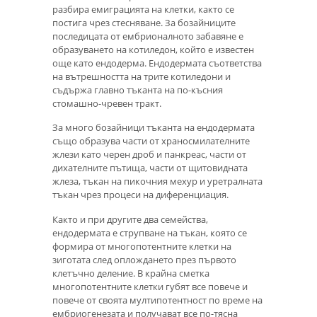
разбира емиграцията на клетки, както се
постига чрез стесняване. За бозайниците
последицата от ембрионалното забавяне е
образуването на котиледон, който е известен
още като ендодерма. Ендодермата съответства
на вътрешността на трите котиледони и
съдържа главно тъканта на по-късния
стомашно-чревен тракт.
За много бозайници тъканта на ендодермата
също образува части от храносмилателните
жлези като черен дроб и панкреас, части от
дихателните пътища, части от щитовидната
жлеза, тъкан на пикочния мехур и уретралната
тъкан чрез процеси на диференциация.
Както и при другите два семейства,
ендодермата е струпване на тъкан, която се
формира от многопотентните клетки на
зиготата след оплождането през първото
клетъчно деление. В крайна сметка
многопотентните клетки губят все повече и
повече от своята мултипотентност по време на
ембриогенезата и получават все по-тясна