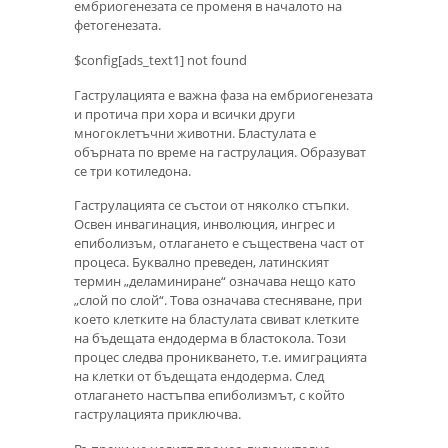
ембриогенезата се променя в началото на
фетогенезата.
$config[ads_text1] not found
Гаструлацията е важна фаза на ембриогенезата
и протича при хора и всички други
многоклетъчни животни. Бластулата е
обърната по време на гаструлация. Образуват
се три котиледона.
Гаструлацията се състои от няколко стъпки.
Освен инвагинация, инволюция, ингрес и
епиболизъм, отлагането е съществена част от
процеса. Буквално преведен, латинският
термин „деламиниране“ означава нещо като
„слой по слой“. Това означава стесняване, при
което клетките на бластулата свиват клетките
на бъдещата ендодерма в бластокола. Този
процес следва проникването, т.е. имиграцията
на клетки от бъдещата ендодерма. След
отлагането настъпва епиболизмът, с който
гаструлацията приключва.