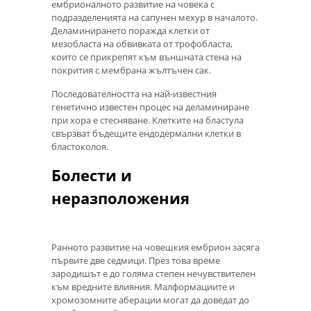
ембрионалното развитие на човека с
подразделенията на сапунен мехур в началото.
Деламинирането поражда клетки от
мезобласта на обвивката от трофобласта,
които се прикрепят към външната стена на
покрития с мембрана жълтъчен сак.
Последователността на най-известния
генетично известен процес на деламиниране
при хора е стесняване. Клетките на бластула
свързват бъдещите ендодермални клетки в
бластоколоя.
Болести и
неразположения
Ранното развитие на човешкия ембрион засяга
първите две седмици. През това време
зародишът е до голяма степен нечувствителен
към вредните влияния. Малформациите и
хромозомните аберации могат да доведат до