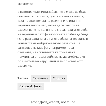
артерията.
В патофизиологията забавянето може да бъде
свързано и с костите, сухожилията и ставите,
така че в контекста на различни клинични
картини, например, може да се говори за
разслояване на колянната става. Тази употреба
на термина в патофизиологията трябва да бъде
ясно разграничена от употребата на термина в
контекста на ембрионалното развитие. За
синдрома на Марфан, например, това
означава, че клиничната картина не се
причинява от разстройства на деламфикация
по смисъла на нарушения в ембрионалното
развитие.
Тагове:
Симптоми
Спортен
Сърце И Цикъл
$config[ads_kvadrat] not found