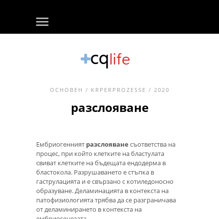
ОСНОВЕН
/
KRPERPROZESSE
/ 2020
разслояване
Ембриогенният
разслояване
съответства на
процес, при който клетките на бластулата
свиват клетките на бъдещата ендодерма в
бластокола. Разрушаването е стъпка в
гаструлацията и е свързано с котиледоносно
образуване. Деламинацията в контекста на
патофизиологията трябва да се разграничава
от деламинирането в контекста на
ембриогенезата.