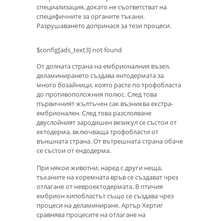
специализация, докато не съответстват на
специфичните за органите тъкани.
Разрушаването допринася за тези процеси.
$config[ads_text3] not found
От долната страна на ембрионалния възел,
деламинирането създава ентодермата за
много бозайници, която расте по трофобласта
до противоположния полюс. След това
първичният жълтъчен сак възниква екстра-
ембрионален. След това разслояване
двуслойният зародишен везикул се състои от
ектодерма, включваща трофобласти от
външната страна. От вътрешната страна обаче
се състои от ендодерма.
При някои животни, наред с други неща,
тъканите на коремната връв се създават чрез
отлагане от невроектодермата. В птичия
ембрион хипобластът също се създава чрез
процеси на деламиниране. Артър Хертиг
сравнява процесите на отлагане на