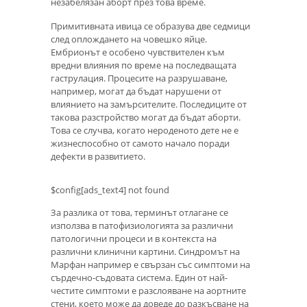
незабелязан аборт през това време.
Примитивната ивица се образува две седмици
след оплождането на човешко яйце.
Ембрионът е особено чувствителен към
вредни влияния по време на последващата
гаструлация. Процесите на разрушаване,
например, могат да бъдат нарушени от
влиянието на замърсителите. Последиците от
такова разстройство могат да бъдат аборти.
Това се случва, когато нероденото дете не е
жизнеспособно от самото начало поради
дефекти в развитието.
$config[ads_text4] not found
За разлика от това, терминът отлагане се
използва в патофизиологията за различни
патологични процеси и в контекста на
различни клинични картини. Синдромът на
Марфан например е свързан със симптоми на
сърдечно-съдовата система. Един от най-
честите симптоми е разслояване на аортните
стени, което може да доведе до разкъсване на