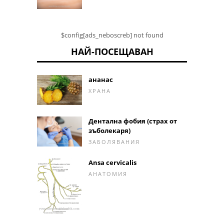
$config[ads_neboscreb] not found
НАЙ-ПОСЕЩАВАН
ананас
ХРАНА
Дентална фобия (страх от
зъболекаря)
ЗАБОЛЯВАНИЯ
Ansa cervicalis
АНАТОМИЯ