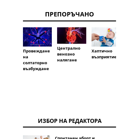
ПРЕПОРЪЧАНО
Централно
Куше
Хаптично
Провеждане
венозно
рефле
възприятие
на
налягане
солтаторно
възбуждане
ИЗБОР НА РЕДАКТОРА
Спонтанен аборт и