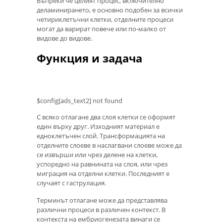
Въпреки че целият процес, включително
деламинирането, е основно подобен за всички
четириклетъчни клетки, отделните процеси
могат да варират повече или по-малко от
видове до видове.
Функция и задача
$config[ads_text2] not found
С всяко отлагане два слоя клетки се оформят
един върху друг. Изходният материал е
едноклетъчен слой. Трансформацията на
отделните слоеве в наслагвани слоеве може да
се извърши или чрез делене на клетки,
успоредно на равнината на слоя, или чрез
миграция на отделни клетки. Последният е
случаят с гаструлация.
Терминът отлагане може да представлява
различни процеси в различен контекст. В
контекста на ембриогенезата винаги се