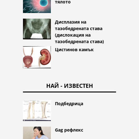
тялото
Дисплазия на
тазобедрената става
(дислокация на
тазобедрената става)
Цистинов камък
НАЙ - ИЗВЕСТЕН
Подбедрица
Gag рефлекс