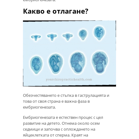
Какво е отлагане?
Обезчестяването е стъпка в гаструлацията и
това от своя страна е важна фаза в
ембриогенезата.
Ембриогенезата е естествен процес с цел
развитие на детето. Отнема около осем
седмици и започва с оплождането на
яйцеклетката от сперма. Краят на