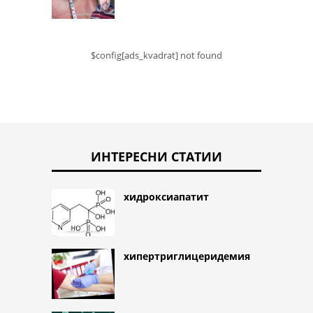
$config[ads_kvadrat] not found
ИНТЕРЕСНИ СТАТИИ
хидроксиапатит
хипертриглицеридемия