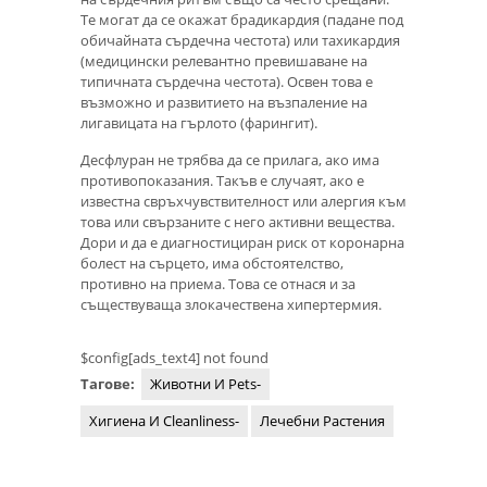
Те могат да се окажат брадикардия (падане под
обичайната сърдечна честота) или тахикардия
(медицински релевантно превишаване на
типичната сърдечна честота). Освен това е
възможно и развитието на възпаление на
лигавицата на гърлото (фарингит).
Десфлуран не трябва да се прилага, ако има
противопоказания. Такъв е случаят, ако е
известна свръхчувствителност или алергия към
това или свързаните с него активни вещества.
Дори и да е диагностициран риск от коронарна
болест на сърцето, има обстоятелство,
противно на приема. Това се отнася и за
съществуваща злокачествена хипертермия.
$config[ads_text4] not found
Тагове:
Животни И Pets-
Хигиена И Cleanliness-
Лечебни Растения