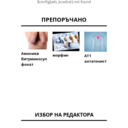
$config[ads_kvadrat] not found
ПРЕПОРЪЧАНО
Амониев
морфин
AT1
битуминосул
апрот
антагонист
фонат
ИЗБОР НА РЕДАКТОРА