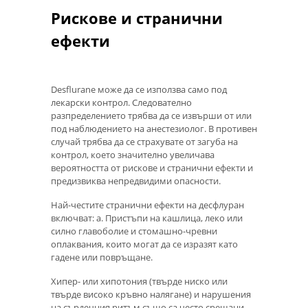
Рискове и странични
ефекти
Desflurane може да се използва само под
лекарски контрол. Следователно
разпределението трябва да се извърши от или
под наблюдението на анестезиолог. В противен
случай трябва да се страхувате от загуба на
контрол, което значително увеличава
вероятността от рискове и странични ефекти и
предизвиква непредвидими опасности.
Най-честите странични ефекти на десфлуран
включват: а. Пристъпи на кашлица, леко или
силно главоболие и стомашно-чревни
оплаквания, които могат да се изразят като
гадене или повръщане.
Хипер- или хипотония (твърде ниско или
твърде високо кръвно налягане) и нарушения
на сърдечния ритъм също са често срещани.