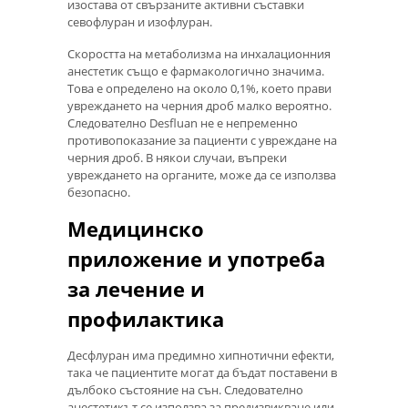
изостава от свързаните активни съставки
севофлуран и изофлуран.
Скоростта на метаболизма на инхалационния
анестетик също е фармакологично значима.
Това е определено на около 0,1%, което прави
увреждането на черния дроб малко вероятно.
Следователно Desfluan не е непременно
противопоказание за пациенти с увреждане на
черния дроб. В някои случаи, въпреки
увреждането на органите, може да се използва
безопасно.
Медицинско
приложение и употреба
за лечение и
профилактика
Десфлуран има предимно хипнотични ефекти,
така че пациентите могат да бъдат поставени в
дълбоко състояние на сън. Следователно
анестетикът се използва за предизвикване или