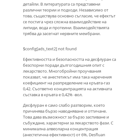
детайли. В литературата са представени
различни теории и подходи. Независимо от
това, съществува основно съгласие, че ефектът
се постига чрез сложна взаимодействие на
липиди, вода и протеини. Взаимодействията
трябва да засегнат нервните мембрани.
$config[ads_text2] not found
Ефективността и безопасността на десфлуран са
безспорни поради дългогодишния опит с
лекарството. Многобройни проучвания
показват, че анестетикът има така наречения
коефициент на разпределение на кръвта-газ
0,42. Съответно концентрацията на активната
съставка в кръвта е 0,42% -вол.
Десфлуран е само слабо разтворим, което
причинява бързо наводняване и оттичане.
Това дава възможност за бързо заспиване и
събуждане, характерни за лекарството фази. С
минимална алвеоларна концентрация
(анестетична ефективност) от 6%, Desfluan