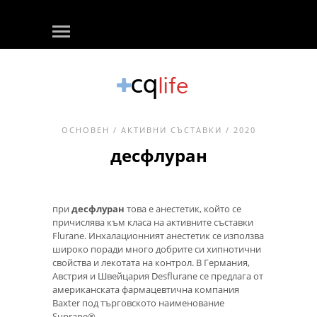
ОСНОВЕН
/
АКТИВНИ СЪСТАВКИ
/ 2020
десфлуран
при
десфлуран
това е анестетик, който се
причислява към класа на активните съставки
Flurane. Инхалационният анестетик се използва
широко поради много добрите си хипнотични
свойства и лекотата на контрол. В Германия,
Австрия и Швейцария Desflurane се предлага от
американската фармацевтична компания
Baxter под търговското наименование
Suprane®.