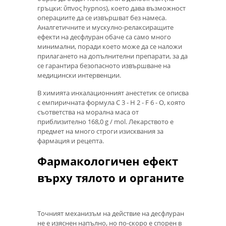
гръцки: ὕπνος hypnos), което дава възможност
операциите да се извършват без намеса.
Аналгетичните и мускулно-релаксиращите
ефекти на десфлуран обаче са само много
минимални, поради което може да се наложи
прилагането на допълнителни препарати, за да
се гарантира безопасното извършване на
медицински интервенции.
В химията инхалационният анестетик се описва
с емпиричната формула C 3 - H 2 - F 6 - O, която
съответства на морална маса от
приблизително 168,0 g / mol. Лекарството е
предмет на много строги изисквания за
фармация и рецепта.
Фармакологичен ефект
върху тялото и органите
Точният механизъм на действие на десфлуран
не е изяснен напълно, но по-скоро е спорен в