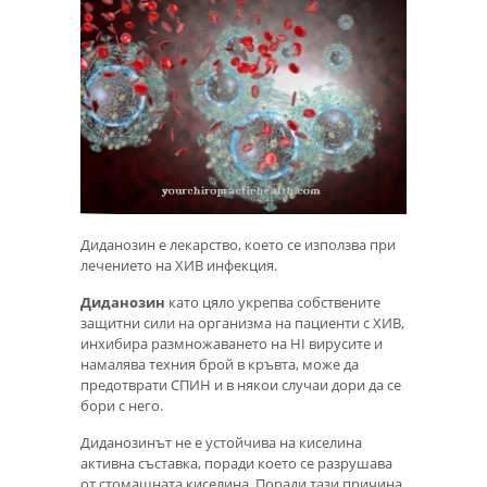
Диданозин е лекарство, което се използва при
лечението на ХИВ инфекция.
Диданозин
като цяло укрепва собствените
защитни сили на организма на пациенти с ХИВ,
инхибира размножаването на HI вирусите и
намалява техния брой в кръвта, може да
предотврати СПИН и в някои случаи дори да се
бори с него.
Диданозинът не е устойчива на киселина
активна съставка, поради което се разрушава
от стомашната киселина. Поради тази причина