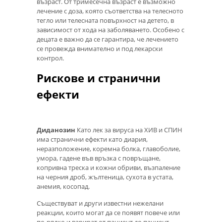
възраст. От тримесечна възраст е възможно
лечение с доза, която съответства на телесното
тегло или телесната повърхност на детето, в
зависимост от хода на заболяването. Особено с
децата е важно да се гарантира, че лечението
се провежда внимателно и под лекарски
контрол.
Рискове и странични
ефекти
Диданозин
Като лек за вируса на ХИВ и СПИН
има странични ефекти като диария,
неразположение, коремна болка, главоболие,
умора, гадене във връзка с повръщане,
копривна треска и кожни обриви, възпаление
на черния дроб, жълтеница, сухота в устата,
анемия, косопад.
Съществуват и други известни нежелани
реакции, които могат да се появят повече или