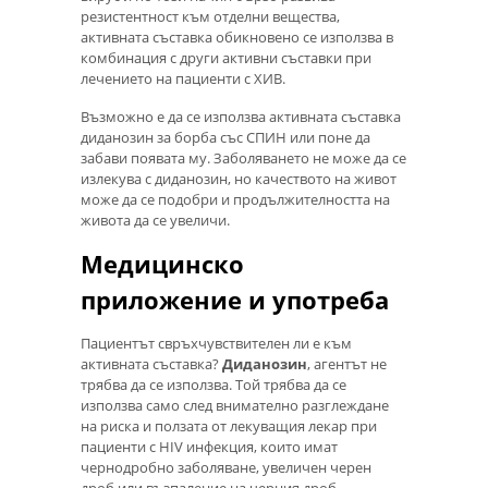
резистентност към отделни вещества,
активната съставка обикновено се използва в
комбинация с други активни съставки при
лечението на пациенти с ХИВ.
Възможно е да се използва активната съставка
диданозин за борба със СПИН или поне да
забави появата му. Заболяването не може да се
излекува с диданозин, но качеството на живот
може да се подобри и продължителността на
живота да се увеличи.
Медицинско
приложение и употреба
Пациентът свръхчувствителен ли е към
активната съставка?
Диданозин
, агентът не
трябва да се използва. Той трябва да се
използва само след внимателно разглеждане
на риска и ползата от лекуващия лекар при
пациенти с HIV инфекция, които имат
чернодробно заболяване, увеличен черен