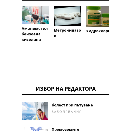
Аминометил
Метронидазо
хидрохлорид
Lamiv
бензоена
л
киселина
ИЗБОР НА РЕДАКТОРА
болест при пътуване
ЗАБОЛЯВАНИЯ
Хромозомите