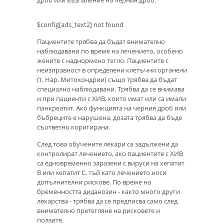
дроб или възпаление на черния дроб.
$config[ads_text2] not found
Пациентите трябва да бъдат внимателно
наблюдавани по време на лечението, особено
жените с наднормено тегло. Пациентите с
неизправност в определени клетъчни органели
(т. Нар. Митохондрии) също трябва да бъдат
специално наблюдавани. Трябва да се внимава
и при пациенти с ХИВ, които имат или са имали
панкреатит. Ако функцията на черния дроб или
бъбреците е нарушена, дозата трябва да бъде
съответно коригирана.
След това обучените лекари са задължени да
контролират лечението, ако пациентите с ХИВ
са едновременно заразени с вируси на хепатит
В или хепатит С, тъй като лечението носи
допълнителни рискове. По време на
бременността диданозин - както много други
лекарства - трябва да се предписва само след
внимателно претегляне на рисковете и
ползите.