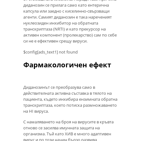
диданозин се прилага само като ентерична
капсула или заедно с киселинно-свързващи
агенти. Самият диданозин е така нареченият
нуклеозиден инхибитор на обратната
транскриптаза (NRTI) и като прекурсор на
активен компонент (пролекарство) сам по себе
си не е ефективен срещу вируси.
$config[ads_text1] not found
Фармакологичен ефект
Диданозинът се преобразува само в
действителната активна съставка в тялото на
пациента, където инхибира ензимната обратна
транскриптаза, което потиска размножаването
на HI вируса.
С намаляването на броя на вирусите в кръвта
отново се засилва имунната защита на
организма. Тъй като ХИВ е много адаптивен
вирус и по този начин бързо развива