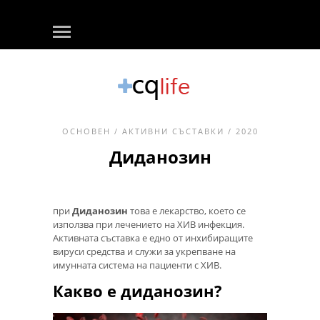
ОСНОВЕН
/
АКТИВНИ СЪСТАВКИ
/ 2020
Диданозин
при
Диданозин
това е лекарство, което се
използва при лечението на ХИВ инфекция.
Активната съставка е едно от инхибиращите
вируси средства и служи за укрепване на
имунната система на пациенти с ХИВ.
Какво е диданозин?