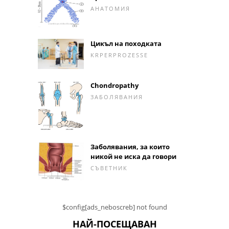
АНАТОМИЯ
Цикъл на походката
KRPERPROZESSE
Chondropathy
ЗАБОЛЯВАНИЯ
Заболявания, за които
никой не иска да говори
СЪВЕТНИК
$config[ads_neboscreb] not found
НАЙ-ПОСЕЩАВАН