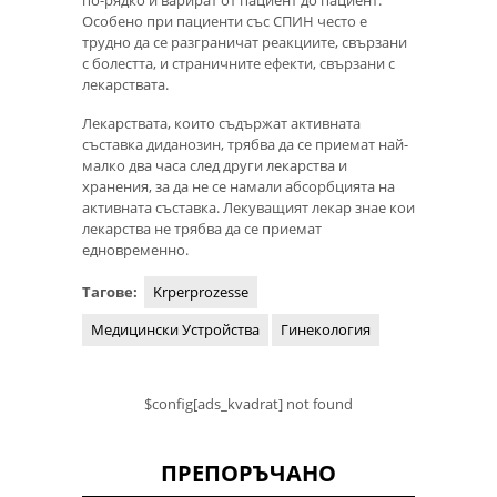
по-рядко и варират от пациент до пациент.
Особено при пациенти със СПИН често е
трудно да се разграничат реакциите, свързани
с болестта, и страничните ефекти, свързани с
лекарствата.
Лекарствата, които съдържат активната
съставка диданозин, трябва да се приемат най-
малко два часа след други лекарства и
хранения, за да не се намали абсорбцията на
активната съставка. Лекуващият лекар знае кои
лекарства не трябва да се приемат
едновременно.
Тагове:
Krperprozesse
Медицински Устройства
Гинекология
$config[ads_kvadrat] not found
ПРЕПОРЪЧАНО