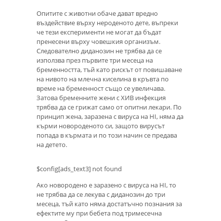
Опитите с животни обаче дават вредно
въздействие върху нероденото дете, въпреки
че тези експерименти не могат да бъдат
пренесени върху човешкия организъм.
Следователно диданозин не трябва да се
използва през първите три месеца на
бременността, тъй като рискът от повишаване
на нивото на млечна киселина в кръвта по
време на бременност също се увеличава.
Затова бременните жени с ХИВ инфекция
трябва да се грижат само от опитни лекари. По
принцип жена, заразена с вируса на HI, няма да
кърми новороденото си, защото вирусът
попада в кърмата и по този начин се предава
на детето.
$config[ads_text3] not found
Ако новородено е заразено с вируса на HI, то
не трябва да се лекува с диданозин до три
месеца, тъй като няма достатъчно познания за
ефектите му при бебета под тримесечна