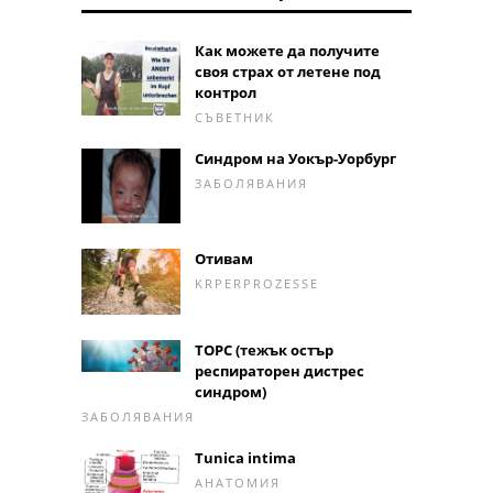
Как можете да получите
своя страх от летене под
контрол
СЪВЕТНИК
Синдром на Уокър-Уорбург
ЗАБОЛЯВАНИЯ
Отивам
KRPERPROZESSE
ТОРС (тежък остър
респираторен дистрес
синдром)
ЗАБОЛЯВАНИЯ
Tunica intima
АНАТОМИЯ