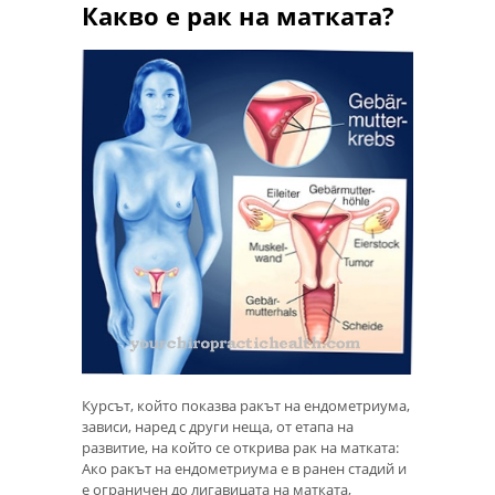
Какво е рак на матката?
Курсът, който показва ракът на ендометриума,
зависи, наред с други неща, от етапа на
развитие, на който се открива рак на матката:
Ако ракът на ендометриума е в ранен стадий и
е ограничен до лигавицата на матката,