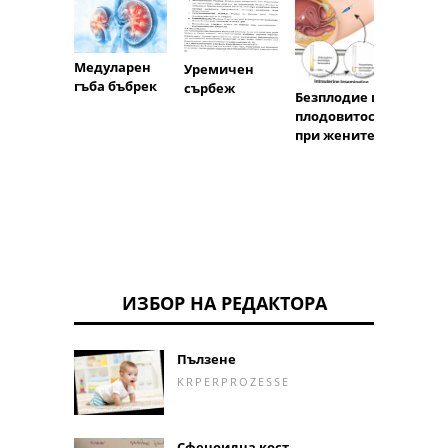
Медуларен
Уремичен
гъба бъбрек
сърбеж
Безплодие и
Възпа
плодовитост
на те
при жените
ИЗБОР НА РЕДАКТОРА
Пълзене
KRPERPROZESSE
Сфеноидна кост