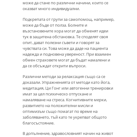
може да стане по различни начини, които се
оказват много индивидуални.
Подкрепата от групи за самопомощ, например,
може да бъде от полза. Болните и
възстановените хора могат да обменят идеи
тук в защитена обстановка. Те споделят своя
опит, дават полезни съвети и говорят за
чувствата си. Това може да даде на пациента
надежда и подновена увереност. При взаимен
обмен страховете могат да бъдат намалени и
да се обсъждат открити въпроси.
Различни методи за релаксация също са се
доказали. Упражненията от методи като йога,
медитация, Ци Гонг или автогенни тренировки
имат за цел психическо отпускане и
намаляване на стреса. Когнитивните мерки,
развитието на положителни мисли и
оптимизъм също помагат по време на
заболяването, тъй като те укрепват общото
благосъстояние.
В допълнение, здравословният начин на живот