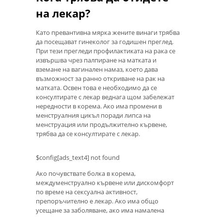
на лекар?
Като превантивна мярка жените винаги трябва
да посещават гинеколог за годишен преглед.
При тези прегледи профилактиката на рака се
извършва чрез палпиране на матката и
вземане на вагинален намаз, което дава
възможност за ранно откриване на рак на
матката. Освен това е необходимо да се
консултирате с лекар веднага щом забележат
нередности в корема. Ако има промени в
менструалния цикъл поради липса на
менструация или продължително кървене,
трябва да се консултирате с лекар.
$config[ads_text4] not found
Ако почувствате болка в корема,
междуменструално кървене или дискомфорт
по време на сексуална активност,
препоръчително е лекар. Ако има общо
усещане за заболяване, ако има намалена