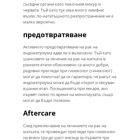
съседни органи като пикочния мехур и
червата. Тъй като тук има много лимфни
възли, по-нататъшното разпространение не е
малко вероятно.
предотвратяване
Активното предотвратяване на рак на
ендометриума едва ли е възможно. Тъй като
шансовете за лечение на рак на матката в
ранните етапи обикновено са много добри,
редовни прегледи при гинеколог (гинеколог)
могат да помогнат да се гарантира, че ракът на
ендометриума може да бъде открит и лекуван
в ранен етап. Посещенията при лекаря, ако
кървят силно по време на менопаузата, също
могат да бъдат полезни.
Aftercare
След приключване на лечението на рак на
матката, се провеждат прегледи при гинеколог
на всеки три до шест месеца за първите три