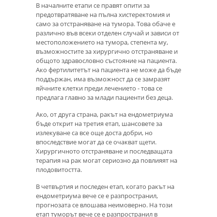
В началните етапи се правят опити за
предотвратяване на пълна хистеректомия и
само за отстраняване на тумора. Това обаче е
различно във всеки отделен случай и зависи от
местоположението на тумора, степента му,
възможностите за хирургично отстраняване и
общото здравословно състояние на пациента.
Ако фертилитетът на пациента не може да бъде
поддържан, има възможност да се замразят
яйчните клетки преди лечението - това се
предлага главно за млади пациенти без деца.
Ако, от друга страна, ракът на ендометриума
бъде открит на третия етап, шансовете за
излекуване са все още доста добри, но
впоследствие могат да се очакват щети.
Хирургичното отстраняване и последващата
терапия на рак могат сериозно да повлияят на
плодовитостта.
В четвъртия и последен етап, когато ракът на
ендометриума вече се е разпространил,
прогнозата се влошава неимоверно. На този
етап туморът вече се е разпространил в