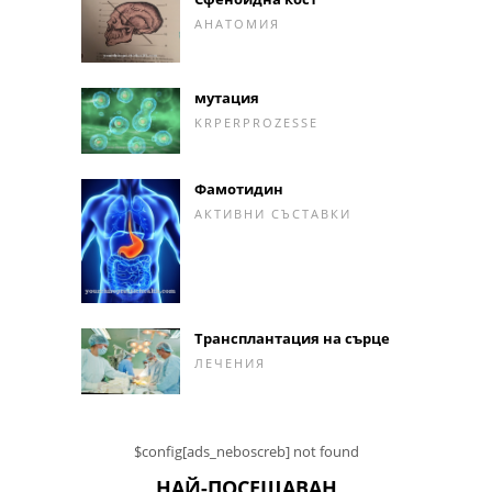
АНАТОМИЯ
мутация
KRPERPROZESSE
Фамотидин
АКТИВНИ СЪСТАВКИ
Трансплантация на сърце
ЛЕЧЕНИЯ
$config[ads_neboscreb] not found
НАЙ-ПОСЕЩАВАН