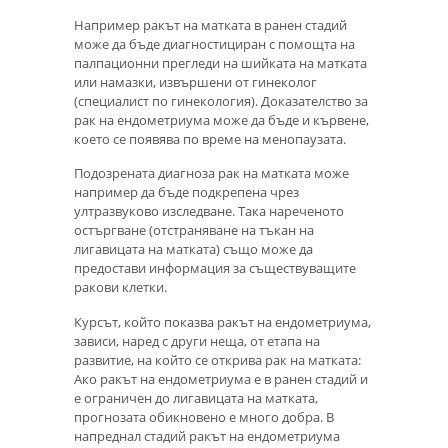
Например ракът на матката в ранен стадий
може да бъде диагностициран с помощта на
палпационни прегледи на шийката на матката
или намазки, извършени от гинеколог
(специалист по гинекология). Доказателство за
рак на ендометриума може да бъде и кървене,
което се появява по време на менопаузата.
Подозрената диагноза рак на матката може
например да бъде подкрепена чрез
ултразвуково изследване. Така нареченото
остъргване (отстраняване на тъкан на
лигавицата на матката) също може да
предостави информация за съществуващите
ракови клетки.
Курсът, който показва ракът на ендометриума,
зависи, наред с други неща, от етапа на
развитие, на който се открива рак на матката:
Ако ракът на ендометриума е в ранен стадий и
е ограничен до лигавицата на матката,
прогнозата обикновено е много добра. В
напреднал стадий ракът на ендометриума