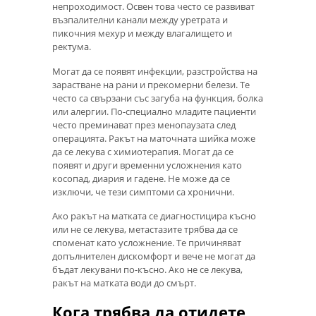
непроходимост. Освен това често се развиват
възпалителни канали между уретрата и
пикочния мехур и между влагалището и
ректума.
Могат да се появят инфекции, разстройства на
зарастване на рани и прекомерни белези. Те
често са свързани със загуба на функция, болка
или алергии. По-специално младите пациенти
често преминават през менопаузата след
операцията. Ракът на маточната шийка може
да се лекува с химиотерапия. Могат да се
появят и други временни усложнения като
косопад, диария и гадене. Не може да се
изключи, че тези симптоми са хронични.
Ако ракът на матката се диагностицира късно
или не се лекува, метастазите трябва да се
споменат като усложнение. Те причиняват
допълнителен дискомфорт и вече не могат да
бъдат лекувани по-късно. Ако не се лекува,
ракът на матката води до смърт.
Кога трябва да отидете