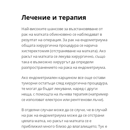
Лечение и терапия
Най-високите шансове за възстановяване от
рак на матката обикновено се наблюдават в
резултат на операция. За рак на ендометриума
общата хирургична процедура се нарича
хистеректомия (отстраняване на матката). Ако
ракът на матката се лекува хирургично, също
така е възможно хирургът да определи
разпространението на рака на ендометриума.
Ако ендометриален карцином все още остави
туморни остатъци след хирургична процедура,
те могат да бъдат лекувани, наред с други
неща, с помощта на лъчева терапия (например
се използват електрон или рентгенови лъчи).
В отделни случаи може да се случи, че в случай
на рак на ендометриума може да се отстрани
цялата матка, но ракът на матката се е
приближил много близо до влагалището; Тук е