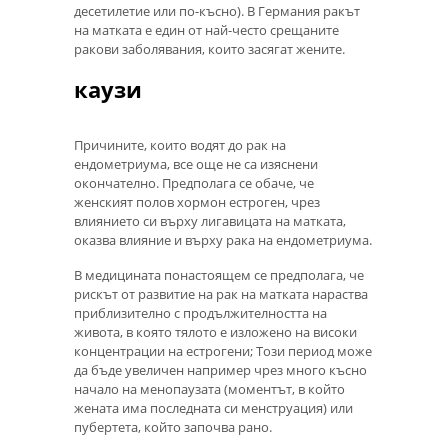
десетилетие или по-късно). В Германия ракът
на матката е един от най-често срещаните
ракови заболявания, които засягат жените.
каузи
Причините, които водят до рак на
ендометриума, все още не са изяснени
окончателно. Предполага се обаче, че
женският полов хормон естроген, чрез
влиянието си върху лигавицата на матката,
оказва влияние и върху рака на ендометриума.
В медицината понастоящем се предполага, че
рискът от развитие на рак на матката нараства
приблизително с продължителността на
живота, в която тялото е изложено на високи
концентрации на естрогени; Този период може
да бъде увеличен например чрез много късно
начало на менопаузата (моментът, в който
жената има последната си менструация) или
пубертета, който започва рано.