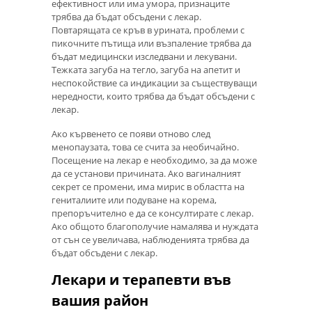
ефективност или има умора, признаците
трябва да бъдат обсъдени с лекар.
Повтарящата се кръв в урината, проблеми с
пикочните пътища или възпаление трябва да
бъдат медицински изследвани и лекувани.
Тежката загуба на тегло, загуба на апетит и
неспокойствие са индикации за съществуващи
нередности, които трябва да бъдат обсъдени с
лекар.
Ако кървенето се появи отново след
менопаузата, това се счита за необичайно.
Посещение на лекар е необходимо, за да може
да се установи причината. Ако вагиналният
секрет се промени, има мирис в областта на
гениталиите или подуване на корема,
препоръчително е да се консултирате с лекар.
Ако общото благополучие намалява и нуждата
от сън се увеличава, наблюденията трябва да
бъдат обсъдени с лекар.
Лекари и терапевти във
вашия район