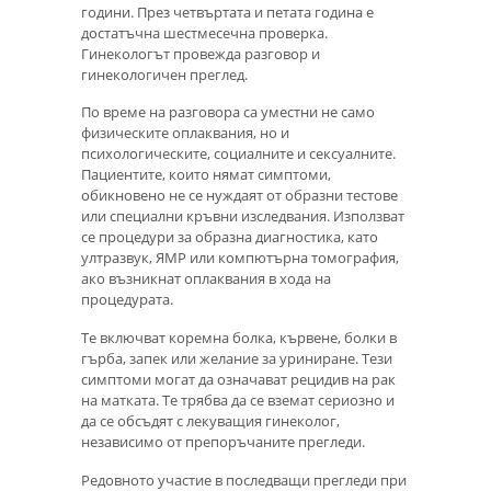
години. През четвъртата и петата година е
достатъчна шестмесечна проверка.
Гинекологът провежда разговор и
гинекологичен преглед.
По време на разговора са уместни не само
физическите оплаквания, но и
психологическите, социалните и сексуалните.
Пациентите, които нямат симптоми,
обикновено не се нуждаят от образни тестове
или специални кръвни изследвания. Използват
се процедури за образна диагностика, като
ултразвук, ЯМР или компютърна томография,
ако възникнат оплаквания в хода на
процедурата.
Те включват коремна болка, кървене, болки в
гърба, запек или желание за уриниране. Тези
симптоми могат да означават рецидив на рак
на матката. Те трябва да се вземат сериозно и
да се обсъдят с лекуващия гинеколог,
независимо от препоръчаните прегледи.
Редовното участие в последващи прегледи при