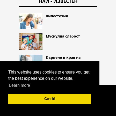
НАЙ - ИЗВЕСТЕН
Хипестезия
Мускулна слабост
Кървене в края на
бременността
This website uses cookies to ensure you get
the best experience on our website.
Learn more
COPYRIGHT 2026 HTTPS://CQLIFE.NET
РАК НА МАТКАТА (РАК НА
Got it!
ЕНДОМЕТРИУМА)
^