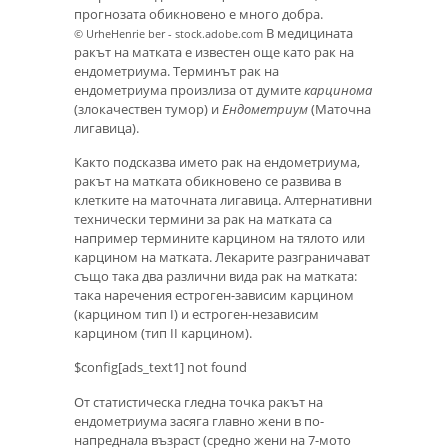
прогнозата обикновено е много добра.
В медицината
© UrheHenrie ber - stock.adobe.com
ракът на матката е известен още като рак на
ендометриума. Терминът рак на
ендометриума произлиза от думите
карцинома
(злокачествен тумор) и
Ендометриум
(Маточна
лигавица).
Както подсказва името рак на ендометриума,
ракът на матката обикновено се развива в
клетките на маточната лигавица. Алтернативни
технически термини за рак на матката са
например термините карцином на тялото или
карцином на матката. Лекарите разграничават
също така два различни вида рак на матката:
така наречения естроген-зависим карцином
(карцином тип I) и естроген-независим
карцином (тип II карцином).
$config[ads_text1] not found
От статистическа гледна точка ракът на
ендометриума засяга главно жени в по-
напреднала възраст (средно жени на 7-мото