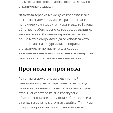
възможна постоперативна локална (локално
ограничена) радиация.
Лъчевата терапия може да се използва и ако
ракът на ендометриума се е разпространил
например към тазовите лимфни възли. Такова
облъчване обикновено се извършва външно;
така че отвън. Лъчевата терапия за рак на
ранна матка също може да се използва като
алтернатива на хирургията, но поради
статистически по-ниските шансове за
възстановяване това обикновено се извършва
само когато операцията не е възможна.
Прогноза и прогноза
Ракът на ендометриума е един от най-
лечимите видове рак при жените. Ако бъдат
разпознати в началото на първия или втория
етап, шансовете за пълно излекуване
обикновено са все още доста добри. Зависи и
от вида на рака на маточната шийка. Тип I има
по-добра прогноза от тип II на всеки етап.