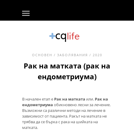
ОСНОВЕН
/
ЗАБОЛЯВАНИЯ
/ 2020
Рак на матката (рак на
ендометриума)
В начален етап е
Рак на матката
или.
Рак на
ендометриума
обикновено лесни за лечение.
Възможни са различни методи на лечение в
зависимост от пациента. Ракът на матката не
трябва да се бърка с рака на шийката на
матката.