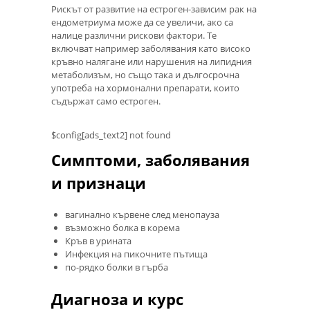
Рискът от развитие на естроген-зависим рак на
ендометриума може да се увеличи, ако са
налице различни рискови фактори. Те
включват например заболявания като високо
кръвно налягане или нарушения на липидния
метаболизъм, но също така и дългосрочна
употреба на хормонални препарати, които
съдържат само естроген.
$config[ads_text2] not found
Симптоми, заболявания
и признаци
вагинално кървене след менопауза
възможно болка в корема
Кръв в урината
Инфекция на пикочните пътища
по-рядко болки в гърба
Диагноза и курс