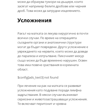
може да образува тумори на дъщеря, които
засягат например белите дробове или черния
дроб. Това може да затрудни изцелението.
Усложнения
Ракът на матката се лекува хирургично в почти
всички случаи. По време на операцията
съседните органи и анатомични структури
могат да бъдат повредени. Друго усложнение е
увреждането на нервите, което може да доведе
до парализа и изтръпване. Пикочният мехур
също може да бъде временно нарушен. Освен
това има повече сраствания в коремната
област.
$config[ads_text3] not found
При лечение на рак на матката се развиват
усложнения като подуване поради лимфна
задръствания. В някои случаи възникват
сериозни и животозастрашаващи усложнения.
Те включват перитонит и чревна