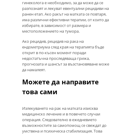
гинеколога е необходимо, за да може да се
разпознаят и лекуват евентуални рецидиви на
ранен етап. Ако ракът на матката се повтаря,
има различни ефективни терапии, от които да
избирате, в зависимост от размера и
местоположението на тумора.
Ако рецидив, рецидив на рака на
ендометриума след края на терапията бъде
открит в по-късен момент поради
недостатъчна проследяваща грижа,
прогнозата и шансът за възстановяване може
да намалеят.
Можете да направите
това сами
Излекуването на рак на матката изисква
медицинско лечение и в повечето случаи
операция. Следователно в ежедневието
възможностите за самопомощ се свеждат до
умствена и психическа стабилизация. Това