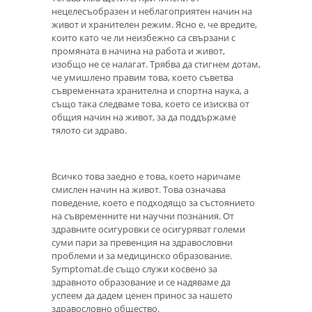
нецелесъобразен и неблагоприятен начин на
живот и хранителен режим. Ясно е, че вредите,
които като че ли неизбежно са свързани с
промяната в начина на работа и живот,
изобщо не се налагат. Трябва да стигнем дотам,
че умишлено правим това, което съветва
съвременната хранителна и спортна наука, а
също така следваме това, което се изисква от
общия начин на живот, за да поддържаме
тялото си здраво.
Всичко това заедно е това, което наричаме
смислен начин на живот. Това означава
поведение, което е подходящо за състоянието
на съвременните ни научни познания. От
здравните осигуровки се осигуряват големи
суми пари за превенция на здравословни
проблеми и за медицинско образование.
Symptomat.de също служи косвено за
здравното образование и се надяваме да
успеем да дадем ценен принос за нашето
здравословно общество.