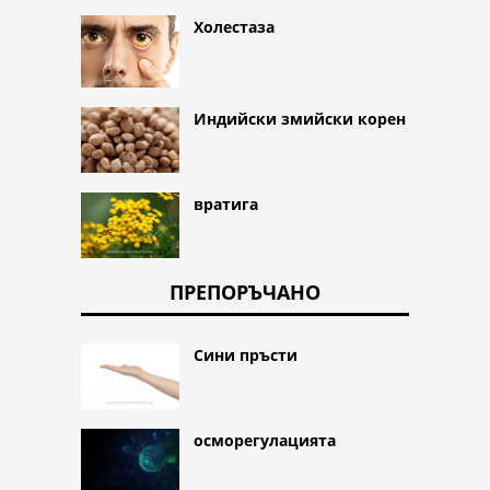
Холестаза
Индийски змийски корен
вратига
ПРЕПОРЪЧАНО
Сини пръсти
осморегулацията