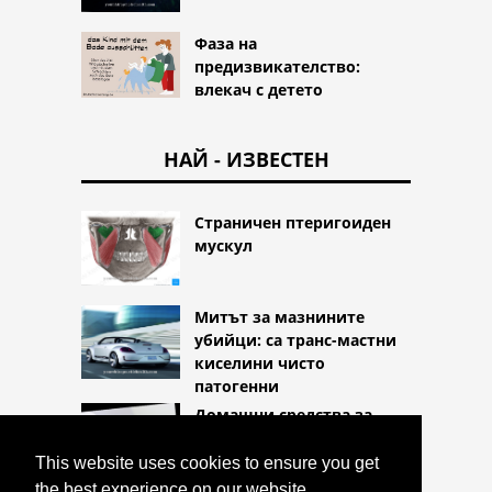
Фаза на
предизвикателство:
влекач с детето
НАЙ - ИЗВЕСТЕН
Страничен птеригоиден
мускул
Митът за мазнините
убийци: са транс-мастни
киселини чисто
патогенни
Домашни средства за
лечение на очни
инфекции
This website uses cookies to ensure you get
the best experience on our website.