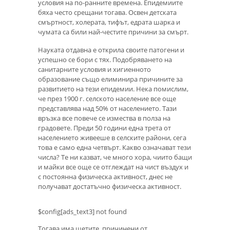
условия на по-ранните времена. Епидемиите
бяха често срещани тогава. Освен детската
смъртност, холерата, тифът, едрата шарка и
чумата са били най-честите причини за смърт.
Науката отдавна е открила своите патогени и
успешно се бори с тях. Подобряването на
санитарните условия и хигиенното
образование също елиминира причините за
развитието на тези епидемии. Нека помислим,
че през 1900 г. селското население все още
представлява над 50% от населението. Тази
връзка все повече се измества в полза на
градовете. Преди 50 години една трета от
населението живееше в селските райони, сега
това е само една четвърт. Какво означават тези
числа? Те ни казват, че много хора, чиито бащи
и майки все още се отглеждат на чист въздух и
с постоянна физическа активност, днес не
получават достатъчно физическа активност.
$config[ads_text3] not found
Тогава има щетите, причинени от