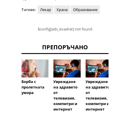
Тагове:
Лекар
Храна
Образование
$config[ads_kvadrat] not found
ПРЕПОРЪЧАНО
Борба с
Увреждане
Увреждане
Балан
пролетната
на здравето
на здравето
межд
умора
от
от
работ
телевизия,
телевизия,
живот
компютри и
компютри и
интернет
интернет