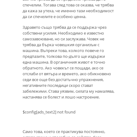
спечелим. Тогава след това се оказва, че трябва
да кажа за утеха, че именно тази необходимост
да си спечелите е особено ценна.
Здравето също трябва да се поддържа чрез
собствени усилия. Необходимо е известно
самозавоюване, но си заслужава. Човек не
трябва да бърка човешкия организъм с
машина. Въпреки това, колкото повече го
предпазите, толкова по-дълго ще издържи
една машина. В органичния живот е точно
обратното. Ако човекът се пощади, ако се
отслаби от вятъра и времето, ако обикновено
седи все още без достатъчно упражнения,
негативните последици скоро стават
забележими. Става уязвим, силата му намалява,
настанява се болест и лошо настроение.
$config[ads_text2] not found
Само това, което се практикува постоянно,