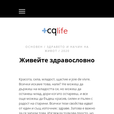
ОСНОВЕН
/
ЗДРАВЕТО И НАЧИН НА
ЖИВОТ
/ 2020
Живейте здравословно
Красота, сила, младост, щастие и joie de vivre.
Всички искаме това, нали? Не можеш да
държиш на младостта си, но можеш да
останеш млад, дори когато остарееш, и все
още можеш да бъдеш красив, силен и пълен с
радост на старини. Всички тези свойства идват
от един и същ източник: здраве. Затова е важно
да се запази това. Изглежда толкова просто, но