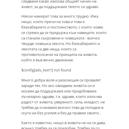
следваме какво изисква общият начин на
живот, за да поддържаме тялото си здраво.
Някои намират това за много трудно. Има
нещо, което пречи на това и това е
безхаберието и постоянството, с които човек
се стреми да се придържа към навиците, които
са станали съкровени и човешката - всичко
твърде човешка лекота. Но безхаберието и
лекотата са две неща, които са
противоположни на принципа на живота,
който е във вечно движение.
$config[ads_text1] not found
Много добра воля и резолюция се провалят
заради тях. Но ако овладеем живота си и
искаме да поддържаме или придобиваме
лъчезарно здраве, т.е. здраве, което излъчва
радост от живота, увереност, сила, младост, не
трябва да очакваме всичко това да попадне в
скута ни без усилия и без да правим своето ,
Както е известно, нищо в живота не ни се дава,
всичко трябва да се придобие. Трябва да го