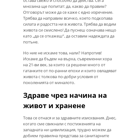
остава свежо и способно да действа. Сега
мнозина ще попитат: да, какво да правим?
Отговорът може да се каже с едно изречение.
Трябва да направим всичко, което подкопава
силата и радостта ни в живота. Трябва да водим
живота си смислено! Да пуснеш означава нещо
като „да се откажеш“, да оставим надеждата да
потъне.
Но ние не искаме това, нали? Напротив!
Искаме да бъдем на върха, съвременни хора
на 21-ви век, за които са решени много от
гатанките от по-ранни епохи и които овладяват
живота с толкова по-добри условия от
поколенията от миналото.
Здраве чрез начина на
живот и хранене
Това се отнася и за здравните изисквания. Днес,
когато сме свикнали с постиженията на
западната ни цивилизация, трудно можем да
добием правилна представа за санитарните