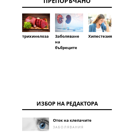
ПРЕПОРЪЧАНО
трихинелоза
Заболяване
Хипестезия
лихон
на
бъбреците
ИЗБОР НА РЕДАКТОРА
Оток на клепачите
ЗАБОЛЯВАНИЯ