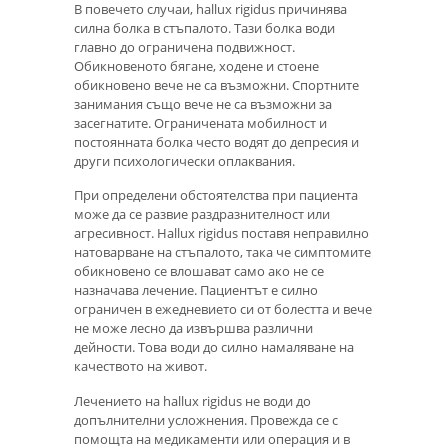
В повечето случаи, hallux rigidus причинява
силна болка в стъпалото. Тази болка води
главно до ограничена подвижност.
Обикновеното бягане, ходене и стоене
обикновено вече не са възможни. Спортните
занимания също вече не са възможни за
засегнатите. Ограничената мобилност и
постоянната болка често водят до депресия и
други психологически оплаквания.
При определени обстоятелства при пациента
може да се развие раздразнителност или
агресивност. Hallux rigidus поставя неправилно
натоварване на стъпалото, така че симптомите
обикновено се влошават само ако не се
назначава лечение. Пациентът е силно
ограничен в ежедневието си от болестта и вече
не може лесно да извършва различни
дейности. Това води до силно намаляване на
качеството на живот.
Лечението на hallux rigidus не води до
допълнителни усложнения. Провежда се с
помощта на медикаменти или операция и в