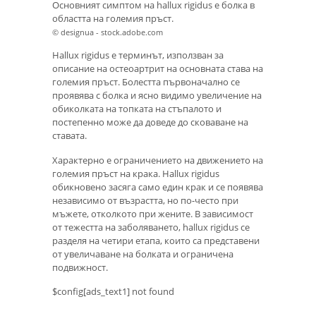
Основният симптом на hallux rigidus е болка в
областта на големия пръст.
© designua - stock.adobe.com
Hallux rigidus е терминът, използван за
описание на остеоартрит на основната става на
големия пръст. Болестта първоначално се
проявява с болка и ясно видимо увеличение на
обиколката на топката на стъпалото и
постепенно може да доведе до сковаване на
ставата.
Характерно е ограничението на движението на
големия пръст на крака. Hallux rigidus
обикновено засяга само един крак и се появява
независимо от възрастта, но по-често при
мъжете, отколкото при жените. В зависимост
от тежестта на заболяването, hallux rigidus се
разделя на четири етапа, които са представени
от увеличаване на болката и ограничена
подвижност.
$config[ads_text1] not found