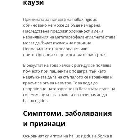
каузи
Причината за появата на hallux rigidus
обикновено не може да бъде намерена.
Наследствена предразположеност и леки
наранявания на метатарзофалангиалната става
могат да бъдат възможна причина.
Неправилните натоварвания или
претоварвания също могат да играят роля.
В резултат на това халюкс ригидус се появява
по-често при пациенти с подагра, тъй като
надлъжната дъга на стъпалото се изравнява и
кракът се огъва навътре. Това води до
неправилно натоварване на базалната става на
големия пръст на крака и по този начин до
hallux rigidus.
Симптоми, заболявания
и признаци
Основният симптом на hallux rigidus е болка в