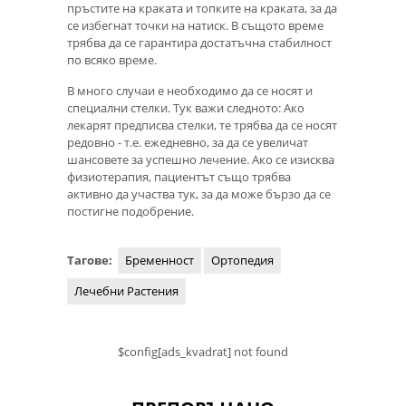
пръстите на краката и топките на краката, за да
се избегнат точки на натиск. В същото време
трябва да се гарантира достатъчна стабилност
по всяко време.
В много случаи е необходимо да се носят и
специални стелки. Тук важи следното: Ако
лекарят предписва стелки, те трябва да се носят
редовно - т.е. ежедневно, за да се увеличат
шансовете за успешно лечение. Ако се изисква
физиотерапия, пациентът също трябва
активно да участва тук, за да може бързо да се
постигне подобрение.
Тагове:
Бременност
Ортопедия
Лечебни Растения
$config[ads_kvadrat] not found