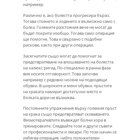
например.
Различно е, ако болестта прогресира бързо.
Тогава стоенето и ходенето е възможно само с
болка. Големите разстояния вече не могат да
бъдат покрити изобщо. Тогава само операция
ще помогне. Това е свързано с подобни
рискове, както при други операции.
Засегнатите също могат да помогнат за
предотвратяване на влошаването на болестта
на халюкс ригид. По-специално в ранна фаза
вие носите отговорност. Това започва
например с редовно носене на подходящи
обувки. В широките и меки обувки, пръстите
на краката намират достатъчно място и
болката дори не възниква.
Постоянните упражнения върху големия пръст
на крака също предотвратяват сковаването.
Физиотерапевтите въвеждат болни хора в
тренировките. Следвайте този и други съвети
от професионалисти и лекари. По този начин се
избягва операция, чийто положителен