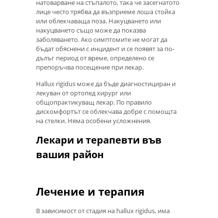
натоварване на стъпалото, така че засегнатото
лице често трябва да възприеме лоша стойка
или облекчаваща поза. Накуцването или
накуцването също може да показва
заболяването. Ако симптомите не могат да
бъдат обяснени с инцидент и се появят за по-
дълъг период от време, определено се
препоръчва посещение при лекар.
Hallux rigidus може да бъде диагностициран и
лекуван от ортопед хирург или
общопрактикуващ лекар. По правило
дискомфортът се облекчава добре с помощта
на стелки. Няма особени усложнения.
Лекари и терапевти във
вашия район
Лечение и терапия
В зависимост от стадия на hallux rigidus, има