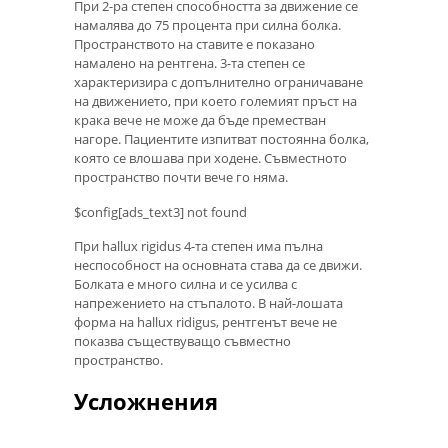
При 2-ра степен способността за движение се
намалява до 75 процента при силна болка.
Пространството на ставите е показано
намалено на рентгена. 3-та степен се
характеризира с допълнително ограничаване
на движението, при което големият пръст на
крака вече не може да бъде преместван
нагоре. Пациентите изпитват постоянна болка,
която се влошава при ходене. Съвместното
пространство почти вече го няма.
$config[ads_text3] not found
При hallux rigidus 4-та степен има пълна
неспособност на основната става да се движи.
Болката е много силна и се усилва с
напрежението на стъпалото. В най-лошата
форма на hallux ridigus, рентгенът вече не
показва съществуващо съвместно
пространство.
Усложнения