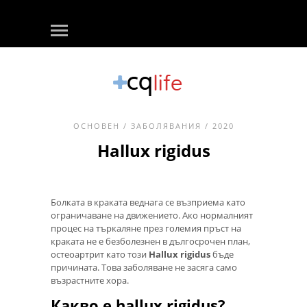
ОСНОВЕН
/
ЗАБОЛЯВАНИЯ
/ 2020
Hallux rigidus
Болката в краката веднага се възприема като
ограничаване на движението. Ако нормалният
процес на търкаляне през големия пръст на
краката не е безболезнен в дългосрочен план,
остеоартрит като този
Hallux rigidus
бъде
причината. Това заболяване не засяга само
възрастните хора.
Какво е hallux rigidus?