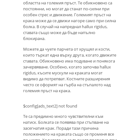
областта на големия пръст. Те обикновено са
постоянни, но могат да станат по-силни при
особен стрес и движение. Големият пръст на
крака може да се движи нагоре само при силна
болка. В случай на напреднал hallux rigidus,
ставата също може да бъде напълно
блокирана.
Можете да чуете парчета от хрущял и кости,
които търкат една върху друга, когато движите
ставата. Обикновено има подуване и понякога
зачервяване. Особено, когато започва hallux
rigidus, късите мускули на краката могат
видимо да потрепват. Костните разширения
често се оформят на гърба на стъпалото над
големия пръст на крака.
$config[ads_text2] not found
Те са предимно много чувствителни към
натиск. Болката се появява при стъпване на
засегнатия крак. Поради тази причина
положението на краката също се променя все