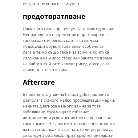
резултат не винаги е сигурен.
предотвратяване
Няма ефективна превенция за халюксид ригид.
Неправилното напрежение и претоварване
трябва да се избягват, като се използват
подходящи обувки. Това важи особено за
бегачите, но също така и за всички, които са
изложени на много стрес на краката по време
на работа, тъй като халюкс ригид може да се
появи във всяка възраст.
Aftercare
В повечето случаи на hallux rigidus пациентът
разполага с много малко проследяващи мерки.
Ранната диагноза е много важна за това
заболяване, така че да се избегнат
допълнителни усложнения или влошаване на
симптомите. Независимото изцеление не може
да настъпи, така че засегнатото лице трябва да
се консултира с лекар при първите признаци и