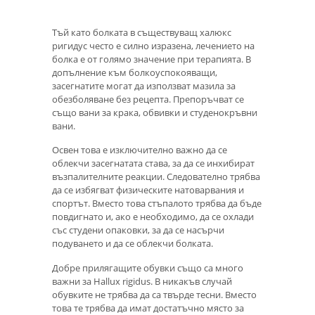
Тъй като болката в съществуващ халюкс
ригидус често е силно изразена, лечението на
болка е от голямо значение при терапията. В
допълнение към болкоуспокояващи,
засегнатите могат да използват мазила за
обезболяване без рецепта. Препоръчват се
също вани за крака, обвивки и студенокръвни
вани.
Освен това е изключително важно да се
облекчи засегнатата става, за да се инхибират
възпалителните реакции. Следователно трябва
да се избягват физическите натоварвания и
спортът. Вместо това стъпалото трябва да бъде
повдигнато и, ако е необходимо, да се охлади
със студени опаковки, за да се насърчи
подуването и да се облекчи болката.
Добре прилягащите обувки също са много
важни за Hallux rigidus. В никакъв случай
обувките не трябва да са твърде тесни. Вместо
това те трябва да имат достатъчно място за