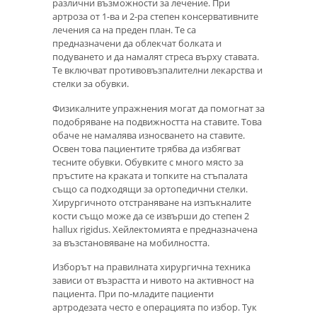
различни възможности за лечение. При
артроза от 1-ва и 2-ра степен консервативните
лечения са на преден план. Те са
предназначени да облекчат болката и
подуването и да намалят стреса върху ставата.
Те включват противовъзпалителни лекарства и
стелки за обувки.
Физикалните упражнения могат да помогнат за
подобряване на подвижността на ставите. Това
обаче не намалява износването на ставите.
Освен това пациентите трябва да избягват
тесните обувки. Обувките с много място за
пръстите на краката и топките на стъпалата
също са подходящи за ортопедични стелки.
Хирургичното отстраняване на изпъкналите
кости също може да се извърши до степен 2
hallux rigidus. Хейлектомията е предназначена
за възстановяване на мобилността.
Изборът на правилната хирургична техника
зависи от възрастта и нивото на активност на
пациента. При по-младите пациенти
артродезата често е операцията по избор. Тук