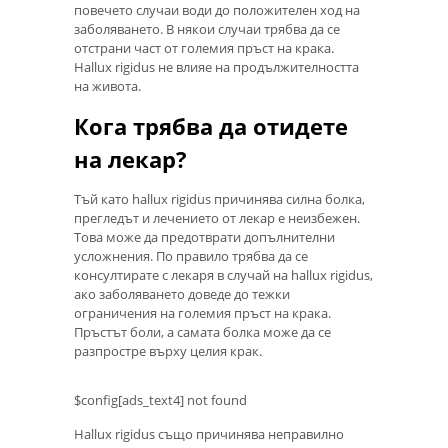
повечето случаи води до положителен ход на
заболяването. В някои случаи трябва да се
отстрани част от големия пръст на крака.
Hallux rigidus не влияе на продължителността
на живота.
Кога трябва да отидете
на лекар?
Тъй като hallux rigidus причинява силна болка,
прегледът и лечението от лекар е неизбежен.
Това може да предотврати допълнителни
усложнения. По правило трябва да се
консултирате с лекаря в случай на hallux rigidus,
ако заболяването доведе до тежки
ограничения на големия пръст на крака.
Пръстът боли, а самата болка може да се
разпростре върху целия крак.
$config[ads_text4] not found
Hallux rigidus също причинява неправилно