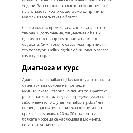
по-често. Ходилото не се търкаля правилно при
ходене. Засегнатите се слагат на външния ръб
на стъпалото, което също може да причини
мазоли в засегнатите области.
След известно време ставата ще става все по-
твърда. В допълнение, пациентите с hallux
rigidus често възприемат липса на място в
обувката. Симптомите се засилват при ниски
температури. Hallux rigidus обикновено засяга
само един крак.
Диагноза и курс
Диагнозата на hallux rigidus може да се постави
от лекаря въз основа на преглед и
медицинската история на пациента. Правят се
рентгенови лъчи, за да се определи тежестта на
заболяването. В случай на hallux rigidus 1-ва
степен, подвижността на големия пръст на
крака се намалява с 20 до 50 процента и
болката може да се наблюдава в моменти,
когато се упражнява.