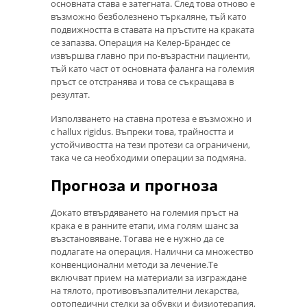
основната става е затегната. След това отново е
възможно безболезнено търкаляне, тъй като
подвижността в ставата на пръстите на краката
се запазва. Операция на Келер-Брандес се
извършва главно при по-възрастни пациенти,
тъй като част от основната фаланга на големия
пръст се отстранява и това се съкращава в
резултат.
Използването на ставна протеза е възможно и
с hallux rigidus. Въпреки това, трайността и
устойчивостта на тези протези са ограничени,
така че са необходими операции за подмяна.
Прогноза и прогноза
Докато втвърдяването на големия пръст на
крака е в ранните етапи, има голям шанс за
възстановяване. Тогава не е нужно да се
подлагате на операция. Налични са множество
конвенционални методи за лечение.Те
включват прием на материали за изграждане
на тялото, противовъзпалителни лекарства,
ортопедични стелки за обувки и физиотерапия,