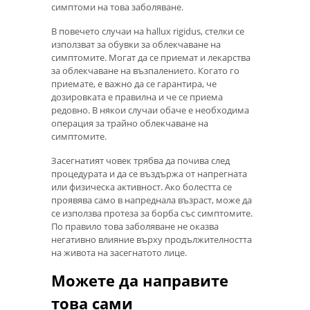
симптоми на това заболяване.
В повечето случаи на hallux rigidus, стелки се
използват за обувки за облекчаване на
симптомите. Могат да се приемат и лекарства
за облекчаване на възпалението. Когато го
приемате, е важно да се гарантира, че
дозировката е правилна и че се приема
редовно. В някои случаи обаче е необходима
операция за трайно облекчаване на
симптомите.
Засегнатият човек трябва да почива след
процедурата и да се въздържа от напрегната
или физическа активност. Ако болестта се
проявява само в напреднала възраст, може да
се използва протеза за борба със симптомите.
По правило това заболяване не оказва
негативно влияние върху продължителността
на живота на засегнатото лице.
Можете да направите
това сами