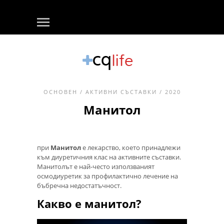
ОСНОВЕН
/
АКТИВНИ СЪСТАВКИ
/ 2020
Манитол
при
Манитол
е лекарство, което принадлежи
към диуретичния клас на активните съставки.
Манитолът е най-често използваният
осмодиуретик за профилактично лечение на
бъбречна недостатъчност.
Какво е манитол?