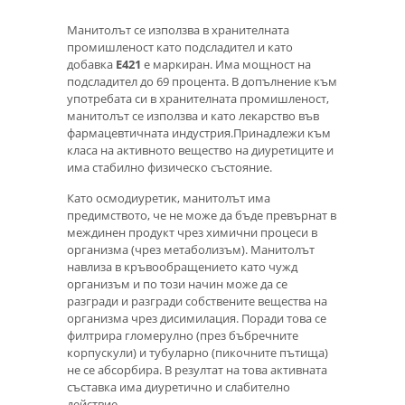
Манитолът се използва в хранителната
промишленост като подсладител и като
добавка
E421
е маркиран. Има мощност на
подсладител до 69 процента. В допълнение към
употребата си в хранителната промишленост,
манитолът се използва и като лекарство във
фармацевтичната индустрия.Принадлежи към
класа на активното вещество на диуретиците и
има стабилно физическо състояние.
Като осмодиуретик, манитолът има
предимството, че не може да бъде превърнат в
междинен продукт чрез химични процеси в
организма (чрез метаболизъм). Манитолът
навлиза в кръвообращението като чужд
организъм и по този начин може да се
разгради и разгради собствените вещества на
организма чрез дисимилация. Поради това се
филтрира гломерулно (през бъбречните
корпускули) и тубуларно (пикочните пътища)
не се абсорбира. В резултат на това активната
съставка има диуретично и слабително
действие.