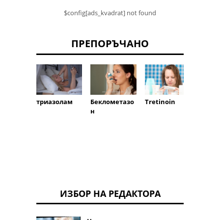
$config[ads_kvadrat] not found
ПРЕПОРЪЧАНО
триазолам
Беклометазо
Tretinoin
пенте
н
ИЗБОР НА РЕДАКТОРА