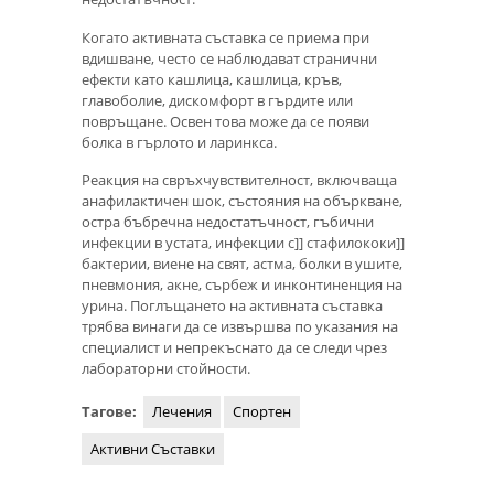
Когато активната съставка се приема при
вдишване, често се наблюдават странични
ефекти като кашлица, кашлица, кръв,
главоболие, дискомфорт в гърдите или
повръщане. Освен това може да се появи
болка в гърлото и ларинкса.
Реакция на свръхчувствителност, включваща
анафилактичен шок, състояния на объркване,
остра бъбречна недостатъчност, гъбични
инфекции в устата, инфекции с]] стафилококи]]
бактерии, виене на свят, астма, болки в ушите,
пневмония, акне, сърбеж и инконтиненция на
урина. Поглъщането на активната съставка
трябва винаги да се извършва по указания на
специалист и непрекъснато да се следи чрез
лабораторни стойности.
Тагове:
Лечения
Спортен
Активни Съставки