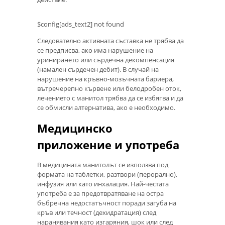
$config[ads_text2] not found
Следователно активната съставка не трябва да
се предписва, ако има нарушение на
уринирането или сърдечна декомпенсация
(намален сърдечен дебит). В случай на
нарушение на кръвно-мозъчната бариера,
вътречерепно кървене или белодробен оток,
лечението с манитол трябва да се избягва и да
се обмисли алтернатива, ако е необходимо.
Медицинско
приложение и употреба
В медицината манитолът се използва под
формата на таблетки, разтвори (перорално),
инфузия или като инхалация. Най-честата
употреба е за предотвратяване на остра
бъбречна недостатъчност поради загуба на
кръв или течност (дехидратация) след
наранявания като изгаряния, шок или след