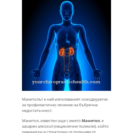
Манитолът е най-използваният осмодиуретик
за профилактично лечение на бъбречна
недостатъчност.
Манитол, известен още с името
Манитол
, е
захарен алкохол (нециклични полиоли), който
химически и структурно се получава от