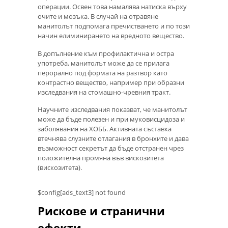
операции. Освен това намалява натиска върху
очите и мозъка. В случай на отравяне
манитолът подпомага пречистването и по този
начин елиминирането на вредното вещество.
В допълнение към профилактична и остра
употреба, манитолът може да се прилага
перорално под формата на разтвор като
контрастно вещество, например при образни
изследвания на стомашно-чревния тракт.
Научните изследвания показват, че манитолът
може да бъде полезен и при муковисцидоза и
заболявания на ХОББ. Активната съставка
втечнява слузните отлагания в бронхите и дава
възможност секретът да бъде отстранен чрез
положителна промяна във вискозитета
(вискозитета).
$config[ads_text3] not found
Рискове и странични
ефекти