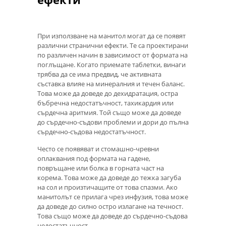
При използване на манитол могат да се появят
различни странични ефекти. Те са проектирани
по различен начин в зависимост от формата на
поглъщане. Когато приемате таблетки, винаги
трябва да се има предвид, че активната
съставка влияе на минералния и течен баланс.
Това може да доведе до дехидратация, остра
бъбречна недостатъчност, тахикардия или
сърдечна аритмия. Той също може да доведе
до сърдечно-съдови проблеми и дори до пълна
сърдечно-съдова недостатъчност.
Често се появяват и стомашно-чревни
оплаквания под формата на гадене,
повръщане или болка в горната част на
корема. Това може да доведе до тежка загуба
на сол и произтичащите от това спазми. Ако
манитолът се прилага чрез инфузия, това може
да доведе до силно остро излагане на течност.
Това също може да доведе до сърдечно-съдова
недостатъчност.