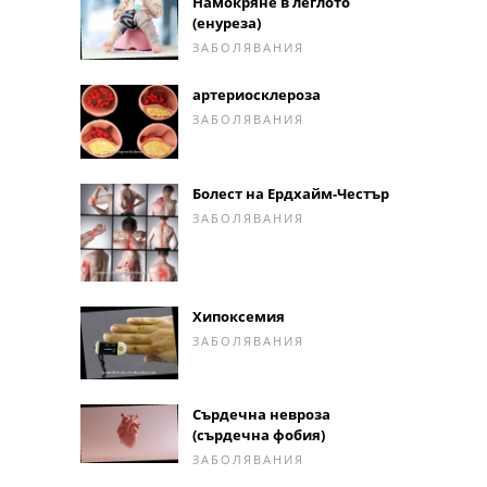
Намокряне в леглото
(енуреза)
ЗАБОЛЯВАНИЯ
артериосклероза
ЗАБОЛЯВАНИЯ
Болест на Ердхайм-Честър
ЗАБОЛЯВАНИЯ
Хипоксемия
ЗАБОЛЯВАНИЯ
Сърдечна невроза
(сърдечна фобия)
ЗАБОЛЯВАНИЯ