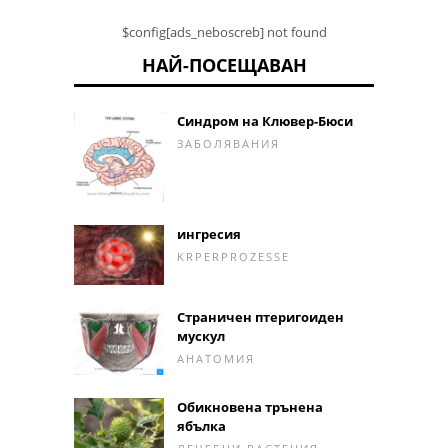
$config[ads_neboscreb] not found
НАЙ-ПОСЕЩАВАН
Синдром на Клювер-Бюси
ЗАБОЛЯВАНИЯ
ингресия
KRPERPROZESSE
Страничен птеригоиден
мускул
АНАТОМИЯ
Обикновена трънена
ябълка