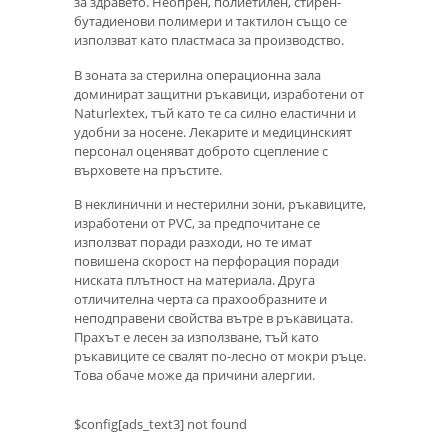
за здравето. Неопрен, полиетилен, стирен-
бутадиенови полимери и тактилон също се
използват като пластмаса за производство.
В зоната за стерилна операционна зала
доминират защитни ръкавици, изработени от
Naturlextex, тъй като те са силно еластични и
удобни за носене. Лекарите и медицинският
персонал оценяват доброто сцепление с
върховете на пръстите.
В неклинични и нестерилни зони, ръкавиците,
изработени от PVC, за предпочитане се
използват поради разходи, но те имат
повишена скорост на перфорация поради
ниската плътност на материала. Друга
отличителна черта са прахообразните и
неподправени свойства вътре в ръкавицата.
Прахът е лесен за използване, тъй като
ръкавиците се свалят по-лесно от мокри ръце.
Това обаче може да причини алергии.
$config[ads_text3] not found