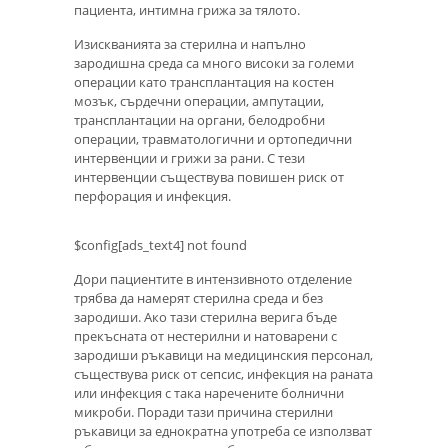
пациента, интимна грижа за тялото.
Изискванията за стерилна и напълно
зародишна среда са много високи за големи
операции като трансплантация на костен
мозък, сърдечни операции, ампутации,
трансплантации на органи, белодробни
операции, травматологични и ортопедични
интервенции и грижи за рани. С тези
интервенции съществува повишен риск от
перфорация и инфекция.
$config[ads_text4] not found
Дори пациентите в интензивното отделение
трябва да намерят стерилна среда и без
зародиши. Ако тази стерилна верига бъде
прекъсната от нестерилни и натоварени с
зародиши ръкавици на медицинския персонал,
съществува риск от сепсис, инфекция на раната
или инфекция с така наречените болнични
микроби. Поради тази причина стерилни
ръкавици за еднократна употреба се използват