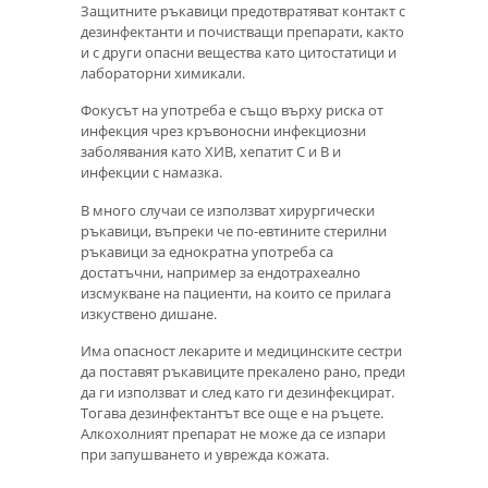
Защитните ръкавици предотвратяват контакт с
дезинфектанти и почистващи препарати, както
и с други опасни вещества като цитостатици и
лабораторни химикали.
Фокусът на употреба е също върху риска от
инфекция чрез кръвоносни инфекциозни
заболявания като ХИВ, хепатит С и В и
инфекции с намазка.
В много случаи се използват хирургически
ръкавици, въпреки че по-евтините стерилни
ръкавици за еднократна употреба са
достатъчни, например за ендотрахеално
изсмукване на пациенти, на които се прилага
изкуствено дишане.
Има опасност лекарите и медицинските сестри
да поставят ръкавиците прекалено рано, преди
да ги използват и след като ги дезинфекцират.
Тогава дезинфектантът все още е на ръцете.
Алкохолният препарат не може да се изпари
при запушването и уврежда кожата.