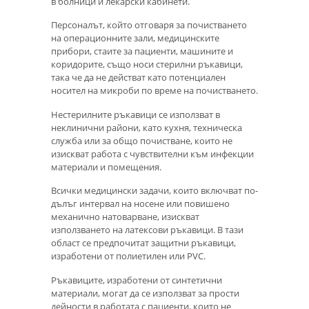
в болници и лекарски кабинети.
Персоналът, който отговаря за почистването
на операционните зали, медицинските
прибори, стаите за пациенти, машините и
коридорите, също носи стерилни ръкавици,
така че да не действат като потенциален
носител на микроби по време на почистването.
Нестерилните ръкавици се използват в
неклинични райони, като кухня, техническа
служба или за общо почистване, които не
изискват работа с чувствителни към инфекции
материали и помещения.
Всички медицински задачи, които включват по-
дълъг интервал на носене или повишено
механично натоварване, изискват
използването на латексови ръкавици. В тази
област се предпочитат защитни ръкавици,
изработени от полиетилен или PVC.
Ръкавиците, изработени от синтетични
материали, могат да се използват за прости
дейности в работата с пациенти, които не