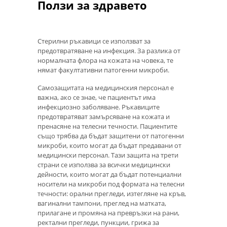
Ползи за здравето
Стерилни ръкавици се използват за
предотвратяване на инфекция. За разлика от
нормалната флора на кожата на човека, те
нямат факултативни патогенни микроби.
Самозащитата на медицинския персонал е
важна, ако се знае, че пациентът има
инфекциозно заболяване. Ръкавиците
предотвратяват замърсяване на кожата и
пренасяне на телесни течности. Пациентите
също трябва да бъдат защитени от патогенни
микроби, които могат да бъдат предавани от
медицински персонал. Тази защита на трети
страни се използва за всички медицински
дейности, които могат да бъдат потенциални
носители на микроби под формата на телесни
течности: орални прегледи, изтегляне на кръв,
вагинални тампони, преглед на матката,
прилагане и промяна на превръзки на рани,
ректални прегледи, пункции, грижа за