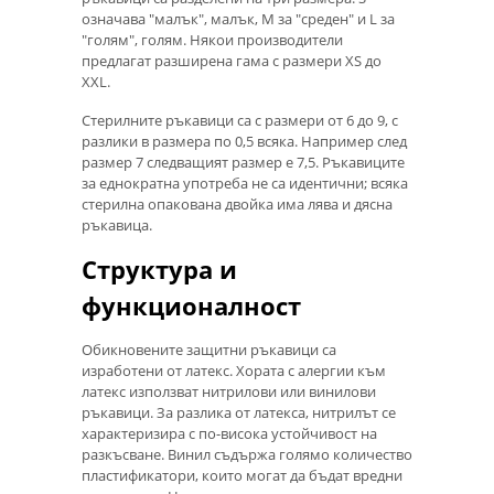
означава "малък", малък, M за "среден" и L за
"голям", голям. Някои производители
предлагат разширена гама с размери XS до
XXL.
Стерилните ръкавици са с размери от 6 до 9, с
разлики в размера по 0,5 всяка. Например след
размер 7 следващият размер е 7,5. Ръкавиците
за еднократна употреба не са идентични; всяка
стерилна опакована двойка има лява и дясна
ръкавица.
Структура и
функционалност
Обикновените защитни ръкавици са
изработени от латекс. Хората с алергии към
латекс използват нитрилови или винилови
ръкавици. За разлика от латекса, нитрилът се
характеризира с по-висока устойчивост на
разкъсване. Винил съдържа голямо количество
пластификатори, които могат да бъдат вредни