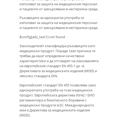
използват за защита на медицинския персонал
и пациенти от замърсяване в нестерилна среда.
Ръкавиците за еднократна употреба се
използват за защита на медицинския персонал
и пациенти от замърсяване в нестерилна среда.
$config[ads_text1] not found
Законодателят класифицира ръкавиците като
медицински продукт. Поради тази причина те
трябва да имат определени качествени
характеристики и да отговарят на изискванията
на европейския стандарт EN 455-1 до -4,
Директивата за медицинските изделия (MDD) и
няколко стандарта DIN.
Европейският стандарт EN 455 позволява само
еднократната употреба на този медицински
продукт. Европейската директива 93/42 / ЕИО
регламентира и безопасното боравене с
медицински продукти в ЕС. Международното
име е Директива за медицинските изделия
(MDD).