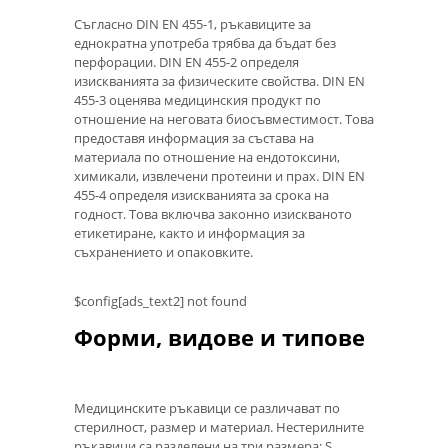
Съгласно DIN EN 455-1, ръкавиците за
еднократна употреба трябва да бъдат без
перфорации. DIN EN 455-2 определя
изискванията за физическите свойства. DIN EN
455-3 оценява медицинския продукт по
отношение на неговата биосъвместимост. Това
предоставя информация за състава на
материала по отношение на ендотоксини,
химикали, извлечени протеини и прах. DIN EN
455-4 определя изискванията за срока на
годност. Това включва законно изискваното
етикетиране, както и информация за
съхранението и опаковките.
$config[ads_text2] not found
Форми, видове и типове
Медицинските ръкавици се различават по
стерилност, размер и материал. Нестерилните
ръкавици са разделени на три размера: S