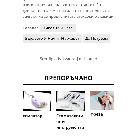
изискват повишена тактилна точност. За
дейности с голяма тактилна чувствителност и
сцепление се предпочитат латексови ръкавици.
Тагове:
Животни И Pets-
Здравето И Начин На Живот
Да Пътувам
$config[ads_kvadrat] not found
ПРЕПОРЪЧАНО
Фреза
Стоматологи
епилатор
Сърде
чни
катет
инструменти