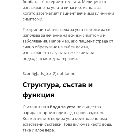
борбата с бактериите в устата. Медицинско
изплакване на устата винаги се използва,
когато засегнатият пациент вече има клинични
симптоми.
По принцип обаче, вода за уста не може да се
използва за лечение на всички симптоми и
заболявания. Например, ако пациент страда от
силно образуване на зъбен камък,
изплакването на устата не се счита за
подходящ метод на терапия.
$config[ads_text2] not found
Структура, състав и
функция
Съставът на a
Вода за уста
по същество
варира от производител до производител.
Козметичните води за уста обикновено имат
естествени съставки. Това включва както вода,
така и алое вера.