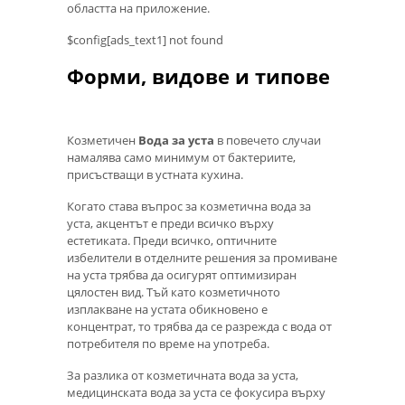
областта на приложение.
$config[ads_text1] not found
Форми, видове и типове
Козметичен
Вода за уста
в повечето случаи
намалява само минимум от бактериите,
присъстващи в устната кухина.
Когато става въпрос за козметична вода за
уста, акцентът е преди всичко върху
естетиката. Преди всичко, оптичните
избелители в отделните решения за промиване
на уста трябва да осигурят оптимизиран
цялостен вид. Тъй като козметичното
изплакване на устата обикновено е
концентрат, то трябва да се разрежда с вода от
потребителя по време на употреба.
За разлика от козметичната вода за уста,
медицинската вода за уста се фокусира върху