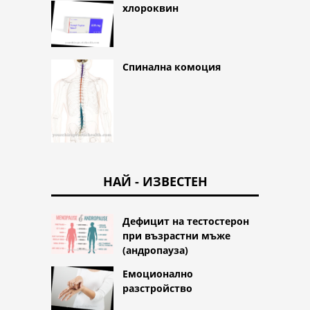
хлороквин
Спинална комоция
НАЙ - ИЗВЕСТЕН
Дефицит на тестостерон
при възрастни мъже
(андропауза)
Емоционално
разстройство