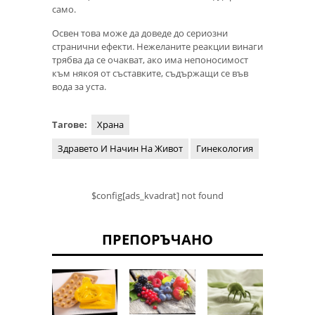
само.
Освен това може да доведе до сериозни
странични ефекти. Нежеланите реакции винаги
трябва да се очакват, ако има непоносимост
към някоя от съставките, съдържащи се във
вода за уста.
Тагове:
Храна
Здравето И Начин На Живот
Гинекология
$config[ads_kvadrat] not found
ПРЕПОРЪЧАНО