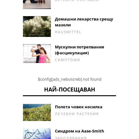
Домашни лекарства срещу
мазоли
HAUSMITTEL
Мускулни потрепвания
(фасцикулация)
СИМПТОМИ
$config[ads_neboscreb] not found
НАЙ-ПОСЕЩАВАН
Полета човек носилка
ЛЕЧЕБНИ РАСТЕНИЯ
Синдром на Aase-Smith
ЗАБОЛЯВАНИЯ