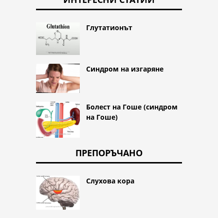
Глутатионът
Синдром на изгаряне
Болест на Гоше (синдром
на Гоше)
ПРЕПОРЪЧАНО
Слухова кора