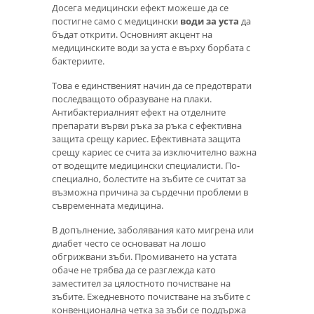
Досега медицински ефект можеше да се
постигне само с медицински
води за уста
да
бъдат открити. Основният акцент на
медицинските води за уста е върху борбата с
бактериите.
Това е единственият начин да се предотврати
последващото образуване на плаки.
Антибактериалният ефект на отделните
препарати върви ръка за ръка с ефективна
защита срещу кариес. Ефективната защита
срещу кариес се счита за изключително важна
от водещите медицински специалисти. По-
специално, болестите на зъбите се считат за
възможна причина за сърдечни проблеми в
съвременната медицина.
В допълнение, заболявания като мигрена или
диабет често се основават на лошо
обгрижвани зъби. Промиването на устата
обаче не трябва да се разглежда като
заместител за цялостното почистване на
зъбите. Ежедневното почистване на зъбите с
конвенционална четка за зъби се поддържа