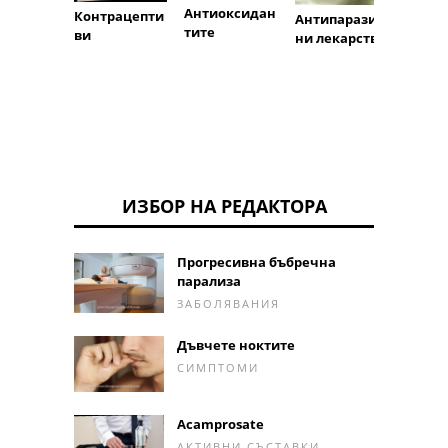
Капки
Антиоксидан
Контрацепти
Антипаразит
тите
ви
ни лекарства
ИЗБОР НА РЕДАКТОРА
Прогресивна бъбречна
парализа
ЗАБОЛЯВАНИЯ
Дъвчете ноктите
СИМПТОМИ
Acamprosate
АКТИВНИ СЪСТАВКИ