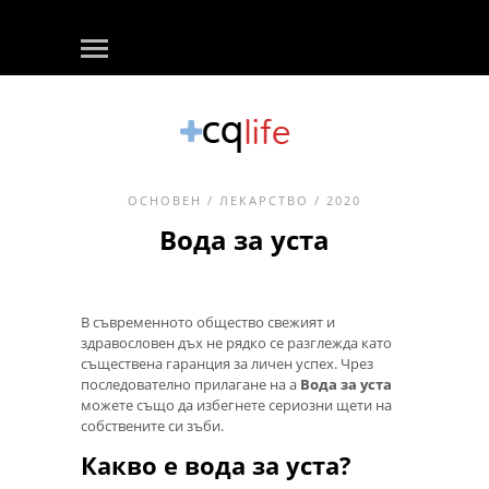
ОСНОВЕН
/
ЛЕКАРСТВО
/ 2020
Вода за уста
В съвременното общество свежият и
здравословен дъх не рядко се разглежда като
съществена гаранция за личен успех. Чрез
последователно прилагане на a
Вода за уста
можете също да избегнете сериозни щети на
собствените си зъби.
Какво е вода за уста?