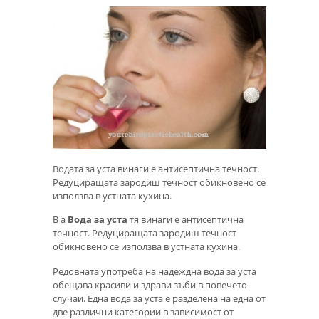
Водата за уста винаги е антисептична течност.
Редуциращата зародиш течност обикновено се
използва в устната кухина.
В a
Вода за уста
тя винаги е антисептична
течност. Редуциращата зародиш течност
обикновено се използва в устната кухина.
Редовната употреба на надеждна вода за уста
обещава красиви и здрави зъби в повечето
случаи. Една вода за уста е разделена на една от
две различни категории в зависимост от