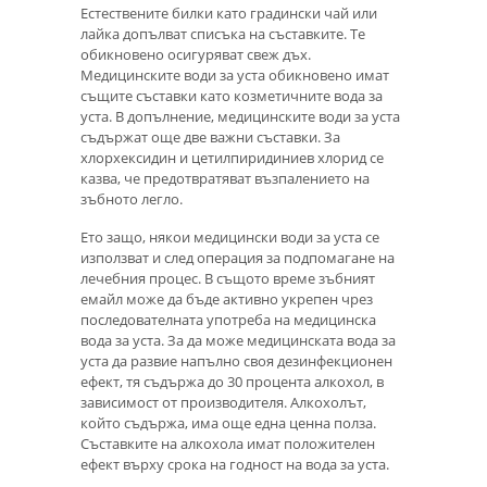
Естествените билки като градински чай или
лайка допълват списъка на съставките. Те
обикновено осигуряват свеж дъх.
Медицинските води за уста обикновено имат
същите съставки като козметичните вода за
уста. В допълнение, медицинските води за уста
съдържат още две важни съставки. За
хлорхексидин и цетилпиридиниев хлорид се
казва, че предотвратяват възпалението на
зъбното легло.
Ето защо, някои медицински води за уста се
използват и след операция за подпомагане на
лечебния процес. В същото време зъбният
емайл може да бъде активно укрепен чрез
последователната употреба на медицинска
вода за уста. За да може медицинската вода за
уста да развие напълно своя дезинфекционен
ефект, тя съдържа до 30 процента алкохол, в
зависимост от производителя. Алкохолът,
който съдържа, има още една ценна полза.
Съставките на алкохола имат положителен
ефект върху срока на годност на вода за уста.