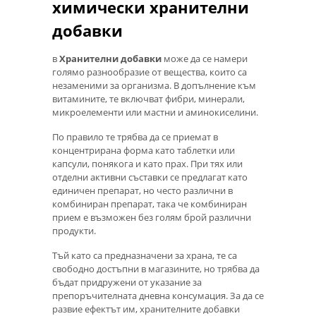
химически хранителни
добавки
в
Хранителни добавки
може да се намери
голямо разнообразие от вещества, които са
незаменими за организма. В допълнение към
витамините, те включват фибри, минерали,
микроелементи или мастни и аминокиселини.
По правило те трябва да се приемат в
концентрирана форма като таблетки или
капсули, понякога и като прах. При тях или
отделни активни съставки се предлагат като
единичен препарат, но често различни в
комбиниран препарат, така че комбиниран
прием е възможен без голям брой различни
продукти.
Тъй като са предназначени за храна, те са
свободно достъпни в магазините, но трябва да
бъдат придружени от указание за
препоръчителната дневна консумация. За да се
развие ефектът им, хранителните добавки