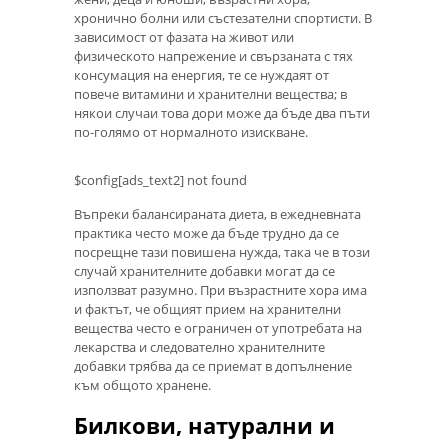
хронично болни или състезателни спортисти. В
зависимост от фазата на живот или
физическото напрежение и свързаната с тях
консумация на енергия, те се нуждаят от
повече витамини и хранителни вещества; в
някои случаи това дори може да бъде два пъти
по-голямо от нормалното изискване.
$config[ads_text2] not found
Въпреки балансираната диета, в ежедневната
практика често може да бъде трудно да се
посрещне тази повишена нужда, така че в този
случай хранителните добавки могат да се
използват разумно. При възрастните хора има
и фактът, че общият прием на хранителни
вещества често е ограничен от употребата на
лекарства и следователно хранителните
добавки трябва да се приемат в допълнение
към общото хранене.
Билкови, натурални и