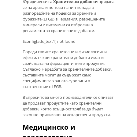
Юридически са
Хранителни добавки
придава
се на храна и по този начин попада в
разпоредбите на Кодекса за храните и
фуражите (LFGB) в Германия; разрешените
минерали и витамини са изброени в
регламента за хранителните добавки.
$config[ads_text1] not found
Поради своите хранителни и физиологични
ефекти, някои хранителни добавки имат и
свойствата на фармацевтичните продукти.
Съгласно Наредбата за хранителните добавки,
съставките могат да съдържат само
специфични за храната суровини в
съответствие с LFGB.
Въпреки това много производители се опитват
да продават продуктите като хранителни
добавки, които всъщност трябва да бъдат
законно приписани на лекарствени продукти.
Медицинско и