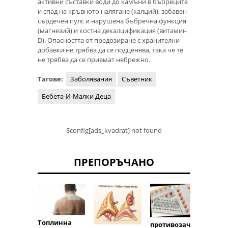
активни съставки води до камъни в бъбреците
и спад на кръвното налягане (калций), забавен
сърдечен пулс и нарушена бъбречна функция
(магнезий) и костна декалцификация (витамин
D). Опасността от предозиране с хранителни
добавки не трябва да се подценява, така че те
не трябва да се приемат небрежно.
Тагове:
Заболявания
Съветник
Бебета-И-Малки Деца
$config[ads_kvadrat] not found
ПРЕПОРЪЧАНО
Топлинна
противозача
Антив