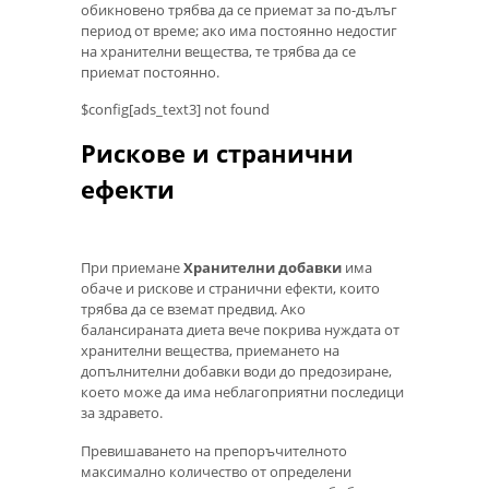
обикновено трябва да се приемат за по-дълъг
период от време; ако има постоянно недостиг
на хранителни вещества, те трябва да се
приемат постоянно.
$config[ads_text3] not found
Рискове и странични
ефекти
При приемане
Хранителни добавки
има
обаче и рискове и странични ефекти, които
трябва да се вземат предвид. Ако
балансираната диета вече покрива нуждата от
хранителни вещества, приемането на
допълнителни добавки води до предозиране,
което може да има неблагоприятни последици
за здравето.
Превишаването на препоръчителното
максимално количество от определени