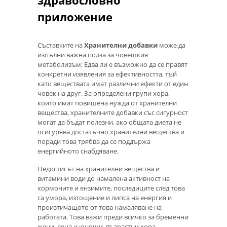
здравословно
приложение
Съставките на
Хранителни добавки
може да
изпълни важна полза за човешкия
метаболизъм; Едва ли е възможно да се правят
конкретни изявления за ефективността, тъй
като веществата имат различни ефекти от един
човек на друг. За определени групи хора,
които имат повишена нужда от хранителни
вещества, хранителните добавки със сигурност
могат да бъдат полезни, ако общата диета не
осигурява достатъчно хранителни вещества и
поради това трябва да се поддържа
енергийното снабдяване.
Недостигът на хранителни вещества и
витамини води до намалена активност на
хормоните и ензимите, последиците след това
са умора, изтощение и липса на енергия и
произтичащото от това намаляване на
работата. Това важи преди всичко за бременни
жени, деца и юноши, възрастни хора,