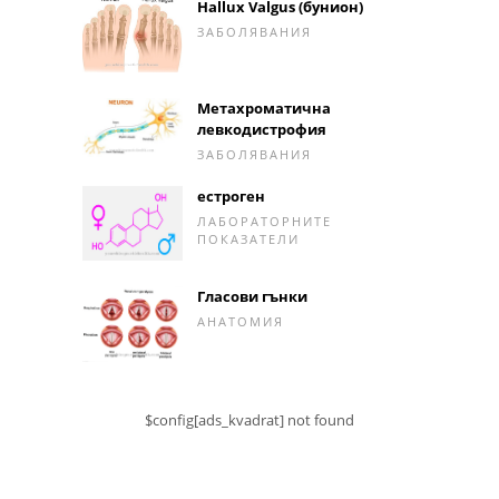
Hallux Valgus (бунион)
ЗАБОЛЯВАНИЯ
Метахроматична
левкодистрофия
ЗАБОЛЯВАНИЯ
естроген
ЛАБОРАТОРНИТЕ
ПОКАЗАТЕЛИ
Гласови гънки
АНАТОМИЯ
$config[ads_kvadrat] not found