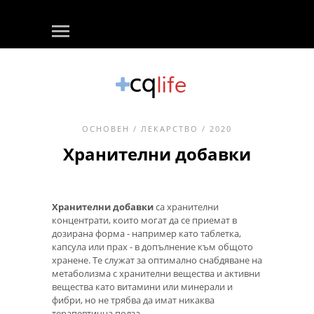
ОСНОВЕН
/
ЛЕКАРСТВО
/ 2020
Хранителни добавки
Хранителни добавки
са хранителни
концентрати, които могат да се приемат в
дозирана форма - например като таблетка,
капсула или прах - в допълнение към общото
хранене. Те служат за оптимално снабдяване на
метаболизма с хранителни вещества и активни
вещества като витамини или минерали и
фибри, но не трябва да имат никаква
терапевтична полза.