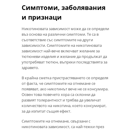
Симптоми, заболявания
и признаци
Никотиновата зависимост може да се определи
въз основа на различни симптоми. Те са в
съответствие със симптомите на други
зависимости. Симптомите на никотиновата
зависимост най-вече включват желание за
тютюневи изделия и желание да продължат да
употребяват тютюн, въпреки последствията за
здравето.
В крайна сметка пристрастяването се определя
от факта, че симптомите на отнемане се
появяват, ако никотинът вече не се консумира.
Освен това повечето хора са склонни да
развият толерантност и трябва да увеличат
количеството на никотина, което консумират,
за да изпитат същия ефект.
Симптомите на отнемане, свързани с
никотиновата зависимост, са най-тежки през