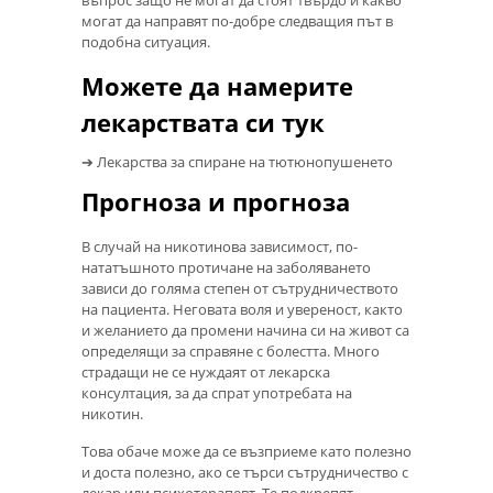
въпрос защо не могат да стоят твърдо и какво
могат да направят по-добре следващия път в
подобна ситуация.
Можете да намерите
лекарствата си тук
➔ Лекарства за спиране на тютюнопушенето
Прогноза и прогноза
В случай на никотинова зависимост, по-
нататъшното протичане на заболяването
зависи до голяма степен от сътрудничеството
на пациента. Неговата воля и увереност, както
и желанието да промени начина си на живот са
определящи за справяне с болестта. Много
страдащи не се нуждаят от лекарска
консултация, за да спрат употребата на
никотин.
Това обаче може да се възприеме като полезно
и доста полезно, ако се търси сътрудничество с