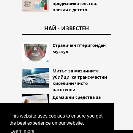
предизвикателство:
влекач с детето
НАЙ - ИЗВЕСТЕН
Страничен птеригоиден
мускул
Митът за мазнините
убийци: са транс-мастни
киселини чисто
патогенни
Домашни средства за
лечение на очни
инфекции
This website uses cookies to ensure you get
the best experience on our website.
Learn more