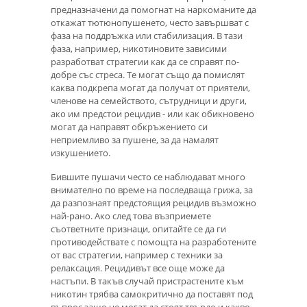
предназначени да помогнат на наркоманите да
откажат тютюнопушенето, често завършват с
фаза на поддръжка или стабилизация. В тази
фаза, например, никотиновите зависими
разработват стратегии как да се справят по-
добре със стреса. Те могат също да помислят
каква подкрепа могат да получат от приятели,
членове на семейството, сътрудници и други,
ако им предстои рецидив - или как обикновено
могат да направят обкръжението си
неприемливо за пушене, за да намалят
изкушението.
Бившите пушачи често се наблюдават много
внимателно по време на последваща грижа, за
да разпознаят предстоящия рецидив възможно
най-рано. Ако след това възприемете
съответните признаци, опитайте се да ги
противодействате с помощта на разработените
от вас стратегии, например с техники за
релаксация. Рецидивът все още може да
настъпи. В такъв случай пристрастените към
никотин трябва самокритично да поставят под