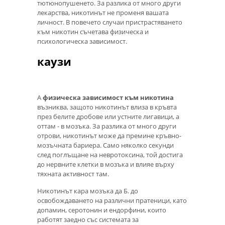
тютюнопушенето. За разлика от много други
лекарства, никотинът не променя вашата
личност. В повечето случаи пристрастяването
към никотин съчетава физическа и
психологическа зависимост.
каузи
А
физическа зависимост към никотина
възниква, защото никотинът влиза в кръвта
през белите дробове или устните лигавици, а
оттам - в мозъка. За разлика от много други
отрови, никотинът може да премине кръвно-
мозъчната бариера. Само няколко секунди
след поглъщане на невротоксина, той достига
до нервните клетки в мозъка и влияе върху
тяхната активност там.
Никотинът кара мозъка да Б. до
освобождаването на различни пратеници, като
допамин, серотонин и ендорфини, които
работят заедно със системата за