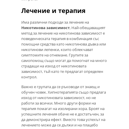
Лечение и терапия
Има различни подходи за лечение на
Никотинова зависимост
, Най-обещаващият
метод за лечение на никотинова зависимост е
поведенческата терапия в комбинация със
помощни средства като никотинова дъвка или
никотинови лепенки, които облекчават
симптомите на отнемане. Групите за
самопомощ също могат да помогнат на много
страдащи на изход от никотиновата
зависимост, тъй като те предлагат определен
контрол.
Важно е групата да се ръководи от знаещ и
обучен човек. Хипнотерапията също предлага
изход от никотиновата зависимост, но не
работи за всички. Много други форми на
терапия помагат на изолирани хора. Броят на
успешните лечения обаче не е достатъчен, за
да демонстрира ефект. Вместо това успехът на
лечението може да се дължи и на плацебо