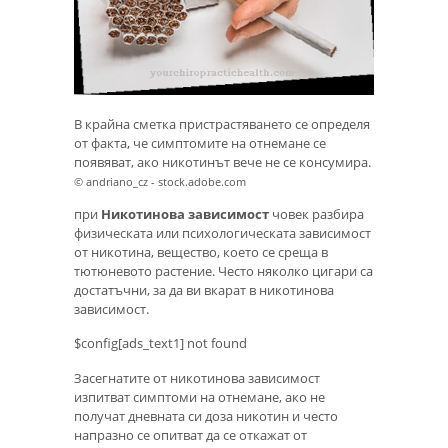
В крайна сметка пристрастяването се определя
от факта, че симптомите на отнемане се
появяват, ако никотинът вече не се консумира.
© andriano_cz - stock.adobe.com
при
Никотинова зависимост
човек разбира
физическата или психологическата зависимост
от никотина, вещество, което се среща в
тютюневото растение. Често няколко цигари са
достатъчни, за да ви вкарат в никотинова
зависимост.
$config[ads_text1] not found
Засегнатите от никотинова зависимост
изпитват симптоми на отнемане, ако не
получат дневната си доза никотин и често
напразно се опитват да се откажат от