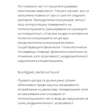
По-голямата част от пушачите развиват
никотинова зависимост. Такъв е случаят, ако са
изпълнени повече от три от шестте следните
критерия: Принудителна консумация, липса /
лош контрол върху поведението на
тютюнопушенето, разширяване на границите
на толерантност, отлагане на други интереси в
полза на консумацията на цигари,
продължителна консумация въпреки
съществуващите физически / психологически
последващи повреди, физически симптоми на
отнемане, като агресивност, раздразнителност,
нарушения в концентрацията.
$config[ads_text4] not found
Първата цигара се дължи рано сутрин -
обикновено преди закуска; ежедневното
потребление се увеличава. Независимият опит
за намаляване или отказване от
тютюнопушенето често води до нарушения на
съня, раздразнителност, агресивност,