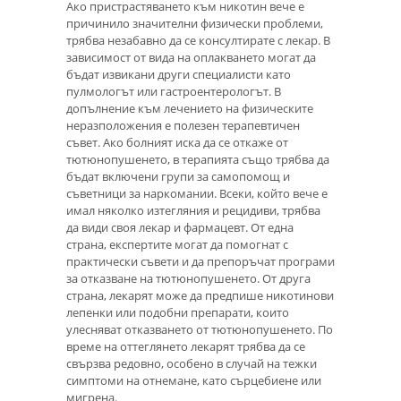
Ако пристрастяването към никотин вече е
причинило значителни физически проблеми,
трябва незабавно да се консултирате с лекар. В
зависимост от вида на оплакването могат да
бъдат извикани други специалисти като
пулмологът или гастроентерологът. В
допълнение към лечението на физическите
неразположения е полезен терапевтичен
съвет. Ако болният иска да се откаже от
тютюнопушенето, в терапията също трябва да
бъдат включени групи за самопомощ и
съветници за наркомании. Всеки, който вече е
имал няколко изтегляния и рецидиви, трябва
да види своя лекар и фармацевт. От една
страна, експертите могат да помогнат с
практически съвети и да препоръчат програми
за отказване на тютюнопушенето. От друга
страна, лекарят може да предпише никотинови
лепенки или подобни препарати, които
улесняват отказването от тютюнопушенето. По
време на оттеглянето лекарят трябва да се
свързва редовно, особено в случай на тежки
симптоми на отнемане, като сърцебиене или
мигрена.