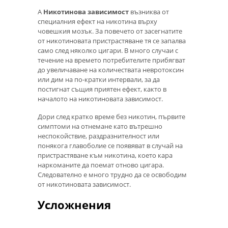
А
Никотинова зависимост
възниква от
специалния ефект на никотина върху
човешкия мозък. За повечето от засегнатите
от никотиновата пристрастяване тя се запалва
само след няколко цигари. В много случаи с
течение на времето потребителите прибягват
до увеличаване на количествата невротоксин
или дим на по-кратки интервали, за да
постигнат същия приятен ефект, както в
началото на никотиновата зависимост.
Дори след кратко време без никотин, първите
симптоми на отнемане като вътрешно
неспокойствие, раздразнителност или
понякога главоболие се появяват в случай на
пристрастяване към никотина, което кара
наркоманите да поемат отново цигара.
Следователно е много трудно да се освободим
от никотиновата зависимост.
Усложнения