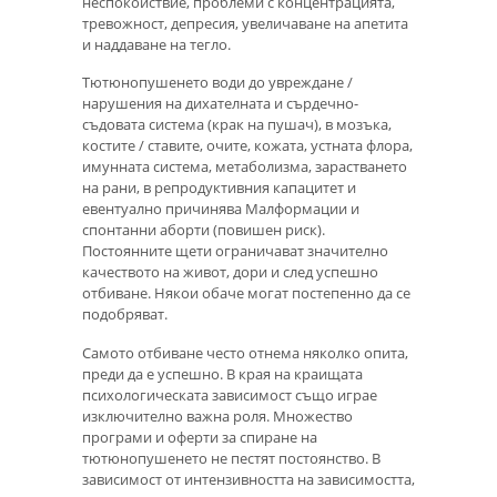
неспокойствие, проблеми с концентрацията,
тревожност, депресия, увеличаване на апетита
и наддаване на тегло.
Тютюнопушенето води до увреждане /
нарушения на дихателната и сърдечно-
съдовата система (крак на пушач), в мозъка,
костите / ставите, очите, кожата, устната флора,
имунната система, метаболизма, зарастването
на рани, в репродуктивния капацитет и
евентуално причинява Малформации и
спонтанни аборти (повишен риск).
Постоянните щети ограничават значително
качеството на живот, дори и след успешно
отбиване. Някои обаче могат постепенно да се
подобряват.
Самото отбиване често отнема няколко опита,
преди да е успешно. В края на краищата
психологическата зависимост също играе
изключително важна роля. Множество
програми и оферти за спиране на
тютюнопушенето не пестят постоянство. В
зависимост от интензивността на зависимостта,