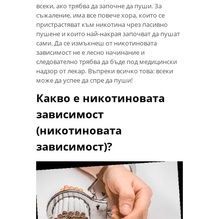
всеки, ако трябва да започне да пуши. За
съжаление, има все повече хора, които се
пристрастяват към никотина чрез пасивно
пушене и които най-накрая започват да пушат
сами. Да се ​​измъкнеш от никотиновата
зависимост не е лесно начинание и
следователно трябва да бъде под медицински
надзор от лекар. Въпреки всичко това: всеки
може да успее да спре да пуши!
Какво е никотиновата
зависимост
(никотиновата
зависимост)?