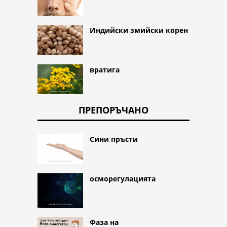
Индийски змийски корен
вратига
ПРЕПОРЪЧАНО
Сини пръсти
осморегулацията
Фаза на