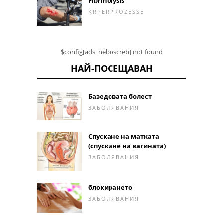
Fibrinolysis
KRPERPROZESSE
$config[ads_neboscreb] not found
НАЙ-ПОСЕЩАВАН
Базедовата болест
ЗАБОЛЯВАНИЯ
Спускане на матката
(спускане на вагината)
ЗАБОЛЯВАНИЯ
блокирането
ЗАБОЛЯВАНИЯ