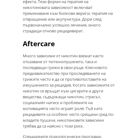
ефекта. Тези форми на терапия на
никотиновата зависимост включват
преминаване към билкови вериги, терапия на
отвращение или акупунктура. Дори след
първоначално успешно лечение, много
страдащи отново рецидивират.
Aftercare
Много зависими от никотин вземат както
отказване от тютюнопушенето, така и
последващи грижи в свои ръце. Ключовото
предизвикателство при проследяването на
грижите често е да се противопоставите на
изкушението за рецидив. Когато зависимите от
никотин се връщат към цигарите и други
вещества, съдържащи никотин, стресът,
социалният натиск и проблемите на
мотивацията често играят роля. Тъй като
рецидивите са особено често срещани сред по-
младите пушачи, никотиновите зависими
трябва да са наясно с този риск.
Специалните психологически програми,