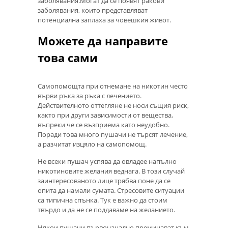
заболявания.Могат да се появят ракови
заболявания, които представляват
потенциална заплаха за човешкия живот.
Можете да направите
това сами
Самопомощта при отнемане на никотин често
върви ръка за ръка с лечението.
Действителното оттегляне не носи същия риск,
както при други зависимости от вещества,
въпреки че се възприема като неудобно.
Поради това много пушачи не търсят лечение,
а разчитат изцяло на самопомощ.
Не всеки пушач успява да овладее напълно
никотиновите желания веднага. В този случай
заинтересованото лице трябва поне да се
опита да намали сумата. Стресовите ситуации
са типична спънка. Тук е важно да стоим
твърдо и да не се поддаваме на желанието.
Някои пушачи първоначално преминават към