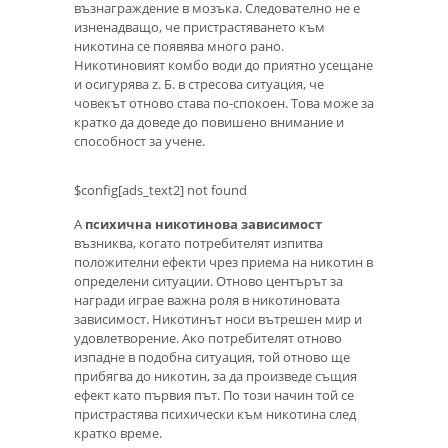
възнаграждение в мозъка. Следователно не е
изненадващо, че пристрастяването към
никотина се появява много рано.
Никотиновият комбо води до приятно усещане
и осигурява z. Б. в стресова ситуация, че
човекът отново става по-спокоен. Това може за
кратко да доведе до повишено внимание и
способност за учене.
$config[ads_text2] not found
А
психична никотинова зависимост
възниква, когато потребителят изпитва
положителни ефекти чрез приема на никотин в
определени ситуации. Отново центърът за
награди играе важна роля в никотиновата
зависимост. Никотинът носи вътрешен мир и
удовлетворение. Ако потребителят отново
изпадне в подобна ситуация, той отново ще
прибягва до никотин, за да произведе същия
ефект като първия път. По този начин той се
пристрастява психически към никотина след
кратко време.