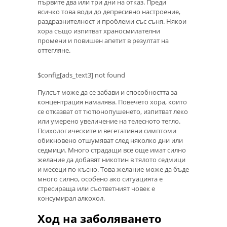
първите два или три дни на отказ. Преди
всичко това води до депресивно настроение,
раздразнителност и проблеми със съня. Някои
хора също изпитват храносмилателни
промени и повишен апетит в резултат на
оттегляне.
$config[ads_text3] not found
Пулсът може да се забави и способността за
концентрация намалява. Повечето хора, които
се отказват от тютюнопушенето, изпитват леко
или умерено увеличение на телесното тегло.
Психологическите и вегетативни симптоми
обикновено отшумяват след няколко дни или
седмици. Много страдащи все още имат силно
желание да добавят никотин в тялото седмици
и месеци по-късно. Това желание може да бъде
много силно, особено ако ситуацията е
стресираща или съответният човек е
консумирал алкохол.
Ход на заболяването