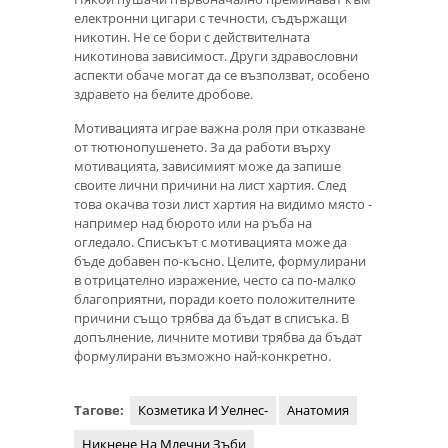
електронни цигари с течности, съдържащи
никотин. Не се бори с действителната
никотинова зависимост. Други здравословни
аспекти обаче могат да се възползват, особено
здравето на белите дробове.
Мотивацията играе важна роля при отказване
от тютюнопушенето. За да работи върху
мотивацията, зависимият може да запише
своите лични причини на лист хартия. След
това окачва този лист хартия на видимо място -
например над бюрото или на ръба на
огледало. Списъкът с мотивацията може да
бъде добавен по-късно. Целите, формулирани
в отрицателно изражение, често са по-малко
благоприятни, поради което положителните
причини също трябва да бъдат в списъка. В
допълнение, личните мотиви трябва да бъдат
формулирани възможно най-конкретно.
Тагове:
Козметика И Уелнес-
Анатомия
Никнене На Млечни Зъби