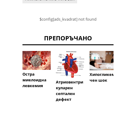
$config[ads_kvadrat] not found
ПРЕПОРЪЧАНО
Остра
Ембол
Хипогликеми
миелоидна
около
чен шок
Атриовентри
левкемия
та те
куларен
септален
дефект