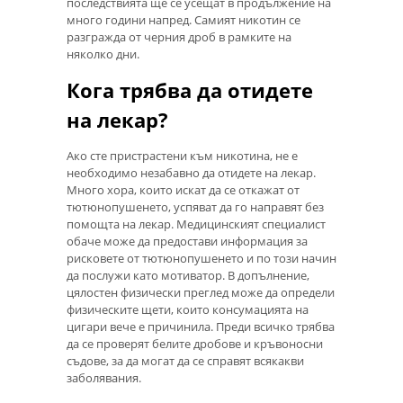
последствията ще се усещат в продължение на
много години напред. Самият никотин се
разгражда от черния дроб в рамките на
няколко дни.
Кога трябва да отидете
на лекар?
Ако сте пристрастени към никотина, не е
необходимо незабавно да отидете на лекар.
Много хора, които искат да се откажат от
тютюнопушенето, успяват да го направят без
помощта на лекар. Медицинският специалист
обаче може да предостави информация за
рисковете от тютюнопушенето и по този начин
да послужи като мотиватор. В допълнение,
цялостен физически преглед може да определи
физическите щети, които консумацията на
цигари вече е причинила. Преди всичко трябва
да се проверят белите дробове и кръвоносни
съдове, за да могат да се справят всякакви
заболявания.