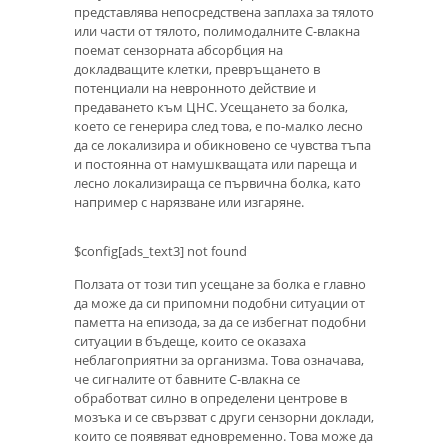
представлява непосредствена заплаха за тялото
или части от тялото, полимодалните С-влакна
поемат сензорната абсорбция на
докладващите клетки, превръщането в
потенциали на невронното действие и
предаването към ЦНС. Усещането за болка,
което се генерира след това, е по-малко лесно
да се локализира и обикновено се чувства тъпа
и постоянна от намушкващата или пареща и
лесно локализираща се първична болка, като
например с нарязване или изгаряне.
$config[ads_text3] not found
Ползата от този тип усещане за болка е главно
да може да си припомни подобни ситуации от
паметта на епизода, за да се избегнат подобни
ситуации в бъдеще, които се оказаха
неблагоприятни за организма. Това означава,
че сигналите от бавните С-влакна се
обработват силно в определени центрове в
мозъка и се свързват с други сензорни доклади,
които се появяват едновременно. Това може да