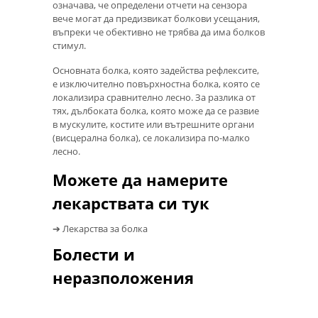
означава, че определени отчети на сензора
вече могат да предизвикат болкови усещания,
въпреки че обективно не трябва да има болков
стимул.
Основната болка, която задейства рефлексите,
е изключително повърхностна болка, която се
локализира сравнително лесно. За разлика от
тях, дълбоката болка, която може да се развие
в мускулите, костите или вътрешните органи
(висцерална болка), се локализира по-малко
лесно.
Можете да намерите
лекарствата си тук
➔ Лекарства за болка
Болести и
неразположения