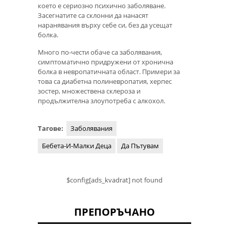
което е сериозно психично заболяване.
Засегнатите са склонни да нанасят
наранявания върху себе си, без да усещат
болка.
Много по-чести обаче са заболявания,
симптоматично придружени от хронична
болка в невропатичната област. Примери за
това са диабетна полиневропатия, херпес
зостер, множествена склероза и
продължителна злоупотреба с алкохол.
Тагове:
Заболявания
Бебета-И-Малки Деца
Да Пътувам
$config[ads_kvadrat] not found
ПРЕПОРЪЧАНО