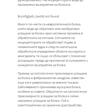
функционалност на ноцицепторите води до
променено възприятие на болката.
$config[ads_text4] not found
Много по-чести са невропатичната болка,
която води до обратимо или необратимо
усещане за болка чрез системна промяна в
обработката на сигнала. Сигналите на
ноцицепторите се обработват първо в
таламичните ядра и след по-нататъшна
обработка в определени области на кората и
амигдалата, те също се сблъскват с психични
асоциации, преди да проникнат в съзнанието с
конкретно възприятие за болка.
Пример за патологично прекомерно усещане
за болка е фибромиалгия синдром, известен
още като ревматизъм на меките тъкани.
Заболяването причинява мускулна болка,
особено в ставите. Обратното на патологично
прекомерното усещане за болка е силно
намалено усещане за болка. Той е
симптоматичен за гранично разстройство,