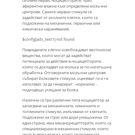
сетивни нерви, ноцицепторите, чрез
аферентни влакна към определени мозъчни
центрове. Самите нервни стимули се
задействат от околните клетки, които са
подложени на механични, термични или
химически наранявания.
$config[ads_text1] not found
Повредените клетки освобождават вестоносни
вещества, които могат да задействат
потенциали за действие в ноцицепторите,
които се докладват на мозъка за по-нататъшна
обработка. Отговорните мозъчни центрове
събират болковите стимули, оценяват ги и ги
използват, за да генерират - нормално -
подходящо усещане за болка.
Налични са три различни типа ноцицептор за
записване на механичните, химичните и
топлинните стимули, излъчвани от клетките,
подложени на стрес или дори унищожени. От
една страна, има механорецепторите, които са
специализирани в механични стимули, които
имат A-делта влакна, които се провеждат