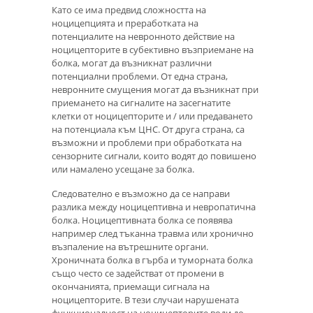
Като се има предвид сложността на
ноцицепцията и преработката на
потенциалите на невронното действие на
ноцицепторите в субективно възприемане на
болка, могат да възникнат различни
потенциални проблеми. От една страна,
невронните смущения могат да възникнат при
приемането на сигналите на засегнатите
клетки от ноцицепторите и / или предаването
на потенциала към ЦНС. От друга страна, са
възможни и проблеми при обработката на
сензорните сигнали, които водят до повишено
или намалено усещане за болка.
Следователно е възможно да се направи
разлика между ноцицептивна и невропатична
болка. Ноцицептивната болка се появява
например след тъканна травма или хронично
възпаление на вътрешните органи.
Хроничната болка в гърба и туморната болка
също често се задействат от промени в
окончанията, приемащи сигнала на
ноцицепторите. В тези случаи нарушената