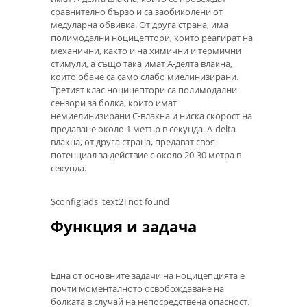
сравнително бързо и са заобиколени от
медуларна обвивка. От друга страна, има
полимодални ноцицептори, които реагират на
механични, както и на химични и термични
стимули, а също така имат А-делта влакна,
които обаче са само слабо миелинизирани.
Третият клас ноцицептори са полимодални
сензори за болка, които имат
немиелинизирани С-влакна и ниска скорост на
предаване около 1 метър в секунда. A-delta
влакна, от друга страна, предават своя
потенциал за действие с около 20-30 метра в
секунда.
$config[ads_text2] not found
Функция и задача
Една от основните задачи на ноцицепцията е
почти моменталното освобождаване на
болката в случай на непосредствена опасност.