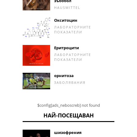
зъбобол
HAUSMITTEL
Окситоцин
ЛАБОРАТОРНИТЕ
ПОКАЗАТЕЛИ
Еритроцити
ЛАБОРАТОРНИТЕ
ПОКАЗАТЕЛИ
орнитоза
ЗАБОЛЯВАНИЯ
$config[ads_neboscreb] not found
НАЙ-ПОСЕЩАВАН
шизофрения