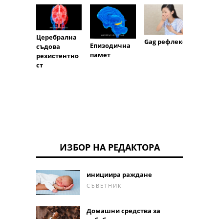
Церебрална
Gag рефлекс
бдите
Епизодична
съдова
памет
резистентно
ст
ИЗБОР НА РЕДАКТОРА
инициира раждане
СЪВЕТНИК
Домашни средства за