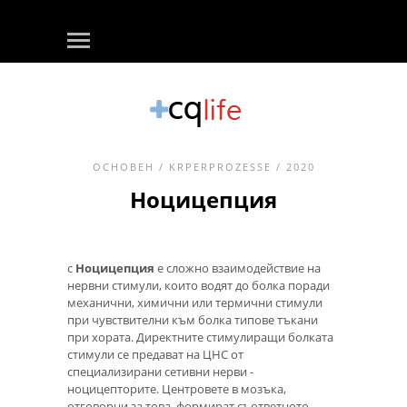
ОСНОВЕН
/
KRPERPROZESSE
/ 2020
Ноцицепция
с
Ноцицепция
е сложно взаимодействие на
нервни стимули, които водят до болка поради
механични, химични или термични стимули
при чувствителни към болка типове тъкани
при хората. Директните стимулиращи болката
стимули се предават на ЦНС от
специализирани сетивни нерви -
ноцицепторите. Центровете в мозъка,
отговорни за това, формират съответното