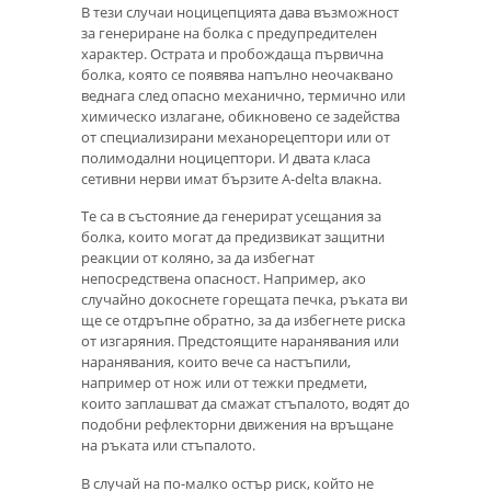
В тези случаи ноцицепцията дава възможност
за генериране на болка с предупредителен
характер. Острата и пробождаща първична
болка, която се появява напълно неочаквано
веднага след опасно механично, термично или
химическо излагане, обикновено се задейства
от специализирани механорецептори или от
полимодални ноцицептори. И двата класа
сетивни нерви имат бързите A-delta влакна.
Те са в състояние да генерират усещания за
болка, които могат да предизвикат защитни
реакции от коляно, за да избегнат
непосредствена опасност. Например, ако
случайно докоснете горещата печка, ръката ви
ще се отдръпне обратно, за да избегнете риска
от изгаряния. Предстоящите наранявания или
наранявания, които вече са настъпили,
например от нож или от тежки предмети,
които заплашват да смажат стъпалото, водят до
подобни рефлекторни движения на връщане
на ръката или стъпалото.
В случай на по-малко остър риск, който не