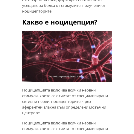
усещане за болка от стимулите, получени от
ноцицепторите.
Какво е ноцицепция?
Ноцицепцията включва всички нервни
стимули, които се отчитат от специализирани
сетивни нерви, ноцицепторите, чрез
аферентни влакна към определени мозъчни
центрове.
Ноцицепцията включва всички нервни
стимули, които се отчитат от специализирани