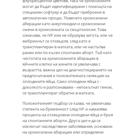
флуоресцентни цветове, така че хромозомите
могат да бъдат идентифицирани с помощта на
специален софтуер и да бъдат преброени в
автоматичен процес. Повечето хромозомни
аберации като анеуплоидии и хромозомни
смени в хромозомата са смъртоносни. Това
означава, че IVF или не образува зигота, или че
ембрионът се отхвърля, след като е
трансплантиран в матката, или че настъпва
ранен или по-късен спонтанен аборт. Тъй като
честотата на хромозомните аберации в
яйчните клетки на жените се увеличава с
възрастта, важна цел на диагностицирането на
предпочитания е положителната селекция на
оплодените яйца. Само оплодени яйца с -
доколкото е разпознаваем - непокътнат геном,
се трансплантират обратно в матката.
Положителният подбор се казва, че увеличава
степента на бременност след IVF и намалява
процента на отхвърлени оплодени яйца и броя
на спонтанните аборти. Друга цел е да се
изключат наследствени заболявания, основани
на хромозомни аберации или определени