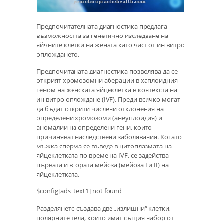
Предпочитателната диагностика предлага
възможността за генетично изследване на
яйчните клетки на жената като част от ин витро
оплождането.
Предпочитаната диагностика позволява да се
открият хромозомни аберации в хаплоидния
геном на женската яйцеклетка в контекста на
ин витро оплождане (IVF). Преди всичко могат
да бъдат открити числени отклонения на
определени хромозоми (анеуплоидия) и
аномалии на определени гени, които
причиняват наследствени заболявания. Когато
мъжка сперма се въведе в цитоплазмата на
яйцеклетката по време на IVF, се задейства
първата и втората мейоза (мейоза I и II) на
яйцеклетката.
$config[ads_text1] not found
Разделянето създава две „излишни“ клетки,
полярните тела, които имат същия набор от