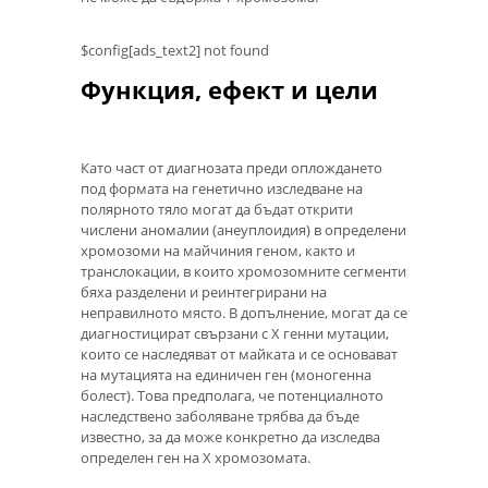
$config[ads_text2] not found
Функция, ефект и цели
Като част от диагнозата преди оплождането
под формата на генетично изследване на
полярното тяло могат да бъдат открити
числени аномалии (анеуплоидия) в определени
хромозоми на майчиния геном, както и
транслокации, в които хромозомните сегменти
бяха разделени и реинтегрирани на
неправилното място. В допълнение, могат да се
диагностицират свързани с X генни мутации,
които се наследяват от майката и се основават
на мутацията на единичен ген (моногенна
болест). Това предполага, че потенциалното
наследствено заболяване трябва да бъде
известно, за да може конкретно да изследва
определен ген на Х хромозомата.