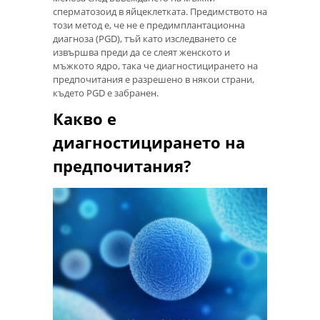
сперматозоид в яйцеклетката. Предимството на
този метод е, че не е предимплантационна
диагноза (PGD), тъй като изследването се
извършва преди да се слеят женското и
мъжкото ядро, така че диагностицирането на
предпочитания е разрешено в някои страни,
където PGD е забранен.
Какво е
диагностицирането на
предпочитания?