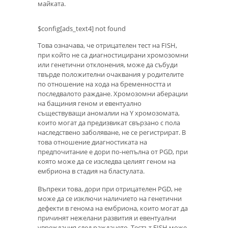
майката.
$config[ads_text4] not found
Това означава, че отрицателен тест на FISH,
при който не са диагностицирани хромозомни
или генетични отклонения, може да събуди
твърде положителни очаквания у родителите
по отношение на хода на бременността и
последвалото раждане. Хромозомни аберации
на бащиния геном и евентуално
съществуващи аномалии на Y хромозомата,
които могат да предизвикат свързано с пола
наследствено заболяване, не се регистрират. В
това отношение диагностиката на
предпочитание е дори по-непълна от PGD, при
която може да се изследва целият геном на
ембриона в стадия на бластулата.
Въпреки това, дори при отрицателен PGD, не
може да се изключи наличието на генетични
дефекти в генома на ембриона, които могат да
причинят нежелани развития и евентуални
увреждания след раждането. Тестът FISH може