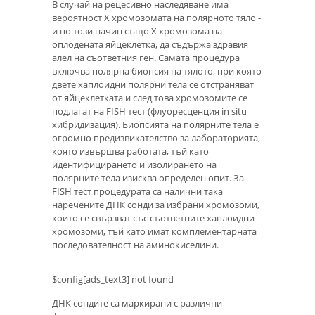
В случай на рецесивно наследяване има
вероятност Х хромозомата на полярното тяло -
и по този начин също Х хромозома на
оплодената яйцеклетка, да съдържа здравия
алел на съответния ген. Самата процедура
включва полярна биопсия на тялото, при която
двете хаплоидни полярни тела се отстраняват
от яйцеклетката и след това хромозомите се
подлагат на FISH тест (флуоресценция in situ
хибридизация). Биопсията на полярните тела е
огромно предизвикателство за лабораторията,
която извършва работата, тъй като
идентифицирането и изолирането на
полярните тела изисква определен опит. За
FISH тест процедурата са налични така
наречените ДНК сонди за избрани хромозоми,
които се свързват със съответните хаплоидни
хромозоми, тъй като имат комплементарната
последователност на аминокиселини.
$config[ads_text3] not found
ДНК сондите са маркирани с различни