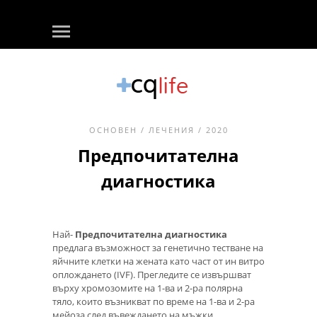
ОСНОВЕН
/
ЛЕЧЕНИЯ
/ 2020
Предпочитателна
диагностика
Най-
Предпочитателна диагностика
предлага възможност за генетично тестване на
яйчните клетки на жената като част от ин витро
оплождането (IVF). Прегледите се извършват
върху хромозомите на 1-ва и 2-ра полярна
тяло, които възникват по време на 1-ва и 2-ра
мейоза след въвеждането на мъжки