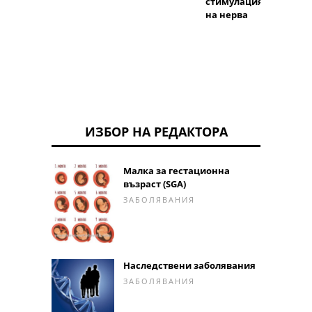
стимулация
на нерва
ИЗБОР НА РЕДАКТОРА
Малка за гестационна
възраст (SGA)
ЗАБОЛЯВАНИЯ
Наследствени заболявания
ЗАБОЛЯВАНИЯ