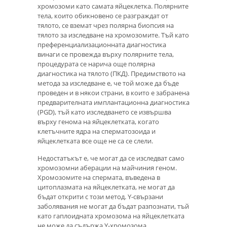
хромозоми като самата яйцеклетка. Полярните
тела, които обикновено се разграждат от
тялото, се вземат чрез полярна биопсия на
тялото за изследване на хромозомите. Тъй като
преференциализационната диагностика
винаги се провежда върху полярните тела,
процедурата се нарича още полярна
диагностика на тялото (ПКД). Предимството на
метода за изследване е, че той може да бъде
проведен и в някои страни, в които е забранена
предварителната имплантационна диагностика
(PGD), тъй като изследването се извършва
върху генома на яйцеклетката, когато
клетъчните ядра на сперматозоида и
яйцеклетката все още не са се слели.
Недостатъкът е, че могат да се изследват само
хромозомни аберации на майчиния геном.
Хромозомите на спермата, въведена в
цитоплазмата на яйцеклетката, не могат да
бъдат открити с този метод. Y-свързани
заболявания не могат да бъдат разпознати, тъй
като гаплоидната хромозома на яйцеклетката
не може да съдържа Y-хромозома.