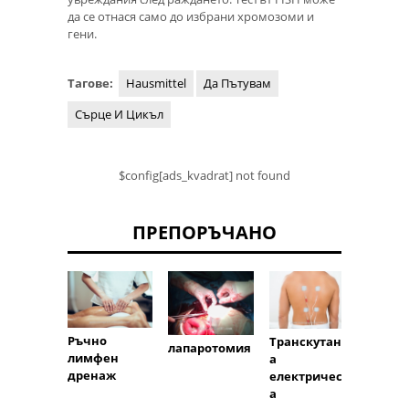
да се отнася само до избрани хромозоми и
гени.
Тагове:
Hausmittel
Да Пътувам
Сърце И Цикъл
$config[ads_kvadrat] not found
ПРЕПОРЪЧАНО
Ръчно
Комп
Транскутанн
лапаротомия
лимфен
томог
а
дренаж
електрическ
а