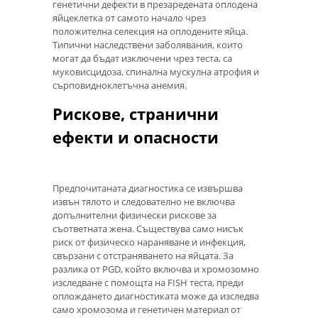
генетични дефекти в презаредената оплодена
яйцеклетка от самото начало чрез
положителна селекция на оплодените яйца.
Типични наследствени заболявания, които
могат да бъдат изключени чрез теста, са
муковисцидоза, спинална мускулна атрофия и
сърповидноклетъчна анемия.
Рискове, странични
ефекти и опасности
Предпочитаната диагностика се извършва
извън тялото и следователно не включва
допълнителни физически рискове за
съответната жена. Съществува само нисък
риск от физическо нараняване и инфекция,
свързани с отстраняването на яйцата. За
разлика от PGD, който включва и хромозомно
изследване с помощта на FISH теста, преди
оплождането диагностиката може да изследва
само хромозома и генетичен материал от