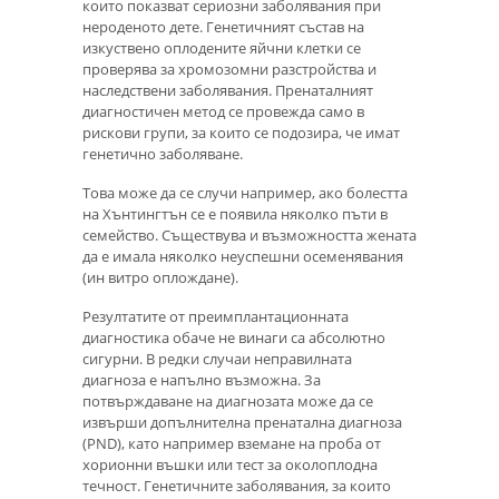
които показват сериозни заболявания при
нероденото дете. Генетичният състав на
изкуствено оплодените яйчни клетки се
проверява за хромозомни разстройства и
наследствени заболявания. Пренаталният
диагностичен метод се провежда само в
рискови групи, за които се подозира, че имат
генетично заболяване.
Това може да се случи например, ако болестта
на Хънтингтън се е появила няколко пъти в
семейство. Съществува и възможността жената
да е имала няколко неуспешни осеменявания
(ин витро оплождане).
Резултатите от преимплантационната
диагностика обаче не винаги са абсолютно
сигурни. В редки случаи неправилната
диагноза е напълно възможна. За
потвърждаване на диагнозата може да се
извърши допълнителна пренатална диагноза
(PND), като например вземане на проба от
хорионни въшки или тест за околоплодна
течност. Генетичните заболявания, за които