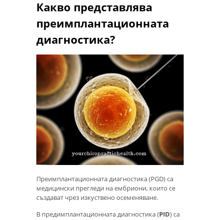
Какво представлява
преимплантационната
диагностика?
Преимплантационната диагностика (PGD) са
медицински прегледи на ембриони, които се
създават чрез изкуствено осеменяване.
В предимплантационната диагностика (
PID
) са