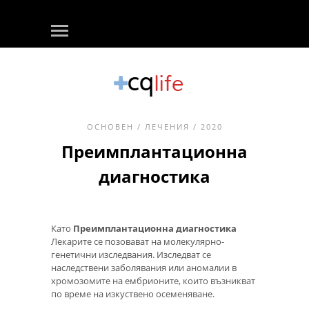
ОСНОВЕН
/
ЛЕЧЕНИЯ
/ 2020
Преимплантационна
диагностика
Като
Преимплантационна диагностика
Лекарите се позовават на молекулярно-
генетични изследвания. Изследват се
наследствени заболявания или аномалии в
хромозомите на ембрионите, които възникват
по време на изкуствено осеменяване.