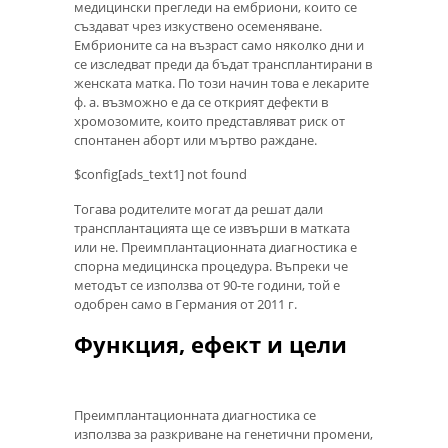
медицински прегледи на ембриони, които се
създават чрез изкуствено осеменяване.
Ембрионите са на възраст само няколко дни и
се изследват преди да бъдат трансплантирани в
женската матка. По този начин това е лекарите
ф. а. възможно е да се открият дефекти в
хромозомите, които представляват риск от
спонтанен аборт или мъртво раждане.
$config[ads_text1] not found
Тогава родителите могат да решат дали
трансплантацията ще се извърши в матката
или не. Преимплантационната диагностика е
спорна медицинска процедура. Въпреки че
методът се използва от 90-те години, той е
одобрен само в Германия от 2011 г.
Функция, ефект и цели
Преимплантационната диагностика се
използва за разкриване на генетични промени,