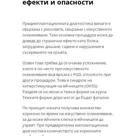
ефекти и опасности
Предимплантационната диагностика винаги е
свързана с рисковете, свързани с изкуственото
осеменяване. Тази основна процедура може да
доведе до странични ефекти като болка,
затруднено дишане, гадене и нарушения в
съсирването на кръвта.
Освен това трябва да се очаква усложнение,
което е по-често при изкуственото
осеменяване във връзка с PGD, отколкото при
други процедури. Това е синдром на
хиперстимулация на яйчниците (OHSS).
Разделя се на лесни и тежки форми на курса.
Тежките форми дори могат да бъдат фатални.
По принцип жената получава множество
хормони по време на изкуствено осеменяване,
за да може яйчните клетки в яйчниците да
узреят. При предварителна имплантационна
диагностика количеството на хормоните