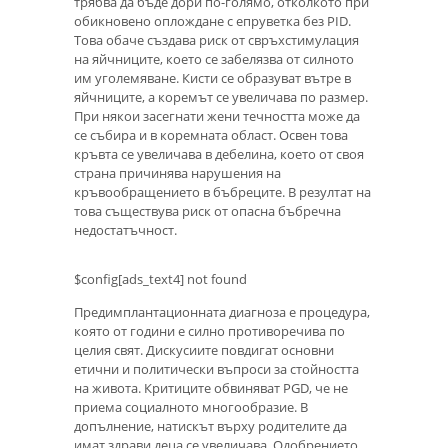
трябва да бъде дори по-голямо, отколкото при
обикновено оплождане с епруветка без PID.
Това обаче създава риск от свръхстимулация
на яйчниците, което се забелязва от силното
им уголемяване. Кисти се образуват вътре в
яйчниците, а коремът се увеличава по размер.
При някои засегнати жени течността може да
се събира и в коремната област. Освен това
кръвта се увеличава в дебелина, което от своя
страна причинява нарушения на
кръвообращението в бъбреците. В резултат на
това съществува риск от опасна бъбречна
недостатъчност.
$config[ads_text4] not found
Предимплантационната диагноза е процедура,
която от години е силно противоречива по
целия свят. Дискусиите повдигат основни
етични и политически въпроси за стойността
на живота. Критиците обвиняват PGD, че не
приема социалното многообразие. В
допълнение, натискът върху родителите да
имат здрави деца се увеличава. Одобрението