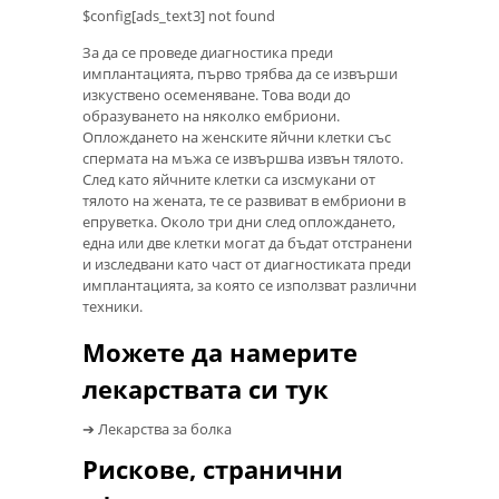
$config[ads_text3] not found
За да се проведе диагностика преди
имплантацията, първо трябва да се извърши
изкуствено осеменяване. Това води до
образуването на няколко ембриони.
Оплождането на женските яйчни клетки със
спермата на мъжа се извършва извън тялото.
След като яйчните клетки са изсмукани от
тялото на жената, те се развиват в ембриони в
епруветка. Около три дни след оплождането,
една или две клетки могат да бъдат отстранени
и изследвани като част от диагностиката преди
имплантацията, за която се използват различни
техники.
Можете да намерите
лекарствата си тук
➔ Лекарства за болка
Рискове, странични