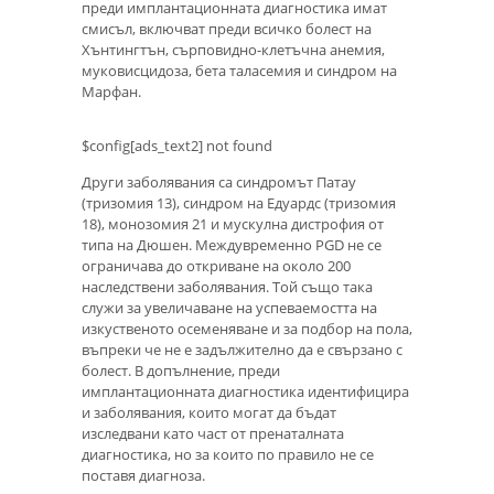
преди имплантационната диагностика имат
смисъл, включват преди всичко болест на
Хънтингтън, сърповидно-клетъчна анемия,
муковисцидоза, бета таласемия и синдром на
Марфан.
$config[ads_text2] not found
Други заболявания са синдромът Патау
(тризомия 13), синдром на Едуардс (тризомия
18), монозомия 21 и мускулна дистрофия от
типа на Дюшен. Междувременно PGD не се
ограничава до откриване на около 200
наследствени заболявания. Той също така
служи за увеличаване на успеваемостта на
изкуственото осеменяване и за подбор на пола,
въпреки че не е задължително да е свързано с
болест. В допълнение, преди
имплантационната диагностика идентифицира
и заболявания, които могат да бъдат
изследвани като част от пренаталната
диагностика, но за които по правило не се
поставя диагноза.