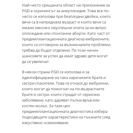
Най-често срещаната област на приложение за
PGD е скринингът за анеуплоидия. Това все по-
често се използва при безплодни двойки, които
вече са в напреднала възраст и които вече са
имали няколко неуспешни опита за ин витро
оплождане или спонтанни аборти. Като част от
предимплантационната диагноза ембрионите,
които са отговорни за възникналите проблеми,
трябва да бъдат отделени. По този начин
шансовете за успех да имат здраво дете могат
да се увеличат.
В някои страни PGD се използва и за
идентифициране на така наречените братя и
сестри-спасители. Това се отнася до ембриони,
които могат да помогнат на по-възрастните
братя и сестри, които страдат от сериозно
заболяване, като даряват пъпна връв или
костен мозък. За тази цел
предиимплантационната диагностика избира
подходящите характеристики на тъканите след
изкуствено осеменяване.