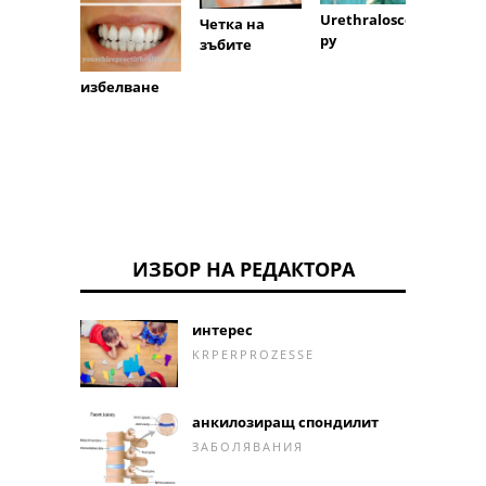
Urethralosco
Четка на
Неутр
py
зъбите
нулев
избелване
ИЗБОР НА РЕДАКТОРА
интерес
KRPERPROZESSE
анкилозиращ спондилит
ЗАБОЛЯВАНИЯ