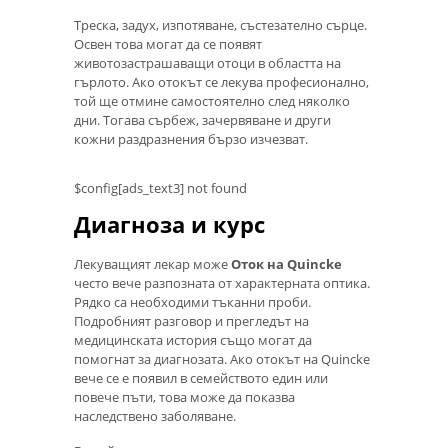
Треска, задух, изпотяване, състезателно сърце.
Освен това могат да се появят
животозастрашаващи отоци в областта на
гърлото. Ако отокът се лекува професионално,
той ще отмине самостоятелно след няколко
дни. Тогава сърбеж, зачервяване и други
кожни раздразнения бързо изчезват.
$config[ads_text3] not found
Диагноза и курс
Лекуващият лекар може
Оток на Quincke
често вече разпозната от характерната оптика.
Рядко са необходими тъканни проби.
Подробният разговор и прегледът на
медицинската история също могат да
помогнат за диагнозата. Ако отокът на Quincke
вече се е появил в семейството един или
повече пъти, това може да показва
наследствено заболяване.