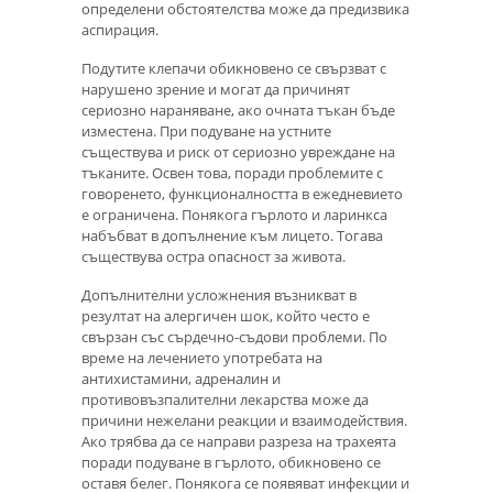
определени обстоятелства може да предизвика
аспирация.
Подутите клепачи обикновено се свързват с
нарушено зрение и могат да причинят
сериозно нараняване, ако очната тъкан бъде
изместена. При подуване на устните
съществува и риск от сериозно увреждане на
тъканите. Освен това, поради проблемите с
говоренето, функционалността в ежедневието
е ограничена. Понякога гърлото и ларинкса
набъбват в допълнение към лицето. Тогава
съществува остра опасност за живота.
Допълнителни усложнения възникват в
резултат на алергичен шок, който често е
свързан със сърдечно-съдови проблеми. По
време на лечението употребата на
антихистамини, адреналин и
противовъзпалителни лекарства може да
причини нежелани реакции и взаимодействия.
Ако трябва да се направи разреза на трахеята
поради подуване в гърлото, обикновено се
оставя белег. Понякога се появяват инфекции и