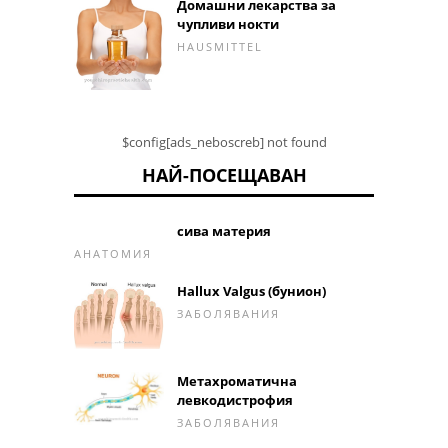
Домашни лекарства за
чупливи нокти
HAUSMITTEL
$config[ads_neboscreb] not found
НАЙ-ПОСЕЩАВАН
сива материя
АНАТОМИЯ
Hallux Valgus (бунион)
ЗАБОЛЯВАНИЯ
Метахроматична
левкодистрофия
ЗАБОЛЯВАНИЯ