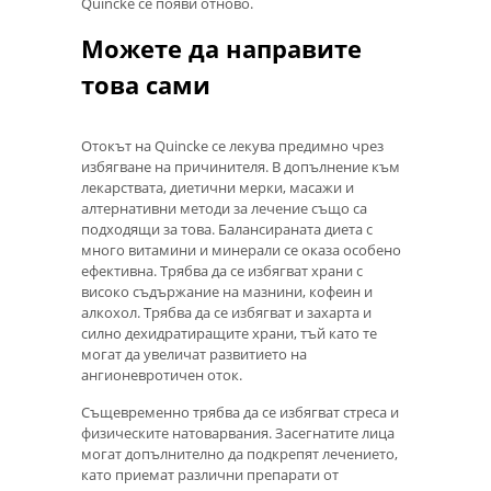
Quincke се появи отново.
Можете да направите
това сами
Отокът на Quincke се лекува предимно чрез
избягване на причинителя. В допълнение към
лекарствата, диетични мерки, масажи и
алтернативни методи за лечение също са
подходящи за това. Балансираната диета с
много витамини и минерали се оказа особено
ефективна. Трябва да се избягват храни с
високо съдържание на мазнини, кофеин и
алкохол. Трябва да се избягват и захарта и
силно дехидратиращите храни, тъй като те
могат да увеличат развитието на
ангионевротичен оток.
Същевременно трябва да се избягват стреса и
физическите натоварвания. Засегнатите лица
могат допълнително да подкрепят лечението,
като приемат различни препарати от