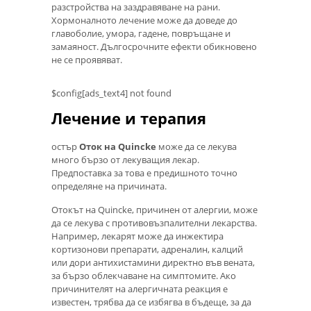
разстройства на заздравяване на рани.
Хормоналното лечение може да доведе до
главоболие, умора, гадене, повръщане и
замаяност. Дългосрочните ефекти обикновено
не се проявяват.
$config[ads_text4] not found
Лечение и терапия
остър
Оток на Quincke
може да се лекува
много бързо от лекуващия лекар.
Предпоставка за това е предишното точно
определяне на причината.
Отокът на Quincke, причинен от алергии, може
да се лекува с противовъзпалителни лекарства.
Например, лекарят може да инжектира
кортизонови препарати, адреналин, калций
или дори антихистамини директно във вената,
за бързо облекчаване на симптомите. Ако
причинителят на алергичната реакция е
известен, трябва да се избягва в бъдеще, за да