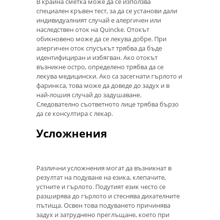
В крайна сметка може да се използва
специален кръвен тест, за да се установи дали
индивидуалният случай е алергичен или
наследствен оток на Quincke. Отокът
обикновено може да се лекува добре. При
алергичен оток спусъкът трябва да бъде
идентифициран и избягван. Ако отокът
възникне остро, определено трябва да се
лекува медицински. Ако са засегнати гърлото и
фаринкса, това може да доведе до задух и в
най-лошия случай до задушаване.
Следователно съответното лице трябва бързо
да се консултира с лекар.
Усложнения
Различни усложнения могат да възникнат в
резултат на подуване на езика, клепачите,
устните и гърлото. Подутият език често се
разширява до гърлото и стеснява дихателните
пътища. Освен това подуването причинява
задух и затруднено преглъщане, което при