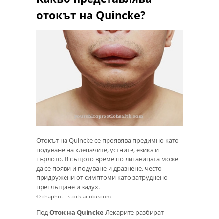
отокът на Quincke?
Отокът на Quincke се проявява предимно като
подуване на клепачите, устните, езика и
гърлото. В същото време по лигавицата може
да се появи и подуване и дразнене, често
придружени от симптоми като затруднено
преглъщане и задух.
© chaphot - stock.adobe.com
Под
Оток на Quincke
Лекарите разбират