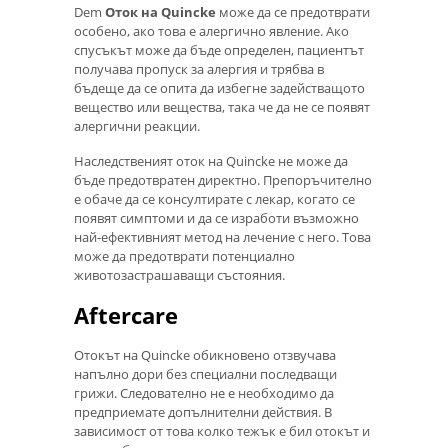
Dem
Оток на Quincke
може да се предотврати
особено, ако това е алергично явление. Ако
спусъкът може да бъде определен, пациентът
получава пропуск за алергия и трябва в
бъдеще да се опита да избегне задействащото
вещество или вещества, така че да не се появят
алергични реакции.
Наследственият оток на Quincke не може да
бъде предотвратен директно. Препоръчително
е обаче да се консултирате с лекар, когато се
появят симптоми и да се изработи възможно
най-ефективният метод на лечение с него. Това
може да предотврати потенциално
животозастрашаващи състояния.
Aftercare
Отокът на Quincke обикновено отзвучава
напълно дори без специални последващи
грижи. Следователно не е необходимо да
предприемате допълнителни действия. В
зависимост от това колко тежък е бил отокът и