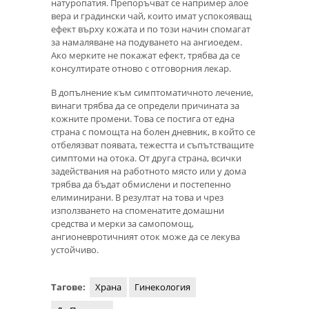
натуропатия. Препоръчват се например алое
вера и градински чай, които имат успокояващ
ефект върху кожата и по този начин спомагат
за намаляване на подуването на ангиоедем.
Ако мерките не покажат ефект, трябва да се
консултирате отново с отговорния лекар.
В допълнение към симптоматичното лечение,
винаги трябва да се определи причината за
кожните промени. Това се постига от една
страна с помощта на болен дневник, в който се
отбелязват появата, тежестта и съпътстващите
симптоми на отока. От друга страна, всички
задействания на работното място или у дома
трябва да бъдат обмислени и постепенно
елиминирани. В резултат на това и чрез
използването на споменатите домашни
средства и мерки за самопомощ,
ангионевротичният оток може да се лекува
устойчиво.
Тагове:
Храна
Гинекология