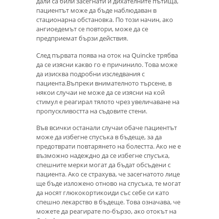
дали са били засегнати и дихателните пътища,
пациентът може да бъде наблюдаван в
стационарна обстановка. По този начин, ако
ангиоедемът се повтори, може да се
предприемат бързи действия.
След първата поява на оток на Quincke трябва
да се изясни какво го е причинило. Това може
да изисква подробни изследвания с
пациента.Въпреки внимателното търсене, в
някои случаи не може да се изясни на кой
стимул е реагирал тялото чрез увеличаване на
пропускливостта на съдовите стени.
Във всички останали случаи обаче пациентът
може да избегне спусъка в бъдеще, за да
предотврати повтарянето на болестта. Ако не е
възможно надеждно да се избегне спусъка,
спешните мерки могат да бъдат обсъдени с
пациента. Ако се страхува, че засегнатото лице
ще бъде изложено отново на спусъка, те могат
да носят глюкокортикоиди със себе си като
спешно лекарство в бъдеще. Това означава, че
можете да реагирате по-бързо, ако отокът на