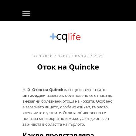
ОСНОВЕН
/
ЗАБОЛЯВАНИЯ
/ 2020
Оток на Quincke
Най-
Оток на Quincke
, също известен като
ангиоедем
известен, обикновено се отнася до
внезапни болезнени отоци на кожата. Особено
е засегнато лицето, особено езикът, гърлото,
клепачите и устните. Отокът обикновено се
появява многократно и може да бъде опасен
за живота в областта на гърлото.
Какво представлява