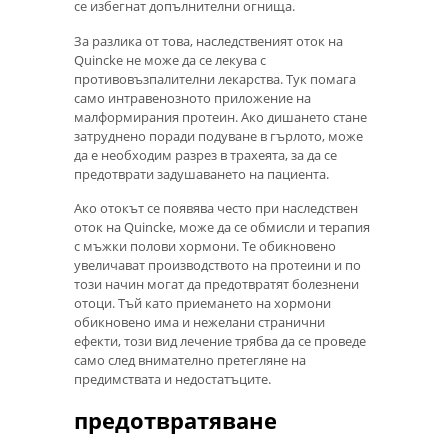
се избегнат допълнителни огнища.
За разлика от това, наследственият оток на
Quincke не може да се лекува с
противовъзпалителни лекарства. Тук помага
само интравенозното приложение на
малформирания протеин. Ако дишането стане
затруднено поради подуване в гърлото, може
да е необходим разрез в трахеята, за да се
предотврати задушаването на пациента.
Ако отокът се появява често при наследствен
оток на Quincke, може да се обмисли и терапия
с мъжки полови хормони. Те обикновено
увеличават производството на протеини и по
този начин могат да предотвратят болезнени
отоци. Тъй като приемането на хормони
обикновено има и нежелани странични
ефекти, този вид лечение трябва да се проведе
само след внимателно претегляне на
предимствата и недостатъците.
предотвратяване