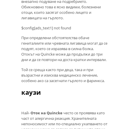
внезапно подуване на подребрието.
Обикновено това е ясно видими, болезнени
отоци, които засягат особено лицето и
лигавицата на гърлото.
$config[ads_text1] not found
При определени обстоятелства обаче
гениталиите или чревната лигавица могат да се
подуят, което се изразява в силна болка.
Отокът на Quincke може да продължи до три
дни и да се повтори на доста кратки интервали.
Той се среща както при деца, така и при
възрастни и изисква медицинско лечение,
особено ако са засегнати гърлото и фаринкса.
каузи
Най-
Оток на Quincke
често се проявява като
част от алергична реакция. Хранителната
непоносимост или по-специално ухапването от