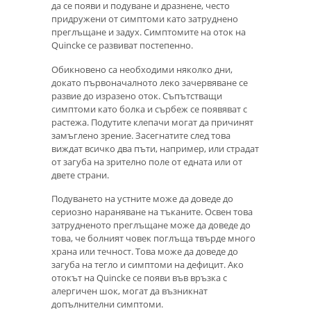
да се появи и подуване и дразнене, често
придружени от симптоми като затруднено
преглъщане и задух. Симптомите на оток на
Quincke се развиват постепенно.
Обикновено са необходими няколко дни,
докато първоначалното леко зачервяване се
развие до изразено оток. Съпътстващи
симптоми като болка и сърбеж се появяват с
растежа. Подутите клепачи могат да причинят
замъглено зрение. Засегнатите след това
виждат всичко два пъти, например, или страдат
от загуба на зрително поле от едната или от
двете страни.
Подуването на устните може да доведе до
сериозно нараняване на тъканите. Освен това
затрудненото преглъщане може да доведе до
това, че болният човек поглъща твърде много
храна или течност. Това може да доведе до
загуба на тегло и симптоми на дефицит. Ако
отокът на Quincke се появи във връзка с
алергичен шок, могат да възникнат
допълнителни симптоми.