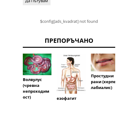
Да Пътувам
$config[ads_kvadrat] not found
ПРЕПОРЪЧАНО
Простудни
Волвулус
рани (херпес
(чревна
Синдр
лабиалис)
непроходим
Барет
ост)
езофагит