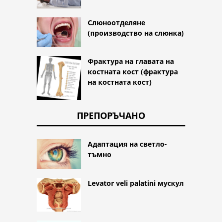
Слюноотделяне
(производство на слюнка)
Фрактура на главата на
костната кост (фрактура
на костната кост)
ПРЕПОРЪЧАНО
Адаптация на светло-
тъмно
Levator veli palatini мускул