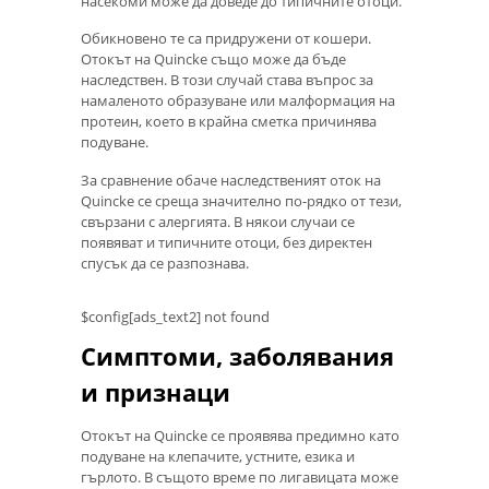
насекоми може да доведе до типичните отоци.
Обикновено те са придружени от кошери.
Отокът на Quincke също може да бъде
наследствен. В този случай става въпрос за
намаленото образуване или малформация на
протеин, което в крайна сметка причинява
подуване.
За сравнение обаче наследственият оток на
Quincke се среща значително по-рядко от тези,
свързани с алергията. В някои случаи се
появяват и типичните отоци, без директен
спусък да се разпознава.
$config[ads_text2] not found
Симптоми, заболявания
и признаци
Отокът на Quincke се проявява предимно като
подуване на клепачите, устните, езика и
гърлото. В същото време по лигавицата може