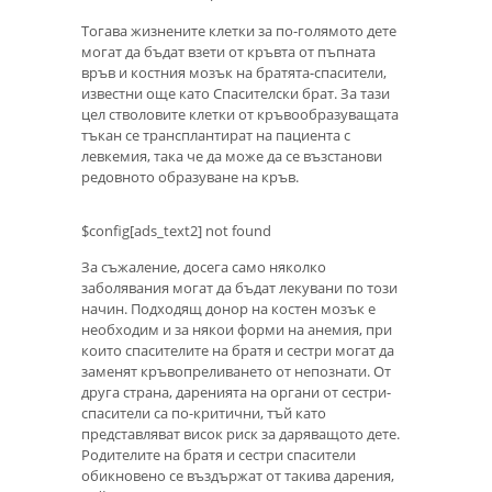
Тогава жизнените клетки за по-голямото дете
могат да бъдат взети от кръвта от пъпната
връв и костния мозък на братята-спасители,
известни още като Спасителски брат. За тази
цел стволовите клетки от кръвообразуващата
тъкан се трансплантират на пациента с
левкемия, така че да може да се възстанови
редовното образуване на кръв.
$config[ads_text2] not found
За съжаление, досега само няколко
заболявания могат да бъдат лекувани по този
начин. Подходящ донор на костен мозък е
необходим и за някои форми на анемия, при
които спасителите на братя и сестри могат да
заменят кръвопреливането от непознати. От
друга страна, даренията на органи от сестри-
спасители са по-критични, тъй като
представляват висок риск за даряващото дете.
Родителите на братя и сестри спасители
обикновено се въздържат от такива дарения,