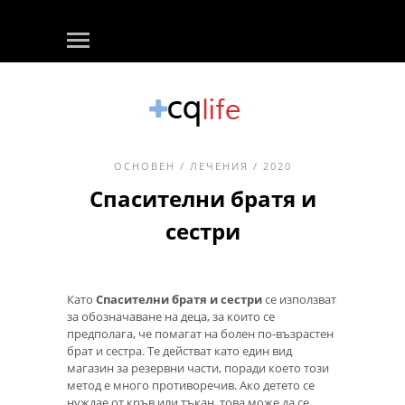
ОСНОВЕН
/
ЛЕЧЕНИЯ
/ 2020
Спасителни братя и
сестри
Като
Спасителни братя и сестри
се използват
за обозначаване на деца, за които се
предполага, че помагат на болен по-възрастен
брат и сестра. Те действат като един вид
магазин за резервни части, поради което този
метод е много противоречив. Ако детето се
нуждае от кръв или тъкан, това може да се