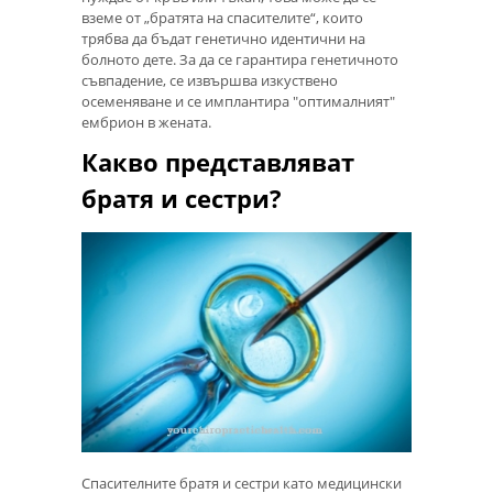
вземе от „братята на спасителите“, които
трябва да бъдат генетично идентични на
болното дете. За да се гарантира генетичното
съвпадение, се извършва изкуствено
осеменяване и се имплантира "оптималният"
ембрион в жената.
Какво представляват
братя и сестри?
Спасителните братя и сестри като медицински