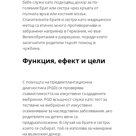
бебе служи като подходящ донор за по-
големия брат или сестра чрез кръвта от
пъпната връв или костния мозък.
Спасителните братя и сестри като медицински
метод са етично много противоречиви и
забранени например в Германия, но във
Великобритания е разрешено, поради което
засегнатите родители търсят помощ в
чужбина.
Функция, ефект и цели
С помощта на предимплантационна
диагностика (PGD) се проверява
съвместимостта на изкуствено създадените
ембриони. PGD ​​всъщност служи като тест за
тестване на ембриони от изкуствено
осеменяване за наследствени заболявания, ако
родителите на детето вече са
предразположени. В случая на братя и сестри,
които се събират, той се използва за намиране
на възможен донор.