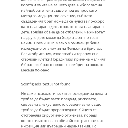
косата и очите на вашето дете. Риболовът на
най-добрите гени също е под въпрос като
метод за медицинско лечение, тъй като
създаденият брат може да се чувства по-скоро
като планирано дете, отколкото за планирано
дете. Трябва обаче да се отбележи, че животът
на друго дете може да бъде спасен по този
начин. През 2010 г. малко момиченце беше
излекувано от анемия на Фанкони в Бристол,
Великобритания, използвайки терапия със
стволови клетки.Поради тази причина малкият
й брат е избран от няколко ембриона няколко
месеца по-рано.
$config[ads_text3] not found
Не само психологическите последици за децата
трябва да бъдат взети предвид, рисковете,
свързани с изкуственото осеменяване, също
трябва да бъдат преразгледани. Яйцето се
отстранява хирургично от жената, поради
което е изложена на обичайните рискове като
инфекция или вътрешни наранявания. По