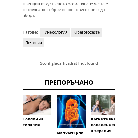
принцип изкуственото осеменяване често е
последвано от бременност с висок риск до
аборт.
Тагове:
Гинекология
Krperprozesse
Лечения
$config[ads_kvadrat] not found
ПРЕПОРЪЧАНО
Топлинна
Когнитивна
Макро
терапия
поведенческ
а
а терапия
манометрия