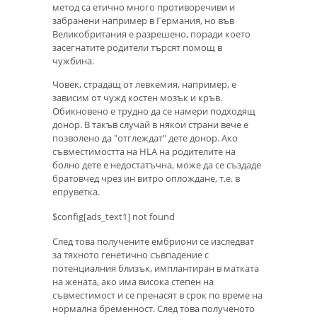
метод са етично много противоречиви и
забранени например в Германия, но във
Великобритания е разрешено, поради което
засегнатите родители търсят помощ в
чужбина.
Човек, страдащ от левкемия, например, е
зависим от чужд костен мозък и кръв.
Обикновено е трудно да се намери подходящ
донор. В такъв случай в някои страни вече е
позволено да "отглеждат" дете донор. Ако
съвместимостта на HLA на родителите на
болно дете е недостатъчна, може да се създаде
братовчед чрез ин витро оплождане, т.е. в
епруветка.
$config[ads_text1] not found
След това получените ембриони се изследват
за тяхното генетично съвпадение с
потенциалния близък, имплантиран в матката
на жената, ако има висока степен на
съвместимост и се пренасят в срок по време на
нормална бременност. След това полученото