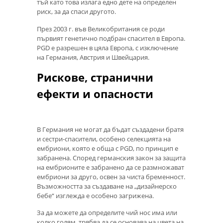
тъй като това излага едно дете на определен
риск, за да спаси другото.
През 2003 г. във Великобритания се роди
първият генетично подбран спасител в Европа.
PGD ​​е разрешен в цяла Европа, с изключение
на Германия, Австрия и Швейцария.
Рискове, странични
ефекти и опасности
В Германия не могат да бъдат създадени братя
и сестри-спасители, особено селекцията на
ембриони, която е обща с PGD, по принцип е
забранена. Според германския закон за защита
на ембрионите е забранено да се размножават
ембриони за друго, освен за чиста бременност.
Възможността за създаване на „дизайнерско
бебе“ изглежда е особено загрижена.
За да можете да определите чий нос има или
колко голям, трябва да се основава на цвета на