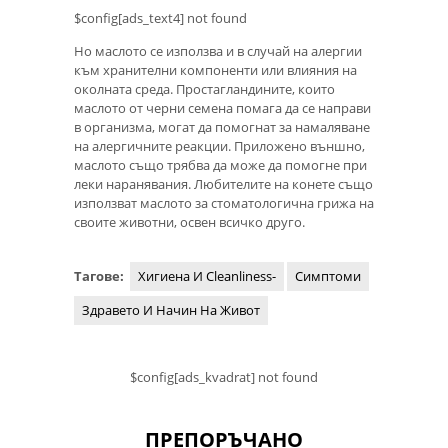
$config[ads_text4] not found
Но маслото се използва и в случай на алергии
към хранителни компоненти или влияния на
околната среда. Простагландините, които
маслото от черни семена помага да се направи
в организма, могат да помогнат за намаляване
на алергичните реакции. Приложено външно,
маслото също трябва да може да помогне при
леки наранявания. Любителите на конете също
използват маслото за стоматологична грижа на
своите животни, освен всичко друго.
Тагове:
Хигиена И Cleanliness-
Симптоми
Здравето И Начин На Живот
$config[ads_kvadrat] not found
ПРЕПОРЪЧАНО