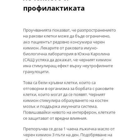
профилактиката
Проучванията показват, че разпространението
на ракови клетки може да бъде ограничено,
ако пациентът редовно консумира черен
кимион. Лекарите от раковата имуно-
биологична лаборатория в Южна Каролина
(САЩ) успяха да докажат, че черният кимион
има стимулиращ ефект върху неутрофилните
гранулоцити.
Това са бели кръвни клетки, които са
отговорни в организма за борбата с раковите
клетки, които могат да се появят. Черният
кимион стимулира образуването на костен
мозък и поддържа имунната система.
Повишавайки нивото на интерферон, клетките
се защитават от вредни влияния.
Препоръчва се доза 1 чаена лъжичка масло от
черен кимион 3 пъти на ден. Подобряване на