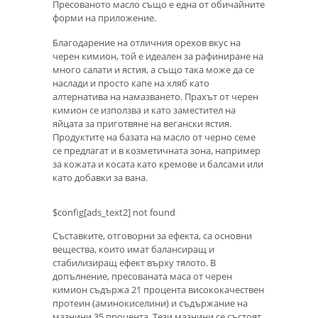
Пресованото масло също е една от обичайните
форми на приложение.
Благодарение на отличния орехов вкус на
черен кимион, той е идеален за рафиниране на
много салати и ястия, а също така може да се
наслади и просто капе на хляб като
алтернатива на намазването. Прахът от черен
кимион се използва и като заместител на
яйцата за приготвяне на вегански ястия.
Продуктите на базата на масло от черно семе
се предлагат и в козметичната зона, например
за кожата и косата като кремове и балсами или
като добавки за вана.
$config[ads_text2] not found
Съставките, отговорни за ефекта, са основни
вещества, които имат балансиращ и
стабилизиращ ефект върху тялото. В
допълнение, пресованата маса от черен
кимион съдържа 21 процента висококачествен
протеин (аминокиселини) и съдържание на
мазнини 35 процента. Тези мазнини се състоят