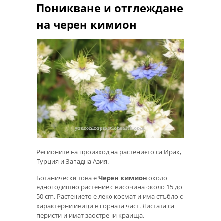
Поникване и отглеждане
на черен кимион
Регионите на произход на растението са Ирак,
Турция и Западна Азия.
Ботанически това е
Черен кимион
около
едногодишно растение с височина около 15 до
50 cm. Растението е леко космат и има стъбло с
характерни ивици в горната част. Листата са
перисти и имат заострени краища.