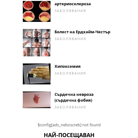
артериосклероза
ЗАБОЛЯВАНИЯ
Болест на Ердхайм-Честър
ЗАБОЛЯВАНИЯ
Хипоксемия
ЗАБОЛЯВАНИЯ
Сърдечна невроза
(сърдечна фобия)
ЗАБОЛЯВАНИЯ
$config[ads_neboscreb] not found
НАЙ-ПОСЕЩАВАН