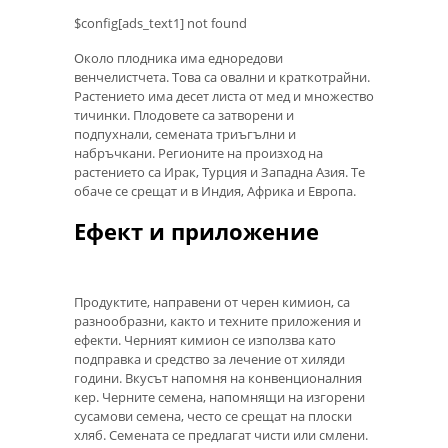
$config[ads_text1] not found
Около плодника има едноредови
венчелистчета. Това са овални и краткотрайни.
Растението има десет листа от мед и множество
тичинки. Плодовете са затворени и
подпухнали, семената триъгълни и
набръчкани. Регионите на произход на
растението са Ирак, Турция и Западна Азия. Те
обаче се срещат и в Индия, Африка и Европа.
Ефект и приложение
Продуктите, направени от черен кимион, са
разнообразни, както и техните приложения и
ефекти. Черният кимион се използва като
подправка и средство за лечение от хиляди
години. Вкусът напомня на конвенционалния
кер. Черните семена, напомнящи на изгорени
сусамови семена, често се срещат на плоски
хляб. Семената се предлагат чисти или смлени.