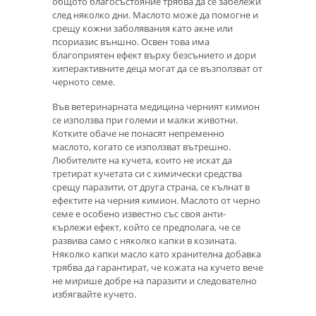
общото благосъстояние трябва да се забележи
след няколко дни. Маслото може да помогне и
срещу кожни заболявания като акне или
псориазис външно. Освен това има
благоприятен ефект върху безсънието и дори
хиперактивните деца могат да се възползват от
черното семе.
Във ветеринарната медицина черният кимион
се използва при големи и малки животни.
Котките обаче не понасят непременно
маслото, когато се използват вътрешно.
Любителите на кучета, които не искат да
третират кучетата си с химически средства
срещу паразити, от друга страна, се кълнат в
ефектите на черния кимион. Маслото от черно
семе е особено известно със своя анти-
кърлежи ефект, който се предполага, че се
развива само с няколко капки в козината.
Няколко капки масло като хранителна добавка
трябва да гарантират, че кожата на кучето вече
не мирише добре на паразити и следователно
избягвайте кучето.