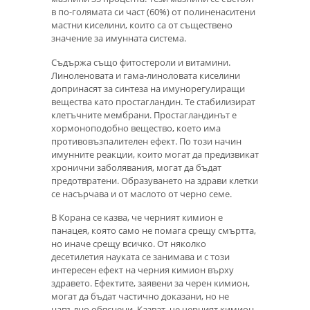
в по-голямата си част (60%) от полиненаситени
мастни киселини, които са от съществено
значение за имунната система.
Съдържа също фитостероли и витамини.
Линоленовата и гама-линоловата киселини
допринасят за синтеза на имунорегулиращи
вещества като простагландин. Те стабилизират
клетъчните мембрани. Простагландинът е
хормоноподобно вещество, което има
противовъзпалителен ефект. По този начин
имунните реакции, които могат да предизвикат
хронични заболявания, могат да бъдат
предотвратени. Образуването на здрави клетки
се насърчава и от маслото от черно семе.
В Корана се казва, че черният кимион е
панацея, която само не помага срещу смъртта,
но иначе срещу всичко. От няколко
десетилетия науката се занимава и с този
интересен ефект на черния кимион върху
здравето. Ефектите, заявени за черен кимион,
могат да бъдат частично доказани, но не
напълно обяснени. Казват, че черният кимион