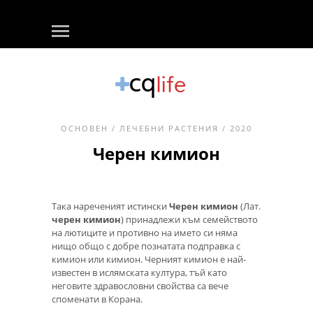
ОСНОВЕН
/
ЛЕЧЕБНИ РАСТЕНИЯ
/ 2020
Черен кимион
Така нареченият истински
Черен кимион
(Лат.
черен кимион
) принадлежи към семейството
на лютиците и противно на името си няма
нищо общо с добре познатата подправка с
кимион или кимион. Черният кимион е най-
известен в ислямската култура, тъй като
неговите здравословни свойства са вече
споменати в Корана.