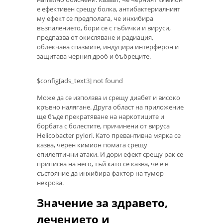
е ефективен срещу болка, антибактериалният
му ефект се предполага, че инхибира
възпалението, бори се с гъбички и вируси,
предпазва от окисляване и радиация,
облекчава спазмите, индуцира интерферон и
защитава черния дроб и бъбреците.
$config[ads_text3] not found
Може да се използва и срещу диабет и високо
кръвно налягане. Друга област на приложение
ще бъде прекратяване на наркотиците и
борбата с болестите, причинени от вируса
Helicobacter pylori. Като превантивна мярка се
казва, черен кимион помага срещу
епилептични атаки. И дори ефект срещу рак се
приписва на него, тъй като се казва, че е в
състояние да инхибира фактор на тумор
некроза.
Значение за здравето,
лечението и