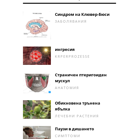
Синдром на Клювер-Бюси
ЗАБОЛЯВАНИЯ
ингресия
KRPERPROZESSE
Страничен птеригоиден
мускул
АНАТОМИЯ
Обикновена трънена
ябълка
ЛЕЧЕБНИ РАСТЕНИЯ
Паузи в дишането
СИМПТОМИ