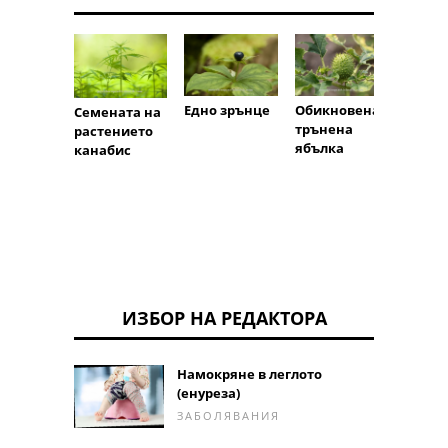
Едно зрънце
Обикновена
Семената на
амара
трънена
растението
ябълка
канабис
ИЗБОР НА РЕДАКТОРА
Намокряне в леглото
(енуреза)
ЗАБОЛЯВАНИЯ