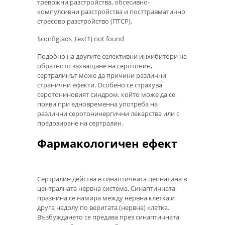
тревожни разстройства, обсесивно-
компулсивни разстройства и посттравматично
стресово разстройство (ПТСР).
$config[ads_text1] not found
Подобно на другите селективни инхибитори на
обратното захващане на серотонин,
сертралинът може да причини различни
странични ефекти. Особено се страхува
серотониновият синдром, който може да се
появи при едновременна употреба на
различни серотонинергични лекарства или с
предозиране на сертралин.
Фармакологичен ефект
Сертралин действа в синаптичната цепнатина в
централната нервна система. Синаптичната
празнина се намира между нервна клетка и
друга надолу по веригата (нервна) клетка.
Възбуждането се предава през синаптичната