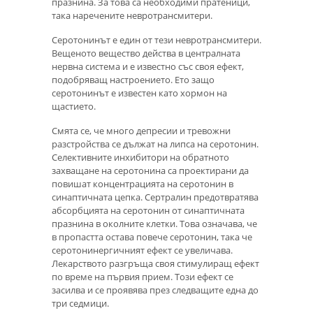
празнина. За това са необходими пратеници,
така наречените невротрансмитери.
Серотонинът е един от тези невротрансмитери.
Вещеното вещество действа в централната
нервна система и е известно със своя ефект,
подобряващ настроението. Ето защо
серотонинът е известен като хормон на
щастието.
Смята се, че много депресии и тревожни
разстройства се дължат на липса на серотонин.
Селективните инхибитори на обратното
захващане на серотонина са проектирани да
повишат концентрацията на серотонин в
синаптичната цепка. Сертралин предотвратява
абсорбцията на серотонин от синаптичната
празнина в околните клетки. Това означава, че
в пропастта остава повече серотонин, така че
серотонинергичният ефект се увеличава.
Лекарството разгръща своя стимулиращ ефект
по време на първия прием. Този ефект се
засилва и се проявява през следващите една до
три седмици.