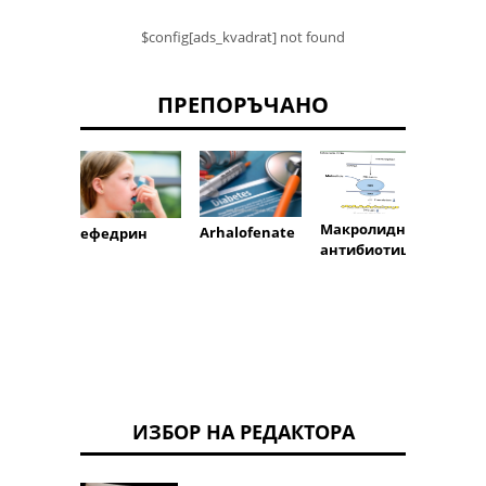
$config[ads_kvadrat] not found
ПРЕПОРЪЧАНО
Макролидни
Arhalofenate
ефедрин
цилас
антибиотици
ИЗБОР НА РЕДАКТОРА