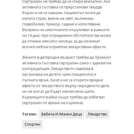
Сертралин не трябва да се спира внезапно. Ако
активната съставка се преустанови твърде
бързо и не се намали, пациентът може да
изпита страх, виене на свят, вълнение,
главоболие, тремор, гадене и изпотяване.
Въпреки че симптомите отшумяват в рамките
на 14 дни, при определени обстоятелства може
да отнеме няколко месеца, за да изчезнат
всички неблагоприятни лекарствени ефекти.
Жените в детеродна възраст трябва да приемат
активната съставка сертралин само с адекватна
контрацепция. Лекарството навлиза в
организма на детето чрез плацентата и
пъпната връв. Засега не са открити вредни
ефекти от лекарството върху нероденото дете,
но не могат да бъдат изключени щети.
Кърмещите майки също трябва да избягват
сертралин по време на кърмене.
Тагове:
Бебета-И-Малки Деца
Лекарство
Спортен