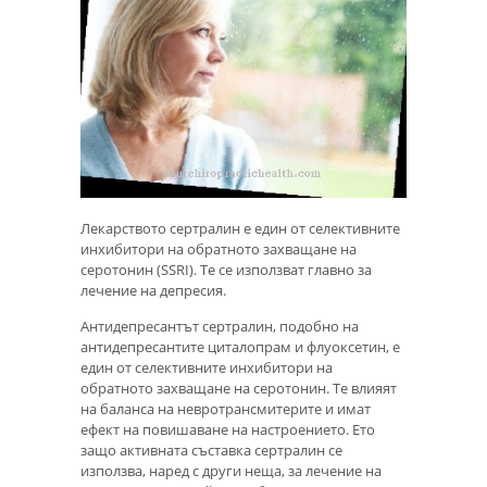
Лекарството сертралин е един от селективните
инхибитори на обратното захващане на
серотонин (SSRI). Те се използват главно за
лечение на депресия.
Антидепресантът сертралин, подобно на
антидепресантите циталопрам и флуоксетин, е
един от селективните инхибитори на
обратното захващане на серотонин. Те влияят
на баланса на невротрансмитерите и имат
ефект на повишаване на настроението. Ето
защо активната съставка сертралин се
използва, наред с други неща, за лечение на