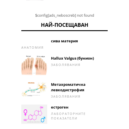
$config[ads_neboscreb] not found
НАЙ-ПОСЕЩАВАН
сива материя
АНАТОМИЯ
Hallux Valgus (бунион)
ЗАБОЛЯВАНИЯ
Метахроматична
левкодистрофия
ЗАБОЛЯВАНИЯ
естроген
ЛАБОРАТОРНИТЕ
ПОКАЗАТЕЛИ