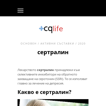
ОСНОВЕН
/
АКТИВНИ СЪСТАВКИ
/ 2020
сертралин
Лекарството
сертралин
принадлежи към
селективните инхибитори на обратното
захващане на серотонин (SSRI). Те се използват
главно за лечение на депресия.
Какво е сертралин?