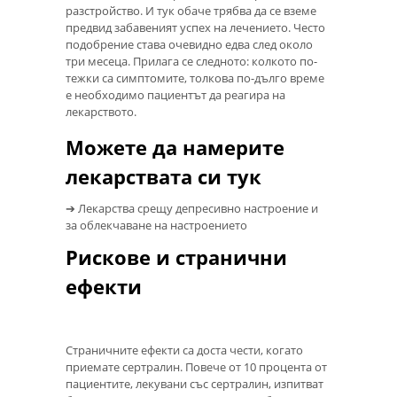
разстройство. И тук обаче трябва да се вземе
предвид забавеният успех на лечението. Често
подобрение става очевидно едва след около
три месеца. Прилага се следното: колкото по-
тежки са симптомите, толкова по-дълго време
е необходимо пациентът да реагира на
лекарството.
Можете да намерите
лекарствата си тук
➔ Лекарства срещу депресивно настроение и
за облекчаване на настроението
Рискове и странични
ефекти
Страничните ефекти са доста чести, когато
приемате сертралин. Повече от 10 процента от
пациентите, лекувани със сертралин, изпитват