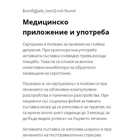
$config[ads_text2] not found
Медицинско
приложение и употреба
Сертралин е полезен за лечение на голяма
депресия. При краткосрочна употреба
активната съставка очевидно превъзхожда
плацебо. Това не се отнася за всички
селективни инхибитори на обратното
захващане на серотонин.
Показано е, че сертралинът е полезен и при
лечението на обсесивно-компулсивни
разстройства и панически разстройства. При
пациенти със социална фобия активната
съставка може да се използва и за терапия, но
са нужни около шест седмици до 3 месеца, за
да бъде видим успехът на първото лечение.
Активната съставка се използва широко и при
лечението на посттравматично стресово