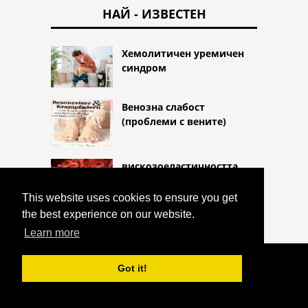
НАЙ - ИЗВЕСТЕН
Хемолитичен уремичен
синдром
Венозна слабост
(проблеми с вените)
вискозоеластичността
This website uses cookies to ensure you get
the best experience on our website.
Learn more
COPYRIGHT 2026 HTTPS://CQLIFE.NET
Got it!
СЕРТРАЛИН
^