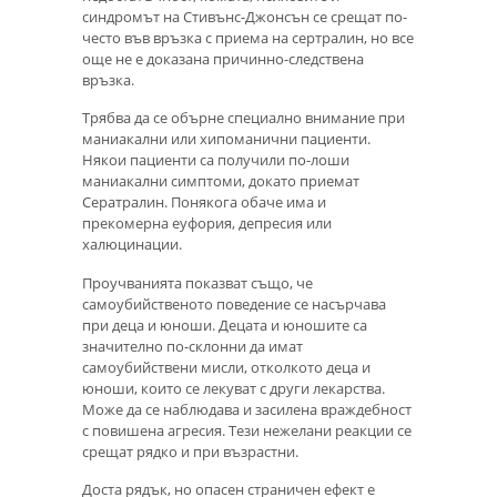
синдромът на Стивънс-Джонсън се срещат по-
често във връзка с приема на сертралин, но все
още не е доказана причинно-следствена
връзка.
Трябва да се обърне специално внимание при
маниакални или хипоманични пациенти.
Някои пациенти са получили по-лоши
маниакални симптоми, докато приемат
Сератралин. Понякога обаче има и
прекомерна еуфория, депресия или
халюцинации.
Проучванията показват също, че
самоубийственото поведение се насърчава
при деца и юноши. Децата и юношите са
значително по-склонни да имат
самоубийствени мисли, отколкото деца и
юноши, които се лекуват с други лекарства.
Може да се наблюдава и засилена враждебност
с повишена агресия. Тези нежелани реакции се
срещат рядко и при възрастни.
Доста рядък, но опасен страничен ефект е