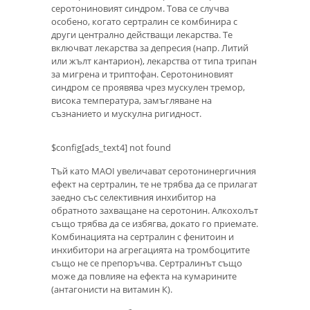
серотониновият синдром. Това се случва
особено, когато сертралин се комбинира с
други централно действащи лекарства. Те
включват лекарства за депресия (напр. Литий
или жълт кантарион), лекарства от типа трипан
за мигрена и триптофан. Серотониновият
синдром се проявява чрез мускулен тремор,
висока температура, замъгляване на
съзнанието и мускулна ригидност.
$config[ads_text4] not found
Тъй като MAOI увеличават серотонинергичния
ефект на сертралин, те не трябва да се прилагат
заедно със селективния инхибитор на
обратното захващане на серотонин. Алкохолът
също трябва да се избягва, докато го приемате.
Комбинацията на сертралин с фенитоин и
инхибитори на агрегацията на тромбоцитите
също не се препоръчва. Сертралинът също
може да повлияе на ефекта на кумарините
(антагонисти на витамин К).