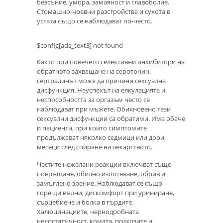
безсъние, умора, замаяност и главоболие.
Стомашно-чревни разстройства и сухота в
устата също се наблюдават по-често.
$config[ads_text3] not found
Както при повечето селективни инхибитори на
обратното захващане на серотонин,
сертралинът може да причини сексуална
дисфункция. Неуспехът на еякулацията и
неспособността за оргазъм често се
наблюдават при мъжете. Обикновено тези
сексуални дисфункции са обратими. Има обаче
и пациенти, при които симптомите
продължават няколко седмици или дори
месеци след спиране на лекарството.
Честите нежелани реакции включват също
повръщане, обилно изпотяване, обрив и
замъглено зрение. Наблюдават се също
горещи вълни, дискомфорт при уриниране,
сърцебиене и болка в гърдите.
Халюцинациите, чернодробната
недостатъчност, комата, психозите и