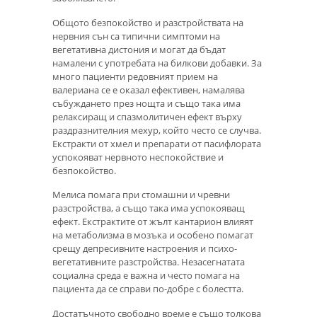
Общото безпокойство и разстройствата на
нервния сън са типични симптоми на
вегетативна дистония и могат да бъдат
намалени с употребата на билкови добавки. За
много пациенти редовният прием на
валериана се е оказал ефективен, намалява
събуждането през нощта и също така има
релаксиращ и спазмолитичен ефект върху
раздразнителния мехур, който често се случва.
Екстракти от хмел и препарати от пасифлората
успокояват нервното неспокойствие и
безпокойство.
Мелиса помага при стомашни и чревни
разстройства, а също така има успокояващ
ефект. Екстрактите от жълт кантарион влияят
на метаболизма в мозъка и особено помагат
срещу депресивните настроения и психо-
вегетативните разстройства. Незасегнатата
социална среда е важна и често помага на
пациента да се справи по-добре с болестта.
Достатъчното свободно време е също толкова