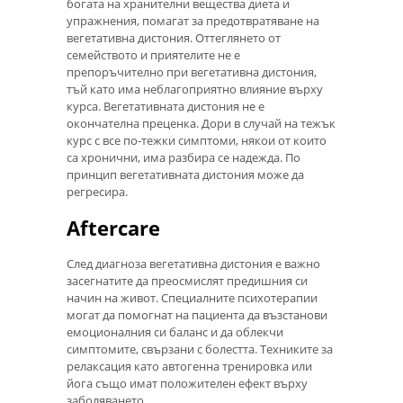
богата на хранителни вещества диета и
упражнения, помагат за предотвратяване на
вегетативна дистония. Оттеглянето от
семейството и приятелите не е
препоръчително при вегетативна дистония,
тъй като има неблагоприятно влияние върху
курса. Вегетативната дистония не е
окончателна преценка. Дори в случай на тежък
курс с все по-тежки симптоми, някои от които
са хронични, има разбира се надежда. По
принцип вегетативната дистония може да
регресира.
Aftercare
След диагноза вегетативна дистония е важно
засегнатите да преосмислят предишния си
начин на живот. Специалните психотерапии
могат да помогнат на пациента да възстанови
емоционалния си баланс и да облекчи
симптомите, свързани с болестта. Техниките за
релаксация като автогенна тренировка или
йога също имат положителен ефект върху
заболяването.