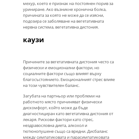
мехур, което е признак на постоянен порив за
уриниране. Ако възникне хронична болка,
причината за която не може да се изясни,
подозира се заболяване на вегетативната
нервна система, вегетативна дистония.
каузи
Причините за вегетативната дистония често са
физически и емоционални фактори, но
социалните фактори също влияят върху
благосъстоянието. Емоционалният стрес влияе
на този чувствителен баланс.
Загубата на партньор или проблеми на
работното място причиняват физически
дискомфорт, който може да бъде
диагностициран като вегетативна дистония от
лекаря. Рискови фактори като стрес,
нездравословна диета, алкохол и
тютюнопушене също са вредни. Дисбаланс
между симпатиковата и парасимпатиковата