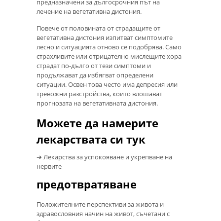
предназначени за дългосрочния път на
лечение на вегетативна дистония.
Повече от половината от страдащите от
вегетативна дистония изпитват симптомите
лесно и ситуацията отново се подобрява. Само
страхливите или отрицателно мислещите хора
страдат по-дълго от тези симптоми и
продължават да избягват определени
ситуации. Освен това често има депресия или
тревожни разстройства, които влошават
прогнозата на вегетативната дистония.
Можете да намерите
лекарствата си тук
➔ Лекарства за успокояване и укрепване на
нервите
предотвратяване
Положителните перспективи за живота и
здравословния начин на живот, съчетани с