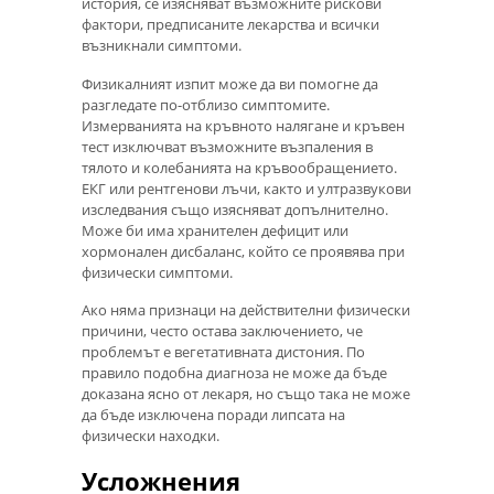
история, се изясняват възможните рискови
фактори, предписаните лекарства и всички
възникнали симптоми.
Физикалният изпит може да ви помогне да
разгледате по-отблизо симптомите.
Измерванията на кръвното налягане и кръвен
тест изключват възможните възпаления в
тялото и колебанията на кръвообращението.
ЕКГ или рентгенови лъчи, както и ултразвукови
изследвания също изясняват допълнително.
Може би има хранителен дефицит или
хормонален дисбаланс, който се проявява при
физически симптоми.
Ако няма признаци на действителни физически
причини, често остава заключението, че
проблемът е вегетативната дистония. По
правило подобна диагноза не може да бъде
доказана ясно от лекаря, но също така не може
да бъде изключена поради липсата на
физически находки.
Усложнения