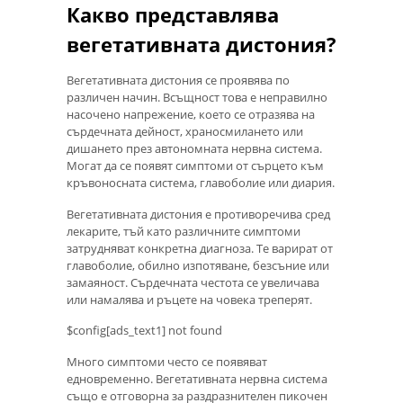
Какво представлява
вегетативната дистония?
Вегетативната дистония се проявява по
различен начин. Всъщност това е неправилно
насочено напрежение, което се отразява на
сърдечната дейност, храносмилането или
дишането през автономната нервна система.
Могат да се появят симптоми от сърцето към
кръвоносната система, главоболие или диария.
Вегетативната дистония е противоречива сред
лекарите, тъй като различните симптоми
затрудняват конкретна диагноза. Те варират от
главоболие, обилно изпотяване, безсъние или
замаяност. Сърдечната честота се увеличава
или намалява и ръцете на човека треперят.
$config[ads_text1] not found
Много симптоми често се появяват
едновременно. Вегетативната нервна система
също е отговорна за раздразнителен пикочен