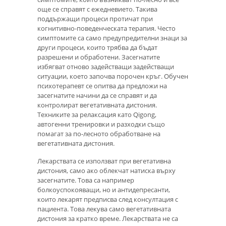
още се справят с ежедневието. Такива
поддържащи процеси протичат при
когнитивно-поведенческата терапия. Често
симптомите са само предупредителни знаци за
други процеси, които трябва да бъдат
разрешени и обработени. Засегнатите
избягват отново задействащи задействащи
ситуации, което започва порочен кръг. Обучен
психотерапевт се опитва да предложи на
засегнатите начини да се справят и да
контролират вегетативната дистония.
Техниките за релаксация като Qigong,
автогенни тренировки и разходки също
помагат за по-лесното обработване на
вегетативната дистония.
Лекарствата се използват при вегетативна
дистония, само ако облекчат натиска върху
засегнатите. Това са например
болкоуспокояващи, но и антидепресанти,
които лекарят предписва след консултация с
пациента. Това лекува само вегетативната
дистония за кратко време. Лекарствата не са