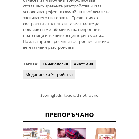
отнася и за маточина. Той облекчава
стомашно-чревните разстройства и има
успокояващ ефект в случай на проблеми със
заспиването на нервите. Преди всичко
екстрактът от жълт кантарион може да
повлияе на метаболизма на невронните
пратеници и техните рецептори в мозъка.
Помага при депресивни настроения и психо-
вегетативни разстройства.
Тагове:
Гинекология
Анатомия
Медицински Устройства
$config[ads_kvadrat] not found
ПРЕПОРЪЧАНО