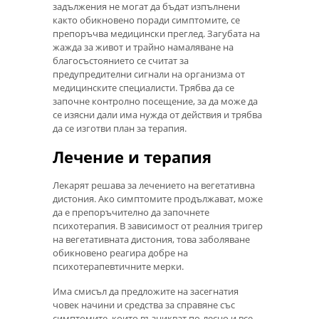
задължения не могат да бъдат изпълнени
както обикновено поради симптомите, се
препоръчва медицински преглед. Загубата на
жажда за живот и трайно намаляване на
благосъстоянието се считат за
предупредителни сигнали на организма от
медицинските специалисти. Трябва да се
започне контролно посещение, за да може да
се изясни дали има нужда от действия и трябва
да се изготви план за терапия.
Лечение и терапия
Лекарят решава за лечението на вегетативна
дистония. Ако симптомите продължават, може
да е препоръчително да започнете
психотерапия. В зависимост от реалния тригер
на вегетативната дистония, това заболяване
обикновено реагира добре на
психотерапевтичните мерки.
Има смисъл да предложите на засегнатия
човек начини и средства за справяне със
симптомите, които възникват по-лесно и все