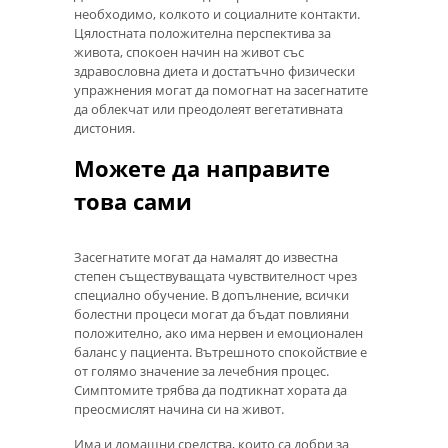
необходимо, колкото и социалните контакти.
Цялостната положителна перспектива за
живота, спокоен начин на живот със
здравословна диета и достатъчно физически
упражнения могат да помогнат на засегнатите
да облекчат или преодолеят вегетативната
дистония.
Можете да направите
това сами
Засегнатите могат да намалят до известна
степен съществуващата чувствителност чрез
специално обучение. В допълнение, всички
болестни процеси могат да бъдат повлияни
положително, ако има нервен и емоционален
баланс у пациента. Вътрешното спокойствие е
от голямо значение за лечебния процес.
Симптомите трябва да подтикнат хората да
преосмислят начина си на живот.
Има и домашни средства, които са добри за