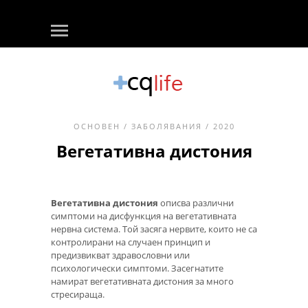
ОСНОВЕН
/
ЗАБОЛЯВАНИЯ
/ 2020
Вегетативна дистония
Вегетативна дистония
описва различни
симптоми на дисфункция на вегетативната
нервна система. Той засяга нервите, които не са
контролирани на случаен принцип и
предизвикват здравословни или
психологически симптоми. Засегнатите
намират вегетативната дистония за много
стресираща.