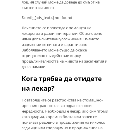
лошия случай може да доведе до смърт на
съответния човек.
$config[ads_text4] not found
Лечението се провежда с помощта на
лекарства и различни терапии. Обикновено
няма допълнителни усложнения. Пълното
изцеление не винаги е гарантирано.
Заболяването може също да окаже
отрицателно въздействие върху
продължителността на живота на засегнатия и
да го намали.
Кога трябва да отидете
на лекар?
Повтарящите се разстройства на стомашно-
чревния тракт показват здравословни
нередности. Необходим е лекар, ако симптоми
като диария, коремна болка или запек се
появяват редовно в продължение на няколко
седмици или спорадично в продължение на