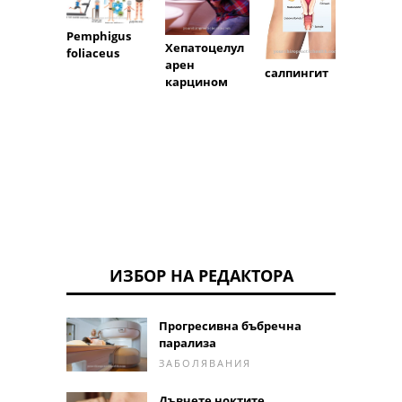
Синдр
Pemphigus
Голдх
Хепатоцелул
foliaceus
арен
салпингит
карцином
ИЗБОР НА РЕДАКТОРА
Прогресивна бъбречна
парализа
ЗАБОЛЯВАНИЯ
Дъвчете ноктите