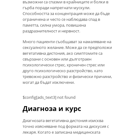
възможни са спазми в крайниците и болки в
гърба поради напрегнати мускули.
Способността за концентрация може да бъде
ограничена и често се наблюдава спад в
паметта, силна умора, повишена
раздразнителност и нервност.
Много пациенти съобщават за намаляване на
сексуалното желание. Може да се предположи
вегетативна дистония, ако симптомите са
свързани с основен или дълготраен
психологически стрес, хроничен стрес или
друго психологическо разстройство, като
тревожно разстройство и физически причини,
могат да бъдат изключени.
$config[ads_text3] not found
Диагноза и курс
Диагнозата вегетативна дистония изисква
точно изясняване под формата на дискусия с
лекаря. Когато е записана медицинската