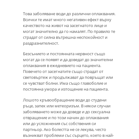
Това заболяване води до различни оплаквания.
Всички те имат много негативен ефект върху
качеството на живот на засегнатото лице и
могат значително да го намалят. По правило те
страдат от силна вътрешна неспокойност и
раздразнителност.
Безсънието и постоянната нервност също
могат да се появят и да доведат до значителни
оплаквания в ежедневието на пациента.
Повечето от засегнатите също страдат от
световъртеж и продължават да повръщат или
се чувстват болни. Има също главоболие и
постоянна умора и изтощение на пациента.
Лошото кръвообращение води до студени
ръце, запек или метеоризъм. В някои случаи
заболяването може да доведе и до сексуална
отвращение и по този начин до оплаквания
или до усложнения със собствения си
партньор. Ако болестта не се лекува, често
възникват проблеми със сърцето, което в най-