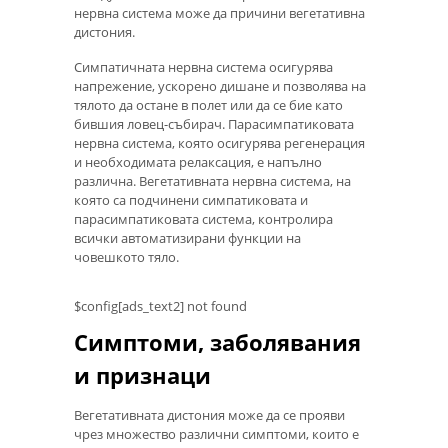
нервна система може да причини вегетативна
дистония.
Симпатичната нервна система осигурява
напрежение, ускорено дишане и позволява на
тялото да остане в полет или да се бие като
бившия ловец-събирач. Парасимпатиковата
нервна система, която осигурява регенерация
и необходимата релаксация, е напълно
различна. Вегетативната нервна система, на
която са подчинени симпатиковата и
парасимпатиковата система, контролира
всички автоматизирани функции на
човешкото тяло.
$config[ads_text2] not found
Симптоми, заболявания
и признаци
Вегетативната дистония може да се прояви
чрез множество различни симптоми, които е