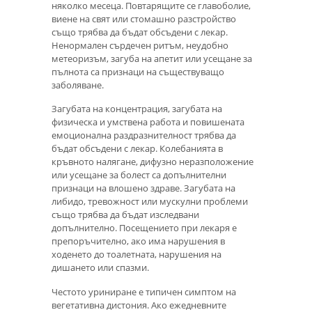
няколко месеца. Повтарящите се главоболие,
виене на свят или стомашно разстройство
също трябва да бъдат обсъдени с лекар.
Ненормален сърдечен ритъм, неудобно
метеоризъм, загуба на апетит или усещане за
пълнота са признаци на съществуващо
заболяване.
Загубата на концентрация, загубата на
физическа и умствена работа и повишената
емоционална раздразнителност трябва да
бъдат обсъдени с лекар. Колебанията в
кръвното налягане, дифузно неразположение
или усещане за болест са допълнителни
признаци на влошено здраве. Загубата на
либидо, тревожност или мускулни проблеми
също трябва да бъдат изследвани
допълнително. Посещението при лекаря е
препоръчително, ако има нарушения в
ходенето до тоалетната, нарушения на
дишането или спазми.
Честото уриниране е типичен симптом на
вегетативна дистония. Ако ежедневните