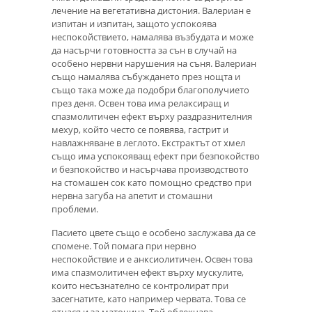
лечение на вегетативна дистония. Валериан е
изпитан и изпитан, защото успокоява
неспокойствието, намалява възбудата и може
да насърчи готовността за сън в случай на
особено нервни нарушения на съня. Валериан
също намалява събуждането през нощта и
също така може да подобри благополучието
през деня. Освен това има релаксиращ и
спазмолитичен ефект върху раздразнителния
мехур, който често се появява, гастрит и
навлажняване в леглото. Екстрактът от хмел
също има успокояващ ефект при безпокойство
и безпокойство и насърчава производството
на стомашен сок като помощно средство при
нервна загуба на апетит и стомашни
проблеми.
Пасието цвете също е особено заслужава да се
спомене. Той помага при нервно
неспокойствие и е анксиолитичен. Освен това
има спазмолитичен ефект върху мускулите,
които несъзнателно се контролират при
засегнатите, като например червата. Това се