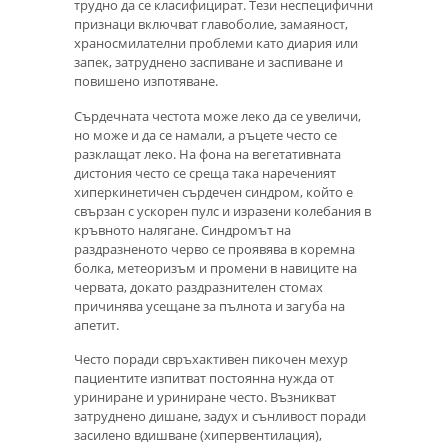
трудно да се класифицират. Тези неспецифични
признаци включват главоболие, замаяност,
храносмилателни проблеми като диария или
запек, затруднено заспиване и заспиване и
повишено изпотяване.
Сърдечната честота може леко да се увеличи,
но може и да се намали, а ръцете често се
разклащат леко. На фона на вегетативната
дистония често се среща така нареченият
хиперкинетичен сърдечен синдром, който е
свързан с ускорен пулс и изразени колебания в
кръвното налягане. Синдромът на
раздразненото черво се проявява в коремна
болка, метеоризъм и промени в навиците на
червата, докато раздразнителен стомах
причинява усещане за пълнота и загуба на
апетит.
Често поради свръхактивен пикочен мехур
пациентите изпитват постоянна нужда от
уриниране и уриниране често. Възникват
затруднено дишане, задух и сънливост поради
засилено вдишване (хипервентилация),