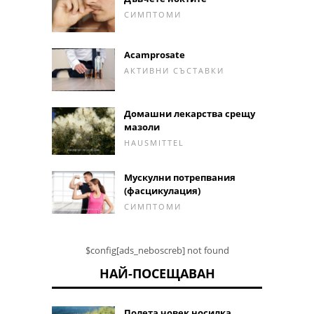
СИМПТОМИ
Acamprosate
АКТИВНИ СЪСТАВКИ
Домашни лекарства срещу
мазоли
HAUSMITTEL
Мускулни потрепвания
(фасцикулация)
СИМПТОМИ
$config[ads_neboscreb] not found
НАЙ-ПОСЕЩАВАН
Полета човек носилка