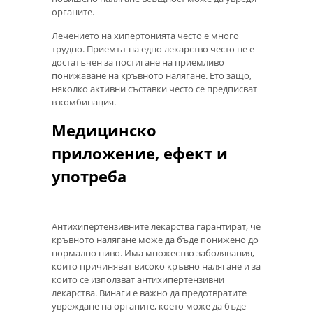
органите.
Лечението на хипертонията често е много
трудно. Приемът на едно лекарство често не е
достатъчен за постигане на приемливо
понижаване на кръвното налягане. Ето защо,
няколко активни съставки често се предписват
в комбинация.
Медицинско
приложение, ефект и
употреба
Антихипертензивните лекарства гарантират, че
кръвното налягане може да бъде понижено до
нормално ниво. Има множество заболявания,
които причиняват високо кръвно налягане и за
които се използват антихипертензивни
лекарства. Винаги е важно да предотвратите
увреждане на органите, което може да бъде