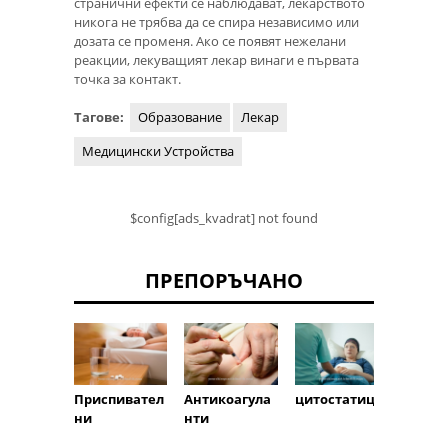
странични ефекти се наблюдават, лекарството
никога не трябва да се спира независимо или
дозата се променя. Ако се появят нежелани
реакции, лекуващият лекар винаги е първата
точка за контакт.
Тагове:
Образование
Лекар
Медицински Устройства
$config[ads_kvadrat] not found
ПРЕПОРЪЧАНО
Приспивател
Антикоагула
цитостатици
Антип
ни
нти
ант
(инхи