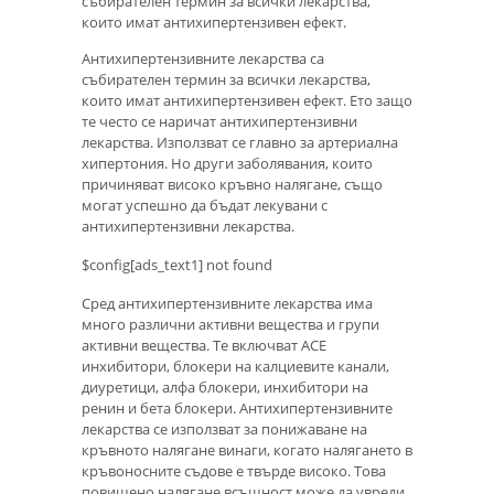
събирателен термин за всички лекарства,
които имат антихипертензивен ефект.
Антихипертензивните лекарства са
събирателен термин за всички лекарства,
които имат антихипертензивен ефект. Ето защо
те често се наричат ​​антихипертензивни
лекарства. Използват се главно за артериална
хипертония. Но други заболявания, които
причиняват високо кръвно налягане, също
могат успешно да бъдат лекувани с
антихипертензивни лекарства.
$config[ads_text1] not found
Сред антихипертензивните лекарства има
много различни активни вещества и групи
активни вещества. Те включват АСЕ
инхибитори, блокери на калциевите канали,
диуретици, алфа блокери, инхибитори на
ренин и бета блокери. Антихипертензивните
лекарства се използват за понижаване на
кръвното налягане винаги, когато налягането в
кръвоносните съдове е твърде високо. Това
повишено налягане всъщност може да увреди