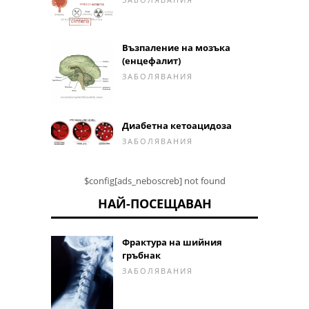
Възпаление на мозъка
(енцефалит)
ЗАБОЛЯВАНИЯ
Диабетна кетоацидоза
ЗАБОЛЯВАНИЯ
$config[ads_neboscreb] not found
НАЙ-ПОСЕЩАВАН
Фрактура на шийния
гръбнак
ЗАБОЛЯВАНИЯ