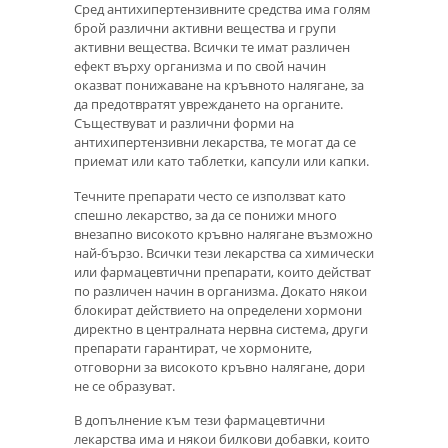
Сред антихипертензивните средства има голям
брой различни активни вещества и групи
активни вещества. Всички те имат различен
ефект върху организма и по свой начин
оказват понижаване на кръвното налягане, за
да предотвратят увреждането на органите.
Съществуват и различни форми на
антихипертензивни лекарства, те могат да се
приемат или като таблетки, капсули или капки.
Течните препарати често се използват като
спешно лекарство, за да се понижи много
внезапно високото кръвно налягане възможно
най-бързо. Всички тези лекарства са химически
или фармацевтични препарати, които действат
по различен начин в организма. Докато някои
блокират действието на определени хормони
директно в централната нервна система, други
препарати гарантират, че хормоните,
отговорни за високото кръвно налягане, дори
не се образуват.
В допълнение към тези фармацевтични
лекарства има и някои билкови добавки, които