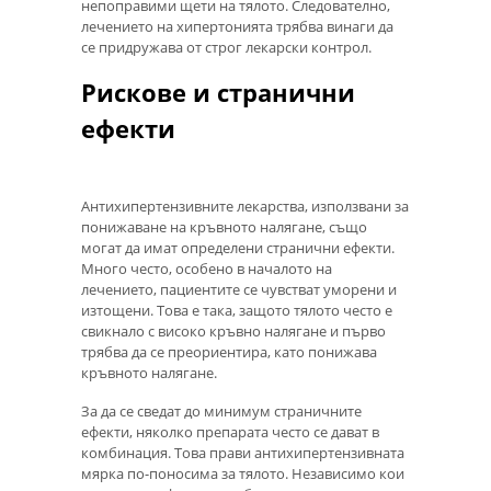
непоправими щети на тялото. Следователно,
лечението на хипертонията трябва винаги да
се придружава от строг лекарски контрол.
Рискове и странични
ефекти
Антихипертензивните лекарства, използвани за
понижаване на кръвното налягане, също
могат да имат определени странични ефекти.
Много често, особено в началото на
лечението, пациентите се чувстват уморени и
изтощени. Това е така, защото тялото често е
свикнало с високо кръвно налягане и първо
трябва да се преориентира, като понижава
кръвното налягане.
За да се сведат до минимум страничните
ефекти, няколко препарата често се дават в
комбинация. Това прави антихипертензивната
мярка по-поносима за тялото. Независимо кои