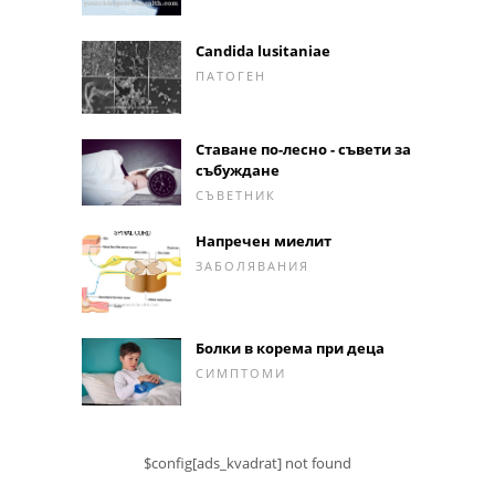
Candida lusitaniae
ПАТОГЕН
Ставане по-лесно - съвети за
събуждане
СЪВЕТНИК
Напречен миелит
ЗАБОЛЯВАНИЯ
Болки в корема при деца
СИМПТОМИ
$config[ads_kvadrat] not found