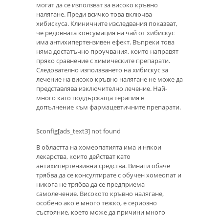
могат да се използват за високо кръвно
налягане. Преди всичко това включва
хибискуса. Клиничните изследвания показват,
че редовната консумация на чай от хибискус
има антихипертензивен ефект. Въпреки това
няма достатъчно проучвания, които направят
пряко сравнение с химическите препарати.
Следователно използването на хибискус за
лечение на високо кръвно налягане не може да
представлява изключително лечение. Най-
много като поддържаща терапия в
допълнение към фармацевтичните препарати.
$config[ads_text3] not found
В областта на хомеопатията има и някои
лекарства, които действат като
антихипертензивни средства. Винаги обаче
трябва да се консултирате с обучен хомеопат и
никога не трябва да се предприема
самолечение. Високото кръвно налягане,
особено ако е много тежко, е сериозно
състояние, което може да причини много