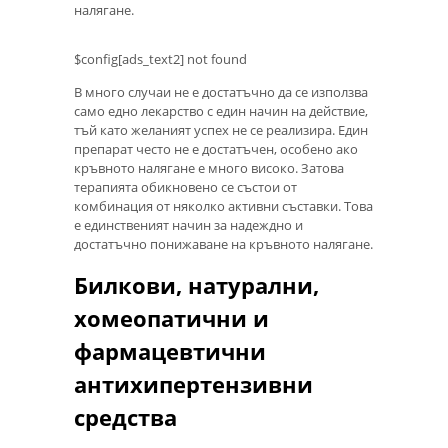
налягане.
$config[ads_text2] not found
В много случаи не е достатъчно да се използва
само едно лекарство с един начин на действие,
тъй като желаният успех не се реализира. Един
препарат често не е достатъчен, особено ако
кръвното налягане е много високо. Затова
терапията обикновено се състои от
комбинация от няколко активни съставки. Това
е единственият начин за надеждно и
достатъчно понижаване на кръвното налягане.
Билкови, натурални,
хомеопатични и
фармацевтични
антихипертензивни
средства