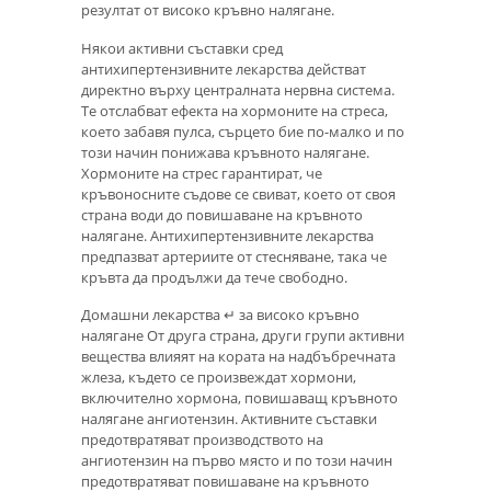
резултат от високо кръвно налягане.
Някои активни съставки сред
антихипертензивните лекарства действат
директно върху централната нервна система.
Те отслабват ефекта на хормоните на стреса,
което забавя пулса, сърцето бие по-малко и по
този начин понижава кръвното налягане.
Хормоните на стрес гарантират, че
кръвоносните съдове се свиват, което от своя
страна води до повишаване на кръвното
налягане. Антихипертензивните лекарства
предпазват артериите от стесняване, така че
кръвта да продължи да тече свободно.
Домашни лекарства ↵ за високо кръвно
налягане От друга страна, други групи активни
вещества влияят на кората на надбъбречната
жлеза, където се произвеждат хормони,
включително хормона, повишаващ кръвното
налягане ангиотензин. Активните съставки
предотвратяват производството на
ангиотензин на първо място и по този начин
предотвратяват повишаване на кръвното