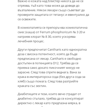
Важно е кожата над блистер никога да не се
отрязва, тъй като това може да доведе до
възпаление. Някои лекари също съветват да
проверите защитата от тетанус и евентуално да
се освежите.
В хомеопатията се препоръчва хомеопатична
смес (каша) от Ferrum phosphoricum № 3 20 и
натриев хлорат № 8 30, което ускорява
лечебния процес.
Други предпочитат Cantharis като еднократна
доза с висока потентност, която да бъде
предписана от лекар. Cantharis е свободно
достъпен в потенцията D12. Трябва да се
приема само докато пикочният мехур не
зарасне. След това спрете веднага. Вана за
крака в императорска сода (без друга сода за
хляб) също помага. След това разтрийте
краката със зехтин.
Диабетиците и тези, които вече страдат от
диабетно стъпало, трябва да се консултират
директно с лекар като предпазна мярка, в