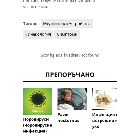
противен случай могат да възникнат
усложнения.
Тагове:
Медицински Устройства
Гинекология
Симптоми
$config[ads_kvadrat] not found
ПРЕПОРЪЧАНО
Pavor
Инфекция на
Недос
Норовируси
nocturnus
вътрешното
антит
(норовирусна
ухо
в Алф
инфекция)