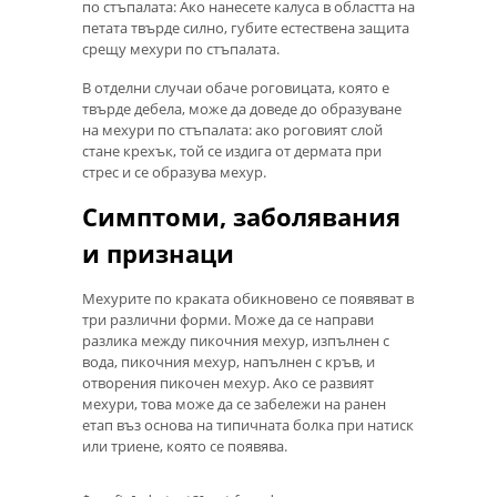
по стъпалата: Ако нанесете калуса в областта на
петата твърде силно, губите естествена защита
срещу мехури по стъпалата.
В отделни случаи обаче роговицата, която е
твърде дебела, може да доведе до образуване
на мехури по стъпалата: ако роговият слой
стане крехък, той се издига от дермата при
стрес и се образува мехур.
Симптоми, заболявания
и признаци
Мехурите по краката обикновено се появяват в
три различни форми. Може да се направи
разлика между пикочния мехур, изпълнен с
вода, пикочния мехур, напълнен с кръв, и
отворения пикочен мехур. Ако се развият
мехури, това може да се забележи на ранен
етап въз основа на типичната болка при натиск
или триене, която се появява.