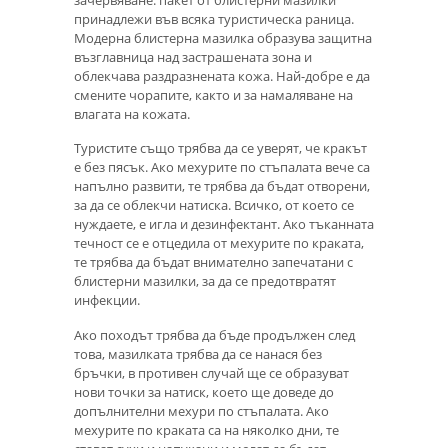
принадлежи във всяка туристическа раница.
Модерна блистерна мазилка образува защитна
възглавница над застрашената зона и
облекчава раздразнената кожа. Най-добре е да
смените чорапите, както и за намаляване на
влагата на кожата.
Туристите също трябва да се уверят, че кракът
е без пясък. Ако мехурите по стъпалата вече са
напълно развити, те трябва да бъдат отворени,
за да се облекчи натиска. Всичко, от което се
нуждаете, е игла и дезинфектант. Ако тъканната
течност се е отцедила от мехурите по краката,
те трябва да бъдат внимателно запечатани с
блистерни мазилки, за да се предотвратят
инфекции.
Ако походът трябва да бъде продължен след
това, мазилката трябва да се нанася без
бръчки, в противен случай ще се образуват
нови точки за натиск, което ще доведе до
допълнителни мехури по стъпалата. Ако
мехурите по краката са на няколко дни, те