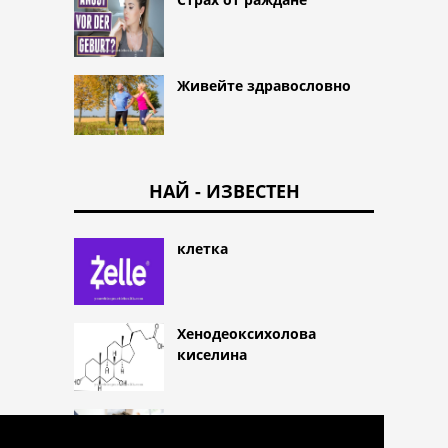
Живейте здравословно
НАЙ - ИЗВЕСТЕН
клетка
Хенодеоксихолова
киселина
ацепромазинът