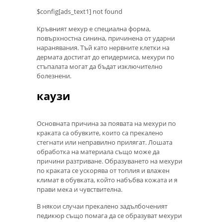
$config[ads_text1] not found
Кръвният мехур е специална форма,
повърхностна синина, причинена от ударни
наранявания. Тъй като нервните клетки на
дермата достигат до епидермиса, мехури по
стъпалата могат да бъдат изключително
болезнени.
каузи
Основната причина за появата на мехури по
краката са обувките, които са прекалено
стегнати или неправилно прилягат. Лошата
обработка на материала също може да
причини разтриване. Образуването на мехури
по краката се ускорява от топлия и влажен
климат в обувката, който набъбва кожата и я
прави мека и чувствителна.
В някои случаи прекалено задълбоченият
педикюр също помага да се образуват мехури