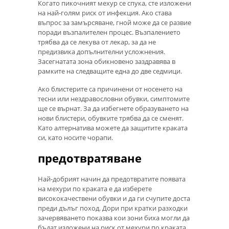
Когато пикочният мехур се спука, сте изложени
на най-голям риск от инфекция. Ако става
въпрос за замърсяване, гной може да се развие
поради възпалителен процес. Възпалението
трябва да се лекува от лекар, за да не
предизвика допълнителни усложнения.
Засегнатата зона обикновено заздравява в
рамките на следващите една до две седмици.
Ако блистерите са причинени от носенето на
тесни или нездравословни обувки, симптомите
ще се върнат. За да избегнете образуването на
нови блистери, обувките трябва да се сменят.
Като алтернатива можете да защитите краката
си, като носите чорапи.
предотвратяване
Най-добрият начин да предотвратите появата
на мехури по краката е да изберете
висококачествени обувки и да ги счупите доста
преди дълъг поход. Дори при кратки разходки
зачервяването показва кои зони биха могли да
бъдат изложени на риск от мехури по краката.