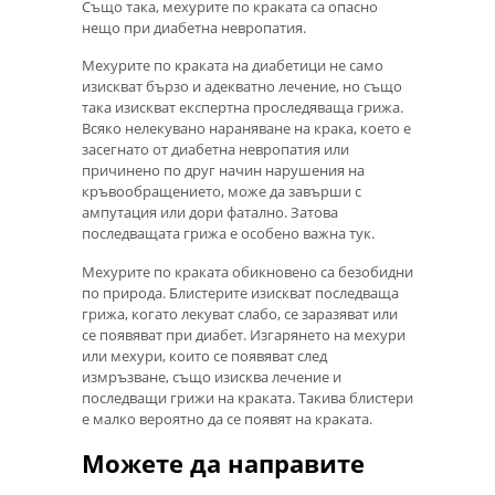
Също така, мехурите по краката са опасно
нещо при диабетна невропатия.
Мехурите по краката на диабетици не само
изискват бързо и адекватно лечение, но също
така изискват експертна проследяваща грижа.
Всяко нелекувано нараняване на крака, което е
засегнато от диабетна невропатия или
причинено по друг начин нарушения на
кръвообращението, може да завърши с
ампутация или дори фатално. Затова
последващата грижа е особено важна тук.
Мехурите по краката обикновено са безобидни
по природа. Блистерите изискват последваща
грижа, когато лекуват слабо, се заразяват или
се появяват при диабет. Изгарянето на мехури
или мехури, които се появяват след
измръзване, също изисква лечение и
последващи грижи на краката. Такива блистери
е малко вероятно да се появят на краката.
Можете да направите