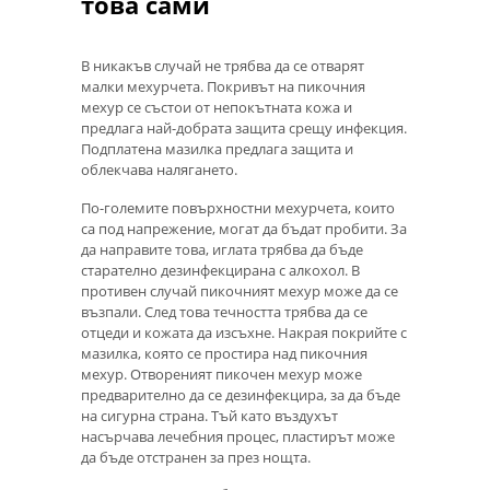
това сами
В никакъв случай не трябва да се отварят
малки мехурчета. Покривът на пикочния
мехур се състои от непокътната кожа и
предлага най-добрата защита срещу инфекция.
Подплатена мазилка предлага защита и
облекчава налягането.
По-големите повърхностни мехурчета, които
са под напрежение, могат да бъдат пробити. За
да направите това, иглата трябва да бъде
старателно дезинфекцирана с алкохол. В
противен случай пикочният мехур може да се
възпали. След това течността трябва да се
отцеди и кожата да изсъхне. Накрая покрийте с
мазилка, която се простира над пикочния
мехур. Отвореният пикочен мехур може
предварително да се дезинфекцира, за да бъде
на сигурна страна. Тъй като въздухът
насърчава лечебния процес, пластирът може
да бъде отстранен за през нощта.