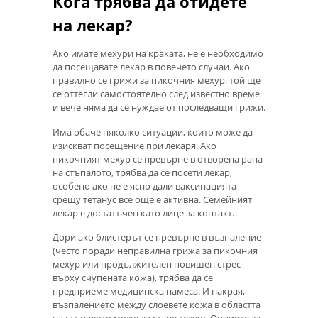
Кога трябва да отидете
на лекар?
Ако имате мехури на краката, не е необходимо
да посещавате лекар в повечето случаи. Ако
правилно се грижи за пикочния мехур, той ще
се оттегли самостоятелно след известно време
и вече няма да се нуждае от последващи грижи.
Има обаче няколко ситуации, които може да
изискват посещение при лекаря. Ако
пикочният мехур се превърне в отворена рана
на стъпалото, трябва да се посети лекар,
особено ако не е ясно дали ваксинацията
срещу тетанус все още е активна. Семейният
лекар е достатъчен като лице за контакт.
Дори ако блистерът се превърне в възпаление
(често поради неправилна грижа за пикочния
мехур или продължителен повишен стрес
върху счупената кожа), трябва да се
предприеме медицинска намеса. И накрая,
възпалението между слоевете кожа в областта