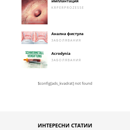
имплантация
KRPERPROZESSE
Анална фистула
ЗАБОЛЯВАНИЯ
Acrodynia
ЗАБОЛЯВАНИЯ
$config[ads_kvadrat] not found
ИНТЕРЕСНИ СТАТИИ