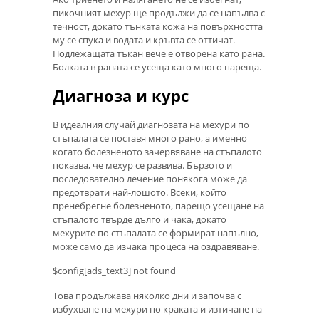
пикочният мехур ще продължи да се напълва с
течност, докато тънката кожа на повърхността
му се спука и водата и кръвта се оттичат.
Подлежащата тъкан вече е отворена като рана.
Болката в раната се усеща като много пареща.
Диагноза и курс
В идеалния случай диагнозата на мехури по
стъпалата се поставя много рано, а именно
когато болезненото зачервяване на стъпалото
показва, че мехур се развива. Бързото и
последователно лечение понякога може да
предотврати най-лошото. Всеки, който
пренебрегне болезненото, парещо усещане на
стъпалото твърде дълго и чака, докато
мехурите по стъпалата се формират напълно,
може само да изчака процеса на оздравяване.
$config[ads_text3] not found
Това продължава няколко дни и започва с
избухване на мехури по краката и изтичане на