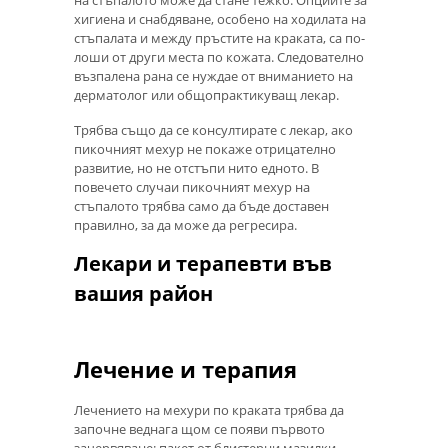
на стъпалото може да стане тежко. Опциите за
хигиена и снабдяване, особено на ходилата на
стъпалата и между пръстите на краката, са по-
лоши от други места по кожата. Следователно
възпалена рана се нуждае от вниманието на
дерматолог или общопрактикуващ лекар.
Трябва също да се консултирате с лекар, ако
пикочният мехур не покаже отрицателно
развитие, но не отстъпи нито едното. В
повечето случаи пикочният мехур на
стъпалото трябва само да бъде доставен
правилно, за да може да регресира.
Лекари и терапевти във
вашия район
Лечение и терапия
Лечението на мехури по краката трябва да
започне веднага щом се появи първото
зачервяване: пакет от блистерни мазилки