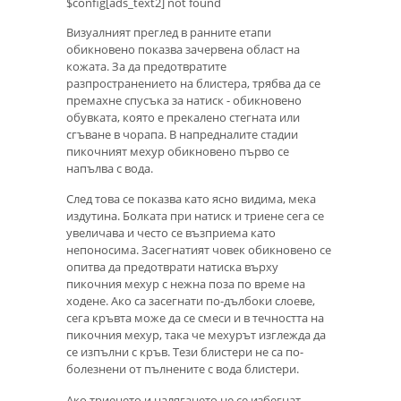
$config[ads_text2] not found
Визуалният преглед в ранните етапи
обикновено показва зачервена област на
кожата. За да предотвратите
разпространението на блистера, трябва да се
премахне спусъка за натиск - обикновено
обувката, която е прекалено стегната или
сгъване в чорапа. В напредналите стадии
пикочният мехур обикновено първо се
напълва с вода.
След това се показва като ясно видима, мека
издутина. Болката при натиск и триене сега се
увеличава и често се възприема като
непоносима. Засегнатият човек обикновено се
опитва да предотврати натиска върху
пикочния мехур с нежна поза по време на
ходене. Ако са засегнати по-дълбоки слоеве,
сега кръвта може да се смеси и в течността на
пикочния мехур, така че мехурът изглежда да
се изпълни с кръв. Тези блистери не са по-
болезнени от пълнените с вода блистери.
Ако триенето и налягането не се избегнат,