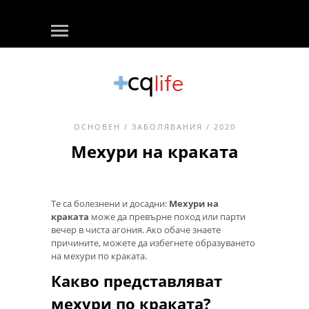
ОСНОВЕН
/
ЗАБОЛЯВАНИЯ
/ 2020
Мехури на краката
Те са болезнени и досадни:
Мехури на
краката
може да превърне поход или парти
вечер в чиста агония. Ако обаче знаете
причините, можете да избегнете образуването
на мехури по краката.
Какво представляват
мехури по краката?