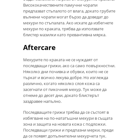
Висококачествените памучни чорапи
предпазват стъпалото от влага, докато грубите
вълнени чорапи могат бързо да доведат до
мехури по стъпалата. Ако искате да избегнете
мехури по краката, трябва да използвате
блистер мазилки като превантивна мярка.
Aftercare
Мехурите по краката не се нуждаят от
последващи грижи, ако са само повърхностни.
Няколко дни почивка и обувки, които не се
търкат и всичко лекува добре. Но изглежда
различно, когато няколко слоя кожа са
засегнати от пикочния мехур. Тук може да
отнеме до десет дни, докато блистерът
заздравее напълно.
Последващите грижи трябва да се състоят в
избягване на по-нататъшни мехури в същата
зона и защита на новата кожа с подложки.
Последващи грижи и предпазни мерки, преди
да се появят допълнителни мехурчета тук.