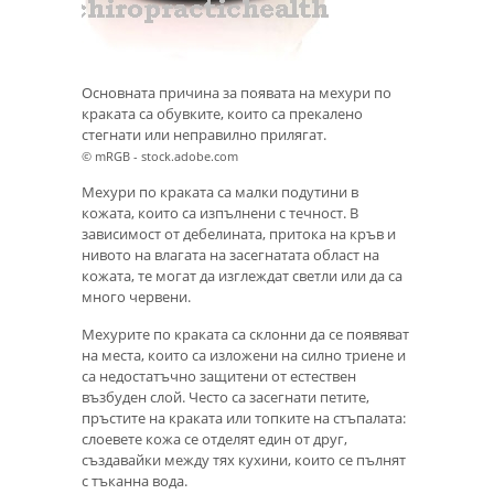
Основната причина за появата на мехури по
краката са обувките, които са прекалено
стегнати или неправилно прилягат.
© mRGB - stock.adobe.com
Мехури по краката са малки подутини в
кожата, които са изпълнени с течност. В
зависимост от дебелината, притока на кръв и
нивото на влагата на засегнатата област на
кожата, те могат да изглеждат светли или да са
много червени.
Мехурите по краката са склонни да се появяват
на места, които са изложени на силно триене и
са недостатъчно защитени от естествен
възбуден слой. Често са засегнати петите,
пръстите на краката или топките на стъпалата:
слоевете кожа се отделят един от друг,
създавайки между тях кухини, които се пълнят
с тъканна вода.