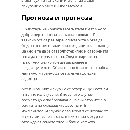
стават сухи и напукани и могат да бъдат
лекувани с малко цинков мехлем.
Прогноза и прогноза
С блистери на краката засегнатите имат много
добри перспективи за възстановяване. В
зависимост от размера, блистерите могат да
бъдат отворени сами или с медицинска помощ.
Важно е те да се отварят стерилно и отворената
рана да не е замърсена. След отваряне на
пикочния мехур той ще заздравее в
следващите дни. Обикновено блистерът трябва
напълно и трайно да се излекува до една
седмица.
Ако пикочният мехур не се отвори, ще настъпи
и пълно излекуване. В повечето случаи
времето до освобождаване на симптомите е в
рамките на следващите десет дни. В
изключителни случаи организмът се нуждае от
две седмици. Течността в пикочния мехур се
отвежда от самото тяло и бавно изсъхва.