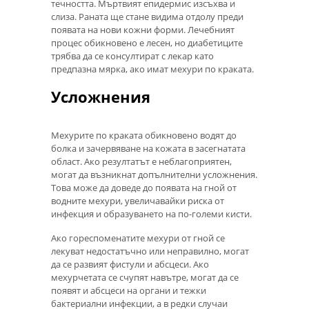
течността. Мъртвият епидермис изсъхва и
слиза. Раната ще стане видима отдолу преди
появата на нови кожни форми. Лечебният
процес обикновено е лесен, но диабетиците
трябва да се консултират с лекар като
предпазна мярка, ако имат мехури по краката.
Усложнения
Мехурите по краката обикновено водят до
болка и зачервяване на кожата в засегнатата
област. Ако резултатът е неблагоприятен,
могат да възникнат допълнителни усложнения.
Това може да доведе до появата на гной от
водните мехури, увеличавайки риска от
инфекция и образуването на по-големи кисти.
Ако гореспоменатите мехури от гной се
лекуват недостатъчно или неправилно, могат
да се развият фистули и абсцеси. Ако
мехурчетата се счупят навътре, могат да се
появят и абсцеси на органи и тежки
бактериални инфекции, а в редки случаи