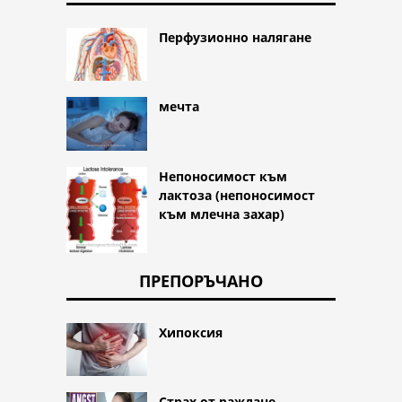
Перфузионно налягане
мечта
Непоносимост към
лактоза (непоносимост
към млечна захар)
ПРЕПОРЪЧАНО
Хипоксия
Страх от раждане