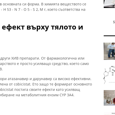
 в основната си форма. В химията веществото се
H 53 - N 7 - O 5 - S 2, M r, което съответства на
$
ефект върху тялото и
а други ХИВ препарати. От фармакологична или
рството е просто усилващо средство, което само
В.
тори атазанавир и дарунавир са високо ефективни.
ена от cobicistat. Ето защо те формират основното
obicistat постига своите ефекти като усилващ
ибиране на метаболитния ензим CYP 3A4.