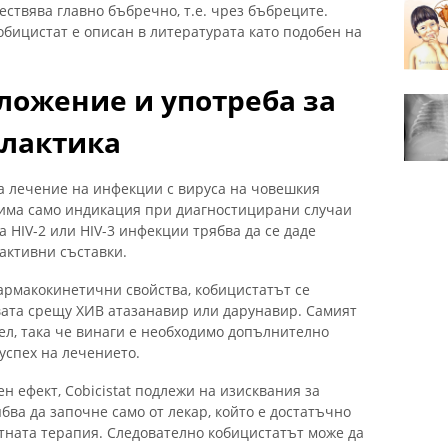
ствява главно бъбречно, т.е. чрез бъбреците.
обицистат е описан в литературата като подобен на
ожение и употреба за
илактика
за лечение на инфекции с вируса на човешкия
 има само индикация при диагностицирани случаи
а HIV-2 или HIV-3 инфекции трябва да се даде
активни съставки.
рмакокинетични свойства, кобицистатът се
твата срещу ХИВ атазанавир или дарунавир. Самият
тел, така че винаги е необходимо допълнително
 успех на лечението.
н ефект, Cobicistat подлежи на изисквания за
ва да започне само от лекар, който е достатъчно
етната терапия. Следователно кобицистатът може да