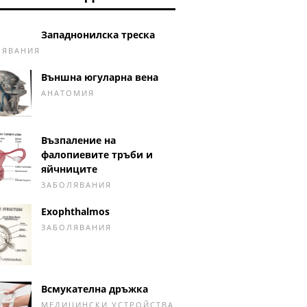
Западнонилска треска
ЛЯВАНИЯ
Външна югуларна вена
АНАТОМИЯ
Възпаление на
фалопиевите тръби и
яйчниците
ЗАБОЛЯВАНИЯ
Exophthalmos
ЗАБОЛЯВАНИЯ
Всмукателна дръжка
МЕДИЦИНСКИ УСТРОЙСТВА