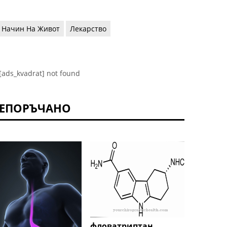
 Начин На Живот
Лекарство
[ads_kvadrat] not found
ЕПОРЪЧАНО
Allicin
фловатриптан