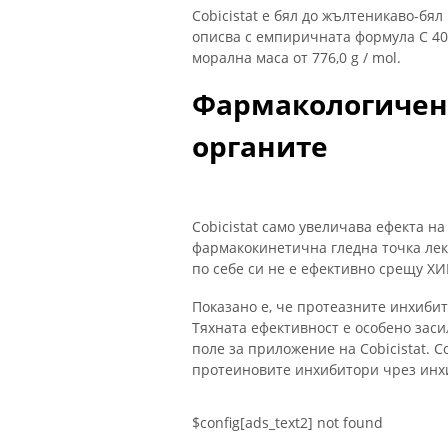
Cobicistat е бял до жълтеникаво-бял
описва с емпиричната формула C 40 - 
морална маса от 776,0 g / mol.
Фармакологичен 
органите
Cobicistat само увеличава ефекта н
фармакокинетична гледна точка лека
по себе си не е ефективно срещу ХИ
Показано е, че протеазните инхиби
Тяхната ефективност е особено засил
поле за приложение на Cobicistat. C
протеиновите инхибитори чрез инх
$config[ads_text2] not found