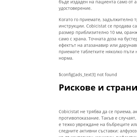
бъде издаден на пациента само от а
удостоверение.
Когато го приемате, задължително 
инструкции. Cobicistat се продава 
размер приблизително 10 мм, оранже
само с храна. Точната доза на бусте
ефектът на атазанавир или дарунав
приемате таблетките няколко пъти н
норма.
$config[ads_text3] not found
Рискове и стран
Cobicistat не трябва да се приема,
противопоказание. Такъв е случаят,
е тежко увреждане на бъбреците ил
следните активни съставки: алфузоз