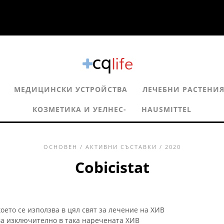
МЕДИЦИНСКИ УСТРОЙСТВА
ЛЕЧЕБНИ РАСТЕНИ
КОЗМЕТИКА И УЕЛНЕС-
HAUSMITTEL
ОСНОВЕН
/
АКТИВНИ СЪСТАВКИ
/ 2020
Cobicistat
оето се използва в цял свят за лечение на ХИВ
а изключително в така наречената ХИВ