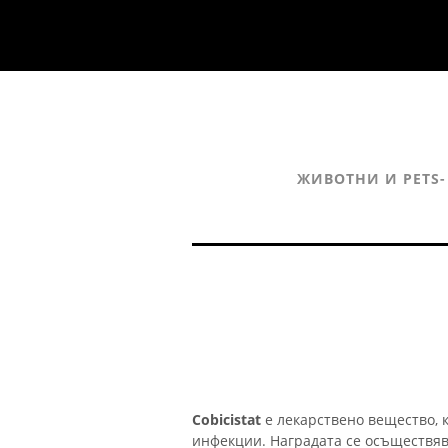
ЖИВОТНИ И PETS-
Cobicistat
е лекарствено вещество, к
инфекции. Наградата се осъществяв