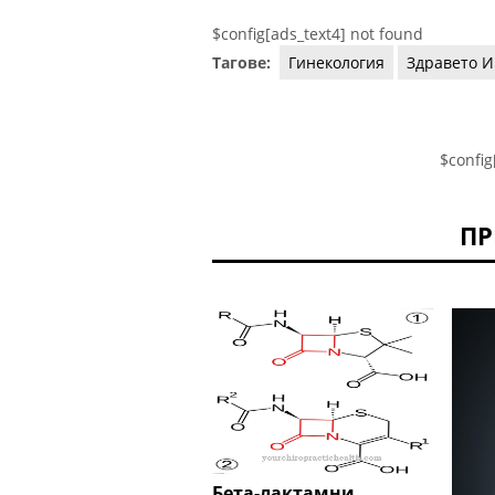
$config[ads_text4] not found
Тагове:
Гинекология
Здравето И
$config
ПР
Бета-лактамни