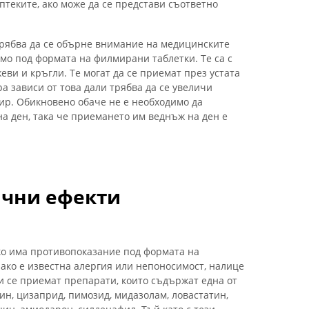
птеките, ако може да се представи съответно
трябва да се обърне внимание на медицинските
само под формата на филмирани таблетки. Те са с
ви и кръгли. Те могат да се приемат през устата
ра зависи от това дали трябва да се увеличи
ир. Обикновено обаче не е необходимо да
а ден, така че приемането им веднъж на ден е
ични ефекти
 ако има противопоказание под формата на
 ако е известна алергия или непоносимост, налице
и се приемат препарати, които съдържат една от
ин, цизаприд, пимозид, мидазолам, ловастатин,