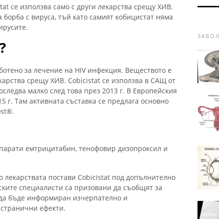
stat се използва само с други лекарства срещу ХИВ.
 борба с вируса, тъй като самият кобицистат няма
ирусите.
ЗАБО
?
работено за лечение на HIV инфекция. Веществото е
карства срещу ХИВ. Cobicistat се използва в САЩ от
следва малко след това през 2013 г. В Европейския
5 г. Там активната съставка се предлага основно
st®.
епарати емтрицитабин, тенофовир дизопроксил и
 лекарствата постави Cobicistat под допълнително
ките специалисти са призовани да съобщят за
 да бъде информиран изчерпателно и
 странични ефекти.