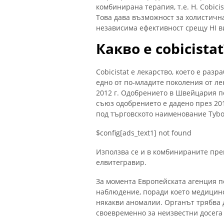
комбинирана терапия, т.е. H. Cobici
Това дава възможност за холистична
независима ефективност срещу HI в
Какво е cobicistat
Cobicistat е лекарство, което е раз
едно от по-младите поколения от ле
2012 г. Одобрението в Швейцария по
съюз одобрението е дадено през 201
под търговското наименование Tybo
$config[ads_text1] not found
Използва се и в комбинираните пр
елвитегравир.
За момента Европейската агенция по
наблюдение, поради което медицинс
някакви аномалии. Органът трябва
своевременно за неизвестни досега