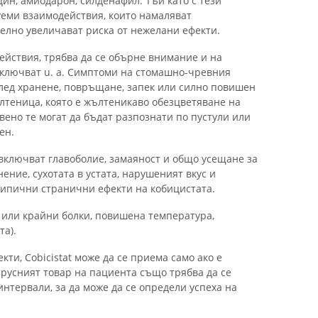
ин, амиодарон, силденафил. Тъй като с тези
еми взаимодействия, които намаляват
телно увеличават риска от нежелани ефекти.
ействия, трябва да се обърне внимание и на
ключват u. а. Симптоми на стомашно-чревния
 след хранене, повръщане, запек или силно повишен
ълтеница, която е жълтеникаво обезцветяване на
вено те могат да бъдат разпознати по пустули или
ен.
ключват главоболие, замаяност и общо усещане за
ение, сухотата в устата, нарушеният вкус и
типични странични ефекти на кобицистата.
и или крайни болки, повишена температура,
та).
ти, Cobicistat може да се приема само ако е
русният товар на пациента също трябва да се
нтервали, за да може да се определи успеха на