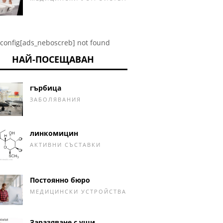
config[ads_neboscreb] not found
НАЙ-ПОСЕЩАВАН
гърбица
ЗАБОЛЯВАНИЯ
линкомицин
АКТИВНИ СЪСТАВКИ
Постоянно бюро
МЕДИЦИНСКИ УСТРОЙСТВА
Заразяване с уши