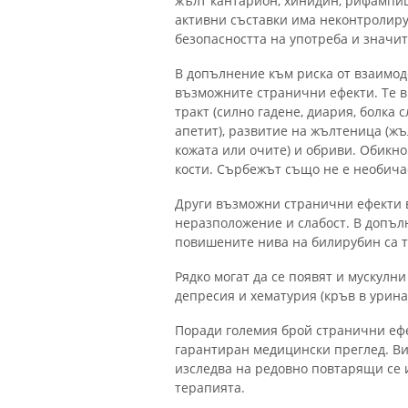
жълт кантарион, хинидин, рифампиц
активни съставки има неконтролиру
безопасността на употреба и значи
В допълнение към риска от взаимод
възможните странични ефекти. Те в
тракт (силно гадене, диария, болка
апетит), развитие на жълтеница (ж
кожата или очите) и обриви. Обикно
кости. Сърбежът също не е необича
Други възможни странични ефекти в
неразположение и слабост. В допълн
повишените нива на билирубин са 
Рядко могат да се появят и мускулн
депресия и хематурия (кръв в урина
Поради големия брой странични ефек
гарантиран медицински преглед. Ви
изследва на редовно повтарящи се и
терапията.