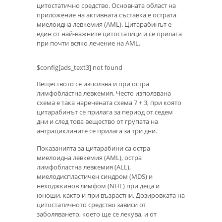
цитостатично средство. Основната област на
приложение на активната съставка е острата
миелоидна левкемия (AML). Цитарабинът е
един от най-важните цитостатици и се прилага
при почти всяко лечение на AML.
$config[ads_text3] not found
Веществото се използва и при остра
лимфобластна левкемия. Често използвана
схема е така наречената схема 7 + 3, при която
цитарабинът се прилага за период от седем
дни и след това вещество от групата на
антрациклините се прилага за три дни.
Показанията за цитарабини са остра
миелоидна левкемия (AML), остра
лимфобластна левкемия (ALL),
миелодиспластичен синдром (MDS) и
неходжкинов лимфом (NHL) при деца и
юноши, както и при възрастни. Дозировката на
цитостатичното средство зависи от
заболяването, което ще се лекува, и от