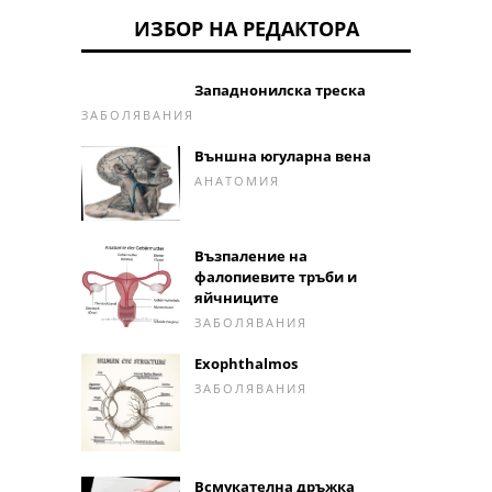
ИЗБОР НА РЕДАКТОРА
Западнонилска треска
ЗАБОЛЯВАНИЯ
Външна югуларна вена
АНАТОМИЯ
Възпаление на
фалопиевите тръби и
яйчниците
ЗАБОЛЯВАНИЯ
Exophthalmos
ЗАБОЛЯВАНИЯ
Всмукателна дръжка