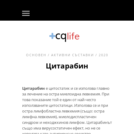
ОСНОВЕН
/
АКТИВНИ СЪСТАВКИ
/ 2020
Цитарабин
Цитарабин
е цитостатик и се използва главно
за лечение на остра миелоидна левкемия. При
това показание той е един от най-често
използваните цитостатици. Използва се и при
остра лимфобластна левкемия (също: остра
лимфна левкемия), миелодиспластичен
синдром и неходжкинов лимфом. Цитарабинът
също има вирусостатичен ефект, но не се
използва като антивирусно средство.