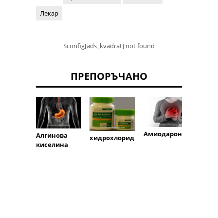
Лекар
$config[ads_kvadrat] not found
ПРЕПОРЪЧАНО
Atova
Амиодарон
Алгинова
хидрохлорид
киселина