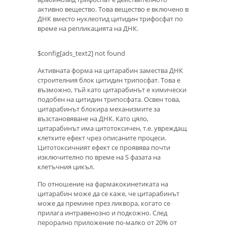
активно вещество. Това вещество е включено в
ДНК вместо нуклеотид цитидин трифосфат по
време на репликацията на ДНК.
$config[ads_text2] not found
Активната форма на цитарабин замества ДНК
строителния блок цитидин трипосфат. Това е
възможно, тъй като цитарабинът е химически
подобен на цитидин трипосфата. Освен това,
цитарабинът блокира механизмите за
възстановяване на ДНК. Като цяло,
цитарабинът има цитотоксичен, т.е. увреждащ
клетките ефект чрез описаните процеси.
Цитотоксичният ефект се проявява почти
изключително по време на S фазата на
клетъчния цикъл.
По отношение на фармакокинетиката на
цитарабин може да се каже, че цитарабинът
може да премине през ликвора, когато се
прилага интравенозно и подкожно. След
перорално приложение по-малко от 20% от