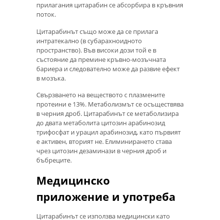
прилагания цитарабин се абсорбира в кръвния
поток.
Цитарабинът също може да се прилага
интратекално (в субарахноидното
пространство). Във високи дози той е в
състояние да премине кръвно-мозъчната
бариера и следователно може да развие ефект
в мозъка.
Свързването на веществото с плазмените
протеини е 13%. Метаболизмът се осъществява
в черния дроб. Цитарабинът се метаболизира
до двата метаболита цитозин арабинозид
трифосфат и урацил арабинозид, като първият
е активен, вторият не. Елиминирането става
чрез цитозин дезаминази в черния дроб и
бъбреците.
Медицинско
приложение и употреба
Цитарабинът се използва медицински като