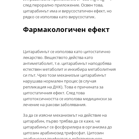
след перорално приложение. Освен това,
цитарабинът има и вирусостатичен ефект, но
рядко се използва като вирусостатик.
Фармакологичен ефект
Цитарабинът се използва като цитостатично
лекарство. Веществото действа като
антиметаболит, т.е. цитарабинът наподобява
естествен метаболит и инхибира метаболитния
си път. Чрез този механизъм цитарабинът
нарушава нормален процес (в случая
репликация на ДНК). Това е причината за
цитостатичния ефект. След това
цитотоксичността се използва медицински за
лечение на ракови заболявания.
За да се изясни механизмът на действие на
цитарабин, първо трябва да се каже, че
цитарабинът се фосфорилира в организма до
цитозин арабинозид трифосфат. Цитозин
арабинозид трифоспат е действителното