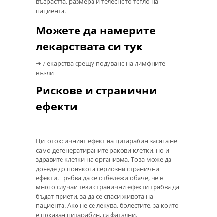
възрастта, размера и телесното тегло на
пациента.
Можете да намерите
лекарствата си тук
➔ Лекарства срещу подуване на лимфните
възли
Рискове и странични
ефекти
Цитотоксичният ефект на цитарабин засяга не
само дегенератираните ракови клетки, но и
здравите клетки на организма. Това може да
доведе до понякога сериозни странични
ефекти. Трябва да се отбележи обаче, че в
много случаи тези странични ефекти трябва да
бъдат приети, за да се спаси живота на
пациента. Ако не се лекува, болестите, за които
е показан цитарабин, са фатални.