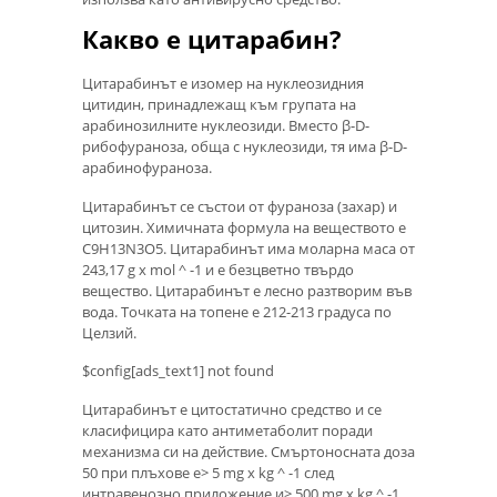
Какво е цитарабин?
Цитарабинът е изомер на нуклеозидния
цитидин, принадлежащ към групата на
арабинозилните нуклеозиди. Вместо β-D-
рибофураноза, обща с нуклеозиди, тя има β-D-
арабинофураноза.
Цитарабинът се състои от фураноза (захар) и
цитозин. Химичната формула на веществото е
C9H13N3O5. Цитарабинът има моларна маса от
243,17 g x mol ^ -1 и е безцветно твърдо
вещество. Цитарабинът е лесно разтворим във
вода. Точката на топене е 212-213 градуса по
Целзий.
$config[ads_text1] not found
Цитарабинът е цитостатично средство и се
класифицира като антиметаболит поради
механизма си на действие. Смъртоносната доза
50 при плъхове е> 5 mg x kg ^ -1 след
интравенозно приложение и> 500 mg x kg ^ -1