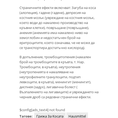
Страничните ефекти включват: Загуба на коса
(алопеция), гадене (гадене), депресия на
костния мозък (увреждане на костния мозък,
което води до намалено производство на
кръвни клетки), повръщане (повръщане),
анемия (анемията има намалено ниво на
хемоглобин и недостатъчен брой на
еритроцитите, което означава, че не може да
се транспортира достатъчно кислород).
В допълнение, тромбоцитопения (намален
брой на тромбоцитите в кръвта, т. Нар.
Тромбоцити, в кръвта), неутропения
(неутропенията е намаляване на
неутрофилните гранулоцити, подтип
левкоцити, в кръвта), менингит (менингит),
диспнея (задух), лигавична болест (
Възпалението на лигавиците) и увреждането на
черния дроб са редовни странични ефекти.
$config[ads_text4] not found
Тагове:
Грижа За Косата
Hausmittel