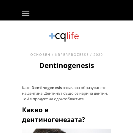
ОСНОВЕН
/
KRPERPROZESSE
/ 2020
Dentinogenesis
Като
Dentinogenesis
означава образуването
на дентина. Дентинът също се нарича дентин.
Той е продукт на одонтобластите.
Какво е
дентиногенезата?