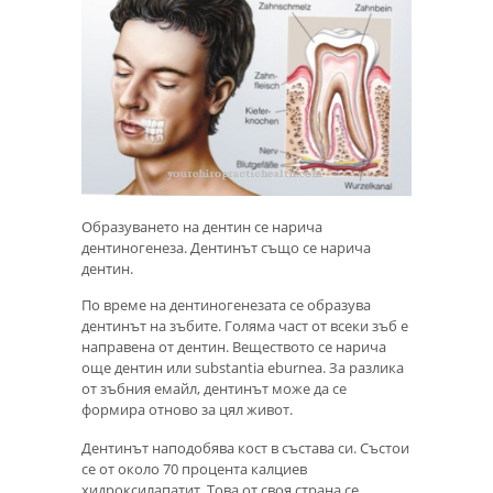
Образуването на дентин се нарича
дентиногенеза. Дентинът също се нарича
дентин.
По време на дентиногенезата се образува
дентинът на зъбите. Голяма част от всеки зъб е
направена от дентин. Веществото се нарича
още дентин или substantia eburnea. За разлика
от зъбния емайл, дентинът може да се
формира отново за цял живот.
Дентинът наподобява кост в състава си. Състои
се от около 70 процента калциев
хидроксилапатит. Това от своя страна се