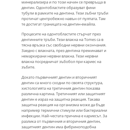
минерализира и по този начин се превръща в
дентин. Одонтобластите образуват фини
тубули в рамките на дентина. Тези зъбни тръби
протичат центробежно навън от пулпата. Там
те достигат границата на дентин-емайла.
Процесите на одонтобластите стърчат през
дентинните тръби. Тези влакна на Tomes са в
тясна връзка със свободни нервни окончания.
Заедно с влакната, през дентина преминават и
немаркирани нервни влакна. Тези нервни
влакна посредничат зъбобол при кариес на
зъбите.
Докато първичният дентин и вторичният
дентин са много сходни по своята структура,
хистологията на третичния дентин показва
различна картина. Третичният или защитният
дентин е израз на защитна реакция. Такава
защитна реакция на организма може да бъде
например термични стимули или бактериални
инфекции. Най-честата причина е кариесът. За
разлика от първичния и вторичния дентин,
защитният дентин има фибриноподобна