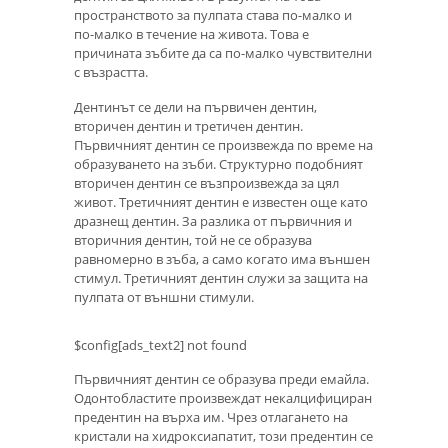
пространството за пулпата става по-малко и
по-малко в течение на живота. Това е
причината зъбите да са по-малко чувствителни
с възрастта.
Дентинът се дели на първичен дентин,
вторичен дентин и третичен дентин.
Първичният дентин се произвежда по време на
образуването на зъби. Структурно подобният
вторичен дентин се възпроизвежда за цял
живот. Третичният дентин е известен още като
дразнещ дентин. За разлика от първичния и
вторичния дентин, той не се образува
равномерно в зъба, а само когато има външен
стимул. Третичният дентин служи за защита на
пулпата от външни стимули.
$config[ads_text2] not found
Първичният дентин се образува преди емайла.
Одонтобластите произвеждат некалцифициран
предентин на върха им. Чрез отлагането на
кристали на хидроксиапатит, този предентин се