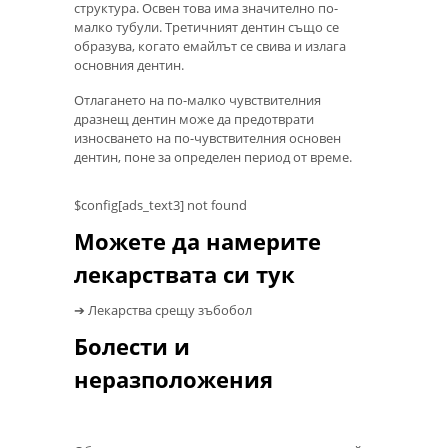
структура. Освен това има значително по-
малко тубули. Третичният дентин също се
образува, когато емайлът се свива и излага
основния дентин.
Отлагането на по-малко чувствителния
дразнещ дентин може да предотврати
износването на по-чувствителния основен
дентин, поне за определен период от време.
$config[ads_text3] not found
Можете да намерите
лекарствата си тук
➔ Лекарства срещу зъбобол
Болести и
неразположения