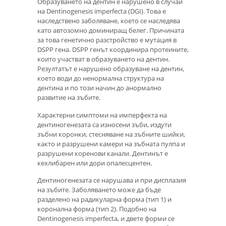
Образуването на дентин е нарушено в случай
на Dentinogenesis imperfecta (DGI). Това е
наследствено заболяване, което се наследява
като автозомно доминиращ белег. Причината
за това генетично разстройство е мутация в
DSPP гена. DSPP генът координира протеините,
които участват в образуването на дентин.
Резултатът е нарушено образуване на дентин,
което води до ненормална структура на
дентина и по този начин до анормално
развитие на зъбите.
Характерни симптоми на имперфекта на
дентиногенезата са износени зъби, издути
зъбни коронки, стесняване на зъбните шийки,
както и разрушени камери на зъбната пулпа и
разрушени коренови канали. Дентинът е
кехлибарен или дори опалесцентен.
Дентиногенезата се нарушава и при дисплазия
на зъбите. Заболяването може да бъде
разделено на радикуларна форма (тип 1) и
коронална форма (тип 2). Подобно на
Dentinogenesis imperfecta, и двете форми се