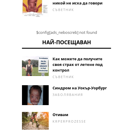
никой не иска да говори
СЪВЕТНИК
$config[ads_neboscreb] not found
НАЙ-ПОСЕЩАВАН
Как можете да получите
своя страх от летене под
контрол
СЪВЕТНИК
Синдром на Уокър-Уорбург
ЗАБОЛЯВАНИЯ
Отивам
KRPERPROZESSE