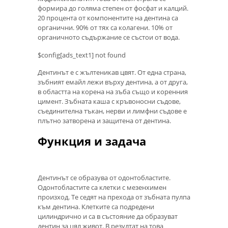
формира до голяма степен от фосфат и калций.
20 процента от компонентите на дентина са
органични. 90% от тях са колагени. 10% от
органичното съдържание се състои от вода.
$config[ads_text1] not found
Дентинът е с жълтеникав цвят. От една страна,
зъбният емайл лежи върху дентина, а от друга,
в областта на корена на зъба също и коренния
цимент. Зъбната каша с кръвоносни съдове,
съединителна тъкан, нерви и лимфни съдове е
плътно затворена и защитена от дентина.
Функция и задача
Дентинът се образува от одонтобластите.
Одонтобластите са клетки с мезенхимен
произход. Те седят на прехода от зъбната пулпа
към дентина. Клетките са подредени
цилиндрично и са в състояние да образуват
дентин за цял живот. В резултат на това