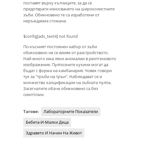
поставят върху кътниците, за да се
предотврати износването на широколистните
зъби. Обикновено те са изработени от
неръждаема стомана.
$config[ads_text4] not found
По-късният постоянен набор от зъби
обикновено не се влияе от разстройството.
Най-много има леки аномалии в рентгеновото
изображение. Пулпозните кухини могат да
бъдат с форма на камбанария. Човек говори
тук за "тръби на трън". Наблюдават се и
множество калцификации на зъбната пулпа.
Засегнатите обаче обикновено са без
симптоми.
Тагове:
Лабораторните Показатели
Бебета-И-Малки Деца
Здравето И Начин На Живот