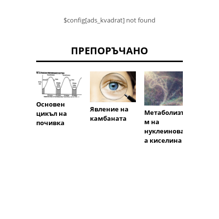
$config[ads_kvadrat] not found
ПРЕПОРЪЧАНО
Основен
Пров
Явление на
Метаболизъ
цикъл на
на
камбаната
м на
почивка
солта
нуклеиноват
възбу
а киселина