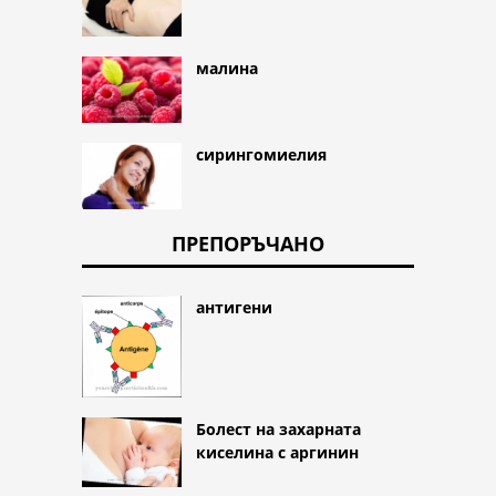
малина
сирингомиелия
ПРЕПОРЪЧАНО
антигени
Болест на захарната
киселина с аргинин