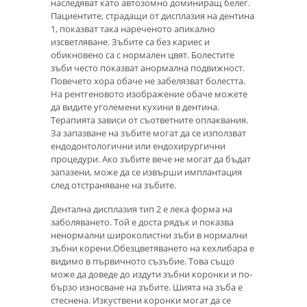
наследяват като автозомно доминиращ белег.
Пациентите, страдащи от дисплазия на дентина
1, показват така нареченото апикално
изсветляване. Зъбите са без кариес и
обикновено са с нормален цвят. Болестите
зъби често показват анормална подвижност.
Повечето хора обаче не забелязват болестта.
На рентгеновото изображение обаче можете
да видите уголемени кухини в дентина.
Терапията зависи от съответните оплаквания.
За запазване на зъбите могат да се използват
ендодонтологични или ендохирургични
процедури. Ако зъбите вече не могат да бъдат
запазени, може да се извърши имплантация
след отстраняване на зъбите.
Дентална дисплазия тип 2 е лека форма на
заболяването. Той е доста рядък и показва
ненормални широколистни зъби в нормални
зъбни корени.Обезцветяването на кехлибара е
видимо в първичното съзъбие. Това също
може да доведе до издути зъбни коронки и по-
бързо износване на зъбите. Шията на зъба е
стеснена. Изкуствени коронки могат да се