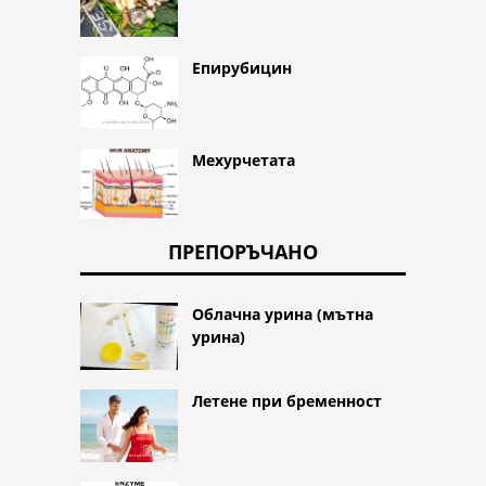
Епирубицин
Мехурчетата
ПРЕПОРЪЧАНО
Облачна урина (мътна
урина)
Летене при бременност