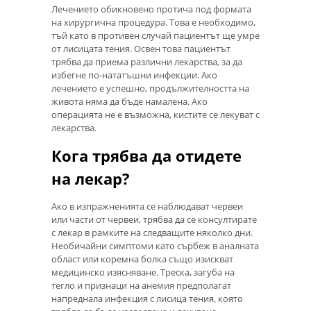
Лечението обикновено протича под формата
на хирургична процедура. Това е необходимо,
тъй като в противен случай пациентът ще умре
от лисицата тения. Освен това пациентът
трябва да приема различни лекарства, за да
избегне по-нататъшни инфекции. Ако
лечението е успешно, продължителността на
живота няма да бъде намалена. Ако
операцията не е възможна, кистите се лекуват с
лекарства.
Кога трябва да отидете
на лекар?
Ако в изпражненията се наблюдават червеи
или части от червеи, трябва да се консултирате
с лекар в рамките на следващите няколко дни.
Необичайни симптоми като сърбеж в аналната
област или коремна болка също изискват
медицинско изясняване. Треска, загуба на
тегло и признаци на анемия предполагат
напреднала инфекция с лисица тения, която