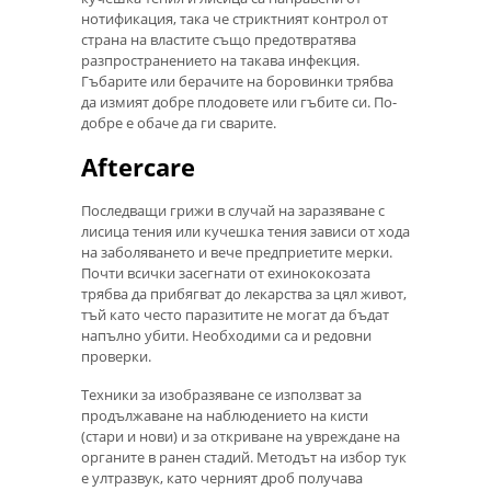
нотификация, така че стриктният контрол от
страна на властите също предотвратява
разпространението на такава инфекция.
Гъбарите или берачите на боровинки трябва
да измият добре плодовете или гъбите си. По-
добре е обаче да ги сварите.
Aftercare
Последващи грижи в случай на заразяване с
лисица тения или кучешка тения зависи от хода
на заболяването и вече предприетите мерки.
Почти всички засегнати от ехинококозата
трябва да прибягват до лекарства за цял живот,
тъй като често паразитите не могат да бъдат
напълно убити. Необходими са и редовни
проверки.
Техники за изобразяване се използват за
продължаване на наблюдението на кисти
(стари и нови) и за откриване на увреждане на
органите в ранен стадий. Методът на избор тук
е ултразвук, като черният дроб получава