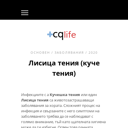
ОСНОВЕН
/
ЗАБОЛЯВАНИЯ
/ 2020
Лисица тения (куче
тения)
Инфекциите с a
Кучешка тения
или един
Лисица тения
са животозастрашаващи
заболявания за хората. Сложният процес на
инфекция и свързаните с него симптоми на
заболяването трябва да се наблюдават с
голямо внимание, тъй като щателната хигиена
може да ги избегне. Освен това ранната