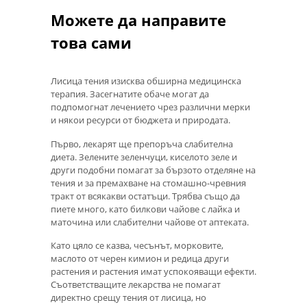
Можете да направите
това сами
Лисица тения изисква обширна медицинска
терапия. Засегнатите обаче могат да
подпомогнат лечението чрез различни мерки
и някои ресурси от бюджета и природата.
Първо, лекарят ще препоръча слабителна
диета. Зелените зеленчуци, киселото зеле и
други подобни помагат за бързото отделяне на
тения и за премахване на стомашно-чревния
тракт от всякакви остатъци. Трябва също да
пиете много, като билкови чайове с лайка и
маточина или слабителни чайове от аптеката.
Като цяло се казва, чесънът, морковите,
маслото от черен кимион и редица други
растения и растения имат успокояващи ефекти.
Съответстващите лекарства не помагат
директно срещу тения от лисица, но