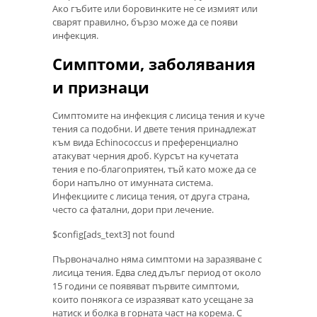
Ако гъбите или боровинките не се измият или
сварят правилно, бързо може да се появи
инфекция.
Симптоми, заболявания
и признаци
Симптомите на инфекция с лисица тения и куче
тения са подобни. И двете тения принадлежат
към вида Echinococcus и преференциално
атакуват черния дроб. Курсът на кучетата
тения е по-благоприятен, тъй като може да се
бори напълно от имунната система.
Инфекциите с лисица тения, от друга страна,
често са фатални, дори при лечение.
$config[ads_text3] not found
Първоначално няма симптоми на заразяване с
лисица тения. Едва след дълъг период от около
15 години се появяват първите симптоми,
които понякога се изразяват като усещане за
натиск и болка в горната част на корема. С