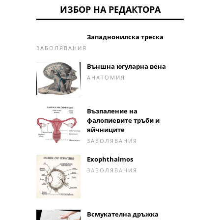
ИЗБОР НА РЕДАКТОРА
Западнонилска треска
ЗАБОЛЯВАНИЯ
Външна югуларна вена
АНАТОМИЯ
Възпаление на
фалопиевите тръби и
яйчниците
ЗАБОЛЯВАНИЯ
Exophthalmos
ЗАБОЛЯВАНИЯ
Всмукателна дръжка