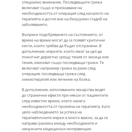
специално внимание. Последващите грижи
включват също и признаване на
необходимостта от операция след началото на
терапията и достигане на безшумен стадий на
заболяването.
Въпреки подобряването на състоянието, от
време на време могат да се появят критични
кисти, които трябва да бъдат отстранени. В
допълнение, мерките, които имат за цел да
помогнат директно срещу тения от лисица или
тения, изискват също последващи грижи. Те
включват например грижи за рани след
операция, последваща грижа след
химиотерапия или лечение на болка.
В допълнение, използваните лекарства водят
до странични ефекти при някои от пациентите
след известно време, което налага
необходимостта от промяна на терапията. Като
цяло наблюдението за успеха на
терапевтичните мерки е много важно, за да се
направи разлика между необходимите и
ненужните медицински интервенции.