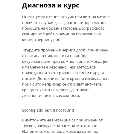
Диагноза и курс
Инфекцията с тения от куче или лисица може в
повечето случаи да се диагностицира лесно с
помощта на образни тестове. Ехографското
сканиране е добър начин за показване на
кисти в черния дроб.
Твърдите промени в черния дроб, причинени
от лисица тения, често са по-добре
визуализирани чрез компютърна томография
или магнитен резонанс. Тези методи са
подходящи и за откриване на кисти в други
органи. Допълнителните кръвни изследвания,
при които например се откриват антитела
срещу тъканта на червея, допълват
диагностичните възможности.
$config[ads_text4] not found
Симптомите на инфекция са причинени от
тежко увреждане на засегнатите органи.
Например, жълтеница може да се появи