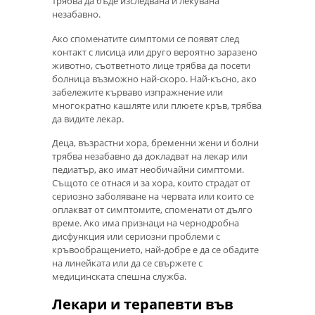
трябва да бъде изследвана и лекувана
незабавно.
Ако споменатите симптоми се появят след
контакт с лисица или друго вероятно заразено
животно, съответното лице трябва да посети
болница възможно най-скоро. Най-късно, ако
забележите кърваво изпражнение или
многократно кашляте или плюете кръв, трябва
да видите лекар.
Деца, възрастни хора, бременни жени и болни
трябва незабавно да докладват на лекар или
педиатър, ако имат необичайни симптоми.
Същото се отнася и за хора, които страдат от
сериозно заболяване на червата или които се
оплакват от симптомите, споменати от дълго
време. Ако има признаци на чернодробна
дисфункция или сериозни проблеми с
кръвообращението, най-добре е да се обадите
на линейката или да се свържете с
медицинската спешна служба.
Лекари и терапевти във