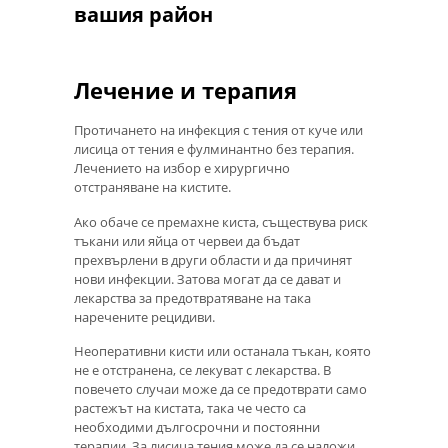
вашия район
Лечение и терапия
Протичането на инфекция с тения от куче или
лисица от тения е фулминантно без терапия.
Лечението на избор е хирургично
отстраняване на кистите.
Ако обаче се премахне киста, съществува риск
тъкани или яйца от червеи да бъдат
прехвърлени в други области и да причинят
нови инфекции. Затова могат да се дават и
лекарства за предотвратяване на така
наречените рецидиви.
Неоперативни кисти или останала тъкан, която
не е отстранена, се лекуват с лекарства. В
повечето случаи може да се предотврати само
растежът на кистата, така че често са
необходими дългосрочни и постоянни
терапии. За лисица тения може да се наложи