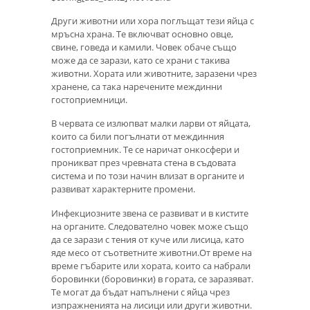
Други животни или хора поглъщат тези яйца с
мръсна храна. Те включват основно овце,
свине, говеда и камили. Човек обаче също
може да се зарази, като се храни с такива
животни. Хората или животните, заразени чрез
хранене, са така наречените междинни
гостоприемници.
В червата се излюпват малки ларви от яйцата,
които са били погълнати от междинния
гостоприемник. Те се наричат ​​онкосфери и
проникват през чревната стена в съдовата
система и по този начин влизат в органите и
развиват характерните промени.
Инфекциозните звена се развиват и в кистите
на органите. Следователно човек може също
да се зарази с тения от куче или лисица, като
яде месо от съответните животни.От време на
време гъбарите или хората, които са набрали
боровинки (боровинки) в гората, се заразяват.
Те могат да бъдат напълнени с яйца чрез
изпражненията на лисици или други животни.