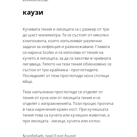
каузи
Кучевата тения и лисицата са с размер от три
до шест милиметра. Те се състоят от няколко
компонента, които изпълняват различни
задачи за инфекция и размножаване. Главата
се нарича Scolex и се използва от тения на
кучето и лисицата, за да се закотви в чревната
лигавица. Тялото на тези тения обикновено се
състои от три крайника - проглотидите.
Последният от тези проглотиди носи стотици
яйца.
Тези напълнени проглотиди се отделят от
тения от куче или от лисицата тения и се
отделят с изпражненията. Този процес протича
в така наречения краен хост. При кучешката
тения това са кучета или кучешки животни, а
при лисицата - лисици, кучета или котки.
$config[ads_text2] not found