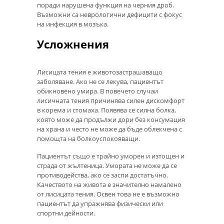
поради нарушена функция на черния дроб.
Възможни са неврологични дефицити с фокус
на инфекция в мозъка.
Усложнения
Лисицата тения е животозастрашаващо
заболяване. Ако не се лекува, пациентът
обикновено умира. В повечето случаи
лисичната тения причинява силен дискомфорт
в корема и стомаха. Появява се силна болка,
която може да продължи дори без консумация
на храна и често не може да бъде облекчена с
помощта на болкоуспокояващи.
Пациентът също е трайно уморен и изтощен и
страда от жълтеница. Умората не може да се
противодейства, ако се заспи достатъчно.
Качеството на живота е значително намалено
от лисицата тения. Освен това не е възможно
пациентът да упражнява физически или
спортни дейности.