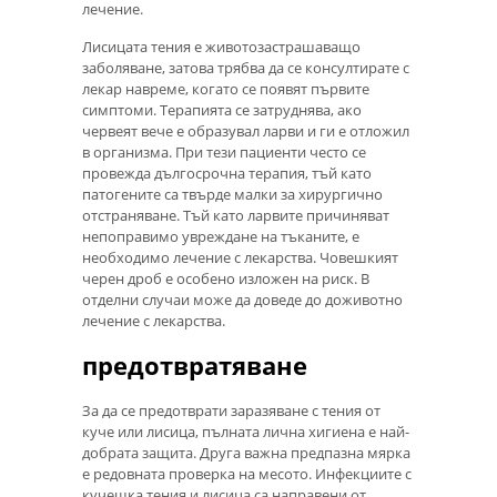
лечение.
Лисицата тения е животозастрашаващо
заболяване, затова трябва да се консултирате с
лекар навреме, когато се появят първите
симптоми. Терапията се затруднява, ако
червеят вече е образувал ларви и ги е отложил
в организма. При тези пациенти често се
провежда дългосрочна терапия, тъй като
патогените са твърде малки за хирургично
отстраняване. Тъй като ларвите причиняват
непоправимо увреждане на тъканите, е
необходимо лечение с лекарства. Човешкият
черен дроб е особено изложен на риск. В
отделни случаи може да доведе до доживотно
лечение с лекарства.
предотвратяване
За да се предотврати заразяване с тения от
куче или лисица, пълната лична хигиена е най-
добрата защита. Друга важна предпазна мярка
е редовната проверка на месото. Инфекциите с
кучешка тения и лисица са направени от