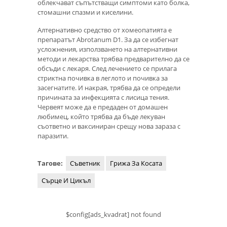
облекчават съпътстващи симптоми като болка,
стомашни спазми и киселини.
Алтернативно средство от хомеопатията е
препаратът Abrotanum D1. За да се избегнат
усложнения, използването на алтернативни
методи и лекарства трябва предварително да се
обсъди с лекаря. След лечението се прилага
стриктна почивка в леглото и почивка за
засегнатите. И накрая, трябва да се определи
причината за инфекцията с лисица тения.
Червеят може да е предаден от домашен
любимец, който трябва да бъде лекуван
съответно и ваксиниран срещу нова зараза с
паразити.
Тагове:
Съветник
Грижа За Косата
Сърце И Цикъл
$config[ads_kvadrat] not found