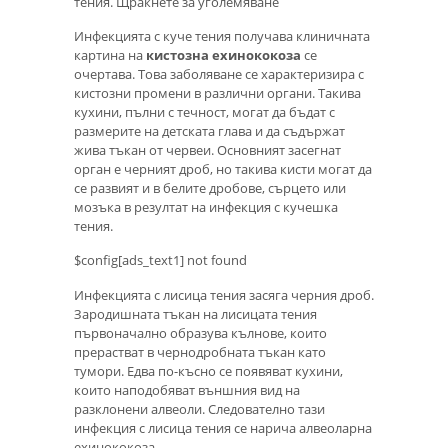
тения. Щракнете за уголемяване
Инфекцията с куче тения получава клиничната
картина на
кистозна ехинококоза
се
очертава. Това заболяване се характеризира с
кистозни промени в различни органи. Такива
кухини, пълни с течност, могат да бъдат с
размерите на детската глава и да съдържат
жива тъкан от червеи. Основният засегнат
орган е черният дроб, но такива кисти могат да
се развият и в белите дробове, сърцето или
мозъка в резултат на инфекция с кучешка
тения.
$config[ads_text1] not found
Инфекцията с лисица тения засяга черния дроб.
Зародишната тъкан на лисицата тения
първоначално образува кълнове, които
прерастват в чернодробната тъкан като
тумори. Едва по-късно се появяват кухини,
които наподобяват външния вид на
разклонени алвеоли. Следователно тази
инфекция с лисица тения се нарича алвеоларна
ехинококоза.