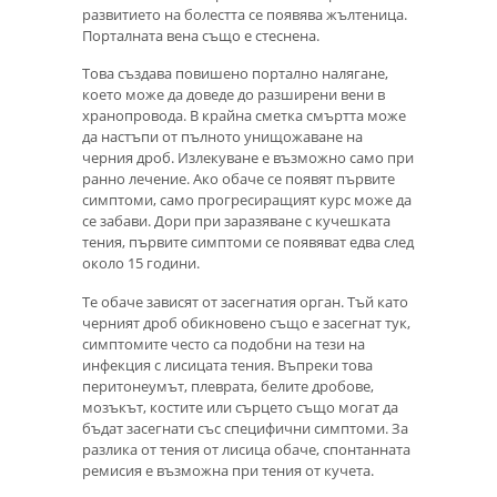
развитието на болестта се появява жълтеница.
Порталната вена също е стеснена.
Това създава повишено портално налягане,
което може да доведе до разширени вени в
хранопровода. В крайна сметка смъртта може
да настъпи от пълното унищожаване на
черния дроб. Излекуване е възможно само при
ранно лечение. Ако обаче се появят първите
симптоми, само прогресиращият курс може да
се забави. Дори при заразяване с кучешката
тения, първите симптоми се появяват едва след
около 15 години.
Те обаче зависят от засегнатия орган. Тъй като
черният дроб обикновено също е засегнат тук,
симптомите често са подобни на тези на
инфекция с лисицата тения. Въпреки това
перитонеумът, плеврата, белите дробове,
мозъкът, костите или сърцето също могат да
бъдат засегнати със специфични симптоми. За
разлика от тения от лисица обаче, спонтанната
ремисия е възможна при тения от кучета.