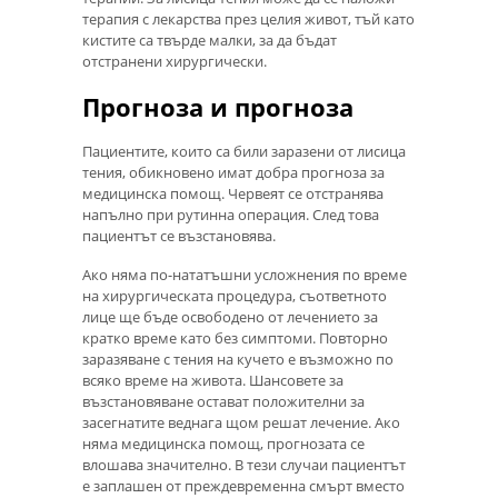
терапия с лекарства през целия живот, тъй като
кистите са твърде малки, за да бъдат
отстранени хирургически.
Прогноза и прогноза
Пациентите, които са били заразени от лисица
тения, обикновено имат добра прогноза за
медицинска помощ. Червеят се отстранява
напълно при рутинна операция. След това
пациентът се възстановява.
Ако няма по-нататъшни усложнения по време
на хирургическата процедура, съответното
лице ще бъде освободено от лечението за
кратко време като без симптоми. Повторно
заразяване с тения на кучето е възможно по
всяко време на живота. Шансовете за
възстановяване остават положителни за
засегнатите веднага щом решат лечение. Ако
няма медицинска помощ, прогнозата се
влошава значително. В тези случаи пациентът
е заплашен от преждевременна смърт вместо