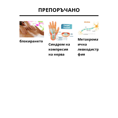
ПРЕПОРЪЧАНО
Метахромат
блокирането
ична
Синдром на
левкодистро
компресия
Хипоп
фия
на нерва
еоид
(недо
на
паращ
дна ж