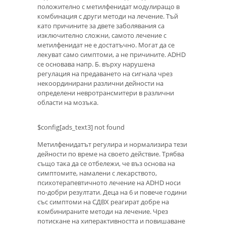
положително с метилфенидат модулиращо в
комбинация с други методи на лечение. Тъй
като причините за двете заболявания са
изключително сложни, самото лечение с
метилфенидат не е достатъчно. Могат да се
лекуват само симптоми, а не причините. ADHD
се основава напр. Б. върху нарушена
регулация на предаването на сигнала чрез
некоординирани различни дейности на
определени невротрансмитери в различни
области на мозъка.
$config[ads_text3] not found
Метилфенидатът регулира и нормализира тези
дейности по време на своето действие. Трябва
също така да се отбележи, че въз основа на
симптомите, намалени с лекарството,
психотерапевтичното лечение на ADHD носи
по-добри резултати. Деца на 6 и повече години
със симптоми на СДВХ реагират добре на
комбинираните методи на лечение. Чрез
потискане на хиперактивността и повишаване