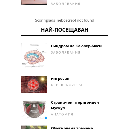
ЗАБОЛЯВАНИЯ
$config[ads_neboscreb] not found
НАЙ-ПОСЕЩАВАН
Синдром на Клювер-Бюси
ЗАБОЛЯВАНИЯ
ингресия
KRPERPROZESSE
Страничен птеригоиден
мускул
АНАТОМИЯ
Обикновена трънена