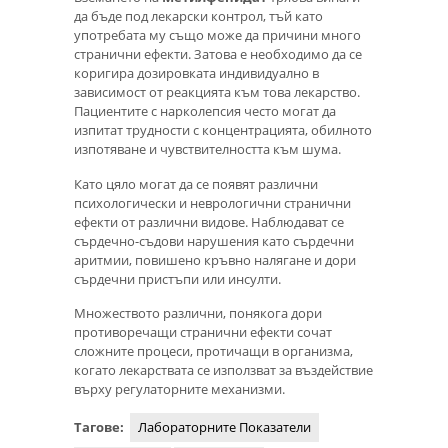
да бъде под лекарски контрол, тъй като
употребата му също може да причини много
странични ефекти. Затова е необходимо да се
коригира дозировката индивидуално в
зависимост от реакцията към това лекарство.
Пациентите с нарколепсия често могат да
изпитат трудности с концентрацията, обилното
изпотяване и чувствителността към шума.
Като цяло могат да се появят различни
психологически и неврологични странични
ефекти от различни видове. Наблюдават се
сърдечно-съдови нарушения като сърдечни
аритмии, повишено кръвно налягане и дори
сърдечни пристъпи или инсулти.
Множеството различни, понякога дори
противоречащи странични ефекти сочат
сложните процеси, протичащи в организма,
когато лекарствата се използват за въздействие
върху регулаторните механизми.
Тагове:
Лабораторните Показатели