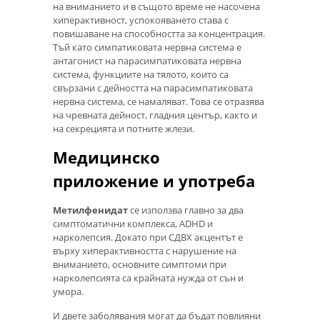
на вниманието и в същото време не насочена
хиперактивност, успокояването става с
повишаване на способността за концентрация.
Тъй като симпатиковата нервна система е
антагонист на парасимпатиковата нервна
система, функциите на тялото, които са
свързани с дейността на парасимпатиковата
нервна система, се намаляват. Това се отразява
на чревната дейност, гладния център, както и
на секрецията и потните жлези.
Медицинско
приложение и употреба
Метилфенидат
се използва главно за два
симптоматични комплекса, ADHD и
нарколепсия. Докато при СДВХ акцентът е
върху хиперактивността с нарушение на
вниманието, основните симптоми при
нарколепсията са крайната нужда от сън и
умора.
И двете заболявания могат да бъдат повлияни