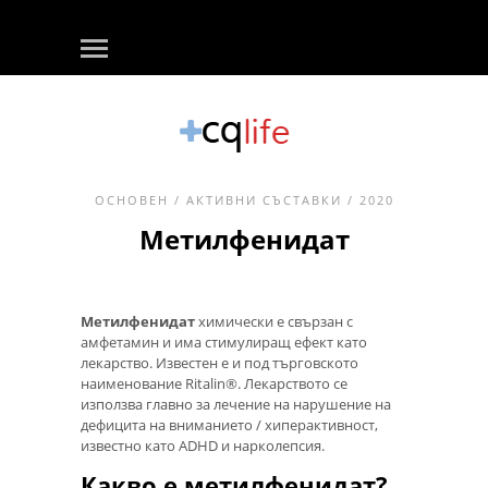
ОСНОВЕН
/
АКТИВНИ СЪСТАВКИ
/ 2020
Метилфенидат
Метилфенидат
химически е свързан с
амфетамин и има стимулиращ ефект като
лекарство. Известен е и под търговското
наименование Ritalin®. Лекарството се
използва главно за лечение на нарушение на
дефицита на вниманието / хиперактивност,
известно като ADHD и нарколепсия.
Какво е метилфенидат?