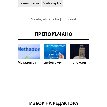
Гинекология
Varfcateplus
$config[ads_kvadrat] not found
ПРЕПОРЪЧАНО
Метадонът
налоксон
амфетамин
мети
ИЗБОР НА РЕДАКТОРА