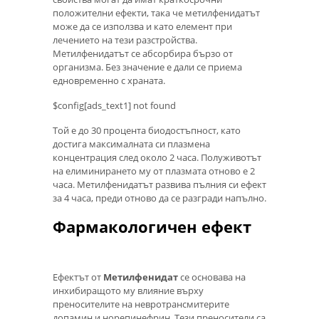
положителни ефекти, така че метилфенидатът
може да се използва и като елемент при
лечението на тези разстройства.
Метилфенидатът се абсорбира бързо от
организма. Без значение е дали се приема
едновременно с храната.
$config[ads_text1] not found
Той е до 30 процента биодостъпност, като
достига максималната си плазмена
концентрация след около 2 часа. Полуживотът
на елиминирането му от плазмата отново е 2
часа. Метилфенидатът развива пълния си ефект
за 4 часа, преди отново да се разгради напълно.
Фармакологичен ефект
Ефектът от
Метилфенидат
се основава на
инхибиращото му влияние върху
преносителите на невротрансмитерите
допамин и норепинефрин. Тези преносители са