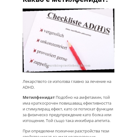
Лекарството се използва главно за лечение на
ADHD.
Метилфенидат
Подобно на амфетамин, той
има краткосрочен повишаващ ефективността
и стимулиращ ефект, като се потискат функции
за физическо предупреждение като болка или
изтощение. Той също така инхибира апетита.
При определени психични разстройства тези
свойства могат да имат краткосрочни