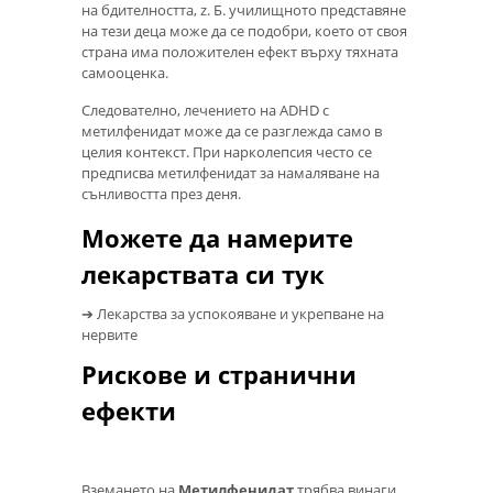
на бдителността, z. Б. училищното представяне
на тези деца може да се подобри, което от своя
страна има положителен ефект върху тяхната
самооценка.
Следователно, лечението на ADHD с
метилфенидат може да се разглежда само в
целия контекст. При нарколепсия често се
предписва метилфенидат за намаляване на
сънливостта през деня.
Можете да намерите
лекарствата си тук
➔ Лекарства за успокояване и укрепване на
нервите
Рискове и странични
ефекти
Вземането на
Метилфенидат
трябва винаги