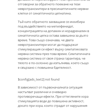
отговорни за обратното поемане на тези
невротрансмитери в пресинаптичните нервни
клетки от синаптичната цепнатина.
Тъй като обратното захващане се инхибира
под въздействието на метилфенидат,
концентрацията на допамин и норадреналин в
синаптичната цепка остава завишена за дълго
време. Това също означава, че двата
невротрансмитери могат да поддържат
стимулиращия си ефект върху симпатиковата
нервна система през това време. Симпатичната
нервна система от своя страна гарантира, че
тялото е по-склонно да изпълнява, което също
е свързано с повишена бдителност.
$config[ads_text2] not found
В зависимост от първоначалната ситуация
настъпват различни и очевидно
противоречащи ефекти. При оттеглените хора
стимулацията води до повишена активност,
докато при хора, които страдат от нарушения