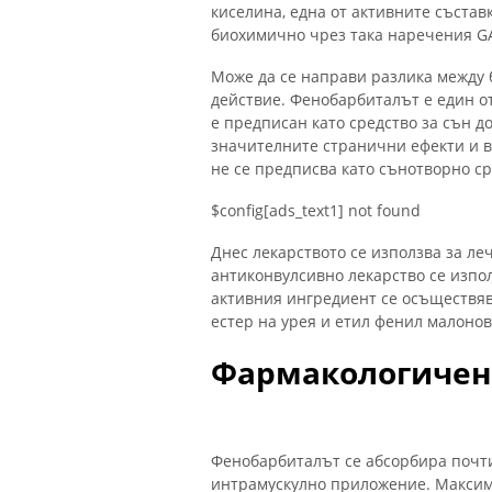
киселина, една от активните състав
биохимично чрез така наречения G
Може да се направи разлика между б
действие. Фенобарбиталът е един 
е предписан като средство за сън до
значителните странични ефекти и в
не се предписва като сънотворно сре
$config[ads_text1] not found
Днес лекарството се използва за ле
антиконвулсивно лекарство се изпол
активния ингредиент се осъществя
естер на урея и етил фенил малонов
Фармакологичен
Фенобарбиталът се абсорбира почт
интрамускулно приложение. Максима