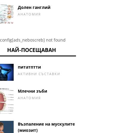
Долен ганглий
АНАТОМИЯ
config[ads_neboscreb] not found
НАЙ-ПОСЕЩАВАН
питатптти
АКТИВНИ СЪСТАВКИ
Млечни зъби
АНАТОМИЯ
Възпаление на мускулите
(миозит)