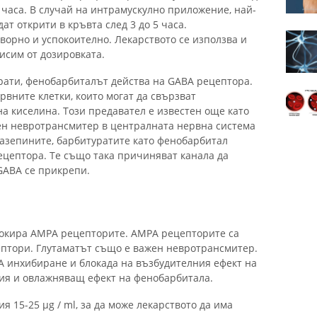
 часа. В случай на интрамускулно приложение, най-
ат открити в кръвта след 3 до 5 часа.
ворно и успокоително. Лекарството се използва и
исим от дозировката.
рати, фенобарбиталът действа на GABA рецептора.
вните клетки, които могат да свързват
 киселина. Този предавател е известен още като
ен невротрансмитер в централната нервна система
иазепините, барбитуратите като фенобарбитал
ецептора. Те също така причиняват канала да
 GABA се прикрепи.
окира AMPA рецепторите. AMPA рецепторите са
птори. Глутаматът също е важен невротрансмитер.
 инхибиране и блокада на възбудителния ефект на
щия и овлажняващ ефект на фенобарбитала.
 15-25 µg / ml, за да може лекарството да има