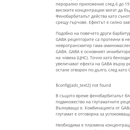
перорално приложение след 6 до 19
високите концентрации могат да бъд
Фенобарбиталът действа като сънот
срещу гърчове. Ефектът е силно зав
Подобно на повечето други барбиту
GABA рецепторите са протеини в нер
невротрансмитер гама-аминомаслена
GABA. GABA е основният инхибитор
на човека (ЦНС). Точно като бензод
увеличават ефекта на GABA върху р
остане отворен по-дълго, след като
$config[ads_text2] not found
В същото време фенобарбиталът бл
подмножество на глутаматните реце
Вълнуващо е. Комбинацията от GABA
глутамат е отговорна за успокоява
Необходима е плазмена концентрация