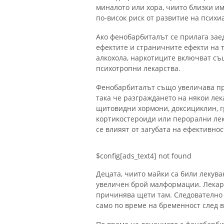
миналото или хора, чиито близки им
по-висок риск от развитие на псих
Ако фенобарбиталът се прилага зае
ефектите и страничните ефекти на т
алкохола, наркотиците включват съ
психотропни лекарства.
Фенобарбиталът също увеличава пр
така че разграждането на някои лек
щитовидни хормони, доксициклин, г
кортикостероиди или перорални лек
се влияят от загубата на ефективнос
$config[ads_text4] not found
Децата, чиито майки са били лекув
увеличен брой малформации. Лекарс
причинява щети там. Следователно
само по време на бременност след в