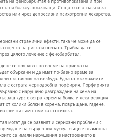
бата на фенобарбитал е противопоказана и при
за сън и болкоуспокояващи. Същото се отнася и за
рства или чрез депресивни психотропни лекарства.
риозни странични ефекти, така че може да се
а оценка на риска и ползата. Трябва да се
рез цялото лечение с фенобарбитал.
гадене се появяват по време на приема на
ъдат объркани и да имат по-бавно време за
ални състояния на възбуда. Една от възможните
ала е острата чернодробна порфирия. Порфирията
свързано с нарушено разграждане на хема на
късващ курс с остра коремна болка и лека реакция
ат от колики болки в корема, повръщане, гадене,
иатрични симптоми като психоза.
тал могат да се развият и сериозни проблеми с
увреждане на сърдечния мускул също е възможна
 които са имали нарушения в настроението в