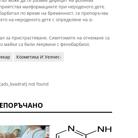
тал може да се развие дефицит на фолиева
гоприятства малформациите при нероденото дете.
барбитал по време на бременност, се препоръчва
то на нероденото дете с определяне на α-
л за пристрастяване. Симптомите на отнемане са
о майки са били лекувани с фенобарбиол.
екар
Козметика И Уелнес-
[ads_kvadrat] not found
ЕПОРЪЧАНО