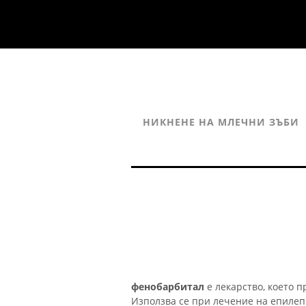
НИКНЕНЕ НА МЛЕЧНИ ЗЪБИ
фенобарбитал
е лекарство, което 
Използва се при лечение на епилепс