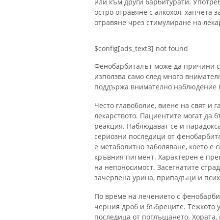
или към други барбитурати. Употре
остро отравяне с алкохол, хапчета 
отравяне чрез стимулиране на лека
$config[ads_text3] not found
Фенобарбиталът може да причини се
използва само след много внимателн
поддържа внимателно наблюдение п
Често главоболие, виене на свят и 
лекарството. Пациентите могат да б
реакция. Наблюдават се и парадокс
сериозни последици от фенобарбит
е метаболитно заболяване, което е 
кръвния пигмент. Характерен е пре
на непоносимост. Засегнатите страд
зачервена урина, припадъци и псих
По време на лечението с фенобарби
черния дроб и бъбреците. Тежкото 
последица от поглъщането. Хората,