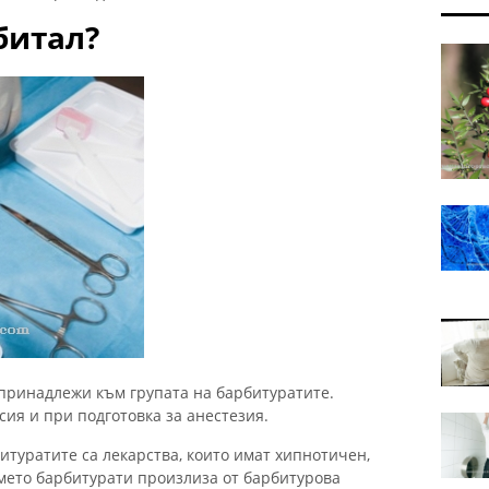
битал?
 принадлежи към групата на барбитуратите.
ия и при подготовка за анестезия.
итуратите са лекарства, които имат хипнотичен,
мето барбитурати произлиза от барбитурова