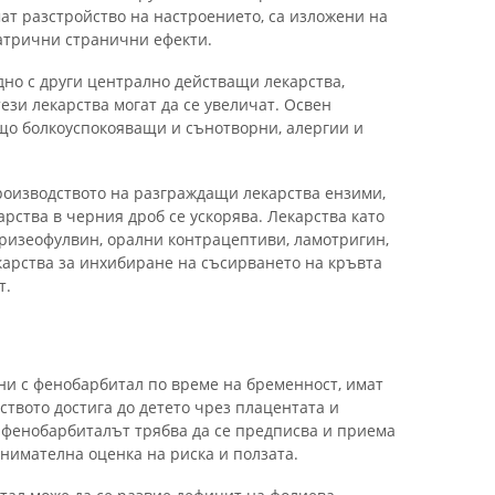
ат разстройство на настроението, са изложени на
иатрични странични ефекти.
дно с други централно действащи лекарства,
ези лекарства могат да се увеличат. Освен
що болкоуспокояващи и сънотворни, алергии и
оизводството на разграждащи лекарства ензими,
арства в черния дроб се ускорява. Лекарства като
ризеофулвин, орални контрацептиви, ламотригин,
арства за инхибиране на съсирването на кръвта
т.
ани с фенобарбитал по време на бременност, имат
твото достига до детето чрез плацентата и
 фенобарбиталът трябва да се предписва и приема
нимателна оценка на риска и ползата.