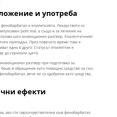
.
ложение и употреба
 фенобарбитал е епилепсията. Лекарството се
мпулсивен petit mal, а също и за лечение на
използва като инжекционен разтвор. Епилептичният
ичен припадък. През повечето време това е
иват едно в друго. Статусът епилептик е
де до сериозни щети.
 инжекционен разтвор при подготовка за
о беше в обращение като помощно средство за сън.
фенобарбитал, вече не са одобрени като средства,
ични ефекти
ма, ако сте свръхчувствителни към фенобарбитал