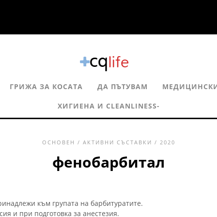
ГРИЖА ЗА КОСАТА
ДА ПЪТУВАМ
МЕДИЦИНСКИ
ХИГИЕНА И CLEANLINESS-
ОСНОВЕН
/
АКТИВНИ СЪСТАВКИ
/ 2020
фенобарбитал
принадлежи към групата на барбитуратите.
ия и при подготовка за анестезия.