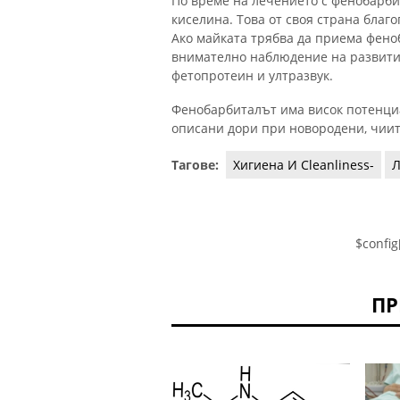
По време на лечението с фенобарби
киселина. Това от своя страна бла
Ако майката трябва да приема фено
внимателно наблюдение на развитие
фетопротеин и ултразвук.
Фенобарбиталът има висок потенциа
описани дори при новородени, чиит
Тагове:
Хигиена И Cleanliness-
Л
$config
ПР