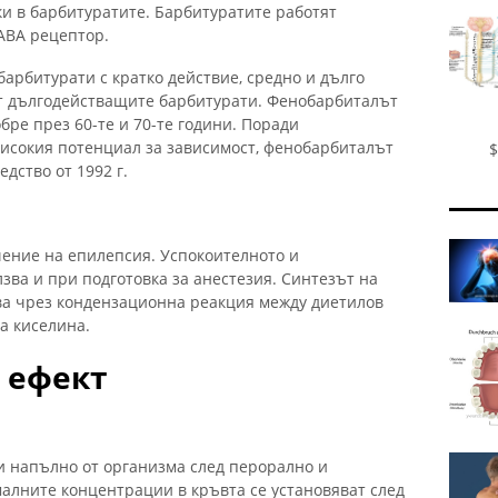
ки в барбитуратите. Барбитуратите работят
ABA рецептор.
арбитурати с кратко действие, средно и дълго
от дългодействащите барбитурати. Фенобарбиталът
бре през 60-те и 70-те години. Поради
исокия потенциал за зависимост, фенобарбиталът
$
дство от 1992 г.
чение на епилепсия. Успокоителното и
зва и при подготовка за анестезия. Синтезът на
ва чрез кондензационна реакция между диетилов
а киселина.
 ефект
и напълно от организма след перорално и
лните концентрации в кръвта се установяват след