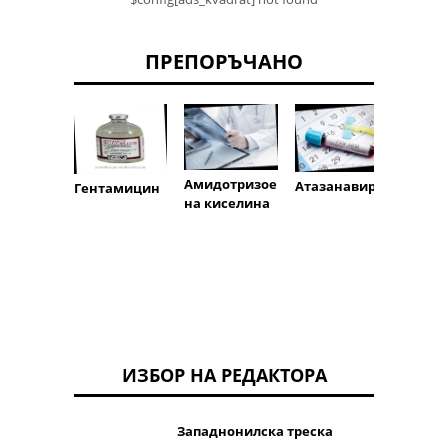
ПРЕПОРЪЧАНО
Амбро
Амидотризое
Атазанавир
Гентамицин
на киселина
ИЗБОР НА РЕДАКТОРА
Западнонилска треска