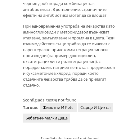
черния дроб поради комбинацията с
антибиотикът. В допълнение, страничните
ефекти на антибиотика могат да се влошат.
При едновременна употреба на лекарства като
аминогликозиди и метронидазол възникват
утаяване, замъгляване и промяна в цвета. Тези
взаимодействия също трябва да се очакват с
парентерално приложими тетрациклинови
производни (например доксициклин,
окситетрациклин и ролитетрациклин), с
норадреналин, натриев пентотал, преднизолон
и суксаметониев хлорид, поради което
отделните лекарства трябва да се прилагат
отделно.
$config[ads_text4] not found
Тагове:
Животни И Pets-
Сърце И Цикъл
Бебета-И-Малки Деца
$config[ads_kvadrat] not found