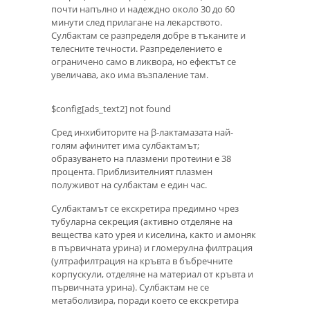
почти напълно и надеждно около 30 до 60
минути след прилагане на лекарството.
Сулбактам се разпределя добре в тъканите и
телесните течности. Разпределението е
ограничено само в ликвора, но ефектът се
увеличава, ако има възпаление там.
$config[ads_text2] not found
Сред инхибиторите на β-лактамазата най-
голям афинитет има сулбактамът;
образуването на плазмени протеини е 38
процента. Приблизителният плазмен
полуживот на сулбактам е един час.
Сулбактамът се екскретира предимно чрез
тубуларна секреция (активно отделяне на
вещества като урея и киселина, както и амоняк
в първичната урина) и гломерулна филтрация
(ултрафилтрация на кръвта в бъбречните
корпускули, отделяне на материал от кръвта и
първичната урина). Сулбактам не се
метаболизира, поради което се екскретира