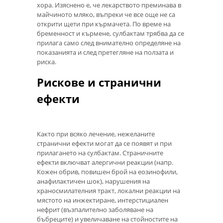
хора. Изяснено е, че лекарството преминава в
майчиното мляко, въпреки че все още не са
открити щети при кърмачета. По време на
бременност и кърмене, сулбактам трябва да се
прилага само след внимателно определяне на
показанията и след претегляне на ползата и
риска.
Рискове и странични
ефекти
Както при всяко лечение, нежеланите
странични ефекти могат да се появят и при
прилагането на сулбактам. Страничните
ефекти включват алергични реакции (напр.
Кожен обрив, повишен брой на еозинофили,
анафилактичен шок), нарушения на
храносмилателния тракт, локални реакции на
мястото на инжектиране, интерстициален
нефрит (възпалително заболяване на
бъбреците) и увеличаване на стойностите на