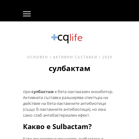
ОСНОВЕН
/
АКТИВНИ СЪСТАВКИ
/ 2020
сулбактам
при
сулбактам
е бета-лактамазен инхибитор.
Активната съставка разширява спектъра на
действие на бета-лактамните антибиотици
(също ß-лактамните антибиотици), но има
само слаб антибактериален ефект.
Какво е Sulbactam?
Като лекарствено вещество, сулбактамът