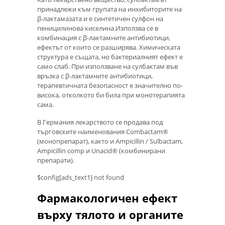
принадлежи към групата на инхибиторите на
β-лактамазата и е синтетичен сулфон на
пеницилинова киселина.Използва се в
комбинация с β-лактамните антибиотици,
ефектът от които се разширява. Химическата
структура е същата, но бактериалният ефект е
само слаб. При използване на сулбактам във
връзка с β-лактамните антибиотици,
терапевтичната безопасност е значително по-
висока, отколкото би била при монотерапията
сама.
В Германия лекарството се продава под
търговските наименования Combactam®
(монопрепарат), както и Ampicillin / Sulbactam,
Ampicillin comp и Unacid® (комбинирани
препарати).
$config[ads_text1] not found
Фармакологичен ефект
върху тялото и органите