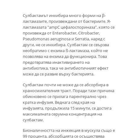
Сулбактамът инхибира много форми на β-
лактамазите, произвеждани от бактериите. Я-
лактамазата "ampC цефалоспориназа", която се
произвежда от Enterobacter, Citrobacter,
Pseudomonas aeruginosa и Serratia, наред с
други, не се инхибира. Сулбактам се свързва
необратимо с ензима ß-лактамаза, който не
позволява на ензима да функционира. Това
предотвратява инактивирането на
антибиотика, така че антибиотичният ефект
може да се развие върху бактерията.
Сулбактам почти не може да се абсорбира в
храносмилателния тракт. Поради тази причина
обикновено се прилага парентерално чрез
кратка инфузия. Веднага след края на
инфузията, продължила 15 минути, се достига
максималната серумна концентрация на
сулбактам.
Бионаличността на инжекция в мускула също е
99 процента, абсорбцията се осъществява