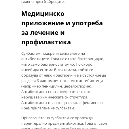
главно чрез бъбреците.
Медицинско
приложение и употреба
за лечение и
профилактика
Сулбактам подкрепя действието на
антибиотиците. Това не е нито бактерицидно,
нито само бактериостатично. По-скоро
инхибира ензима ß-лактамаза, който се
образува от някои бактерии и е в състояние да
раздели β-лактамния пръстен в антибиотици
(например пеницилин, цефалоспорин).
Антибиотикът става неефективен, като
нарушава химическата си структура.
Антибиотикът възвръща своята ефективност
чрез прилагане на сулбактам.
Прилагането на сулбактам се провежда
парентерално преди антибиотика. Това от своя
страна трябва да има подобен полуживот.