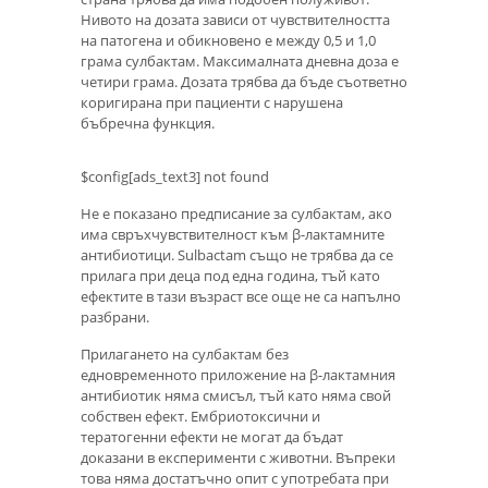
Нивото на дозата зависи от чувствителността
на патогена и обикновено е между 0,5 и 1,0
грама сулбактам. Максималната дневна доза е
четири грама. Дозата трябва да бъде съответно
коригирана при пациенти с нарушена
бъбречна функция.
$config[ads_text3] not found
Не е показано предписание за сулбактам, ако
има свръхчувствителност към β-лактамните
антибиотици. Sulbactam също не трябва да се
прилага при деца под една година, тъй като
ефектите в тази възраст все още не са напълно
разбрани.
Прилагането на сулбактам без
едновременното приложение на β-лактамния
антибиотик няма смисъл, тъй като няма свой
собствен ефект. Ембриотоксични и
тератогенни ефекти не могат да бъдат
доказани в експерименти с животни. Въпреки
това няма достатъчно опит с употребата при