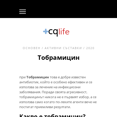
ОСНОВЕН
/
АКТИВНИ СЪСТАВКИ
/ 2020
Тобрамицин
при
Тобрамицин
това е добре известен
антибиотик, който е особено ефективен и се
използва за лечение на инфекциозни
заболявания. Поради своята агресивност,
тобрамицинът никога не е първият избор, а се
използва само когато по-леките агенти вече не
постигат приемливи резултати.
Какво е тобрамицин?