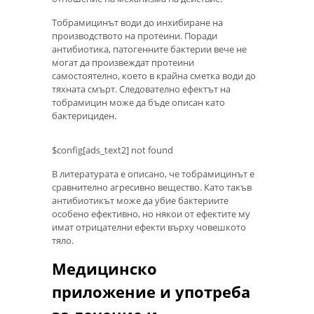
Тобрамицинът води до инхибиране на
производството на протеини. Поради
антибиотика, патогенните бактерии вече не
могат да произвеждат протеини
самостоятелно, което в крайна сметка води до
тяхната смърт. Следователно ефектът на
тобрамицин може да бъде описан като
бактерициден.
$config[ads_text2] not found
В литературата е описано, че тобрамицинът е
сравнително агресивно вещество. Като такъв
антибиотикът може да убие бактериите
особено ефективно, но някои от ефектите му
имат отрицателни ефекти върху човешкото
тяло.
Медицинско
приложение и употреба