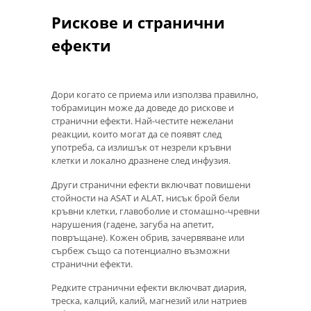
Рискове и странични
ефекти
Дори когато се приема или използва правилно,
тобрамицин може да доведе до рискове и
странични ефекти. Най-честите нежелани
реакции, които могат да се появят след
употреба, са излишък от незрели кръвни
клетки и локално дразнене след инфузия.
Други странични ефекти включват повишени
стойности на ASAT и ALAT, нисък брой бели
кръвни клетки, главоболие и стомашно-чревни
нарушения (гадене, загуба на апетит,
повръщане). Кожен обрив, зачервяване или
сърбеж също са потенциално възможни
странични ефекти.
Редките странични ефекти включват диария,
треска, калций, калий, магнезий или натриев