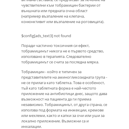
чувствителни към тобрамицин бактерии от
външната или предната очна област
(например възпаление на клепача,
конюнктивит или възпаление на роговицата).
$config[ads_text3] not found
Поради частично токсичния си ефект,
тобрамицинът никога не е първото средство,
използвано в терапията. Следователно
тобрамицинът се счита за последна мярка.
Тобрамицин - който е типичен за
представителите на аминогликозидната група -
не се прилага като таблетка. Това е особеност,
тъй като таблетната форма е най-честото
приложение на антибиотици днес, защото дава
възможност на пациента да ги приема
независимо. Тобрамицинът, от друга страна, се
използва под формата на инжекции, кремове
или мехлеми, както и капки за очи или уши за
локално приложение. Възможни са и
инхалации.