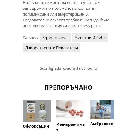
Например, те могат да съществуват при
едновременно приемане на колистин,
полимиксини или амфотерицин В.
Следователно лекарят трябва винаги да бъде
информиран за всички приети лекарства.
Тагове:
Krperprozesse
Животни И Pets-
Лабораторните Показатели
$config[ads_kvadrat] not found
ПРЕПОРЪЧАНО
Амброксол
Лидо
Имипраминъ
Офлоксацин
т