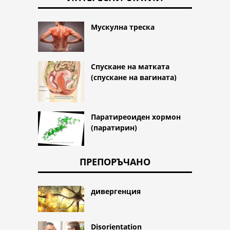
Мускулна треска
Спускане на матката
(спускане на вагината)
Паратиреоиден хормон
(паратирин)
ПРЕПОРЪЧАНО
дивергенция
Disorientation