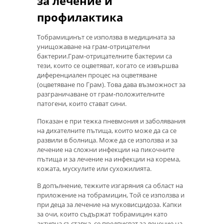
за лечение и
профилактика
Тобрамицинът се използва в медицината за
унищожаване на грам-отрицателни
бактерии.Грам-отрицателните бактерии са
тези, които се оцветяват, когато се извършва
диференциален процес на оцветяване
(оцветяване по Грам). Това дава възможност за
разграничаване от грам-положителните
патогени, които стават сини.
Показан е при тежка пневмония и заболявания
на дихателните пътища, които може да са се
развили в болница. Може да се използва и за
лечение на сложни инфекции на пикочните
пътища и за лечение на инфекции на корема,
кожата, мускулите или сухожилията.
В допълнение, тежките изгаряния са област на
приложение на тобрамицин, Той се използва и
при деца за лечение на муковисцидоза. Капки
за очи, които съдържат тобрамицин като
активна съставка, се предписват за лечение на