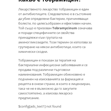
Лекарственото лекарство тобрамицин е един
от антибиотиците. Следователно е в състояние
да убие определени бактерии, причиняващи
болести, по целесъобразен и ефективен начин.
Той също е призован
Tobramycinum
означава
и поради специфичните си свойства
принадлежи към групата на
аминогликозидите. Този термин се използва за
групиране на някои антибиотици, които са
химически сходни.
Тобрамицин е показан за терапия на
бактериални инфекциозни заболявания и се
продава под различни търговски
наименования. Тобрамицин обикновено е
подчинен на изискванията за фармация и
рецепта в онези страни, в които е лицензиран,
така че не е възможно да го закупите
самостоятелно, а изисква лекарско
предписание.
$config[ads_text1] not found