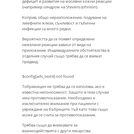
дефицит и развитие на масивни кожни реакции
(например синдром на Stevens-Johnson).
Коприв, общо неразположение, подуване на
лимфните жлези, сънливост и гъбични
инфекции са много редки.
Вероятността да се появят определени
нежелани реакции зависи от вида на
приложение. Индивидуалните обстоятелства в
отделния случай също трябва да се вземат
предвид.
$config[ads_text4] not found
Тобрамицин не трябва да се използва, ако е
известна непоносимост. Защото в тези случаи
има противопоказание. Необходимо е
изключително внимание при пациенти с
увреждане на бъбреците, тъй като това също
може да се счита за противопоказание.
Трябва също да внимавате за
взаимодействията с други лекарства.