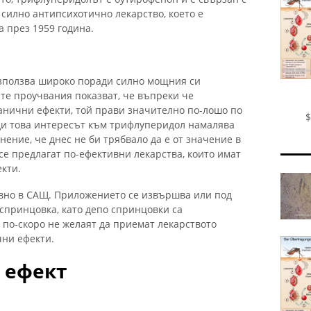
о силно антипсихотично лекарство, което е
a през 1959 година.
използва широко поради силно мощния си
те проучвания показват, че въпреки че
нични ефекти, той прави значително по-лошо по
$
ди това интересът към трифлуперидол намалява
нение, че днес не би трябвало да е от значение в
се предлагат по-ефективни лекарства, които имат
кти.
авно в САЩ. Приложението се извършва или под
 спринцовка, като депо спринцовки са
 по-скоро не желаят да приемат лекарството
чни ефекти.
 ефект