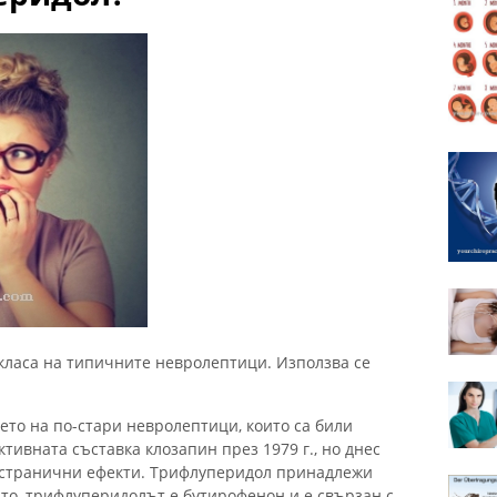
ласа на типичните невролептици. Използва се
то на по-стари невролептици, които са били
тивната съставка клозапин през 1979 г., но днес
е странични ефекти. Трифлуперидол принадлежи
ато, трифлуперидолът е бутирофенон и е свързан с