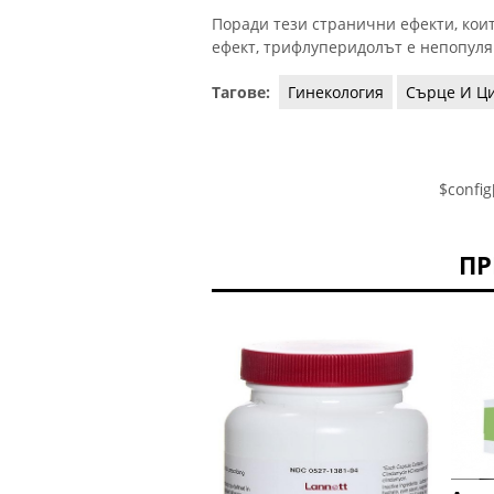
Поради тези странични ефекти, кои
ефект, трифлуперидолът е непопуляр
Тагове:
Гинекология
Сърце И Ц
$config
ПР