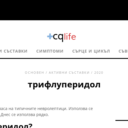
И СЪСТАВКИ
СИМПТОМИ
СЪРЦЕ И ЦИКЪЛ
СЪВ
ОСНОВЕН
/
АКТИВНИ СЪСТАВКИ
/ 2020
трифлуперидол
аса на типичните невролептици. Използва се
Днес се използва рядко.
еридол?