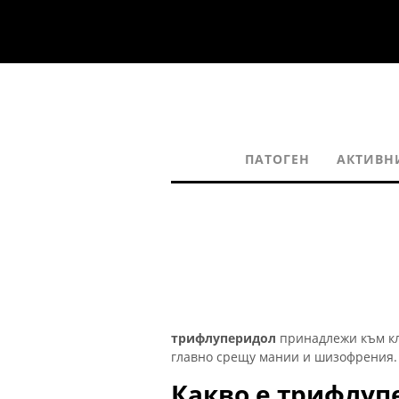
ПАТОГЕН
АКТИВН
трифлуперидол
принадлежи към кл
главно срещу мании и шизофрения. 
Какво е трифлуп