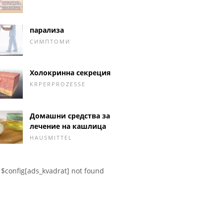
парализа
СИМПТОМИ
Холокринна секреция
KRPERPROZESSE
Домашни средства за
лечение на кашлица
HAUSMITTEL
$config[ads_kvadrat] not found