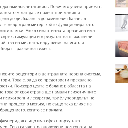
 допаминов антагонист. Повечето учени приемат,
и, които могат да се появят при мания и
дени до дисбаланс в допаминовия баланс в
т е невротрансмитер, който функционира като
ите клетки. Ако в синаптичната празнина има
о свръхстимулация и в резултат на психотични
ойства на мисълта, нарушения на егото и
 бъдат с различна тежест.
новите рецептори в централната нервна система,
тори. Това е, за да се предотврати прекалено
летки. По-скоро целта е баланс в областта на
че това от своя страна ще намали психотичните
ки психотропни лекарства, трифлуперидолът не
тни процеси в мозъка, но също така влияе на
обращението, когато се прилага.
рифлуперидол също има ефект върху така
ер. Това са ядра, разположени под кората на