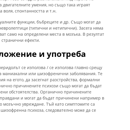
за двигателните умения, но също така играят
 воля, спонтанността и т.н.
суалните функции, бъбреците и др. Също могат да
 невролептици (типични и нетипични). Засега няма
ват само на определени места в мозъка. В резултат
а странични ефекти.
ложение и употреба
еридолът се използва / се използва главно срещу
на маниакални или шизофренични заболявания. Те
ия на егото, да засегнат разстройства, формални
анично причинените психози също могат да бъдат
лени обстоятелства. Органично причинените
оправдани и могат да бъдат причинени например в
о мозъчно увреждане. Тъй като симптомите са
 шизофренна психоза, следователно може да се