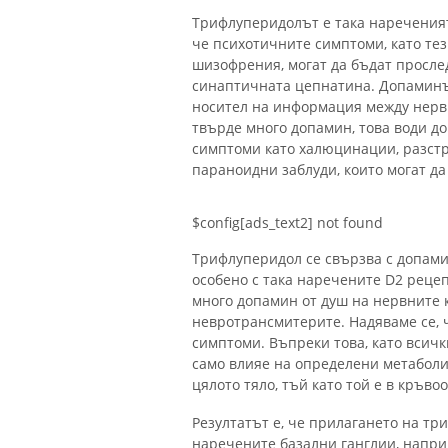
Трифлуперидолът е така нареченият
че психотичните симптоми, като тез
шизофрения, могат да бъдат просле
синаптичната цепнатина. Допаминъ
носител на информация между нервн
твърде много допамин, това води д
симптоми като халюцинации, разстр
параноидни заблуди, които могат да
$config[ads_text2] not found
Трифлуперидол се свързва с допами
особено с така наречените D2 рецеп
много допамин от душ на нервните к
невротрансмитерите. Надяваме се, 
симптоми. Въпреки това, като всич
само влияе на определени метаболи
цялото тяло, тъй като той е в кръво
Резултатът е, че прилагането на т
наречените базални ганглии, наприм