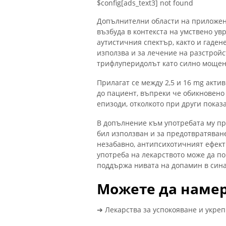
$config[ads_text3] not found
Допълнителни области на приложен
възбуда в контекста на умствено ув
аутистичния спектър, както и гаде
използва и за лечение на разстройст
трифлуперидолът като силно мощен
Прилагат се между 2,5 и 16 mg акти
до пациент, въпреки че обикновено
епизоди, отколкото при други показ
В допълнение към употребата му пр
бил използван и за предотвратяван
незабавно, антипсихотичният ефект
употреба на лекарството може да по
поддържа нивата на допамин в сина
Можете да намер
➔ Лекарства за успокояване и укре