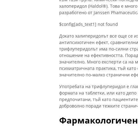
халоперидол (Haldol®). Това е мног
разработено от Janssen Phamaceutic
$config[ads_text1] not found
Докато халиперидолът все още се 
антипсихотичен ефект, сравнителни
трифлуперидолът има по-силни стра
отношение на ефективността. Пора
значително. Много експерти са на м
психиатричната практика, тъй като 
значително по-малко странични ефе
Употребата на трифлуперидол е гл
формата на таблетки, или като депо
предпочитани, тъй като пациентите
доброволно поради тежките страни
Фармакологичен