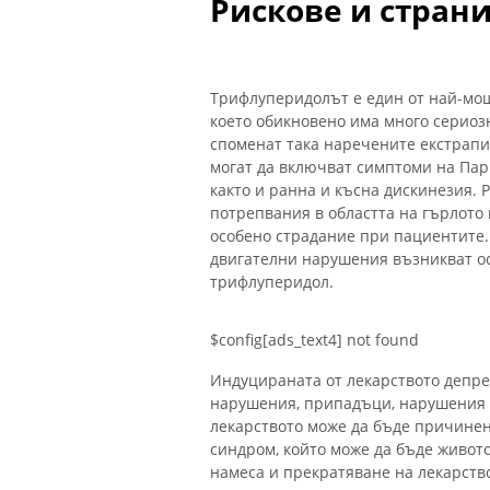
Рискове и стран
Трифлуперидолът е един от най-мощ
което обикновено има много сериоз
споменат така наречените екстрапи
могат да включват симптоми на Пар
както и ранна и късна дискинезия. 
потрепвания в областта на гърлото 
особено страдание при пациентите.
двигателни нарушения възникват ос
трифлуперидол.
$config[ads_text4] not found
Индуцираната от лекарството депре
нарушения, припадъци, нарушения в
лекарството може да бъде причине
синдром, който може да бъде живо
намеса и прекратяване на лекарств