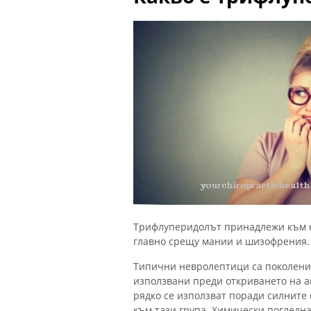
Трифлуперидолът принадлежи към к
главно срещу мании и шизофрения.
Типични невролептици са поколение
използвани преди откриването на ак
рядко се използват поради силнит
към тази група. Химически погледн