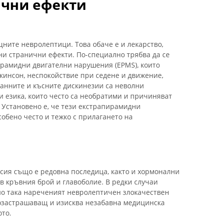
ични ефекти
ните невролептици. Това обаче е и лекарство,
ни странични ефекти. По-специално трябва да се
рамидни двигателни нарушения (EPMS), които
кинсон, неспокойствие при седене и движение,
Ранните и късните дискинезии са неволни
и езика, които често са необратими и причиняват
 Установено е, че тези екстрапирамидни
обено често и тежко с прилагането на
сия също е редовна последица, както и хормонални
 кръвния брой и главоболие. В редки случаи
но така нареченият невролептичен злокачествен
тозастрашаващ и изисква незабавна медицинска
ото.