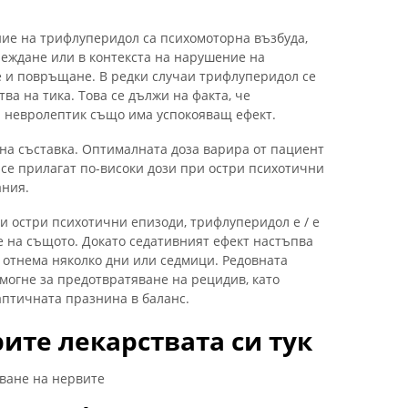
ие на трифлуперидол са психомоторна възбуда,
реждане или в контекста на нарушение на
не и повръщане. В редки случаи трифлуперидол се
ва на тика. Това се дължи на факта, че
 невролептик също има успокояващ ефект.
вна съставка. Оптималната доза варира от пациент
 се прилагат по-високи дози при остри психотични
ания.
и остри психотични епизоди, трифлуперидол е / е
е на същото. Докато седативният ефект настъпва
 отнема няколко дни или седмици. Редовната
могне за предотвратяване на рецидив, като
птичната празнина в баланс.
ите лекарствата си тук
пване на нервите