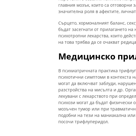
главния мозък, които са отговорни 
значителна роля в афектите, личната
Сърцето, хормоналният баланс, сек
бъдат засегнати от прилагането на
психотропни лекарства, които дейст
на това трябва да се очакват редиц
Медицинско при
В психиатричната практика трифлуп
психотични симптоми в контекста 
могат да включват заблуди, нарушен
разстройства на мисълта и др. Орг
лекувани с лекарството при опреде
психози могат да бъдат физически 
мозъчен тумор или при травматичн
подобни на тези на маниакална или
посочи трифлуперидол.