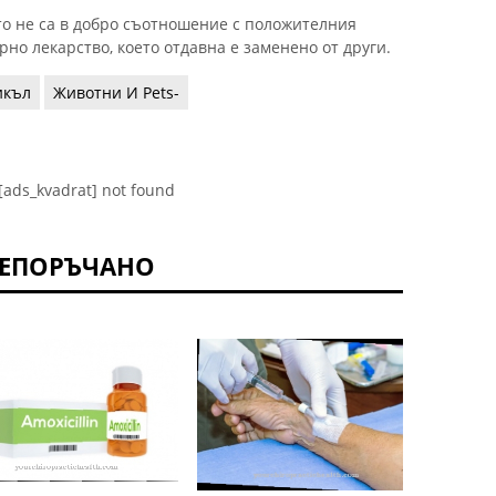
то не са в добро съотношение с положителния
но лекарство, което отдавна е заменено от други.
икъл
Животни И Pets-
[ads_kvadrat] not found
ЕПОРЪЧАНО