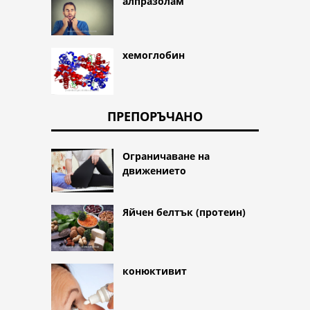
алпразолам
хемоглобин
ПРЕПОРЪЧАНО
Ограничаване на
движението
Яйчен белтък (протеин)
конюктивит