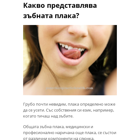
Какво представлява
зъбната плака?
Грубо почти невидим, плака определено може
да се усети. Със собствения си език, например,
когато тичаш над зъбите.
Общата зъбна плака, медицински и
професионално наричана още плака, се състои
от различни компоненти на слюнка,