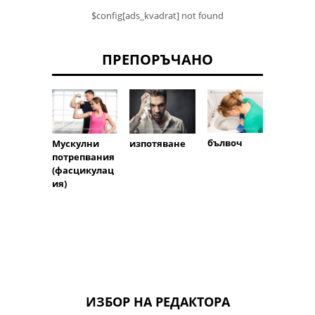
$config[ads_kvadrat] not found
ПРЕПОРЪЧАНО
бълвоч
изпотяване
Мускулни
Кръв 
потрепвания
урина
(фасцикулац
ия)
ИЗБОР НА РЕДАКТОРА