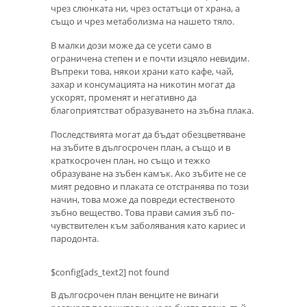
чрез слюнката ни, чрез остатъци от храна, а
също и чрез метаболизма на нашето тяло.
В малки дози може да се усети само в
ограничена степен и е почти изцяло невидим.
Въпреки това, някои храни като кафе, чай,
захар и консумацията на никотин могат да
ускорят, променят и негативно да
благоприятстват образуването на зъбна плака.
Последствията могат да бъдат обезцветяване
на зъбите в дългосрочен план, а също и в
краткосрочен план, но също и тежко
образуване на зъбен камък. Ако зъбите не се
мият редовно и плаката се отстранява по този
начин, това може да повреди естественото
зъбно вещество. Това прави самия зъб по-
чувствителен към заболявания като кариес и
пародонта.
$config[ads_text2] not found
В дългосрочен план венците не винаги