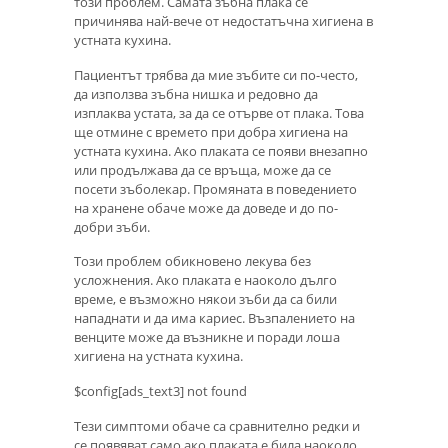
този проблем. Самата зъбна плака се
причинява най-вече от недостатъчна хигиена в
устната кухина.
Пациентът трябва да мие зъбите си по-често,
да използва зъбна нишка и редовно да
изплаква устата, за да се отърве от плака. Това
ще отмине с времето при добра хигиена на
устната кухина. Ако плаката се появи внезапно
или продължава да се връща, може да се
посети зъболекар. Промяната в поведението
на хранене обаче може да доведе и до по-
добри зъби.
Този проблем обикновено лекува без
усложнения. Ако плаката е наоколо дълго
време, е възможно някои зъби да са били
нападнати и да има кариес. Възпалението на
венците може да възникне и поради лоша
хигиена на устната кухина.
$config[ads_text3] not found
Тези симптоми обаче са сравнително редки и
се появяват само ако плаката е била наоколо