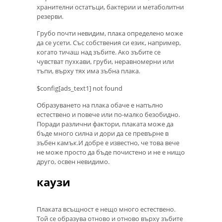
хранителни остатъци, бактерии и метаболитни
резерви.
Грубо почти невидим, плака определено може
да се усети. Със собствения си език, например,
когато тичаш над зъбите. Ако зъбите се
чувстват пухкави, груби, неравномерни или
тъпи, върху тях има зъбна плака.
$config[ads_text1] not found
Образуването на плака обаче е напълно
естествено и повече или по-малко безобидно.
Поради различни фактори, плаката може да
бъде много силна и дори да се превърне в
зъбен камък.И добре е известно, че това вече
не може просто да бъде почистено и не е нищо
друго, освен невидимо.
каузи
Плаката всъщност е нещо много естествено.
Той се образува отново и отново върху зъбите