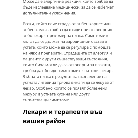
Може да е алергична реакция, която трябва да
бъде изследвана медицински, за да се избегнат
допълнителни усложнения.
Всеки, който вече страда от зъбен кариес или
зъбен камък, трябва да отиде при отговорния
зъболекар с прекомерна плака. Симптомите
могат да се дължат на зародишния състав в
устата, който може да се регулира с помощта
на някои препарати. Страдащите от алергия и
пациенти с други съществуващи състояния,
които биха могли да са отговорни за плаката,
трябва да обсъдят симптомите със своя лекар.
Зъбната плака в резултат на възпаление на
устната лигавица трябва винаги да се лекува от
лекар. Особено когато се появят болезнени
мехури в устната кухина или други
съпътстващи симптоми.
Лекари и терапевти във
вашия район