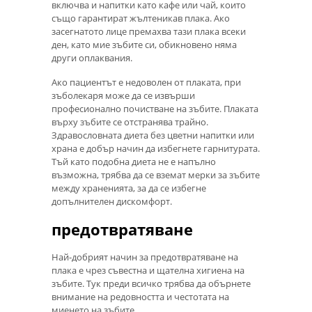
включва и напитки като кафе или чай, които
също гарантират жълтеникав плака. Ако
засегнатото лице премахва тази плака всеки
ден, като мие зъбите си, обикновено няма
други оплаквания.
Ако пациентът е недоволен от плаката, при
зъболекаря може да се извърши
професионално почистване на зъбите. Плаката
върху зъбите се отстранява трайно.
Здравословната диета без цветни напитки или
храна е добър начин да избегнете гарнитурата.
Тъй като подобна диета не е напълно
възможна, трябва да се вземат мерки за зъбите
между храненията, за да се избегне
допълнителен дискомфорт.
предотвратяване
Най-добрият начин за предотвратяване на
плака е чрез съвестна и щателна хигиена на
зъбите. Тук преди всичко трябва да обърнете
внимание на редовността и честотата на
миенето на зъбите.