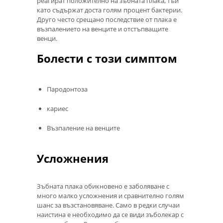
реагират положително на зъбната плака, тъй
като съдържат доста голям процент бактерии.
Друго често срещано последствие от плака е
възпалението на венците и отстъпващите
венци.
Болести с този симптом
Пародонтоза
кариес
Възпаление на венците
Усложнения
Зъбната плака обикновено е заболяване с
много малко усложнения и сравнително голям
шанс за възстановяване. Само в редки случаи
наистина е необходимо да се види зъболекар с