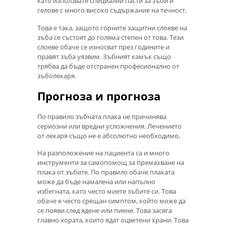
като използвате специални пасти за зъби и
гелове с много високо съдържание на течност.
Това е така, защото горните защитни слоеве на
зъба се състоят до голяма степен от това. Тези
слоеве обаче се износват през годините и
правят зъба уязвим. Зъбният камък също
трябва да бъде отстранен професионално от
зъболекаря.
Прогноза и прогноза
По правило зъбната плака не причинява
сериозни или вредни усложнения. Лечението
от лекаря също не е абсолютно необходимо.
На разположение на пациента са и много
инструменти за самопомощ за премахване на
плака от зъбите. По правило обаче плаката
може да бъде намалена или напълно
избегната, като често миете зъбите си. Това
обаче е често срещан симптом, който може да
се появи след ядене или пиене. Това засяга
главно хората, които ядат оцветени храни. Това