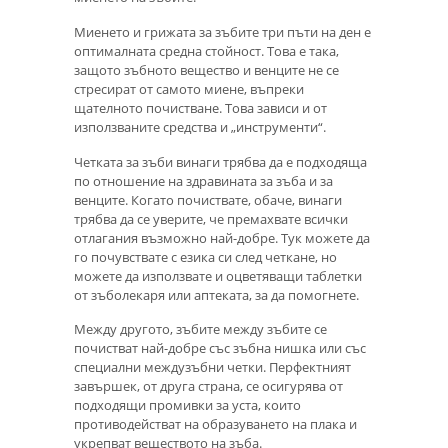
Миенето и грижата за зъбите три пъти на ден е
оптималната средна стойност. Това е така,
защото зъбното вещество и венците не се
стресират от самото миене, въпреки
щателното почистване. Това зависи и от
използваните средства и „инструменти“.
Четката за зъби винаги трябва да е подходяща
по отношение на здравината за зъба и за
венците. Когато почиствате, обаче, винаги
трябва да се уверите, че премахвате всички
отлагания възможно най-добре. Тук можете да
го почувствате с езика си след четкане, но
можете да използвате и оцветяващи таблетки
от зъболекаря или аптеката, за да помогнете.
Между другото, зъбите между зъбите се
почистват най-добре със зъбна нишка или със
специални междузъбни четки. Перфектният
завършек, от друга страна, се осигурява от
подходящи промивки за уста, които
противодействат на образуването на плака и
укрепват веществото на зъба.