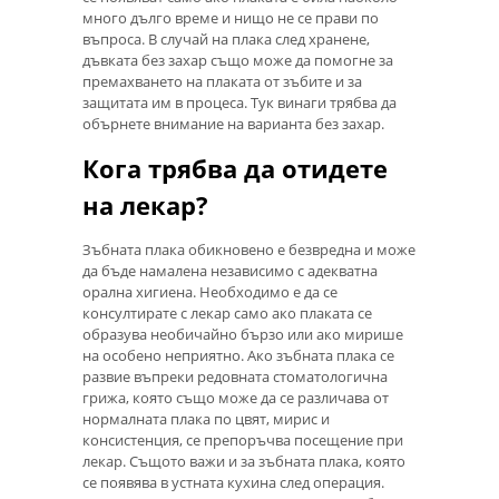
много дълго време и нищо не се прави по
въпроса. В случай на плака след хранене,
дъвката без захар също може да помогне за
премахването на плаката от зъбите и за
защитата им в процеса. Тук винаги трябва да
обърнете внимание на варианта без захар.
Кога трябва да отидете
на лекар?
Зъбната плака обикновено е безвредна и може
да бъде намалена независимо с адекватна
орална хигиена. Необходимо е да се
консултирате с лекар само ако плаката се
образува необичайно бързо или ако мирише
на особено неприятно. Ако зъбната плака се
развие въпреки редовната стоматологична
грижа, която също може да се различава от
нормалната плака по цвят, мирис и
консистенция, се препоръчва посещение при
лекар. Същото важи и за зъбната плака, която
се появява в устната кухина след операция.