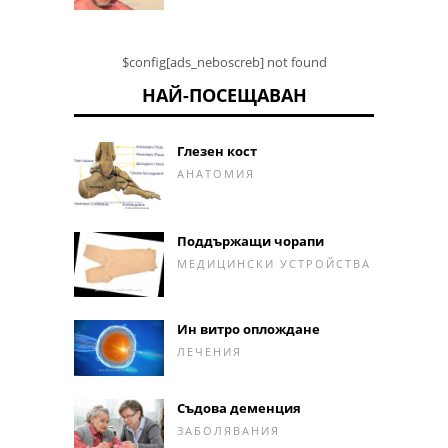
$config[ads_neboscreb] not found
НАЙ-ПОСЕЩАВАН
Глезен кост
АНАТОМИЯ
Поддържащи чорапи
МЕДИЦИНСКИ УСТРОЙСТВА
Ин витро оплождане
ЛЕЧЕНИЯ
Съдова деменция
ЗАБОЛЯВАНИЯ