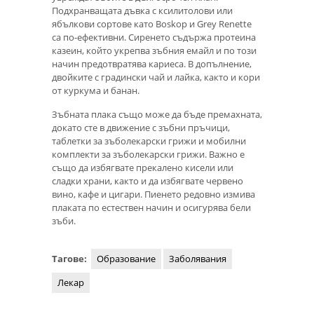
Подхранващата дъвка с ксилитолови или
ябълкови сортове като Boskop и Grey Renette
са по-ефективни. Сиренето съдържа протеина
казеин, който укрепва зъбния емайл и по този
начин предотвратява кариеса. В допълнение,
двойките с градински чай и лайка, както и кори
от куркума и банан.
Зъбната плака също може да бъде премахната,
докато сте в движение с зъбни пръчици,
таблетки за зъболекарски грижи и мобилни
комплекти за зъболекарски грижи. Важно е
също да избягвате прекалено кисели или
сладки храни, както и да избягвате червено
вино, кафе и цигари. Пиенето редовно измива
плаката по естествен начин и осигурява бели
зъби.
Тагове:
Образование
Заболявания
Лекар