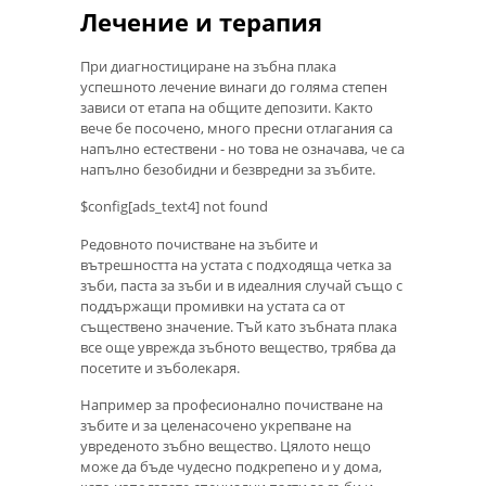
Лечение и терапия
При диагностициране на зъбна плака
успешното лечение винаги до голяма степен
зависи от етапа на общите депозити. Както
вече бе посочено, много пресни отлагания са
напълно естествени - но това не означава, че са
напълно безобидни и безвредни за зъбите.
$config[ads_text4] not found
Редовното почистване на зъбите и
вътрешността на устата с подходяща четка за
зъби, паста за зъби и в идеалния случай също с
поддържащи промивки на устата са от
съществено значение. Тъй като зъбната плака
все още уврежда зъбното вещество, трябва да
посетите и зъболекаря.
Например за професионално почистване на
зъбите и за целенасочено укрепване на
увреденото зъбно вещество. Цялото нещо
може да бъде чудесно подкрепено и у дома,