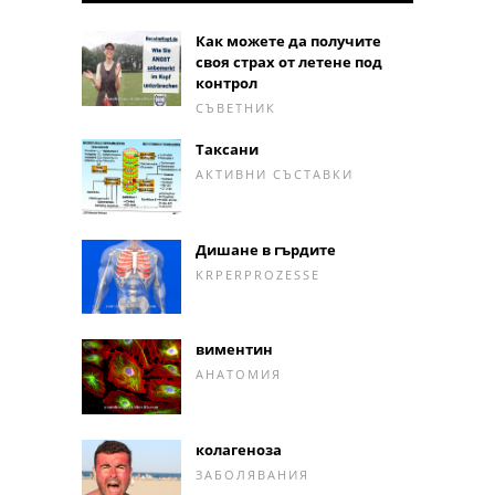
Как можете да получите
своя страх от летене под
контрол
СЪВЕТНИК
Таксани
АКТИВНИ СЪСТАВКИ
Дишане в гърдите
KRPERPROZESSE
виментин
АНАТОМИЯ
колагеноза
ЗАБОЛЯВАНИЯ