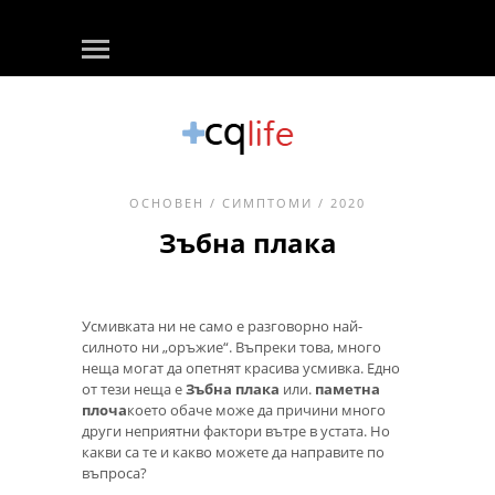
ОСНОВЕН
/
СИМПТОМИ
/ 2020
Зъбна плака
Усмивката ни не само е разговорно най-
силното ни „оръжие“. Въпреки това, много
неща могат да опетнят красива усмивка. Едно
от тези неща е
Зъбна плака
или.
паметна
плоча
което обаче може да причини много
други неприятни фактори вътре в устата. Но
какви са те и какво можете да направите по
въпроса?