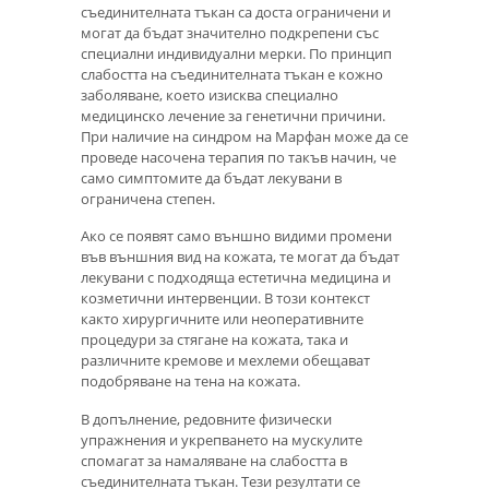
съединителната тъкан са доста ограничени и
могат да бъдат значително подкрепени със
специални индивидуални мерки. По принцип
слабостта на съединителната тъкан е кожно
заболяване, което изисква специално
медицинско лечение за генетични причини.
При наличие на синдром на Марфан може да се
проведе насочена терапия по такъв начин, че
само симптомите да бъдат лекувани в
ограничена степен.
Ако се появят само външно видими промени
във външния вид на кожата, те могат да бъдат
лекувани с подходяща естетична медицина и
козметични интервенции. В този контекст
както хирургичните или неоперативните
процедури за стягане на кожата, така и
различните кремове и мехлеми обещават
подобряване на тена на кожата.
В допълнение, редовните физически
упражнения и укрепването на мускулите
спомагат за намаляване на слабостта в
съединителната тъкан. Тези резултати се