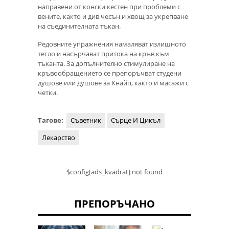
направени от конски кестен при проблеми с
вените, както и див чесън и хвощ за укрепване
на съединителната тъкан.
Редовните упражнения намаляват излишното
тегло и насърчават притока на кръв към
тъканта. За допълнително стимулиране на
кръвообращението се препоръчват студени
душове или душове за Кнайп, както и масажи с
четки.
Тагове:
Съветник
Сърце И Цикъл
Лекарство
$config[ads_kvadrat] not found
ПРЕПОРЪЧАНО