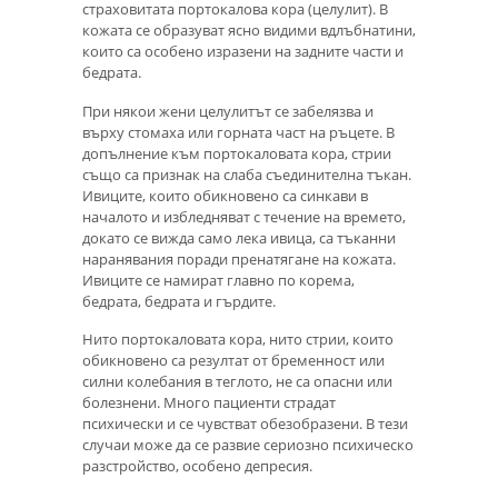
страховитата портокалова кора (целулит). В
кожата се образуват ясно видими вдлъбнатини,
които са особено изразени на задните части и
бедрата.
При някои жени целулитът се забелязва и
върху стомаха или горната част на ръцете. В
допълнение към портокаловата кора, стрии
също са признак на слаба съединителна тъкан.
Ивиците, които обикновено са синкави в
началото и избледняват с течение на времето,
докато се вижда само лека ивица, са тъканни
наранявания поради пренатягане на кожата.
Ивиците се намират главно по корема,
бедрата, бедрата и гърдите.
Нито портокаловата кора, нито стрии, които
обикновено са резултат от бременност или
силни колебания в теглото, не са опасни или
болезнени. Много пациенти страдат
психически и се чувстват обезобразени. В тези
случаи може да се развие сериозно психическо
разстройство, особено депресия.