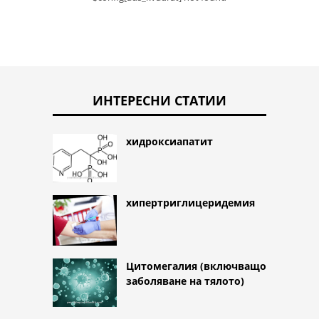
ИНТЕРЕСНИ СТАТИИ
хидроксиапатит
хипертриглицеридемия
Цитомегалия (включващо
заболяване на тялото)