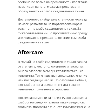
особено по време на бременност и избягване
на затлъстяването, може да предотврати
образуването на слаба съединителна тъкан.
Достатъчното снабдяване с течности може да
намали развитието на портокалова кора в
резултат на слаба съединителна тъкан. За
съжаление няма нищо профилактично срещу
индивидуално предразположение към слаба
съединителна тъкан.
Aftercare
В случай на слаба съединителна тъкан зависи
от степента, местоположението и тежестта.
Много слабости в съединителната тъкан са
генетични. Те не изискват специално лечение
или последващи мерки. По-различно е обаче,
ако слабостта на съединителната тъкан е
генетично причинена и сериозна.
Последващи мерки са полезни, ако има силна
слабост на съединителната тъкан заедно със
сколиоза, промени в сърцето или увреждане на