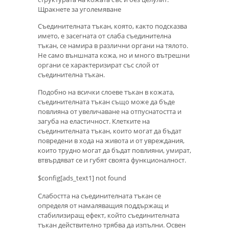
Щракнете за уголемяване
Съединителната тъкан, която, както подсказва
името, е засегната от слаба съединителна
тъкан, се намира в различни органи на тялото.
Не само външната кожа, но и много вътрешни
органи се характеризират със слой от
съединителна тъкан.
Подобно на всички слоеве тъкан в кожата,
съединителната тъкан също може да бъде
повлияна от увеличаване на отпуснатостта и
загуба на еластичност. Клетките на
съединителната тъкан, които могат да бъдат
повредени в хода на живота и от увреждания,
които трудно могат да бъдат повлияни, умират,
втвърдяват се и губят своята функционалност.
$config[ads_text1] not found
Слабостта на съединителната тъкан се
определя от намаляващия поддържащ и
стабилизиращ ефект, който съединителната
тъкан действително трябва да изпълни. Освен