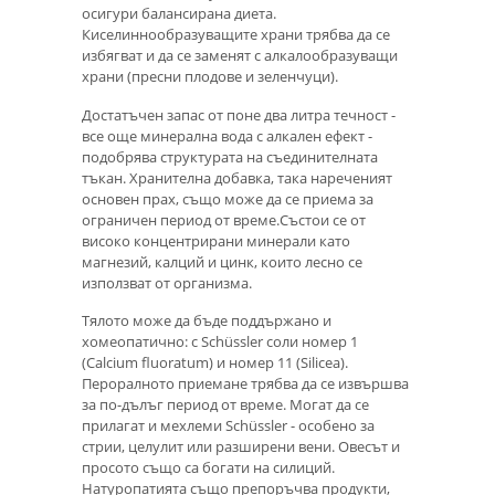
осигури балансирана диета.
Киселиннообразуващите храни трябва да се
избягват и да се заменят с алкалообразуващи
храни (пресни плодове и зеленчуци).
Достатъчен запас от поне два литра течност -
все още минерална вода с алкален ефект -
подобрява структурата на съединителната
тъкан. Хранителна добавка, така нареченият
основен прах, също може да се приема за
ограничен период от време.Състои се от
високо концентрирани минерали като
магнезий, калций и цинк, които лесно се
използват от организма.
Тялото може да бъде поддържано и
хомеопатично: с Schüssler соли номер 1
(Calcium fluoratum) и номер 11 (Silicea).
Пероралното приемане трябва да се извършва
за по-дълъг период от време. Могат да се
прилагат и мехлеми Schüssler - особено за
стрии, целулит или разширени вени. Овесът и
просото също са богати на силиций.
Натуропатията също препоръчва продукти,