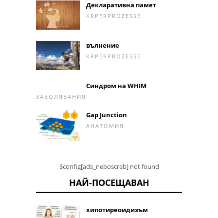
Декларативна памет
KRPERPROZESSE
вълнение
KRPERPROZESSE
Синдром на WHIM
ЗАБОЛЯВАНИЯ
Gap Junction
АНАТОМИЯ
$config[ads_neboscreb] not found
НАЙ-ПОСЕЩАВАН
хипотиреоидизъм