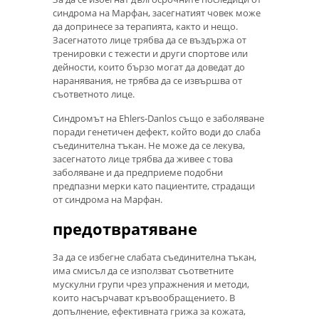
синдрома на Марфан, засегнатият човек може
да допринесе за терапията, както и нещо.
Засегнатото лице трябва да се въздържа от
тренировки с тежести и други спортове или
дейности, които бързо могат да доведат до
наранявания, не трябва да се извършва от
съответното лице.
Синдромът на Ehlers-Danlos също е заболяване
поради генетичен дефект, който води до слаба
съединителна тъкан. Не може да се лекува,
засегнатото лице трябва да живее с това
заболяване и да предприеме подобни
предпазни мерки като пациентите, страдащи
от синдрома на Марфан.
предотвратяване
За да се избегне слабата съединителна тъкан,
има смисъл да се използват съответните
мускулни групи чрез упражнения и методи,
които насърчават кръвообращението. В
допълнение, ефективната грижа за кожата,