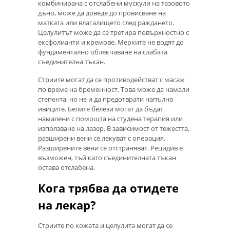
комбинирана с отслабени мускули на тазовото
дъно, може да доведе до провисване на
матката или влагалището след раждането.
Целулитът може да се третира повърхностно с
ексфолианти и кремове. Мерките не водят до
фундаментално облекчаване на слабата
съединителна тъкан.
Стриите могат да се противодействат с масаж
по време на бременност. Това може да намали
степента, но не и да предотврати напълно
ивиците. Белите белези могат да бъдат
намалени с помощта на студена терапия или
използване на лазер. В зависимост от тежестта,
разширени вени се лекуват с операция.
Разширените вени се отстраняват. Рецидив е
възможен, тъй като съединителната тъкан
остава отслабена.
Кога трябва да отидете
на лекар?
Стриите по кожата и целулита могат да се