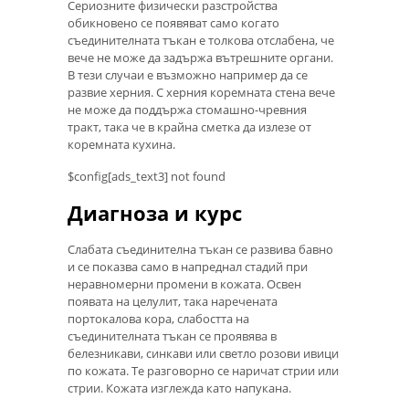
Сериозните физически разстройства
обикновено се появяват само когато
съединителната тъкан е толкова отслабена, че
вече не може да задържа вътрешните органи.
В тези случаи е възможно например да се
развие херния. С херния коремната стена вече
не може да поддържа стомашно-чревния
тракт, така че в крайна сметка да излезе от
коремната кухина.
$config[ads_text3] not found
Диагноза и курс
Слабата съединителна тъкан се развива бавно
и се показва само в напреднал стадий при
неравномерни промени в кожата. Освен
появата на целулит, така наречената
портокалова кора, слабостта на
съединителната тъкан се проявява в
белезникави, синкави или светло розови ивици
по кожата. Те разговорно се наричат ​​стрии или
стрии. Кожата изглежда като напукана.