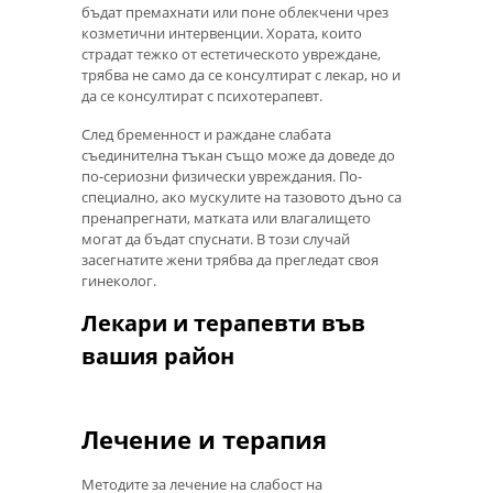
бъдат премахнати или поне облекчени чрез
козметични интервенции. Хората, които
страдат тежко от естетическото увреждане,
трябва не само да се консултират с лекар, но и
да се консултират с психотерапевт.
След бременност и раждане слабата
съединителна тъкан също може да доведе до
по-сериозни физически увреждания. По-
специално, ако мускулите на тазовото дъно са
пренапрегнати, матката или влагалището
могат да бъдат спуснати. В този случай
засегнатите жени трябва да прегледат своя
гинеколог.
Лекари и терапевти във
вашия район
Лечение и терапия
Методите за лечение на слабост на