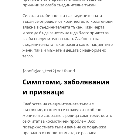
причини за слаба съединителна тъкан.
Силата и стабилността на съединителната
тъкан се определя от количеството колагенови
влакна в съединителната тъкан. Тази черта
може да бъде генетична и да благоприятства
слаба съединителна тъкан. Слабостта на
съединителната тъкан засяга както пациентите
жени, така и мъжете и децата с наднормено
тегло.
$config[ads_text2] not found
Симптоми, заболявания
и признаци
Слабостта на съединителната тъкан е
състояние, от което се страхуват особено
жените и е свързано с редица симптоми, които
се считат за космотичен проблем. Ако
повърхностната тъкан вече не се поддържа
правилно от конюнктивата, се развива