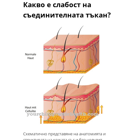
Какво е слабост на
съединителната тъкан?
Схематично представяне на анатомията и
структурата на кожата със и без целулит.