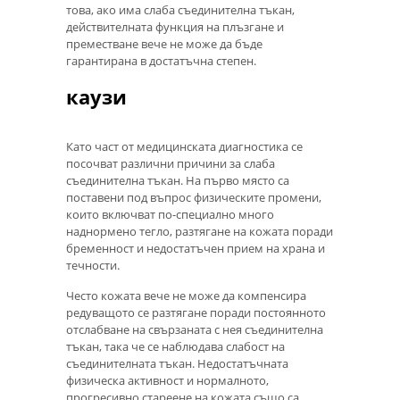
това, ако има слаба съединителна тъкан,
действителната функция на плъзгане и
преместване вече не може да бъде
гарантирана в достатъчна степен.
каузи
Като част от медицинската диагностика се
посочват различни причини за слаба
съединителна тъкан. На първо място са
поставени под въпрос физическите промени,
които включват по-специално много
наднормено тегло, разтягане на кожата поради
бременност и недостатъчен прием на храна и
течности.
Често кожата вече не може да компенсира
редуващото се разтягане поради постоянното
отслабване на свързаната с нея съединителна
тъкан, така че се наблюдава слабост на
съединителната тъкан. Недостатъчната
физическа активност и нормалното,
прогресивно стареене на кожата също са