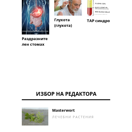
Глухота
Синдр
ТАР синдром
(глухота)
Лоран
Бидл-
Раздразните
лен стомах
ИЗБОР НА РЕДАКТОРА
Masterwort
ЛЕЧЕБНИ РАСТЕНИЯ