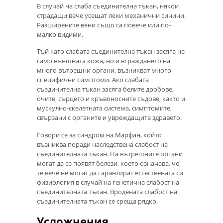
В случай на слаба съединителна тъкан, някои
страдащи вече усещат леки механични синини.
Разширените вени също са повече или по-
малко видими.
Тъй като слабата съединителна тъкан засяга не
само външната кожа, но и вграждането на
много вътрешни органи, възникват много
специфични симптоми. Ако слабата
съединителна тъкан засяга белите дробове,
очите, сърцето и кръвоносните съдове, както и
мускулно-скелетната система, симптомите,
свързани с органите и увреждащите здравето.
Говори се за синдром на Марфан, който
възниква поради наследствена слабост на
съединителната тъкан. На вътрешните органи
могат да се появят белези, което означава, че
те вече не могат да гарантират естествената си
физиология в случай на генетична слабост на
съединителната тъкан. Вродената слабост на
съединителната тъкан се среща рядко.
Усложнения