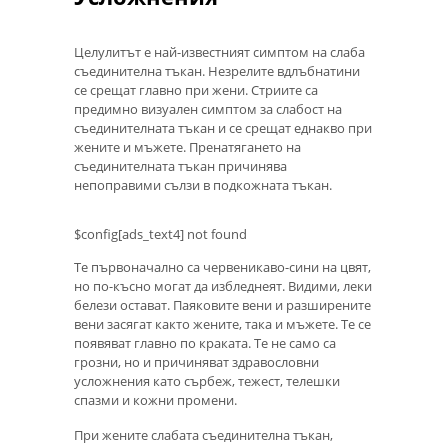
Целулитът е най-известният симптом на слаба
съединителна тъкан. Незрелите вдлъбнатини
се срещат главно при жени. Стриите са
предимно визуален симптом за слабост на
съединителната тъкан и се срещат еднакво при
жените и мъжете. Пренатягането на
съединителната тъкан причинява
непоправими сълзи в подкожната тъкан.
$config[ads_text4] not found
Те първоначално са червеникаво-сини на цвят,
но по-късно могат да избледнеят. Видими, леки
белези остават. Паяковите вени и разширените
вени засягат както жените, така и мъжете. Те се
появяват главно по краката. Те не само са
грозни, но и причиняват здравословни
усложнения като сърбеж, тежест, телешки
спазми и кожни промени.
При жените слабата съединителна тъкан,