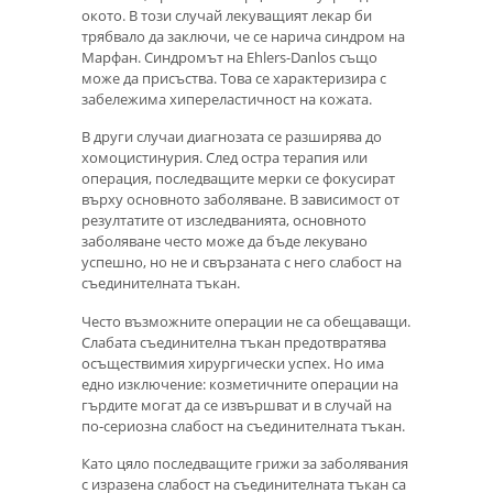
окото. В този случай лекуващият лекар би
трябвало да заключи, че се нарича синдром на
Марфан. Синдромът на Ehlers-Danlos също
може да присъства. Това се характеризира с
забележима хипереластичност на кожата.
В други случаи диагнозата се разширява до
хомоцистинурия. След остра терапия или
операция, последващите мерки се фокусират
върху основното заболяване. В зависимост от
резултатите от изследванията, основното
заболяване често може да бъде лекувано
успешно, но не и свързаната с него слабост на
съединителната тъкан.
Често възможните операции не са обещаващи.
Слабата съединителна тъкан предотвратява
осъществимия хирургически успех. Но има
едно изключение: козметичните операции на
гърдите могат да се извършват и в случай на
по-сериозна слабост на съединителната тъкан.
Като цяло последващите грижи за заболявания
с изразена слабост на съединителната тъкан са