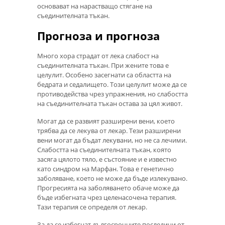
основават на нарастващо стягане на
съединителната тъкан.
Прогноза и прогноза
Много хора страдат от лека слабост на
съединителната тъкан. При жените това е
целулит. Особено засегнати са областта на
бедрата и седалището. Този целулит може да се
противодейства чрез упражнения, но слабостта
на съединителната тъкан остава за цял живот.
Могат да се развият разширени вени, което
трябва да се лекува от лекар. Тези разширени
вени могат да бъдат лекувани, но не са лечими.
Слабостта на съединителната тъкан, която
засяга цялото тяло, е състояние и е известно
като синдром на Марфан. Това е генетично
заболяване, което не може да бъде излекувано.
Прогресията на заболяването обаче може да
бъде избегната чрез целенасочена терапия.
Тази терапия се определя от лекар.
За да се избегнат дългосрочните последици от