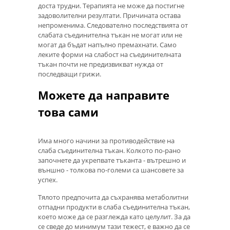
доста трудни. Терапията не може да постигне
задоволителни резултати. Причината остава
непроменима. Следователно последствията от
слабата съединителна тъкан не могат или не
могат да бъдат напълно премахнати. Само
леките форми на слабост на съединителната
тъкан почти не предизвикват нужда от
последващи грижи.
Можете да направите
това сами
Има много начини за противодействие на
слаба съединителна тъкан. Колкото по-рано
започнете да укрепвате тъканта - вътрешно и
външно - толкова по-големи са шансовете за
успех.
Тялото предпочита да съхранява метаболитни
отпадни продукти в слаба съединителна тъкан,
което може да се разглежда като целулит. За да
се сведе до минимум тази тежест, е важно да се