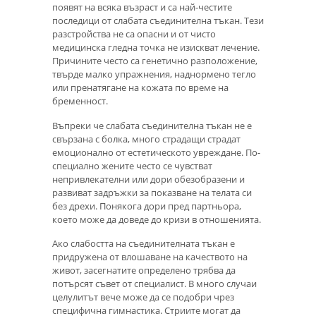
появят на всяка възраст и са най-честите
последици от слабата съединителна тъкан. Тези
разстройства не са опасни и от чисто
медицинска гледна точка не изискват лечение.
Причините често са генетично разположение,
твърде малко упражнения, наднормено тегло
или пренатягане на кожата по време на
бременност.
Въпреки че слабата съединителна тъкан не е
свързана с болка, много страдащи страдат
емоционално от естетическото увреждане. По-
специално жените често се чувстват
непривлекателни или дори обезобразени и
развиват задръжки за показване на телата си
без дрехи. Понякога дори пред партньора,
което може да доведе до кризи в отношенията.
Ако слабостта на съединителната тъкан е
придружена от влошаване на качеството на
живот, засегнатите определено трябва да
потърсят съвет от специалист. В много случаи
целулитът вече може да се подобри чрез
специфична гимнастика. Стриите могат да