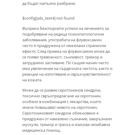
да бъдат напълно разбрани.
$config[ads_text4] not found
Въпреки безспорните успехи на лечението за
подобряване на редица психопатологични
заболявания, употребата на флувоксамин
често е придружена от нежелани странични
ефекти. След приема на флувоксамин може да
се появи тревожност, сънливост, тремор и
затруднено заспиване. По същия начин често
има увеличение на сърдечната честота, както и
реакции на изпотяване и свръхчувствителност
на кожата.
Може да се развие серотонинов синдром,
токсично свръхпредлагане на серотонин,
особено в комбинация с лекарства, които
иначе повишават нивото на серотонин.
Серотониновият синдром обикновено е
придружен от намалено съзнание, замръзнали
мускули, тремор и треска и изисква незабавна
медицинска помощ.