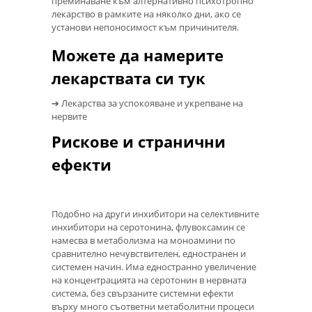
преминаване към алтернативно психотропно
лекарство в рамките на няколко дни, ако се
установи непоносимост към причинителя.
Можете да намерите
лекарствата си тук
➔ Лекарства за успокояване и укрепване на
нервите
Рискове и странични
ефекти
Подобно на други инхибитори на селективните
инхибитори на серотонина, флувоксамин се
намесва в метаболизма на моноамини по
сравнително нечувствителен, едностранен и
системен начин. Има едностранно увеличение
на концентрацията на серотонин в нервната
система, без свързаните системни ефекти
върху много съответни метаболитни процеси