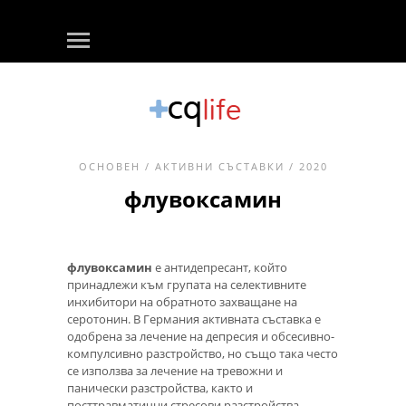
ОСНОВЕН
/
АКТИВНИ СЪСТАВКИ
/ 2020
флувоксамин
флувоксамин
е антидепресант, който
принадлежи към групата на селективните
инхибитори на обратното захващане на
серотонин. В Германия активната съставка е
одобрена за лечение на депресия и обсесивно-
компулсивно разстройство, но също така често
се използва за лечение на тревожни и
панически разстройства, както и
посттравматични стресови разстройства.