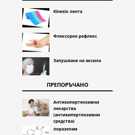
Kinesio лента
Флексорен рефлекс
Запушване на аксила
ПРЕПОРЪЧАНО
Антихипертензивни
лекарства
(антихипертензивни
средства)
лоразепам