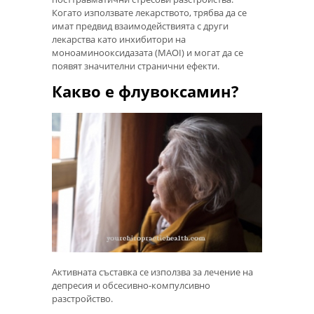
Когато използвате лекарството, трябва да се
имат предвид взаимодействията с други
лекарства като инхибитори на
моноаминооксидазата (MAOI) и могат да се
появят значителни странични ефекти.
Какво е флувоксамин?
Активната съставка се използва за лечение на
депресия и обсесивно-компулсивно
разстройство.