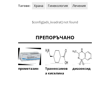
Тагове:
Храна
Гинекология
Лечения
$config[ads_kvadrat] not found
ПРЕПОРЪЧАНО
Риспе
прометазин
Транексамов
диазоксид
а киселина