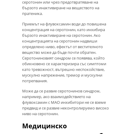
серотонин или чрез предотвратяване на
бързото инактивиране на веществото на
пратеника.
Приемът на флувоксамин води до повишена
концентрация на серотонин, като инхибира
бързото инактивиране на серотонин. Ако
концентрацията на серотонин надвиши
определено ниво, ефектът от вестителното
вещество може да бъде почти обратен.
Серотониновият синдром се появява, който
обикновено се характеризира със симптоми
като тревожност, вътрешно неспокойствие,
мускулно напрежение, тремор и мускулни
потрепвания.
Може да се развие серотонинов синдром,
например, ако взаимодействието на
флувоксамин с МАО инхибитори не се вземе
предвид и се развие неконтролируемо високо
ниво на серотонин.
Медицинско