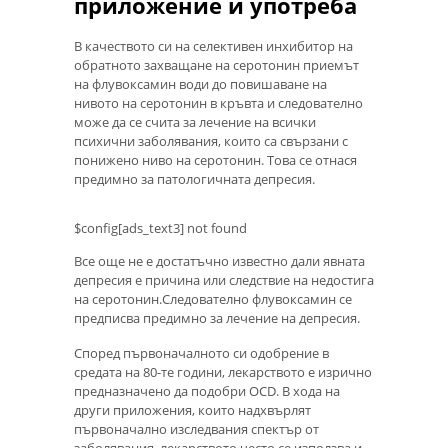
приложение и употреба
В качеството си на селективен инхибитор на
обратното захващане на серотонин приемът
на флувоксамин води до повишаване на
нивото на серотонин в кръвта и следователно
може да се счита за лечение на всички
психични заболявания, които са свързани с
понижено ниво на серотонин. Това се отнася
предимно за патологичната депресия.
$config[ads_text3] not found
Все още не е достатъчно известно дали явната
депресия е причина или следствие на недостига
на серотонин.Следователно флувоксамин се
предписва предимно за лечение на депресия.
Според първоначалното си одобрение в
средата на 80-те години, лекарството е изрично
предназначено да подобри OCD. В хода на
други приложения, които надхвърлят
първоначално изследвания спектър от
заболявания, лекарството често се използва и