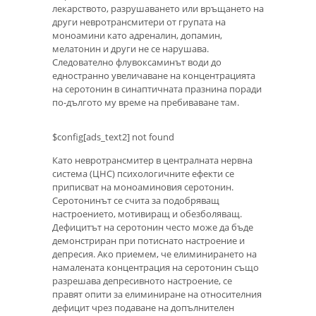
лекарството, разрушаването или връщането на
други невротрансмитери от групата на
моноамини като адреналин, допамин,
мелатонин и други не се нарушава.
Следователно флувоксаминът води до
едностранно увеличаване на концентрацията
на серотонин в синаптичната празнина поради
по-дългото му време на пребиваване там.
$config[ads_text2] not found
Като невротрансмитер в централната нервна
система (ЦНС) психологичните ефекти се
приписват на моноаминовия серотонин.
Серотонинът се счита за подобряващ
настроението, мотивиращ и обезболяващ.
Дефицитът на серотонин често може да бъде
демонстриран при потиснато настроение и
депресия. Ако приемем, че елиминирането на
намалената концентрация на серотонин също
разрешава депресивното настроение, се
правят опити за елиминиране на относителния
дефицит чрез подаване на допълнителен