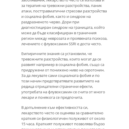
за терапия на тревожни разстройства, паник
атаки, посттравматични стресови разстройства
и социална фобия, както и синдром на
раздразненото черво. Дори при
диагностициран синдром на границата, който
може да бъде класифициран в граничния
регион между неврозата и проявената психоза,
лечението с флувоксамин SSRI е доста често.
Емпиричните знания са установили, че
тревожните разстройства, които могат да се
развият например в социална фобия, също са
придружени от понижено ниво на серотонин.
За да лекувате сами социалната фобия и по
този начин предотвратявате развитието на
редица отрицателни странични ефекти,
употребата на флувоксамин се счита от много
лекари и понякога се предпочита.
В допълнение към ефективността си,
лекарството често се оценява за сравнително
краткия си физиологичен полуживот от около
15 часа. Краткият полуживот позволява бързо