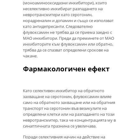
(моноаминооксидазни инхибитори), които
неселективно инхибират разпадането на
невротрансмитери като серотонин,
норадреналин и допамин и също се използват
като антидепресанти. Следователно
флувоксамин не трябва да се приема заедно с
МАО инхибитори. Преди да преминете от МАО
инхибиторите към флувоксамин или обратно,
трябва да се спазват определени срокове на
чакане.
Фармакологичен ефект
Като селективен инхибитор на обратното
захващане на серотонин, флувоксамин влияе
само на обратното захващане или на обратния
транспорт на серотонин във везикулите на
определени клетки или на разпадането на този
невротрансмитер, така че концентрацията му в
синаптичната празнина се увеличава.
Поради селективния начин на действие на