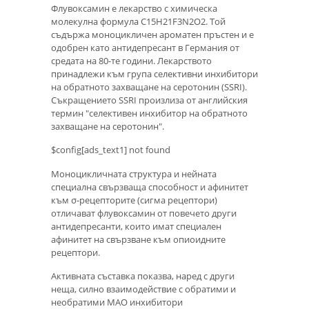
Флувоксамин е лекарство с химическа
молекулна формула C15H21F3N2O2. Той
съдържа моноцикличен ароматен пръстен и е
одобрен като антидепресант в Германия от
средата на 80-те години. Лекарството
принадлежи към група селективни инхибитори
на обратното захващане на серотонин (SSRI).
Съкращението SSRI произлиза от английския
термин "селективен инхибитор на обратното
захващане на серотонин".
$config[ads_text1] not found
Моноцикличната структура и нейната
специална свързваща способност и афинитет
към σ-рецепторите (сигма рецептори)
отличават флувоксамин от повечето други
антидепресанти, които имат специален
афинитет на свързване към опиоидните
рецептори.
Активната съставка показва, наред с други
неща, силно взаимодействие с обратими и
необратими МАО инхибитори