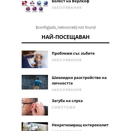
Болест на Верлхоф
ЗАБОЛЯВАНИЯ
$config[ads_neboscreb] not found
НАЙ-ПОСЕЩАВАН
Проблеми със зъбите
ЗАБОЛЯВАНИЯ
Шизоидно разстройство на
личността
ЗАБОЛЯВАНИЯ
Загуба на слуха
СИМПТОМИ
Некротизиращ ентероколит