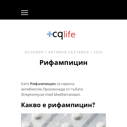
ОСНОВЕН
/
АКТИВНИ СЪСТАВКИ
/ 2020
Рифампицин
Като
Рифампицин
се нарича
антибиотик.Произхожда от гъбата
Streptomyces med Mediterraneani.
Какво е рифампицин?