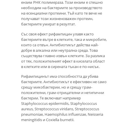
ензим РНК полимераза. Този ензим е спешно
необходим на бактериите за производството
на есенциални протеини. Тъй като те вече не
получават този жизненоважен протеин,
бактериите умират в резултат.
Със своя ефект рифампицин улавя както
бактериите вътре в клетките, така и микробите,
които са отвън. Антибиотикът действа най-
добре в алкална или неутрална среда. Това
съществува главно извън клетките. За разлика
от тях, положителният ефект в киселата област
в клетките или в сирената тъкан е по-нисък.
Рифампицинът има способността да убива
бактериите. Антибиотикът е ефективен не само
срещу микобактерии, но и срещу грам-
положителни, грам-отрицателни и нетипични
бактерии. Те включват например
Staphylococcus epidermidis, Staphylococcus
aureus, Streptococcus viridans, Streptococcus
pneumoniae, Haemophilus influenzae, Neisseria
meningitidis и Coxiella burnetii.