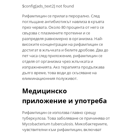
$config[ads_text2] not found
Рифампицин се прилага перорално. След
поглъщане антибиотикът навлиза в кръвта
през червата. Около 80 процента от него се
свързва с плазмените протеини и се
разпределя равномерно в организма. Най-
високите концентрации на рифампицин се
достигат в жлъчката и белите дробове. Два до
пет часа след приложение, рифампицин се
отделя от организма чрез жлъчката и
изпражненията. Ако терапията продължава
дълго време, това води до скъсяване на
елиминационния полуживот.
Медицинско
приложение и употреба
Рифампицин се използва главно срещу
туберкулоза. Това заболяване се причинява от
Mycobacterium tuberculosis. Микобактериите,
чувствителни към рифампицин, включват