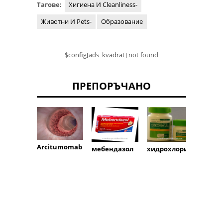
Тагове:
Хигиена И Cleanliness-
Животни И Pets-
Образование
$config[ads_kvadrat] not found
ПРЕПОРЪЧАНО
ампи
Arcitumomab
мебендазол
хидрохлорид