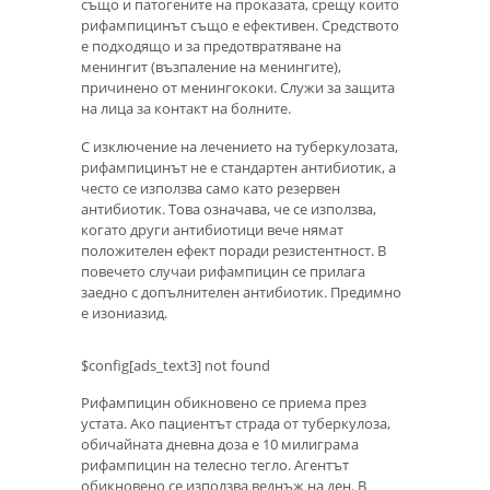
също и патогените на проказата, срещу които
рифампицинът също е ефективен. Средството
е подходящо и за предотвратяване на
менингит (възпаление на менингите),
причинено от менингококи. Служи за защита
на лица за контакт на болните.
С изключение на лечението на туберкулозата,
рифампицинът не е стандартен антибиотик, а
често се използва само като резервен
антибиотик. Това означава, че се използва,
когато други антибиотици вече нямат
положителен ефект поради резистентност. В
повечето случаи рифампицин се прилага
заедно с допълнителен антибиотик. Предимно
е изониазид.
$config[ads_text3] not found
Рифампицин обикновено се приема през
устата. Ако пациентът страда от туберкулоза,
обичайната дневна доза е 10 милиграма
рифампицин на телесно тегло. Агентът
обикновено се използва веднъж на ден. В