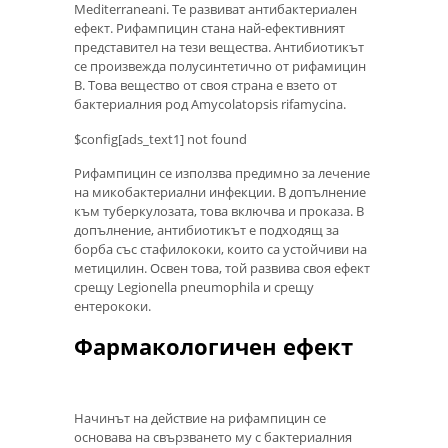
Mediterraneani. Те развиват антибактериален
ефект. Рифампицин стана най-ефективният
представител на тези вещества. Антибиотикът
се произвежда полусинтетично от рифамицин
В. Това вещество от своя страна е взето от
бактериалния род Amycolatopsis rifamycina.
$config[ads_text1] not found
Рифампицин се използва предимно за лечение
на микобактериални инфекции. В допълнение
към туберкулозата, това включва и проказа. В
допълнение, антибиотикът е подходящ за
борба със стафилококи, които са устойчиви на
метицилин. Освен това, той развива своя ефект
срещу Legionella pneumophila и срещу
ентерококи.
Фармакологичен ефект
Начинът на действие на рифампицин се
основава на свързването му с бактериалния