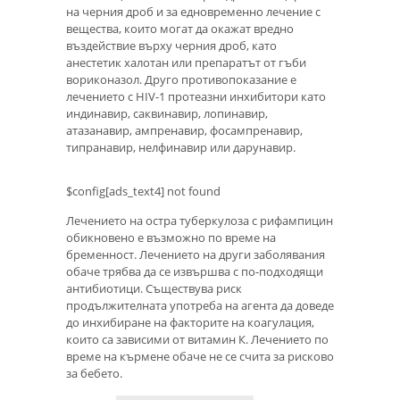
на черния дроб и за едновременно лечение с
вещества, които могат да окажат вредно
въздействие върху черния дроб, като
анестетик халотан или препаратът от гъби
вориконазол. Друго противопоказание е
лечението с HIV-1 протеазни инхибитори като
индинавир, саквинавир, лопинавир,
атазанавир, ампренавир, фосампренавир,
типранавир, нелфинавир или дарунавир.
$config[ads_text4] not found
Лечението на остра туберкулоза с рифампицин
обикновено е възможно по време на
бременност. Лечението на други заболявания
обаче трябва да се извършва с по-подходящи
антибиотици. Съществува риск
продължителната употреба на агента да доведе
до инхибиране на факторите на коагулация,
които са зависими от витамин К. Лечението по
време на кърмене обаче не се счита за рисково
за бебето.