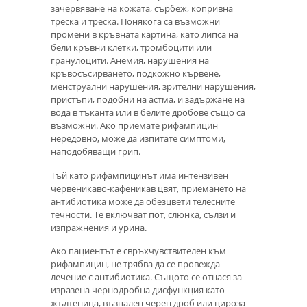
зачервяване на кожата, сърбеж, копривна
треска и треска. Понякога са възможни
промени в кръвната картина, като липса на
бели кръвни клетки, тромбоцити или
гранулоцити. Анемия, нарушения на
кръвосъсирването, подкожно кървене,
менструални нарушения, зрителни нарушения,
пристъпи, подобни на астма, и задържане на
вода в тъканта или в белите дробове също са
възможни. Ако приемате рифампицин
нередовно, може да изпитате симптоми,
наподобяващи грип.
Тъй като рифампицинът има интензивен
червеникаво-кафеникав цвят, приемането на
антибиотика може да обезцвети телесните
течности. Те включват пот, слюнка, сълзи и
изпражнения и урина.
Ако пациентът е свръхчувствителен към
рифампицин, не трябва да се провежда
лечение с антибиотика. Същото се отнася за
изразена чернодробна дисфункция като
жълтеница, възпален черен дроб или цироза