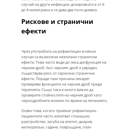
случай на други инфекции, дозировката е от 6
до 8 милиграма и се дава два пъти дневно.
Рискове и странични
ефекти
Чрез употребата на рифампицин в някои
случаи са възможни нежелани странични
ефекти. Това често води до лека дисфункция на
черния дроб. Ако черният дроб е увреден,
съществува риск от сериозни странични
ефекти. Поради тази причина лекарят
проверява функциите на черния дроб преди
терапията. Също така е много важно да
проверите стойностите на черния дроб като
чернодробните ензими по време на лечението.
Освен това, когато приемат рифампицин,
пациентите често изпитват стомашно
разстройство, загуба на апетит, диария,
метеоризъм, гадене, повръщане, плач