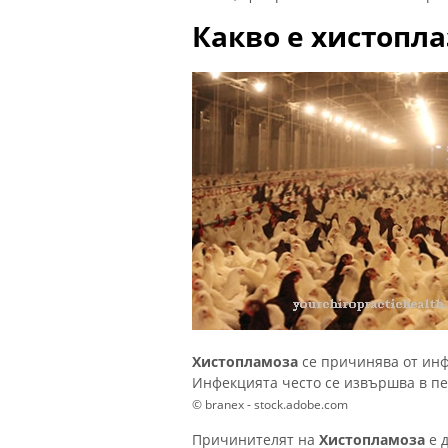
Какво е хистопл
Хистопламоза
се причинява от инф
Инфекцията често се извършва в п
© branex - stock.adobe.com
Причинителят на
Хистопламоза
е 