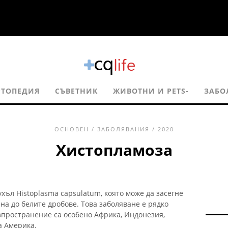
РТОПЕДИЯ
СЪВЕТНИК
ЖИВОТНИ И PETS-
ЗАБО
ОСНОВЕН
/
ЗАБОЛЯВАНИЯ
/ 2020
Хистопламоза
хъл Histoplasma capsulatum, която може да засегне
ена до белите дробове. Това заболяване е рядко
зпространение са особено Африка, Индонезия,
а Америка.