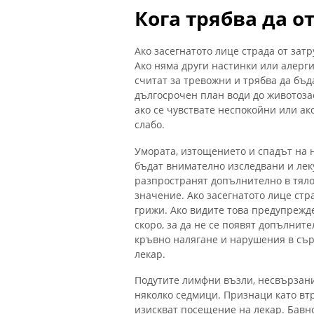
Кога трябва да о
Ако засегнатото лице страда от затр
Ако няма други настинки или алерг
считат за тревожни и трябва да бъд
дългосрочен план води до животоза
ако се чувствате неспокойни или ако
слабо.
Умората, изтощението и спадът на 
бъдат внимателно изследвани и леку
разпространят допълнително в тяло
значение. Ако засегнатото лице стр
грижи. Ако видите това предупрежд
скоро, за да не се появят допълнит
кръвно налягане и нарушения в сър
лекар.
Подутите лимфни възли, несвързани
няколко седмици. Признаци като вт
изискват посещение на лекар. Бавн