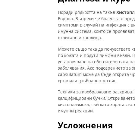
Поради рядкостта на такъв
Хистопл
Европа. Въпреки че болестта е пред
симптоми в случай на инфекция с в
имунна система, които се проявява
втрисане и кашлица.
Можете също така да почувствате к
по кожата и подути лимфни възли. 
установяване на обстоятелствата на
заболявания. Ако подозрението за х
capsulatum може да бъде открита ч
кръв или гръбначен мозък.
Техники за изобразяване разкриват 
калцифицирани бучки. Откриването
хистоплазмоза, тъй като хората със
имунни реакции.
Усложнения