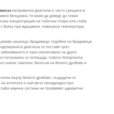
амоза
неправилна диагноза е често срещана в
имно безшумна, тя може да доведе до тежки
исока концентрация на гъбични спори или слаба
т с болка при вдишване, повишена температура,
ървава кашлица, брадавици, подобни на брадавици
Подозираната диагноза се поставя чрез
 заболяването и чрез изключване на други
истоплазмоза се потвърди, гъбата Histoplasma
рез кожни тампони, биопсия на белите дробове и
сенки върху белите дробове, създадени от
 на антитела е най-вече ненадеждно при
 слаба имунна система не проявяват адекватни