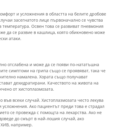
комфорт и усложнения в областта на белите дробове
случаи засегнатото лице първоначално се чувства
ка температура. Освен това се развиват пневмония
же да се развие в кашлица, която обикновено може
ски атаки.
лно отслабена и може да се появи по-нататъшна
те симптоми на грипа също се проявяват, така че
чително намалена. Хората също получават
стават дехидратирани. Качеството на живота на
ичено от хистоплазмозата.
о във всеки случай. Хистоплазмозата често лекува
 усложнения. Ако пациентът преди това е страдал
ието се провежда с помощта на лекарства. Ако не
 доведе до смърт в най-лошия случай, ако
 ХИВ, например.