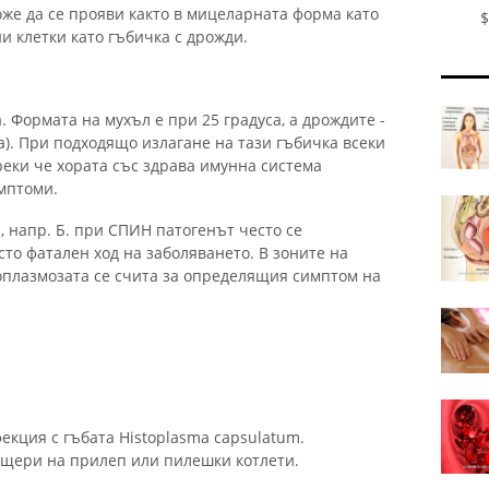
оже да се прояви както в мицеларната форма като
$
ни клетки като гъбичка с дрожди.
. Формата на мухъл е при 25 градуса, а дрождите -
а). При подходящо излагане на тази гъбичка всеки
реки че хората със здрава имунна система
мптоми.
 напр. Б. при СПИН патогенът често се
сто фатален ход на заболяването. В зоните на
оплазмозата се счита за определящия симптом на
екция с гъбата Histoplasma capsulatum.
ещери на прилеп или пилешки котлети.