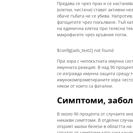
Предава се чрез прах и се настаняв
(клетки, чистачи) стават активни не
обаче гъбата не се убива. Напроти
фагоцитите чрез покълване. Тъй ка
на единична клетка при телесна тем
макрофагите чрез кръвния поток.
$config[ads_text2] not found
При хора с непокътната имунна сис
имунната реакция. В над 90 процен
се изгражда имунна защита срещу Hi
имунокомпрометираните хора често 
някои от които са фатални.
Симптоми, забол
В около 90 процента от случаите ин
никакви симптоми. В отделни случаи
открият малки белези в областта н
страдат от симптоми като суха кашл