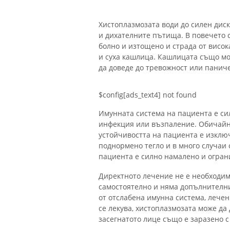
Хистоплазмозата води до силен дис
и дихателните пътища. В повечето 
болно и изтощено и страда от висо
и суха кашлица. Кашлицата също мо
да доведе до тревожност или паниче
$config[ads_text4] not found
Имунната система на пациента е си
инфекция или възпаление. Обичайни
устойчивостта на пациента е изклю
поднормено тегло и в много случаи 
пациента е силно намалено и огран
Директното лечение не е необходим
самостоятелно и няма допълнителни
от отслабена имунна система, лечен
се лекува, хистоплазмозата може да
засегнатото лице също е заразено с