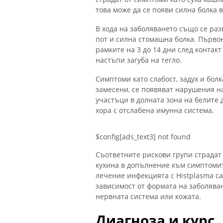
това може да се появи силна болка 
В хода на заболяването също се раз
пот и силна стомашна болка. Първо
рамките на 3 до 14 дни след контакт
настъпи загуба на тегло.
Симптоми като слабост, задух и болк
замесени, се появяват нарушения на
участъци в долната зона на белите 
хора с отслабена имунна система.
$config[ads_text3] not found
Съответните рискови групи страдат 
кухина в допълнение към симптомит
лечение инфекцията с Histplasma ca
зависимост от формата на заболяван
нервната система или кожата.
Диагноза и курс