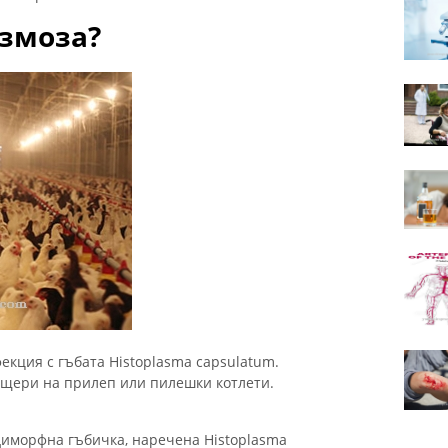
азмоза?
екция с гъбата Histoplasma capsulatum.
ещери на прилеп или пилешки котлети.
диморфна гъбичка, наречена Histoplasma