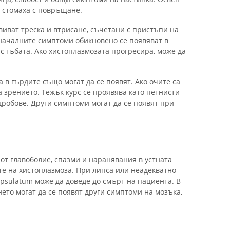
в стомаха с повръщане.
виват треска и втрисане, съчетани с пристъпи на
началните симптоми обикновено се появяват в
 с гъбата. Ако хистоплазмозата прогресира, може да
а в гърдите също могат да се появят. Ако очите са
 зрението. Тежък курс се проявява като петнисти
дробове. Други симптоми могат да се появят при
от главоболие, спазми и наранявания в устната
е на хистоплазмоза. При липса или неадекватно
psulatum може да доведе до смърт на пациента. В
ето могат да се появят други симптоми на мозъка,