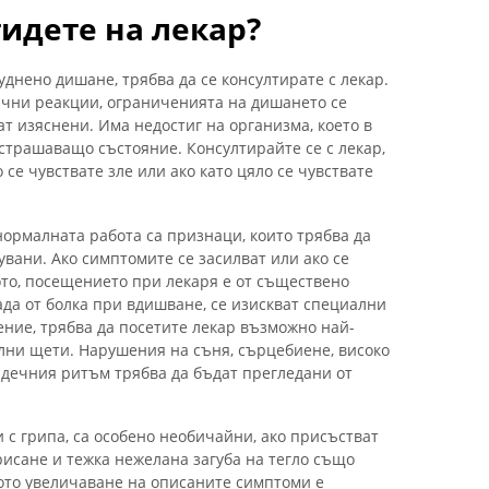
тидете на лекар?
уднено дишане, трябва да се консултирате с лекар.
ични реакции, ограниченията на дишането се
ат изяснени. Има недостиг на организма, което в
страшаващо състояние. Консултирайте се с лекар,
 се чувствате зле или ако като цяло се чувствате
нормалната работа са признаци, които трябва да
вани. Ако симптомите се засилват или ако се
то, посещението при лекаря е от съществено
ада от болка при вдишване, се изискват специални
ение, трябва да посетите лекар възможно най-
елни щети. Нарушения на съня, сърцебиене, високо
дечния ритъм трябва да бъдат прегледани от
 с грипа, са особено необичайни, ако присъстват
рисане и тежка нежелана загуба на тегло също
ото увеличаване на описаните симптоми е