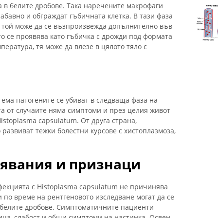
а в белите дробове. Така наречените макрофаги
забавно и обграждат гъбичната клетка. В тази фаза
в, той може да се възпроизвежда допълнително във
то се проявява като гъбичка с дрожди под формата
пература, тя може да влезе в цялото тяло с
тема патогените се убиват в следваща фаза на
та от случаите няма симптоми и през целия живот
stoplasma capsulatum. От друга страна,
развиват тежки болестни курсове с хистоплазмоза,
явания и признаци
фекцията с Histoplasma capsulatum не причинява
 по време на рентгеновото изследване могат да се
а белите дробове. Симптоматичните пациенти
ица, слабост и общи симптоми на настинка. Освен