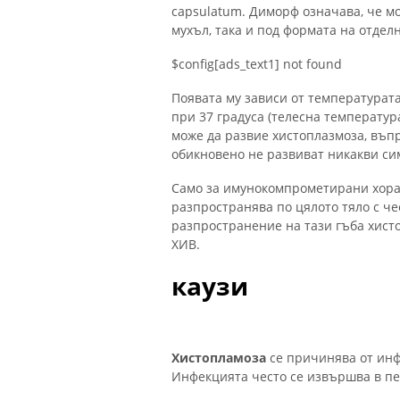
capsulatum. Диморф означава, че м
мухъл, така и под формата на отдел
$config[ads_text1] not found
Появата му зависи от температурата
при 37 градуса (телесна температур
може да развие хистоплазмоза, въп
обикновено не развиват никакви си
Само за имунокомпрометирани хора,
разпространява по цялото тяло с че
разпространение на тази гъба хист
ХИВ.
каузи
Хистопламоза
се причинява от инф
Инфекцията често се извършва в п