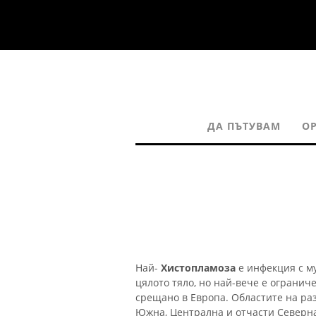
ДА ПЪТУВАМ
О
Най-
Хистопламоза
е инфекция с му
цялото тяло, но най-вече е огранич
срещано в Европа. Областите на ра
Южна, Централна и отчасти Северн