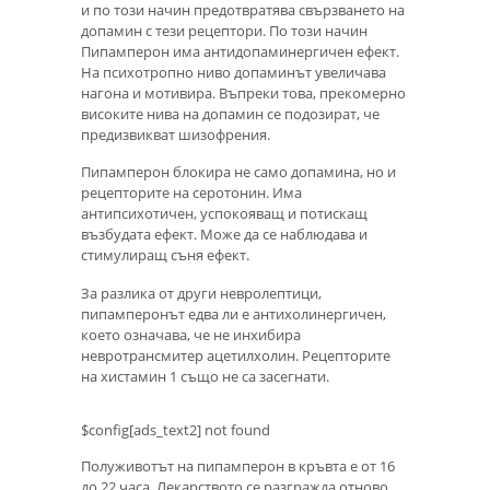
и по този начин предотвратява свързването на
допамин с тези рецептори. По този начин
Пипамперон има антидопаминергичен ефект.
На психотропно ниво допаминът увеличава
нагона и мотивира. Въпреки това, прекомерно
високите нива на допамин се подозират, че
предизвикват шизофрения.
Пипамперон блокира не само допамина, но и
рецепторите на серотонин. Има
антипсихотичен, успокояващ и потискащ
възбудата ефект. Може да се наблюдава и
стимулиращ съня ефект.
За разлика от други невролептици,
пипамперонът едва ли е антихолинергичен,
което означава, че не инхибира
невротрансмитер ацетилхолин. Рецепторите
на хистамин 1 също не са засегнати.
$config[ads_text2] not found
Полуживотът на пипамперон в кръвта е от 16
до 22 часа. Лекарството се разгражда отново