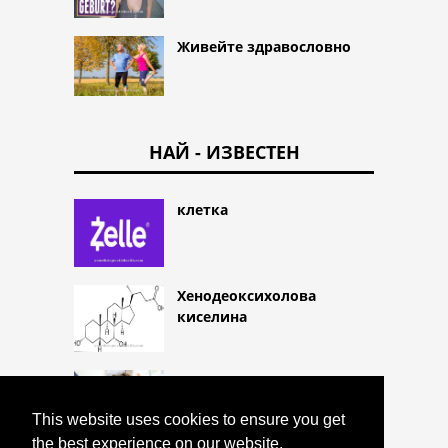
Живейте здравословно
НАЙ - ИЗВЕСТЕН
клетка
Хенодеоксихолова
киселина
ацепромазинът
This website uses cookies to ensure you get
the best experience on our website.