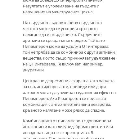
може да доведе до хиперпролактинемия.
Резултатът е уголемяване на гърдите и
нарушения на менструалния цикъл.
На сърдечно-съдовото ниво сърдечната
честота може да се ускори и кръвното
налягане да е твърде ниско. Сърдечните
аритмии се срещат много рядко. Тъй като
Пипамперон може да удължи QT ​​интервала,
той не трябва да се комбинира с други активни
вещества, които също причиняват удължаване
на QT интервала. Те включват, например,
диуретици.
Централно депресивни лекарства като хапчета
за сън, антидепресанти, опиоиди или дори
алкохол могат да увеличат седативния ефект на
Пипамперон. Ако Pipamperon се прилага в
комбинация с антихипертензивни лекарства,
кръвното налягане може рязко да спадне.
Комбинацията от пипамперон с допаминови
антагонисти като лизурид, бромокриптин или
леводопа също не се препоръчва. В
допълнение, Пипамперон не трябва да се