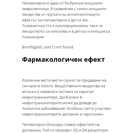
Пипамперон е един от бъбречно-мощните
невролептици. В сравнение с силно мощните
лекарства от групата на антипсихотиците,
ефектът на пипамперон е доста лек.
Толерантността е пропорционална, така че
лекарството се използва и в детска и юношеска
психиатрия.
$config[ads_text1] not found
Фармакологичен ефект
Различни вести-вести служат за предаване на
сигнали в тялото. Веществените вещества на
мозъка и нервната система се наричат ​​
невротрансмитери. Дисбаланс в
невротрансмитерите може да доведе до
психични заболявания. Особено често участват
невротрансмитерите допамин и серотонин.
Пипамперон блокира главно ефектите на
допамина. Той се свързва с D2 и D4 рецептори