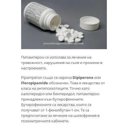
Пипамперон се използва за лечение на
тревожност, нарушения на съня и промени в
настроението.
Pipamperon също се нарича
Dipiperone
или
Floropipamide
обозначен. Това е лекарство от
класа на антипсихотиците. Точно като
халоперидол или бенперидол, пипамперон
принадлежи към бутирофеноните.
Бутирофеноните са лекарства, които се
получават от 1-фенилбутан-1-он. Те са
предпочитани за лечение на шизофрения в
психиатричните кабинети.