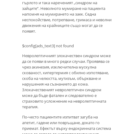
гърлото и така нареченият „синдром на
зайците“. Неволното мумиране на пациента
напомня на мумирането на заек. Седна
неспокойствие, потрепване, гримаса и неволни
движения на крайниците също могат да се
появят.
$config[ads_text3] not found
Невролептичният злокачествен синдром може
да се появи в много редки случаи. Проявява се
чрез акинезия, изключителна мускулна
скованост, хипертермия с обилно изпотяване,
скоба на челюстта, мутизъм, объркване и
нарушения на съзнанието до кома.
Злокачественият невролептичен синдром
може да бъде фатален и следователно е
страховито усложнение на невролептичната
терапия.
По-често пациентите изпитват загуба на
апетит, гадене или повръщане, докато го
приемат. Ефектът върху ендокринната система