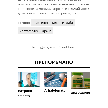
прилага с лекарства, които понижават прага на
гърчовете на мозъка. В противен случай може
да възникнат епилептични припадъци.
Тагове:
Никнене На Млечни Зъби
Varfcateplus
Храна
$config[ads_kvadrat] not found
ПРЕПОРЪЧАНО
Arhalofenate
Натриев
кофе
хидрохлорид
хлорид