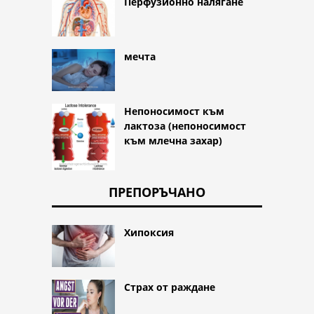
Перфузионно налягане
мечта
Непоносимост към
лактоза (непоносимост
към млечна захар)
ПРЕПОРЪЧАНО
Хипоксия
Страх от раждане