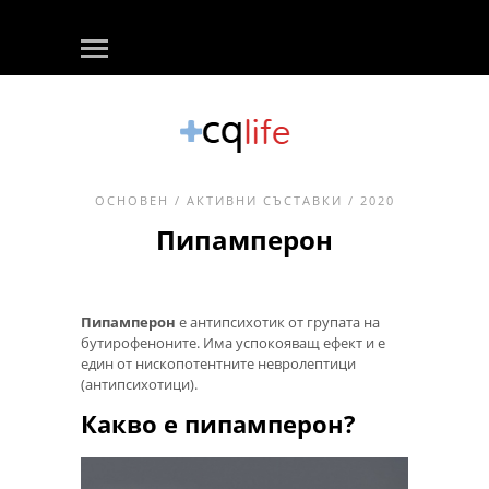
ОСНОВЕН
/
АКТИВНИ СЪСТАВКИ
/ 2020
Пипамперон
Пипамперон
е антипсихотик от групата на
бутирофеноните. Има успокояващ ефект и е
един от нископотентните невролептици
(антипсихотици).
Какво е пипамперон?