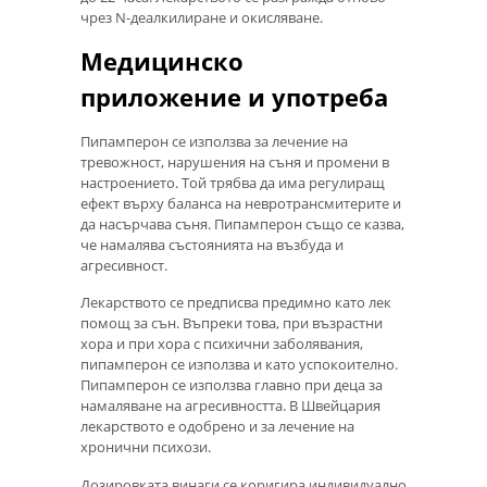
чрез N-деалкилиране и окисляване.
Медицинско
приложение и употреба
Пипамперон се използва за лечение на
тревожност, нарушения на съня и промени в
настроението. Той трябва да има регулиращ
ефект върху баланса на невротрансмитерите и
да насърчава съня. Пипамперон също се казва,
че намалява състоянията на възбуда и
агресивност.
Лекарството се предписва предимно като лек
помощ за сън. Въпреки това, при възрастни
хора и при хора с психични заболявания,
пипамперон се използва и като успокоително.
Пипамперон се използва главно при деца за
намаляване на агресивността. В Швейцария
лекарството е одобрено и за лечение на
хронични психози.
Дозировката винаги се коригира индивидуално