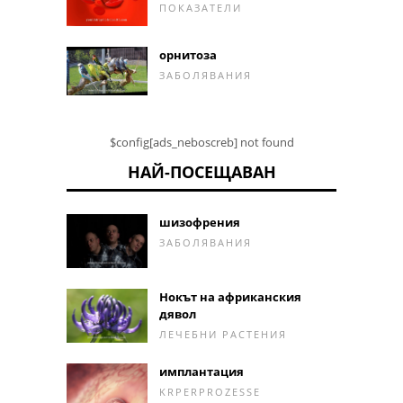
ПОКАЗАТЕЛИ
орнитоза
ЗАБОЛЯВАНИЯ
$config[ads_neboscreb] not found
НАЙ-ПОСЕЩАВАН
шизофрения
ЗАБОЛЯВАНИЯ
Нокът на африканския
дявол
ЛЕЧЕБНИ РАСТЕНИЯ
имплантация
KRPERPROZESSE