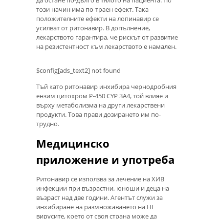
този начин има по-траен ефект. Така
положителните ефекти на лопинавир се
усилват от ритонавир. В допълнение,
лекарството гарантира, че рискът от развитие
на резистентност към лекарството е намален.
$config[ads_text2] not found
Тъй като ритонавир инхибира чернодробния
ензим цитохром P-450 CYP 3A4, той влияе и
върху метаболизма на други лекарствени
продукти. Това прави дозирането им по-
трудно.
Медицинско
приложение и употреба
Ритонавир се използва за лечение на ХИВ
инфекции при възрастни, юноши и деца на
възраст над две години. Агентът служи за
инхибиране на размножаването на HI
вирусите, което от своя страна може да