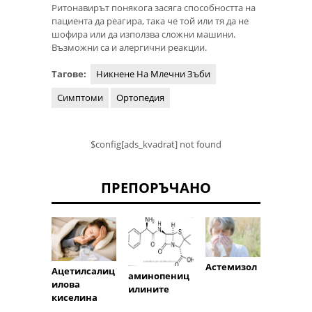
Ритонавирът понякога засяга способността на
пациента да реагира, така че той или тя да не
шофира или да използва сложни машини.
Възможни са и алергични реакции.
Тагове:
Никнене На Млечни Зъби
Симптоми
Ортопедия
$config[ads_kvadrat] not found
ПРЕПОРЪЧАНО
Астемизол
Ацетилсалиц
Парац
аминопениц
илова
илините
киселина