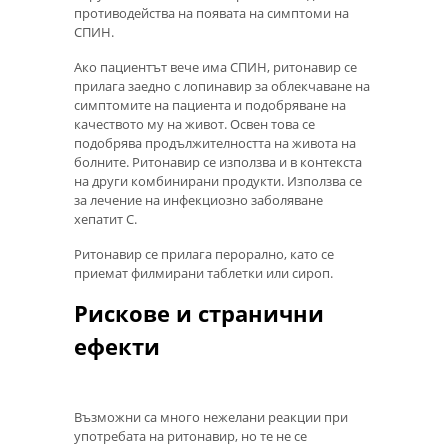
противодейства на появата на симптоми на
СПИН.
Ако пациентът вече има СПИН, ритонавир се
прилага заедно с лопинавир за облекчаване на
симптомите на пациента и подобряване на
качеството му на живот. Освен това се
подобрява продължителността на живота на
болните. Ритонавир се използва и в контекста
на други комбинирани продукти. Използва се
за лечение на инфекциозно заболяване
хепатит С.
Ритонавир се прилага перорално, като се
приемат филмирани таблетки или сироп.
Рискове и странични
ефекти
Възможни са много нежелани реакции при
употребата на ритонавир, но те не се