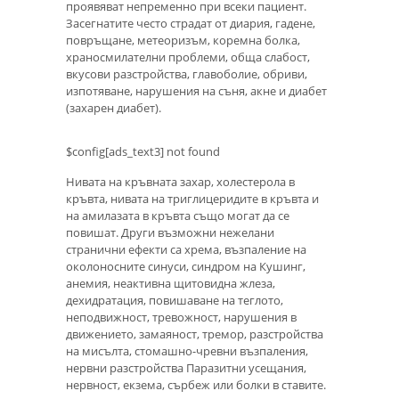
проявяват непременно при всеки пациент.
Засегнатите често страдат от диария, гадене,
повръщане, метеоризъм, коремна болка,
храносмилателни проблеми, обща слабост,
вкусови разстройства, главоболие, обриви,
изпотяване, нарушения на съня, акне и диабет
(захарен диабет).
$config[ads_text3] not found
Нивата на кръвната захар, холестерола в
кръвта, нивата на триглицеридите в кръвта и
на амилазата в кръвта също могат да се
повишат. Други възможни нежелани
странични ефекти са хрема, възпаление на
околоносните синуси, синдром на Кушинг,
анемия, неактивна щитовидна жлеза,
дехидратация, повишаване на теглото,
неподвижност, тревожност, нарушения в
движението, замаяност, тремор, разстройства
на мисълта, стомашно-чревни възпаления,
нервни разстройства Паразитни усещания,
нервност, екзема, сърбеж или болки в ставите.