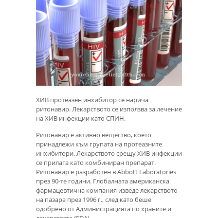
ХИВ протеазен инхибитор се нарича
ритонавир. Лекарството се използва за лечение
на ХИВ инфекции като СПИН.
Ритонавир е активно вещество, което
принадлежи към групата на протеазните
инхибитори. Лекарството срещу ХИВ инфекции
се прилага като комбиниран препарат.
Ритонавир е разработен в Abbott Laboratories
през 90-те години. Глобалната американска
фармацевтична компания изведе лекарството
на пазара през 1996 г., след като беше
одобрено от Администрацията по храните и
лекарствата (FDA).