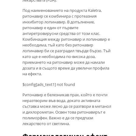
Под наименованието на продукта Kaletra,
ритонавир се комбинира с протеазния
инхибитор лопинавир. В допълнение,
ритонавир е един от първите
антиретровирусни средства от този клас.
Комбинация между ритонавир и лопинавир е
необходима, тъй като без ритонавир
лопинавир би се разградил твърде бързо. Тъй
като ще е необходима по-висока доза,
приемането на ритонавир може да намали
дозата и в същото време да увеличи профила
на ефекта.
$config[ads_text1] not found
Ритонавир е белезникав прах, който е почти
неразтворим във вода, докато активната
съставка може лесно да се разтвори в метанол
и дихлорометан. Освен това ритонавирът е
полиморфен. Важно е да се предпази
лекарството от светлина.
Фармакологичен ефект