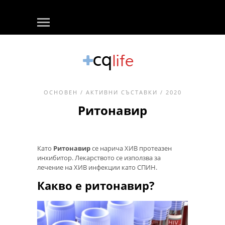
ОСНОВЕН
/
АКТИВНИ СЪСТАВКИ
/ 2020
Ритонавир
Като
Ритонавир
се нарича ХИВ протеазен
инхибитор. Лекарството се използва за
лечение на ХИВ инфекции като СПИН.
Какво е ритонавир?