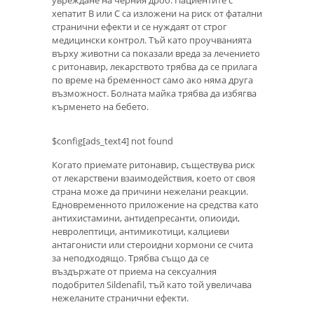
увреждане на черния дроб. Пациентите с
хепатит В или С са изложени на риск от фатални
странични ефекти и се нуждаят от строг
медицински контрол. Тъй като проучванията
върху животни са показали вреда за лечението
с ритонавир, лекарството трябва да се прилага
по време на бременност само ако няма друга
възможност. Болната майка трябва да избягва
кърменето на бебето.
$config[ads_text4] not found
Когато приемате ритонавир, съществува риск
от лекарствени взаимодействия, което от своя
страна може да причини нежелани реакции.
Едновременното приложение на средства като
антихистамини, антидепресанти, опиоиди,
невролептици, антимикотици, калциеви
антагонисти или стероидни хормони се счита
за неподходящо. Трябва също да се
въздържате от приема на сексуалния
подобрител Sildenafil, тъй като той увеличава
нежеланите странични ефекти.