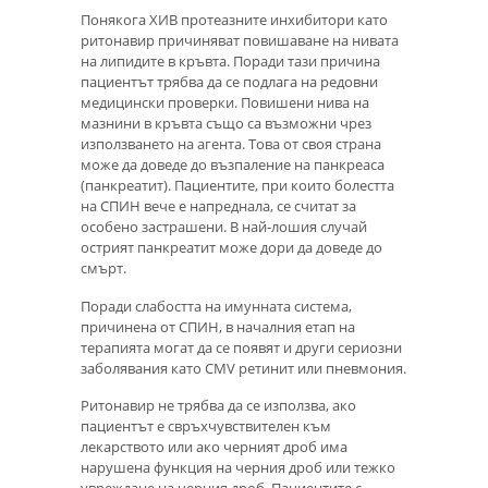
Понякога ХИВ протеазните инхибитори като
ритонавир причиняват повишаване на нивата
на липидите в кръвта. Поради тази причина
пациентът трябва да се подлага на редовни
медицински проверки. Повишени нива на
мазнини в кръвта също са възможни чрез
използването на агента. Това от своя страна
може да доведе до възпаление на панкреаса
(панкреатит). Пациентите, при които болестта
на СПИН вече е напреднала, се считат за
особено застрашени. В най-лошия случай
острият панкреатит може дори да доведе до
смърт.
Поради слабостта на имунната система,
причинена от СПИН, в началния етап на
терапията могат да се появят и други сериозни
заболявания като CMV ретинит или пневмония.
Ритонавир не трябва да се използва, ако
пациентът е свръхчувствителен към
лекарството или ако черният дроб има
нарушена функция на черния дроб или тежко