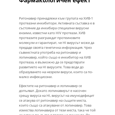
Ритонавир принадлежи към групата на ХИВ-1
протеазни инхибитори. Активната съставка е в
състояние да инхибира специални вирусни
ензими, известни като HIV протеази. ХИВ
протеазите разграждат протеиновите
молекули и гарантират, че HI вирусът може да
предаде своята генетична информация. Чрез
съвместната употреба на ритонавир и
лопинавир, който също е инхибитор на ХИВ
протеаза, е възможно да се предотврати
развитието на HI вирусите. Това води до
образуването на незрели вируси, които са по-
малко инфекциозни.
Ефектите на ритонавир и лопинавир се
допълват. Докато лопинавирът е насочен
срещу вируса на HI, вирусът на имунодефицит
се атакува от ритонавир на същите места,
които също са атакувани от лопинавир. Това
измества лопинавира от тези места, така че той
да остане по-дълго в тялото на пациента. По