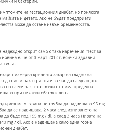
ъбички и бактерии.
симптомите на гестационния диабет, но понякога
 майката и детето. Ако не бъдат предприети
лестта може да остане извън бременността.
 надеждно открит само с така наречения "тест за
новина е, че от 3 март 2012 г. всички здравни
а теста.
екарят измерва кръвната захар на гладно на
ор да пие и чака три пъти за час до следващото
а на всеки час, като всеки път има пределна
двишава при никакви обстоятелства.
въздържание от храна не трябва да надвишава 95 mg
рябва да се надвишава, 2 часа след изпиването на
 да бъде под 155 mg / dl, а след 3 часа Нивата на
140 mg / dl. Ако е надвишена само една горна
ционен диабет.