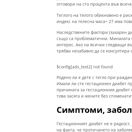
отговори на сто процента във всичк
Теглото на тялото обикновено е риск
индекс на телесна маса> 27 има пов
Наследствените фактори (захарен ди
също са проблематични. Миналата 
интерес. Ако на всички следващи въ
трябва незабавно да се консултира с
$config[ads_text2] not found
Родено ли е дете с тегло при раждан
Имали ли сте гестационен диабет п
причината за гестационния диабет 
това засяга и жените без споменати
Симптоми, забол
Гестационният диабет не е рядкост, 
на факта, че протичането на заболя