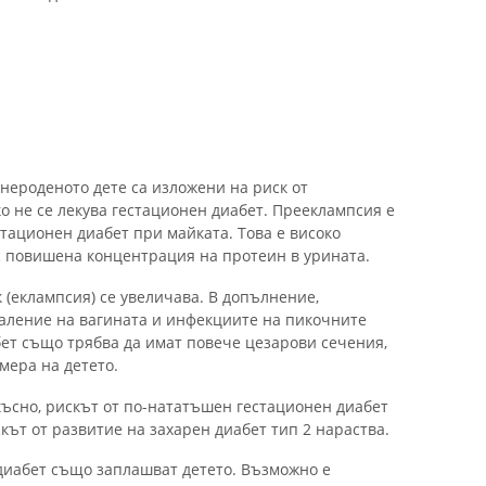
 нероденото дете са изложени на риск от
ко не се лекува гестационен диабет. Прееклампсия е
стационен диабет при майката. Това е високо
 с повишена концентрация на протеин в урината.
 (еклампсия) се увеличава. В допълнение,
аление на вагината и инфекциите на пикочните
ет също трябва да имат повече цезарови сечения,
мера на детето.
късно, рискът от по-нататъшен гестационен диабет
скът от развитие на захарен диабет тип 2 нараства.
диабет също заплашват детето. Възможно е