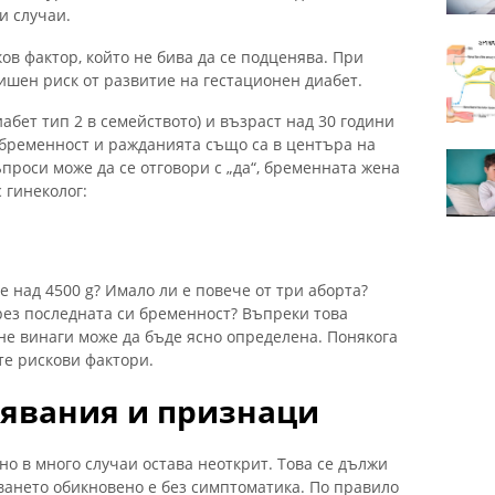
и случаи.
ов фактор, който не бива да се подценява. При
ишен риск от развитие на гестационен диабет.
абет тип 2 в семейството) и възраст над 30 години
бременност и ражданията също са в центъра на
проси може да се отговори с „да“, бременната жена
 гинеколог:
е над 4500 g? Имало ли е повече от три аборта?
рез последната си бременност? Въпреки това
не винаги може да бъде ясно определена. Понякога
те рискови фактори.
явания и признаци
но в много случаи остава неоткрит. Това се дължи
ването обикновено е без симптоматика. По правило