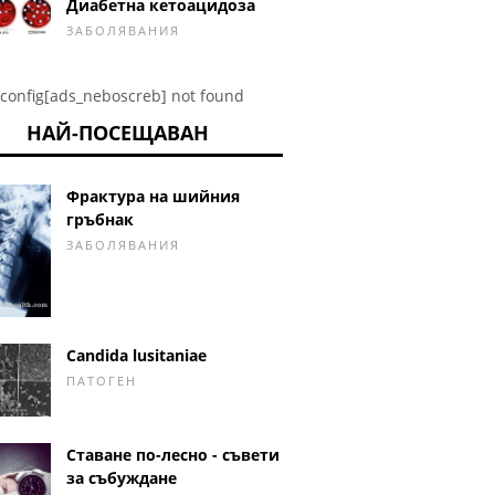
Диабетна кетоацидоза
ЗАБОЛЯВАНИЯ
config[ads_neboscreb] not found
НАЙ-ПОСЕЩАВАН
Фрактура на шийния
гръбнак
ЗАБОЛЯВАНИЯ
Candida lusitaniae
ПАТОГЕН
Ставане по-лесно - съвети
за събуждане