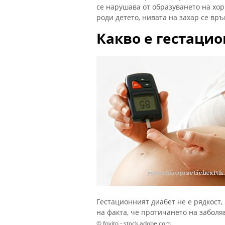
се нарушава от образуването на хор
роди детето, нивата на захар се вр
Какво е гестацио
Гестационният диабет не е рядкост, 
на факта, че протичането на заболя
© fovito - stock.adobe.com