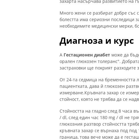
захарта насърчава развитието на г
Много жени се разбират добре със 
болестта има сериозни последици за
необходимите медицински мерки, бо
Диагноза и курс
А
Гестационен диабет
може да бъде
орален глюкозен толеранс". Добрата 
застраховки ще покрият разходите з
От 24-та седмица на бременността л
пациентката, дава й глюкозен разтв
измерване.Кръвната захар се измерв
стойност, която не трябва да се на
Стойността на гладно след 8 часа 
/ dl, след един час 180 mg / dl не т
глюкозния разтвор стойността трябва
кръвната захар се върнаха под под 
граница, това вече може да е геста