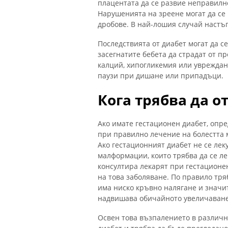
плацентата да се развие неправилно
Нарушенията на зреене могат да се 
дробове. В най-лошия случай настъ
Последствията от диабет могат да се
засегнатите бебета да страдат от 
калций, хипогликемия или увреждан
паузи при дишане или припадъци.
Кога трябва да о
Ако имате гестационен диабет, опре
при правилно лечение на болестта 
Ако гестационният диабет не се леку
малформации, които трябва да се ле
консултира лекарят при гестационен
на това заболяване. По правило тря
има ниско кръвно налягане и значи
надвишава обичайното увеличаване
Освен това възпалението в различн