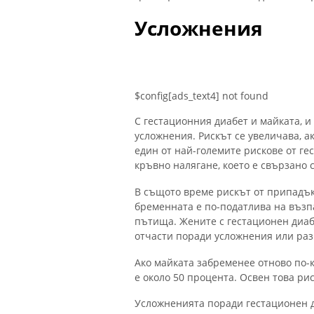
Усложнения
$config[ads_text4] not found
С гестационния диабет и майката, и
усложнения. Рискът се увеличава, а
един от най-големите рискове от ге
кръвно налягане, което е свързано
В същото време рискът от припадък
бременната е по-податлива на възп
пътища. Жените с гестационен диаб
отчасти поради усложнения или раз
Ако майката забременее отново по-
е около 50 процента. Освен това ри
Усложненията поради гестационен 