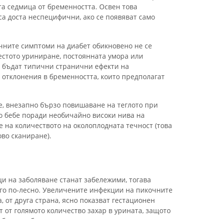
та седмица от бременността. Освен това
са доста неспецифични, ако се появяват само
чните симптоми на диабет обикновено не се
естото уриниране, постоянната умора или
а бъдат типични странични ефекти на
 отклонения в бременността, които предполагат
е, внезапно бързо повишаване на теглото при
о бебе поради необичайно високи нива на
 на количеството на околоплодната течност (това
ово сканиране).
ци на заболяване станат забележими, тогава
го по-лесно. Увеличените инфекции на пикочните
 от друга страна, ясно показват гестационен
т от голямото количество захар в урината, защото