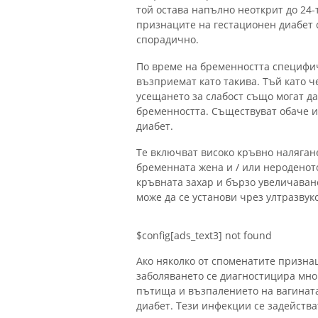
той остава напълно неоткрит до 24-
признаците на гестационен диабет 
спорадично.
По време на бременността специфи
възприемат като такива. Тъй като ч
усещането за слабост също могат д
бременността. Съществуват обаче и
диабет.
Те включват високо кръвно наляган
бременната жена и / или нероденот
кръвната захар и бързо увеличаване
може да се установи чрез ултразвук
$config[ads_text3] not found
Ако няколко от споменатите призна
заболяването се диагностицира мно
пътища и възпалението на вагината,
диабет. Тези инфекции се задейства