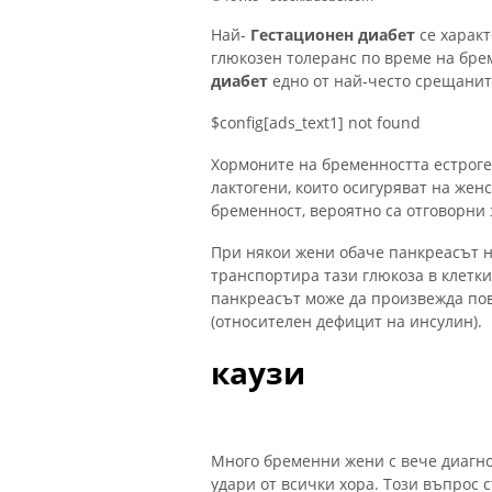
Най-
Гестационен диабет
се характ
глюкозен толеранс по време на брем
диабет
едно от най-често срещанит
$config[ads_text1] not found
Хормоните на бременността естроге
лактогени, които осигуряват на жен
бременност, вероятно са отговорни 
При някои жени обаче панкреасът н
транспортира тази глюкоза в клетки
панкреасът може да произвежда пове
(относителен дефицит на инсулин).
каузи
Много бременни жени с вече диаг
удари от всички хора. Този въпрос с