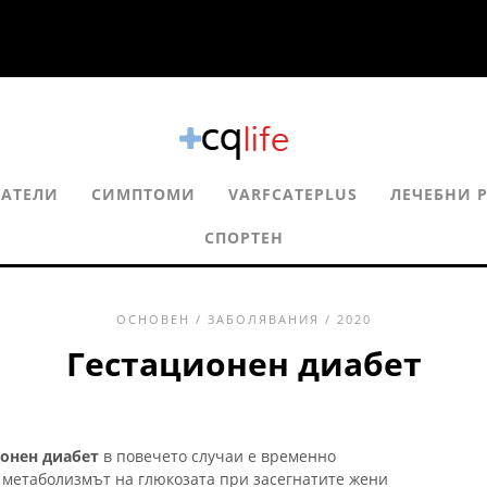
ЗАТЕЛИ
СИМПТОМИ
VARFCATEPLUS
ЛЕЧЕБНИ 
СПОРТЕН
ОСНОВЕН
/
ЗАБОЛЯВАНИЯ
/ 2020
Гестационен диабет
онен диабет
в повечето случаи е временно
 метаболизмът на глюкозата при засегнатите жени