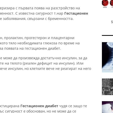
еризира с първата поява на разстройство на
енност. С известна сигурност т.нар
Гестационен
е заболявания, свързани с бременността.
$
н, пролактин, прогестерон и плацентарни
ското тяло необходимата глюкоза по време на
за появата на гестационен диабет.
е може да произвежда достатъчно инсулин, за да
те на тялото (реален дефицит на инсулин). Или
че инсулин, но клетките вече не реагират на него
ностицирана
Гестационен диабет
чудя се защо те
ъс сигурност е обоснован, но не може да се