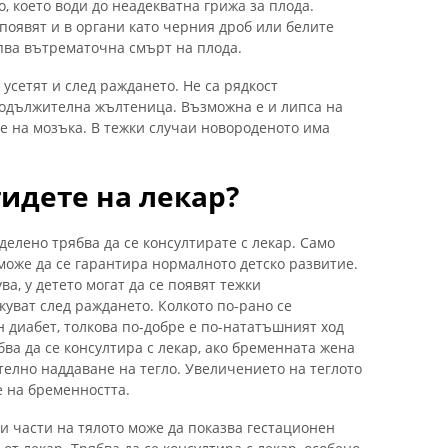
, което води до неадекватна грижа за плода.
появят и в органи като черния дроб или белите
пва вътрематочна смърт на плода.
 усетят и след раждането. Не са рядкост
продължителна жълтеница. Възможна е и липса на
е на мозъка. В тежки случаи новороденото има
тидете на лекар?
делено трябва да се консултирате с лекар. Само
може да се гарантира нормалното детско развитие.
ва, у детето могат да се появят тежки
куват след раждането. Колкото по-рано се
 диабет, толкова по-добре е по-нататъшният ход
бва да се консултира с лекар, ако бременната жена
телно наддаване на тегло. Увеличението на теглото
 на бременността.
и части на тялото може да показва гестационен