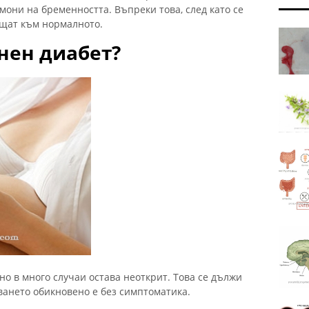
мони на бременността. Въпреки това, след като се
ъщат към нормалното.
нен диабет?
но в много случаи остава неоткрит. Това се дължи
ването обикновено е без симптоматика.