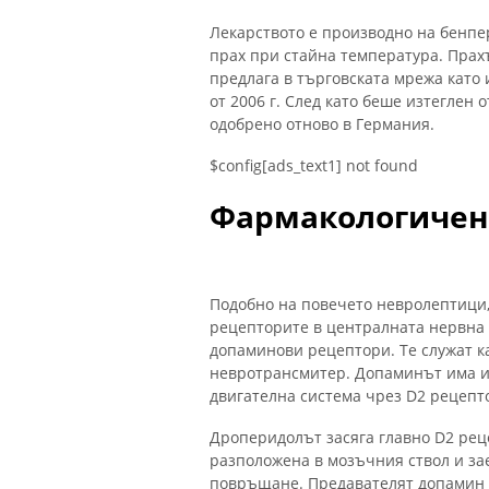
Лекарството е производно на бенпер
прах при стайна температура. Прахъ
предлага в търговската мрежа като
от 2006 г. След като беше изтеглен о
одобрено отново в Германия.
$config[ads_text1] not found
Фармакологичен
Подобно на повечето невролептици,
рецепторите в централната нервна с
допаминови рецептори. Те служат ка
невротрансмитер. Допаминът има 
двигателна система чрез D2 рецепт
Дроперидолът засяга главно D2 рец
разположена в мозъчния ствол и заед
повръщане. Предавателят допамин 