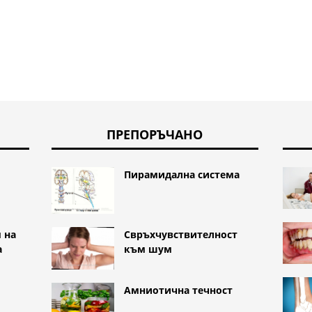
ПРЕПОРЪЧАНО
Пирамидална система
Свръхчувствителност
 на
към шум
а
Амниотична течност