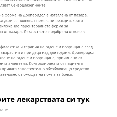
ползват бензодиазепините.
на форма на Дроперидол е изтеглена от пазара.
и дози се появяват нежелани реакции, които
приложение парентералната форма за
а от пазара. Лекарството е одобрено отново в
рофилактика и терапия на гадене и повръщане след
 възрастни и при деца над две години. Дроперидол
тяване на гадене и повръщане, причинени от
нта аналгезия. Контролираната от пациента
а прилага самостоятелно обезболяващо средство.
равенозно с помощта на помпа за болка.
ите лекарствата си тук
щане