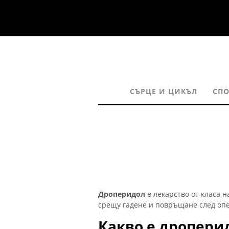
СЪРЦЕ И ЦИКЪЛ
СПО
Дроперидол
е лекарство от класа 
срещу гадене и повръщане след оп
Какво е дропери