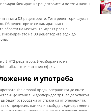
перидол блокират D2 рецепторите и по този начин
итет към D3 рецепторите. Тези рецептори служат
ин. D3 рецепторите се намират главно в
е области на мозъка. Те играят роля в
. Инхибирането на D3 рецепторите води до
томи.
е с 5-НТ2 рецептори. Инхибирането на
nter alia, анксиолитичен ефект.
ложение и употреба
карството Thalamonal преди операцията до 80-те
ъставки фентанил] и дроперидол трябва да успокои
да бъдат освободени от страха си от операцията.
ват от депресия, паника и възбуда с едновременна
използва само от анестезиолозите в изключителни