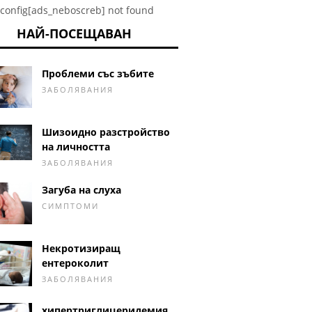
config[ads_neboscreb] not found
НАЙ-ПОСЕЩАВАН
Проблеми със зъбите
ЗАБОЛЯВАНИЯ
Шизоидно разстройство
на личността
ЗАБОЛЯВАНИЯ
Загуба на слуха
СИМПТОМИ
Некротизиращ
ентероколит
ЗАБОЛЯВАНИЯ
хипертриглицеридемия