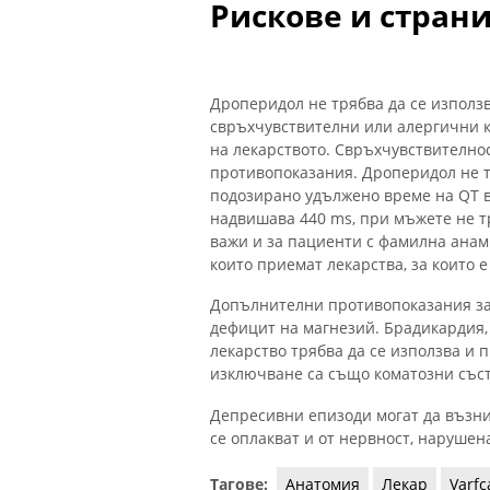
Рискове и стран
Дроперидол не трябва да се използв
свръхчувствителни или алергични к
на лекарството. Свръхчувствително
противопоказания. Дроперидол не тр
подозирано удължено време на QT в
надвишава 440 ms, при мъжете не т
важи и за пациенти с фамилна анам
които приемат лекарства, за които е
Допълнителни противопоказания за 
дефицит на магнезий. Брадикардия, 
лекарство трябва да се използва и
изключване са също коматозни съст
Депресивни епизоди могат да възн
се оплакват и от нервност, нарушен
Тагове:
Анатомия
Лекар
Varfc