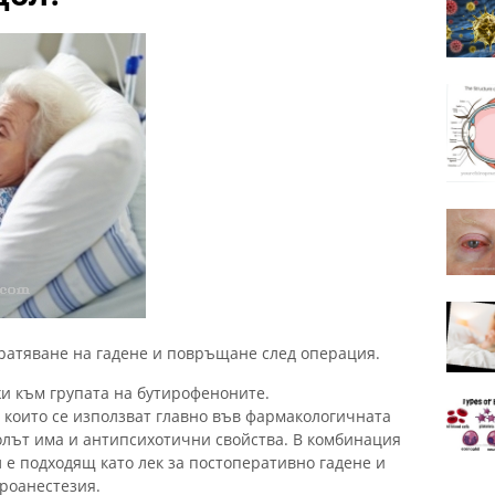
ратяване на гадене и повръщане след операция.
и към групата на бутирофеноните.
, които се използват главно във фармакологичната
лът има и антипсихотични свойства. В комбинация
 е подходящ като лек за постоперативно гадене и
вроанестезия.