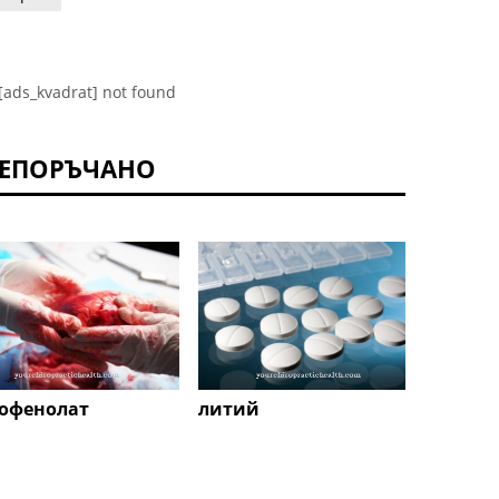
[ads_kvadrat] not found
ЕПОРЪЧАНО
офенолат
литий
Натри
хидро