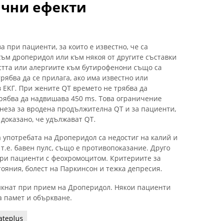
ични ефекти
а при пациенти, за които е известно, че са
ъм дроперидол или към някоя от другите съставки
стта или алергиите към бутирофенони също са
ябва да се прилага, ако има известно или
 ЕКГ. При жените QT времето не трябва да
рябва да надвишава 450 ms. Това ограничение
неза за вродена продължителна QT и за пациенти,
 доказано, че удължават QT.
употребата на Дроперидол са недостиг на калий и
т.е. бавен пулс, също е противопоказание. Друго
 при пациенти с феохромоцитом. Критериите за
ояния, болест на Паркинсон и тежка депресия.
икнат при прием на Дроперидол. Някои пациенти
а памет и объркване.
ateplus