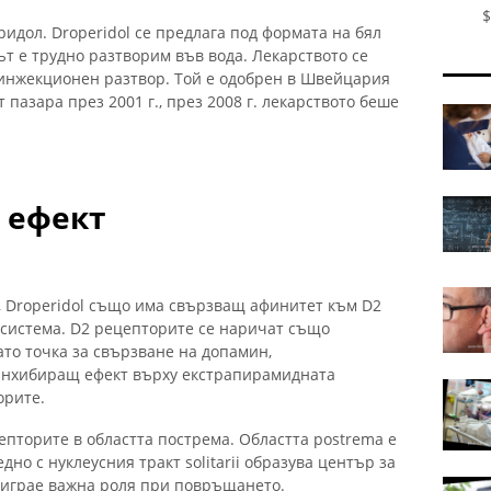
$
идол. Droperidol се предлага под формата на бял
т е трудно разтворим във вода. Лекарството се
 инжекционен разтвор. Той е одобрен в Швейцария
т пазара през 2001 г., през 2008 г. лекарството беше
 ефект
 Droperidol също има свързващ афинитет към D2
истема. D2 рецепторите се наричат ​​също
то точка за свързване на допамин,
инхибиращ ефект върху екстрапирамидната
орите.
епторите в областта пострема. Областта postrema е
но с нуклеусния тракт solitarii образува център за
играе важна роля при повръщането.