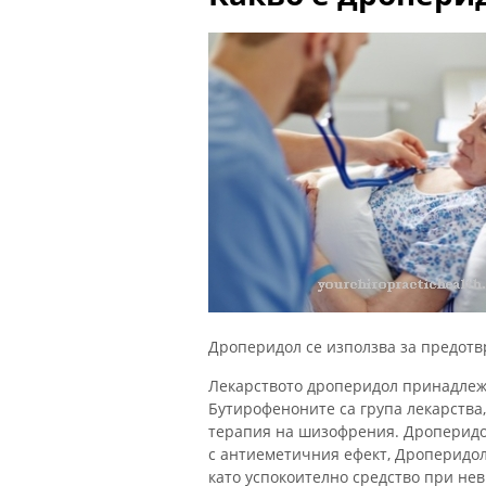
Дроперидол се използва за предотв
Лекарството дроперидол принадлеж
Бутирофеноните са група лекарства
терапия на шизофрения. Дроперидо
с антиеметичния ефект, Дроперидол
като успокоително средство при не