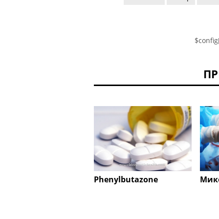
$config
ПР
Phenylbutazone
Мик