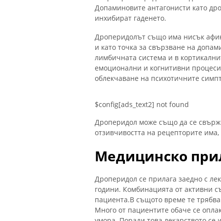
Допаминовите антагонисти като дро
инхибират гаденето.
Дроперидолът също има нисък афин
и като точка за свързване на допам
лимбичната система и в кортикалнит
емоционални и когнитивни процеси
облекчаване на психотичните симп
$config[ads_text2] not found
Дроперидол може също да се свърж
отзивчивостта на рецепторите има, i
Медицинско при
Дроперидол се прилага заедно с ле
години. Комбинацията от активни с
пациента.В същото време те трябва 
Много от пациентите обаче се оплак
умора. Поради това лекарството се 