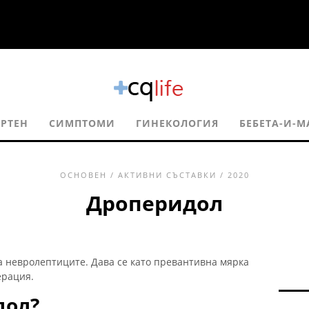
РТЕН
СИМПТОМИ
ГИНЕКОЛОГИЯ
БЕБЕТА-И-М
ОСНОВЕН
/
АКТИВНИ СЪСТАВКИ
/ 2020
Дроперидол
на невролептиците. Дава се като превантивна мярка
ерация.
дол?