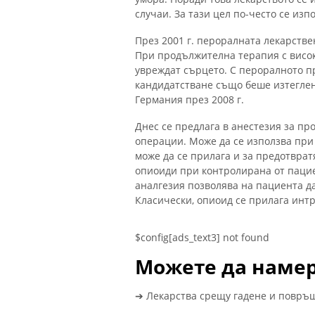
случаи. За тази цел по-често се из
През 2001 г. пероралната лекарстве
При продължителна терапия с висок
увреждат сърцето. С пероралното 
кандидатстване също беше изтеглен
Германия през 2008 г.
Днес се предлага в анестезия за п
операции. Може да се използва при
може да се прилага и за предотвра
опиоиди при контролирана от пацие
аналгезия позволява на пациента д
Класически, опиоид се прилага инт
$config[ads_text3] not found
Можете да намер
➔ Лекарства срещу гадене и повръ