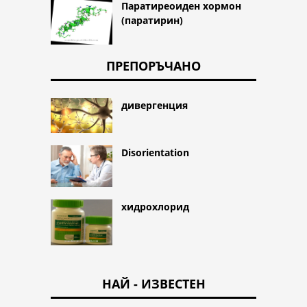
Паратиреоиден хормон
(паратирин)
ПРЕПОРЪЧАНО
дивергенция
Disorientation
хидрохлорид
НАЙ - ИЗВЕСТЕН