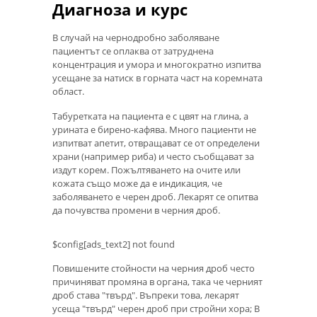
Диагноза и курс
В случай на чернодробно заболяване
пациентът се оплаква от затруднена
концентрация и умора и многократно изпитва
усещане за натиск в горната част на коремната
област.
Табуретката на пациента е с цвят на глина, а
урината е бирено-кафява. Много пациенти не
изпитват апетит, отвращават се от определени
храни (например риба) и често съобщават за
издут корем. Пожълтяването на очите или
кожата също може да е индикация, че
заболяването е черен дроб. Лекарят се опитва
да почувства промени в черния дроб.
$config[ads_text2] not found
Повишените стойности на черния дроб често
причиняват промяна в органа, така че черният
дроб става "твърд". Въпреки това, лекарят
усеща "твърд" черен дроб при стройни хора; В