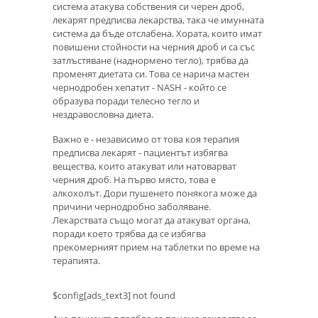
система атакува собствения си черен дроб,
лекарят предписва лекарства, така че имунната
система да бъде отслабена. Хората, които имат
повишени стойности на черния дроб и са със
затлъстяване (наднормено тегло), трябва да
променят диетата си. Това се нарича мастен
чернодробен хепатит - NASH - който се
образува поради телесно тегло и
нездравословна диета.
Важно е - независимо от това коя терапия
предписва лекарят - пациентът избягва
вещества, които атакуват или натоварват
черния дроб. На първо място, това е
алкохолът. Дори пушенето понякога може да
причини чернодробно заболяване.
Лекарствата също могат да атакуват органа,
поради което трябва да се избягва
прекомерният прием на таблетки по време на
терапията.
$config[ads_text3] not found