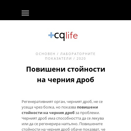
ОСНОВЕН
/
ЛАБОРАТОРНИТЕ
ПОКАЗАТЕЛИ
/ 2020
Повишени стойности
на черния дроб
Регенеративният орган, черният дроб, не се
усеща чрез болка, но показва
повишени
стойности на черния дроб
за проблеми.
Черният дроб има способността да се лекува
или да се регенерира напълно. Повишените
стойности на черния дроб обаче показват, че