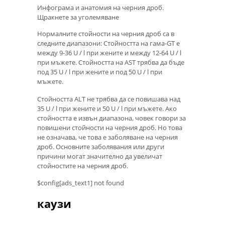
Инфограма и анатомия на черния дроб.
Щракнете за уголемяване
Нормалните стойности на черния дроб са в
следните диапазони: Стойността на гама-GT е
между 9-36 U / l при жените и между 12-64 U / l
при мъжете. Стойността на AST трябва да бъде
под 35 U / l при жените и под 50 U / l при
мъжете.
Стойността ALT не трябва да се повишава над
35 U / l при жените и 50 U / l при мъжете. Ако
стойността е извън диапазона, човек говори за
повишени стойности на черния дроб. Но това
не означава, че това е заболяване на черния
дроб. Основните заболявания или други
причини могат значително да увеличат
стойностите на черния дроб.
$config[ads_text1] not found
каузи