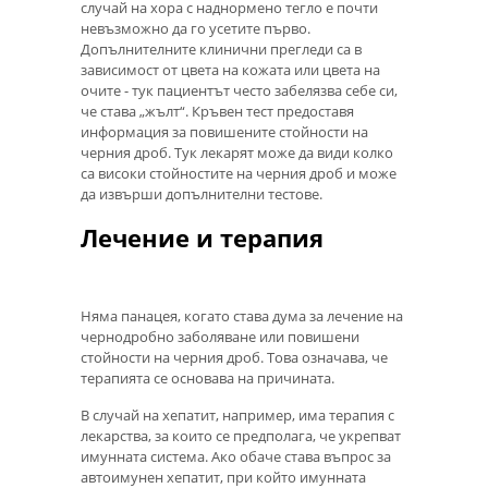
случай на хора с наднормено тегло е почти
невъзможно да го усетите първо.
Допълнителните клинични прегледи са в
зависимост от цвета на кожата или цвета на
очите - тук пациентът често забелязва себе си,
че става „жълт“. Кръвен тест предоставя
информация за повишените стойности на
черния дроб. Тук лекарят може да види колко
са високи стойностите на черния дроб и може
да извърши допълнителни тестове.
Лечение и терапия
Няма панацея, когато става дума за лечение на
чернодробно заболяване или повишени
стойности на черния дроб. Това означава, че
терапията се основава на причината.
В случай на хепатит, например, има терапия с
лекарства, за които се предполага, че укрепват
имунната система. Ако обаче става въпрос за
автоимунен хепатит, при който имунната