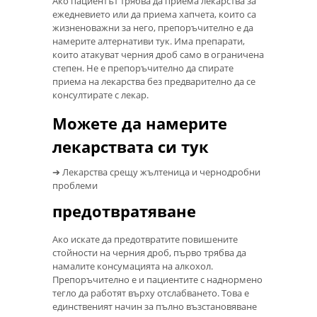
Ако пациентът трябва да приема лекарства за
ежедневието или да приема хапчета, които са
жизненоважни за него, препоръчително е да
намерите алтернативи тук. Има препарати,
които атакуват черния дроб само в ограничена
степен. Не е препоръчително да спирате
приема на лекарства без предварително да се
консултирате с лекар.
Можете да намерите
лекарствата си тук
➔ Лекарства срещу жълтеница и чернодробни
проблеми
предотвратяване
Ако искате да предотвратите повишените
стойности на черния дроб, първо трябва да
намалите консумацията на алкохол.
Препоръчително е и пациентите с наднормено
тегло да работят върху отслабването. Това е
единственият начин за пълно възстановяване