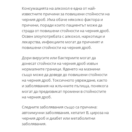
Консумацията на алкохол е една от най-
известните причини за повишени стойности на
черния дроб. Има обаче няколко фактора и
причини, поради които пациентът може да
страда от повишени стойности на черния дроб.
Освен злоупотребата с алкохол, наркотици и
лекарства, инфекциите могат да причинят и
повишени стойности на черния дроб.
Дори вирусите или бактериите могат да
донесат стойности на черния дроб извън
нормалните граници. Яденето на мазнини
също може да доведе до повишени стойности
на черния дроб. Токсичното увреждане, както
и заболявания на жлъчните пътища, понякога
могат да предизвикат промени в стойностите
на черния дроб.
Следните заболявания също са причина:
автоимунни заболявания, хепатит В, цироза на
черния дроб и диабет или метаболитни
заболявания.