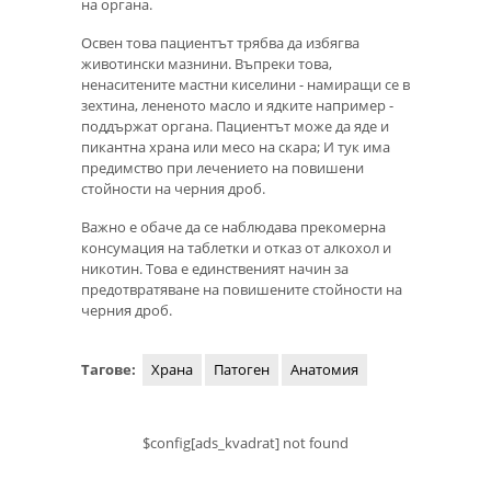
на органа.
Освен това пациентът трябва да избягва
животински мазнини. Въпреки това,
ненаситените мастни киселини - намиращи се в
зехтина, лененото масло и ядките например -
поддържат органа. Пациентът може да яде и
пикантна храна или месо на скара; И тук има
предимство при лечението на повишени
стойности на черния дроб.
Важно е обаче да се наблюдава прекомерна
консумация на таблетки и отказ от алкохол и
никотин. Това е единственият начин за
предотвратяване на повишените стойности на
черния дроб.
Тагове:
Храна
Патоген
Анатомия
$config[ads_kvadrat] not found