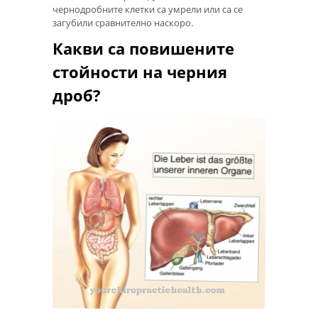
чернодробните клетки са умрели или са се
загубили сравнително наскоро.
Какви са повишените
стойности на черния
дроб?