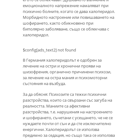
емоционалното напрежение намаляват при
психично болните, когато се дава халоперидол.
Морбидното настроение или повишаването на
шофирането, както обикновено при
биполярно заболяване, също се облекчава с
халоперидол.
$config[ads_text2] not found
В Германия халоперидолът е одобрен за
лечение на остри и хронични прояви на
шизофрения, органично причинени психози,
за лечение на остра мания и психомоторни
състояния на възбуда.
За да обясня: Психозите са тежки психични
разстройства, които са свързани със загуба на
реалността. Маниите са афективни
разстройства, т.е. нарушения на настроението
и шофирането, съчетани с усещането, че не се
нуждаете почти от сън и да сте изключително
енергични. Халоперидолът се използва
предимно за седация, но също така се използва