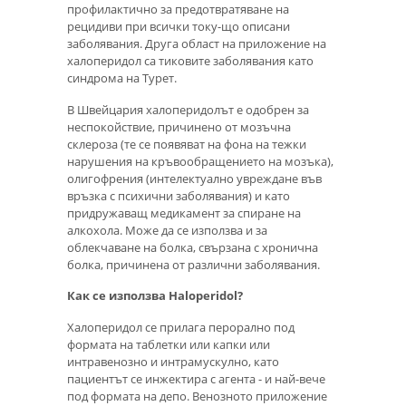
профилактично за предотвратяване на
рецидиви при всички току-що описани
заболявания. Друга област на приложение на
халоперидол са тиковите заболявания като
синдрома на Турет.
В Швейцария халоперидолът е одобрен за
неспокойствие, причинено от мозъчна
склероза (те се появяват на фона на тежки
нарушения на кръвообращението на мозъка),
олигофрения (интелектуално увреждане във
връзка с психични заболявания) и като
придружаващ медикамент за спиране на
алкохола. Може да се използва и за
облекчаване на болка, свързана с хронична
болка, причинена от различни заболявания.
Как се използва Haloperidol?
Халоперидол се прилага перорално под
формата на таблетки или капки или
интравенозно и интрамускулно, като
пациентът се инжектира с агента - и най-вече
под формата на депо. Венозното приложение