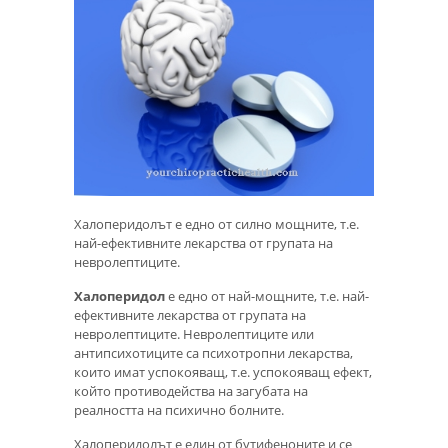
Халоперидолът е едно от силно мощните, т.е.
най-ефективните лекарства от групата на
невролептиците.
Халоперидол
е едно от най-мощните, т.е. най-
ефективните лекарства от групата на
невролептиците. Невролептиците или
антипсихотиците са психотропни лекарства,
които имат успокояващ, т.е. успокояващ ефект,
който противодейства на загубата на
реалността на психично болните.
Халоперидолът е един от бутифеноните и се