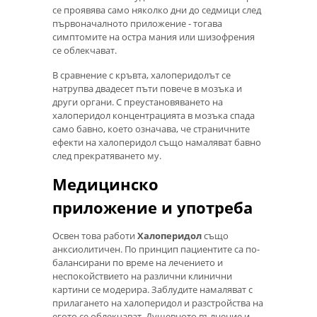
се проявява само няколко дни до седмици след
първоначалното приложение - тогава
симптомите на остра мания или шизофрения
се облекчават.
В сравнение с кръвта, халоперидолът се
натрупва двадесет пъти повече в мозъка и
други органи. С преустановяването на
халоперидол концентрацията в мозъка спада
само бавно, което означава, че страничните
ефекти на халоперидол също намаляват бавно
след прекратяването му.
Медицинско
приложение и употреба
Освен това работи
Халоперидол
също
анксиолитичен. По принцип пациентите са по-
балансирани по време на лечението и
неспокойствието на различни клинични
картини се модерира. Заблудите намаляват с
прилагането на халоперидол и разстройства на
егото се облекчават. Душевното вълнение и