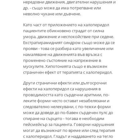
нередовни движения, двигателни нарушения и
др. - също може да има потрепване или
неволно чукане или дъвчене.
Като част от приложението на халоперидол
пациентите обикновено страдат от силна
умора, движение и неспокойствие при седене.
Екстрапирамидният синдром също може да се
прояви - това се разбира като увеличение или
намаляване на движенията във връзка с
променено състояние на напрежение в
мускулите. Хипотонията също е възможен
страничен ефект от терапията с халоперидол.
Други странични ефекти или дългосрочни
ефекти на халоперидол са нарушения в
проводимостта като сърдечни аритмии, по-
леките форми често остават незабелязани и
следователно нелекувани, с по-тежки форми
може да доведе до по-бавен сърдечен пулс до
спиране на сърцето - тогава е необходим
пейсмейкър за пациента. Говорни нарушения
могат да възникнат по време или след терапия
с халоперидол. Гладът и наддаването на тегло