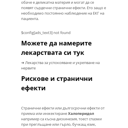
обаче е деликатна материя и могат да се
появят сърдечни странични ефекти. Ето защо е
необходимо постоянно наблюдение на ЕКГ на
пациента.
$config[ads_text3] not found
Можете да намерите
лекарствата си тук
➔ Лекарства за успокояване и укрепване на
нервите
Рискове и странични
ефекти
Странични ефекти или дългосрочни ефекти от
приема или инжектиране
Халоперидол
например са късна дискинезия, тоест спазми
при преглъщане или гърло, бучкащ език,