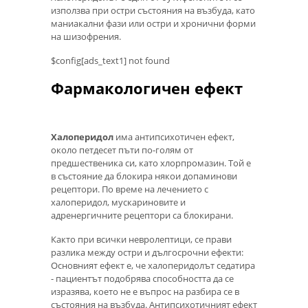
използва при остри състояния на възбуда, като
маниакални фази или остри и хронични форми
на шизофрения.
$config[ads_text1] not found
Фармакологичен ефект
Халоперидол
има антипсихотичен ефект,
около петдесет пъти по-голям от
предшественика си, като хлорпромазин. Той е
в състояние да блокира някои допаминови
рецептори. По време на лечението с
халоперидол, мускариновите и
адренергичните рецептори са блокирани.
Както при всички невролептици, се прави
разлика между остри и дългосрочни ефекти:
Основният ефект е, че халоперидолът седатира
- пациентът подобрява способността да се
изразява, което не е въпрос на разбира се в
състояния на възбуда. Антипсихотичният ефект