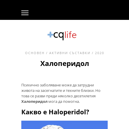
ОСНОВЕН
/
АКТИВНИ СЪСТАВКИ
/ 2020
Халоперидол
Психично заболяване може да затрудни
живота на засегнатите и техните близки. Но
това се разви преди няколко десетилетия
Халоперидол
мога да помогна.
Какво е Haloperidol?