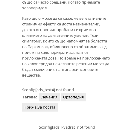
също са често срещани, когато приемате
халоперидол.
Като цяло може да се каже, че вегетативните
странични ефекти са доста незначителни,
докато основният проблем се крие във
влиянието на двигателните умения. Тези
симптоми, които също напомнят за болестта
на Паркинсон, обикновено са обратими след
прием на халоперидол и зависят от
приложената доза. По време на приложението
на халоперидол нежеланите реакции могат да
бъдат смекчени от антипаркинсоновите
вещества.
$config[ads_text4] not found
Тагове:
Лечения
Ортопедия
Грижа За Косата
$config[ads_kvadrat] not found