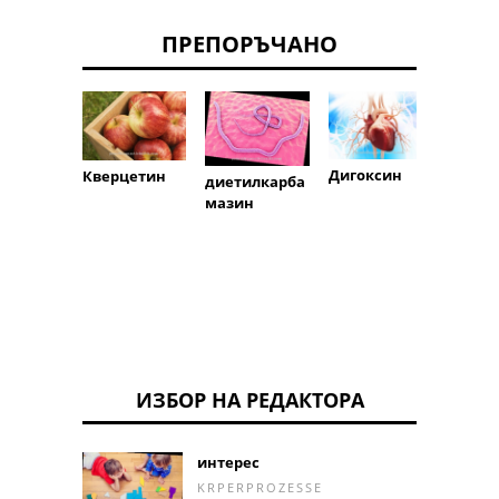
ПРЕПОРЪЧАНО
Дигоксин
Кверцетин
диетилкарба
Тране
мазин
а кис
ИЗБОР НА РЕДАКТОРА
интерес
KRPERPROZESSE